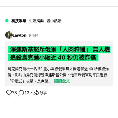
科技娛樂
生活娛樂
城中熱話
Lawton
9 小時
澤連斯基怒斥俄軍「人肉狩獵」 無人機
追殺烏克蘭小販近 40 秒仍被炸傷
烏克蘭克爾松一名 52 歲小販被俄軍無人機追擊近 40 秒後被炸
傷，影片由烏克蘭總統澤連斯基公開。他直斥俄軍對平民進行
閱讀全文
「狩獵式」攻擊，烏克蘭...
38
12
分享
↗