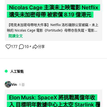
Nicolas Cage 主演未上映電影 Netflix
遺失未加密母帶 被索償 8.19 億港元
【唔見未加密母帶咁大件事】Netflix 洛杉磯辦公室被竊，未上
映的 Nicolas Cage 電影《Fortitude》母帶亦告失蹤。電影...
閱讀全文
177
10
分享
↗
人工智能
Vin
1 日
Elon Musk: SpaceX 將挑戰萬億年收
入 目標明年數據中心上太空 Starlink 覆