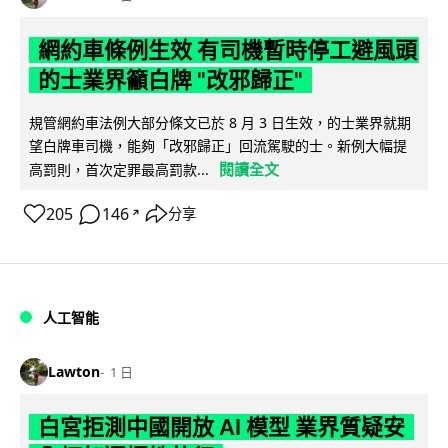
網約車條例生效 有司機暫時停工避風頭
的士業界籲白牌 "改邪歸正"
規管網約車法例大部分條文已於 8 月 3 日生效，的士業界就期
望白牌車司機，能夠「改邪歸正」回流駕駛的士。新例大幅提
閱讀全文
高罰則，首次定罪最高罰款...
205
146
分享
↗
人工智能
Lawton
1 日
白宮拒測中國開放 AI 模型 業界質疑安