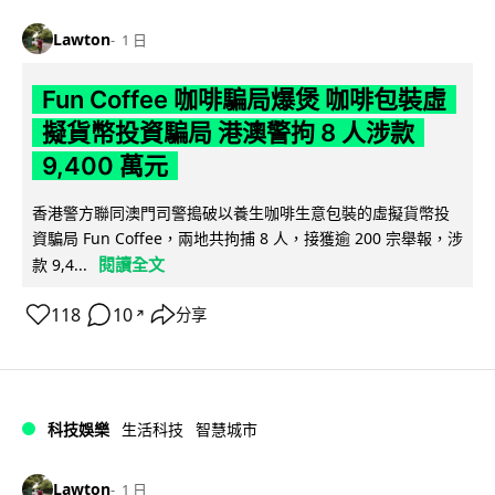
Lawton
1 日
Fun Coffee 咖啡騙局爆煲 咖啡包裝虛
擬貨幣投資騙局 港澳警拘 8 人涉款
9,400 萬元
香港警方聯同澳門司警搗破以養生咖啡生意包裝的虛擬貨幣投
資騙局 Fun Coffee，兩地共拘捕 8 人，接獲逾 200 宗舉報，涉
閱讀全文
款 9,4...
118
10
分享
↗
科技娛樂
生活科技
智慧城市
Lawton
1 日