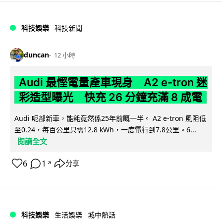
科技娛樂
科技新聞
duncan
12 小時
Audi 最慳電量產車現身 A2 e-tron 迷
彩造型曝光 快充 26 分鐘充滿 8 成電
Audi 呢部新車，能耗竟然係25年前嘅一半。 A2 e-tron 風阻低
至0.24，每百公里只需12.8 kWh，一度電行到7.8公里。6...
閱讀全文
6
1
分享
↗
科技娛樂
生活娛樂
城中熱話