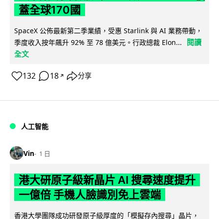
蓋全球170國
SpaceX 公佈最新第二季業績，受惠 Starlink 與 AI 業務帶動，
閱讀
季度收入按年飆升 92% 至 78 億美元。行政總裁 Elon...
全文
132
18
分享
↗
人工智能
Vin
1 日
港大研原子級新晶片 AI 搜尋速度提升
一億倍 手機人臉識別免上雲端
香港大學團隊成功研發原子級厚度的「模擬存內搜尋」晶片，