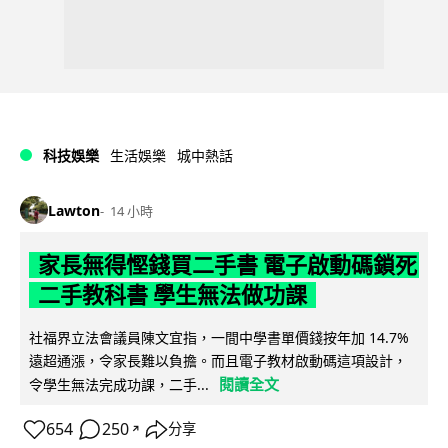
科技娛樂
生活娛樂
城中熱話
Lawton
14 小時
家長無得慳錢買二手書 電子啟動碼鎖死
二手教科書 學生無法做功課
社福界立法會議員陳文宜指，一間中學書單價錢按年加 14.7%
遠超通漲，令家長難以負擔。而且電子教材啟動碼這項設計，
閱讀全文
令學生無法完成功課，二手...
654
250
分享
↗