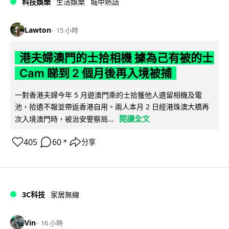
科技娛樂
生活娛樂
城中熱話
Lawton
15 小時
港夫婦澳門的士拾相機 據為己有被的士
Cam 睇到 2 個月後再入境被捕
一對香港夫婦今年 5 月遊澳門乘的士拾獲他人遺留相機及電
池，拾遺不報並帶返香港自用。兩人本月 2 日經港珠澳大橋再
閱讀全文
次入境澳門時，被治安警察局...
405
60
分享
↗
3C科技
家居無線
Vin
16 小時