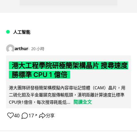
人工智能
arthur
20 小時
港大工程學院研極簡架構晶片 搜尋速度
勝標準 CPU 1 億倍
港大團隊研發極簡架構模擬內容尋址記憶體（CAM）晶片，用
二硫化鉬及半金屬銻克服傳輸瓶頸，漢明距離計算速度比標準
閱讀全文
CPU快1億倍，每次搜尋耗能低...
40
17
分享
↗