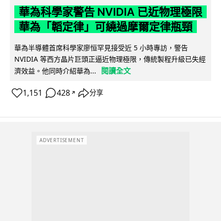
華為科學家警告 NVIDIA 已近物理極限
華為「韜定律」可繞過摩爾定律瓶頸
華為半導體首席科學家廖恒罕見接受近 5 小時專訪，警告
NVIDIA 等西方晶片巨頭正逼近物理極限，傳統製程升級已失經
閱讀全文
濟效益。他同時介紹華為...
1,151
428
分享
↗
ADVERTISEMENT