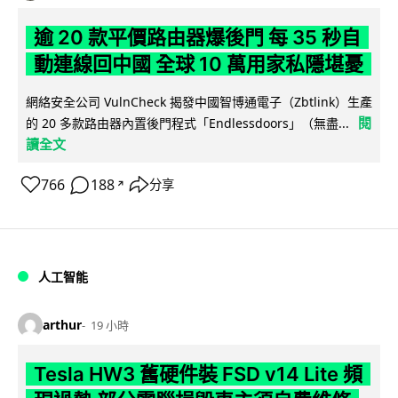
逾 20 款平價路由器爆後門 每 35 秒自
動連線回中國 全球 10 萬用家私隱堪憂
網絡安全公司 VulnCheck 揭發中國智博通電子（Zbtlink）生產
閱
的 20 多款路由器內置後門程式「Endlessdoors」（無盡...
讀全文
766
188
分享
↗
人工智能
arthur
19 小時
Tesla HW3 舊硬件裝 FSD v14 Lite 頻