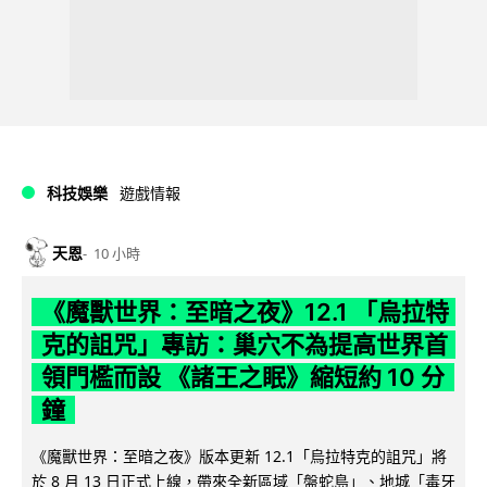
科技娛樂
遊戲情報
天恩
10 小時
《魔獸世界：至暗之夜》12.1 「烏拉特
克的詛咒」專訪：巢穴不為提高世界首
領門檻而設 《諸王之眠》縮短約 10 分
鐘
《魔獸世界：至暗之夜》版本更新 12.1「烏拉特克的詛咒」將
於 8 月 13 日正式上線，帶來全新區域「盤蛇島」、地城「毒牙