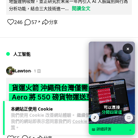
地盤違例吸煙，並正研究於未來一年內引入 AI 人臉識別與行為
閱讀全文
分析功能，結合三大技術進一...
246
57
分享
↗
×
人工智能
Lawton
1 日
貨運火箭 沖繩飛台灣僅需 15 分鐘 Hop
Aero 將 550 磅貨物運送至 725 公里外
本網站正使用 Cookie
【真正用火箭送貨】美國初創 Hop Aero 公開自動駕駛貨運火
我們使用 Cookie 改善網站體驗。 繼續使用
箭，聲稱可在 15 分鐘內將 250 公斤物資投送 750 公里外，並
🎵
⛶
我們的網站即表示您同意我們的
Cookie 政
閱讀全文
以沖繩...
策
。
📖 詳細評測
→