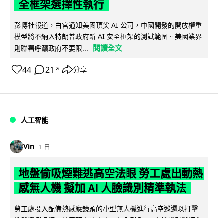
全框架選擇性執行
彭博社報道，白宮通知美國頂尖 AI 公司，中國開發的開放權重
模型將不納入特朗普政府新 AI 安全框架的測試範圍。美國業界
閱讀全文
則聯署呼籲政府不要限...
44
21
分享
↗
人工智能
Vin
1 日
地盤偷吸煙難逃高空法眼 勞工處出動熱
感無人機 擬加 AI 人臉識別精準執法
勞工處投入配備熱感應鏡頭的小型無人機進行高空巡邏以打擊