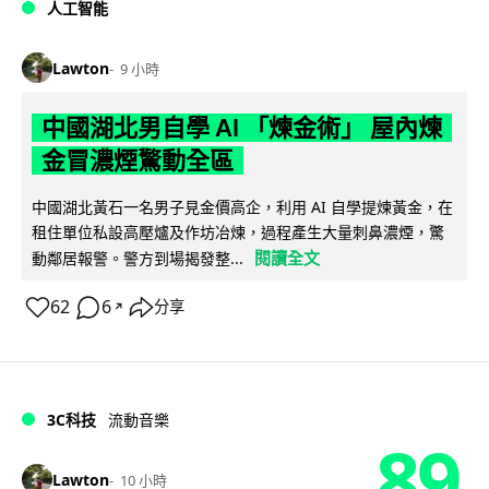
人工智能
Lawton
9 小時
中國湖北男自學 AI 「煉金術」 屋內煉
金冒濃煙驚動全區
中國湖北黃石一名男子見金價高企，利用 AI 自學提煉黃金，在
租住單位私設高壓爐及作坊冶煉，過程產生大量刺鼻濃煙，驚
閱讀全文
動鄰居報警。警方到場揭發整...
62
6
分享
↗
3C科技
流動音樂
89
Lawton
10 小時