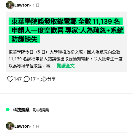
Lawton
1 日
東華學院誤發取錄電郵 全數 11,139 名
申請人一度空歡喜 專家:人為疏忽+系統
防護缺失
東華學院今日（5 日）大學聯招放榜之際，因人為疏忽向全數
11,139 名課程申請人錯誤發出取錄通知電郵，令大批考生一度
閱讀全文
以為獲得學位取錄，事...
147
17
分享
↗
科技娛樂
影視娛樂
Lawton
1 日