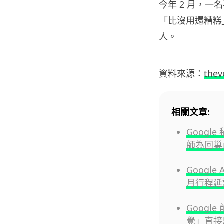
今年 2 月，一
「比沒用還糟糕
人。
資料來源：
thev
相關文章:
Googl
師為回巢
Googl
月行程延
Googl
覺」直接