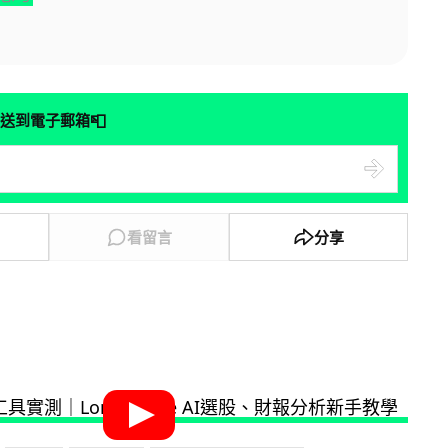
📮
送到電子郵箱
看留言
分享