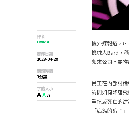
作者
EMMA
據外媒報道，Go
機械人Bard，稱
發佈日期
2023-04-20
懇求公司不要推
閱讀時間
3分鐘
員工在內部討論
字體大小
詢問如何降落飛
A
A
A
重傷或死亡的建
「病態的騙子」