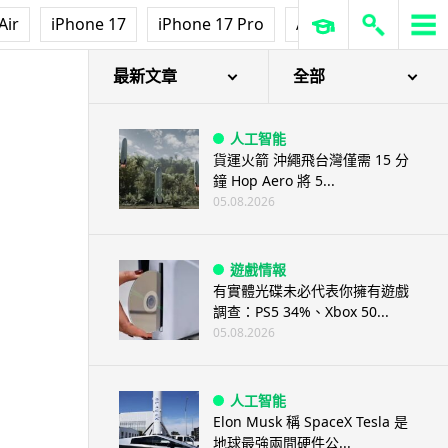
Air
iPhone 17
iPhone 17 Pro
AirPods Pro 3
Ap
最新文章
全部
人工智能
貨運火箭 沖繩飛台灣僅需 15 分
鐘 Hop Aero 將 5...
05.08.2026
遊戲情報
有實體光碟未必代表你擁有遊戲
調查：PS5 34%、Xbox 50...
05.08.2026
人工智能
Elon Musk 稱 SpaceX Tesla 是
地球最強兩間硬件公...