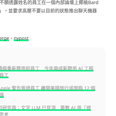
名不願透露姓名的員工在一個內部論壇上揶揄Bard
」，並要求高層不要以目前的狀態推出聊天機器
erge
、
nypost
e 積極重新聘用前員工 今年兩成新聘用 AI 工程
員工
e Apple 警告簽證員工 離開美國旅行或面臨 12 個
誤
e 前研究員：文字 LLM 已見頂 要教 AI 用「視
思考