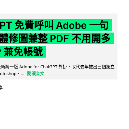
GPT 免費呼叫 Adobe 一句
體修圖兼整 PDF 不用開多
P 兼免帳號
全新統一版 Adobe for ChatGPT 外掛，取代去年推出三個獨立
otoshop、...
閱讀全文
享