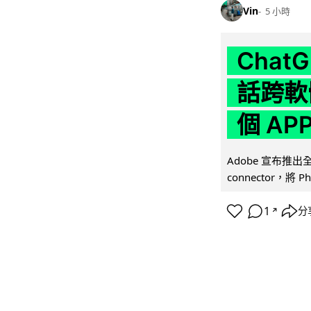
Vin
5 小時
Chat
話跨軟
個 AP
Adobe 宣布推出
connector，將 Ph
1
分
↗