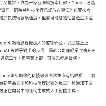
又批評，作為一家互聯網搜索巨頭，Googlr 通過
低質素資訊，同時將科技倫理承諾放在很低的位置來考
能加快技術發展速度，但亦可能會給社會產生深遠
ogle 明顯地忽視機械人的道德問題，以追趕上上
和 OpenAI 等競爭對手的步伐。而該公司亦經常吹噓其在
全和道德工作，但事實上卻一直優先考慮業務。
Google承諾加強的科技倫理團隊並沒有話語權，士氣
責新產品安全和科技倫理影響的員工則被通知不要
殺正在開發中的任何生成式人工智能工具。