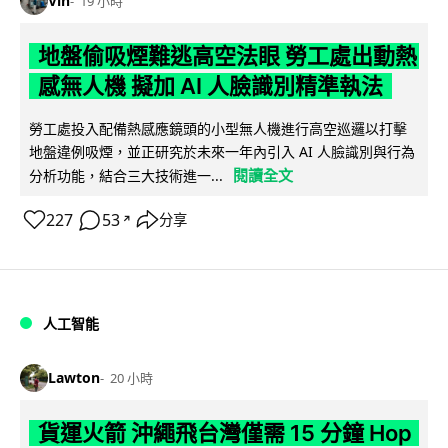
Vin
19 小時
地盤偷吸煙難逃高空法眼 勞工處出動熱
感無人機 擬加 AI 人臉識別精準執法
勞工處投入配備熱感應鏡頭的小型無人機進行高空巡邏以打擊
地盤違例吸煙，並正研究於未來一年內引入 AI 人臉識別與行為
閱讀全文
分析功能，結合三大技術進一...
227
53
分享
↗
人工智能
Lawton
20 小時
貨運火箭 沖繩飛台灣僅需 15 分鐘 Hop