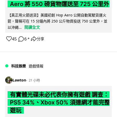
Aero 將 550 磅貨物運送至 725 公里外
【真正用火箭送貨】美國初創 Hop Aero 公開自動駕駛貨運火
箭，聲稱可在 15 分鐘內將 250 公斤物資投送 750 公里外，並
閱讀全文
以沖繩...
45
6
分享
↗
科技娛樂
遊戲情報
Lawton
21 小時
有實體光碟未必代表你擁有遊戲 調查：
PS5 34%、Xbox 50% 須連網才能完整
遊玩