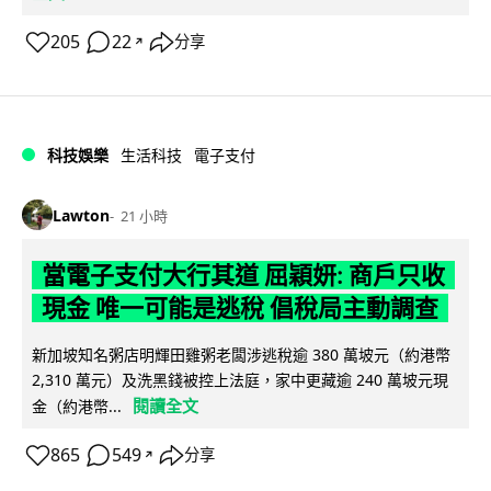
205
22
分享
↗
科技娛樂
生活科技
電子支付
Lawton
21 小時
當電子支付大行其道 屈穎妍: 商戶只收
現金 唯一可能是逃稅 倡稅局主動調查
新加坡知名粥店明輝田雞粥老闆涉逃稅逾 380 萬坡元（約港幣
2,310 萬元）及洗黑錢被控上法庭，家中更藏逾 240 萬坡元現
閱讀全文
金（約港幣...
865
549
分享
↗