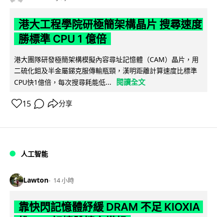
港大工程學院研極簡架構晶片 搜尋速度
勝標準 CPU 1 億倍
港大團隊研發極簡架構模擬內容尋址記憶體（CAM）晶片，用
二硫化鉬及半金屬銻克服傳輸瓶頸，漢明距離計算速度比標準
閱讀全文
CPU快1億倍，每次搜尋耗能低...
15
分享
人工智能
Lawton
14 小時
靠快閃記憶體紓緩 DRAM 不足 KIOXIA