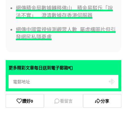
網傳積金局數據轉移佛山 積金易駁斥「說
法不實」 澄清數據存香港伺服器
網傳中國電視偵測觀眾人數 屬虛構圖片但引
發網民私隱憂慮
📮
更多精彩文章每日送到電子郵箱
讚好
0
看留言
分享