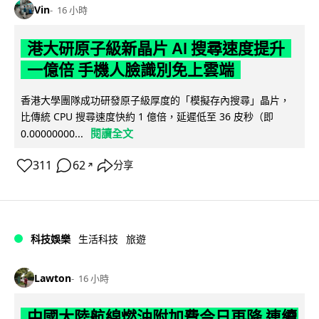
Vin
16 小時
港大研原子級新晶片 AI 搜尋速度提升
一億倍 手機人臉識別免上雲端
香港大學團隊成功研發原子級厚度的「模擬存內搜尋」晶片，
比傳統 CPU 搜尋速度快約 1 億倍，延遲低至 36 皮秒（即
閱讀全文
0.00000000...
311
62
分享
↗
科技娛樂
生活科技
旅遊
Lawton
16 小時
中國大陸航線燃油附加費今日再降 連續