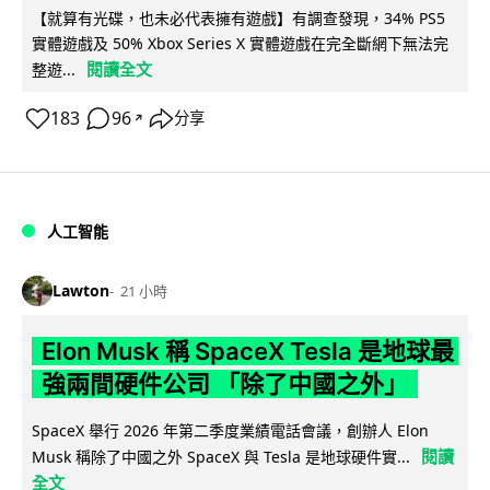
【就算有光碟，也未必代表擁有遊戲】有調查發現，34% PS5
實體遊戲及 50% Xbox Series X 實體遊戲在完全斷網下無法完
閱讀全文
整遊...
183
96
分享
↗
人工智能
Lawton
21 小時
Elon Musk 稱 SpaceX Tesla 是地球最
強兩間硬件公司 「除了中國之外」
SpaceX 舉行 2026 年第二季度業績電話會議，創辦人 Elon
閱讀
Musk 稱除了中國之外 SpaceX 與 Tesla 是地球硬件實...
全文