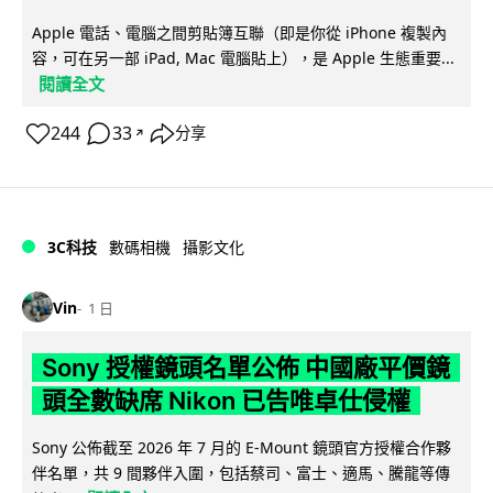
Apple 電話、電腦之間剪貼簿互聯（即是你從 iPhone 複製內
容，可在另一部 iPad, Mac 電腦貼上），是 Apple 生態重要...
閱讀全文
244
33
分享
↗
3C科技
數碼相機
攝影文化
Vin
1 日
Sony 授權鏡頭名單公佈 中國廠平價鏡
頭全數缺席 Nikon 已告唯卓仕侵權
Sony 公佈截至 2026 年 7 月的 E-Mount 鏡頭官方授權合作夥
伴名單，共 9 間夥伴入圍，包括蔡司、富士、適馬、騰龍等傳