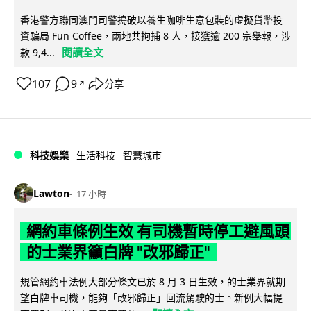
香港警方聯同澳門司警搗破以養生咖啡生意包裝的虛擬貨幣投
資騙局 Fun Coffee，兩地共拘捕 8 人，接獲逾 200 宗舉報，涉
閱讀全文
款 9,4...
107
9
分享
↗
科技娛樂
生活科技
智慧城市
Lawton
17 小時
網約車條例生效 有司機暫時停工避風頭
的士業界籲白牌 "改邪歸正"
規管網約車法例大部分條文已於 8 月 3 日生效，的士業界就期
望白牌車司機，能夠「改邪歸正」回流駕駛的士。新例大幅提