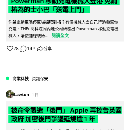
Powerman 移動充電機械人登港 免鋪
樁為的士小巴「送電上門」
你架電動車喺停車場搵唔到樁？有個機械人會自己行過嚟幫你
充電。THEi 高科院同內地公司研發出 Powerman 移動充電機
閱讀全文
械人，唔使鋪線裝樁...
28
14
分享
↗
商業科技
資訊保安
Lawton
1 日
被命令製造「後門」 Apple 再控告英國
政府 加密後門爭議延燒逾 1 年