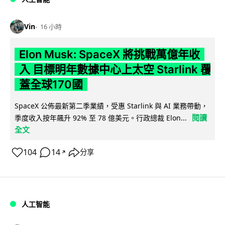
Vin
16 小時
Elon Musk: SpaceX 將挑戰萬億年收
入 目標明年數據中心上太空 Starlink 覆
蓋全球170國
SpaceX 公佈最新第二季業績，受惠 Starlink 與 AI 業務帶動，
閱讀
季度收入按年飆升 92% 至 78 億美元。行政總裁 Elon...
全文
104
14
分享
↗
人工智能