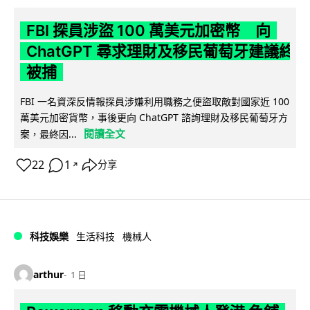
FBI 探員涉盜 100 萬美元加密幣 向
ChatGPT 尋求理財及移民葡萄牙建議終
被捕
FBI 一名資深反情報探員涉嫌利用職務之便盜取敵對國家近 100
萬美元加密貨幣，事後更向 ChatGPT 諮詢理財及移民葡萄牙方
閱讀全文
案，最終因...
22
1
分享
↗
科技娛樂
生活科技
機械人
arthur
1 日