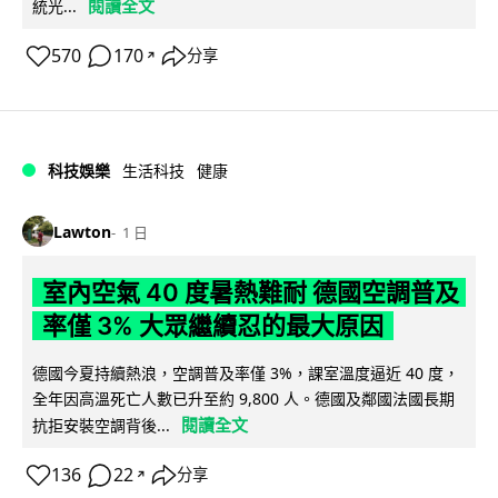
閱讀全文
統光...
570
170
分享
↗
科技娛樂
生活科技
健康
Lawton
1 日
室內空氣 40 度暑熱難耐 德國空調普及
率僅 3% 大眾繼續忍的最大原因
德國今夏持續熱浪，空調普及率僅 3%，課室溫度逼近 40 度，
全年因高溫死亡人數已升至約 9,800 人。德國及鄰國法國長期
閱讀全文
抗拒安裝空調背後...
136
22
分享
↗