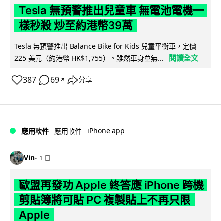
Tesla 無預警推出兒童車 無電池電機一
樣秒殺 炒至約港幣39萬
Tesla 無預警推出 Balance Bike for Kids 兒童平衡車，定價
閱讀全文
225 美元（約港幣 HK$1,755）。雖然車身並無...
387
69
分享
↗
iPhone app
應用軟件
應用軟件
Vin
1 日
歐盟再發功 Apple 終答應 iPhone 跨機
剪貼簿將可貼 PC 複製貼上不再只限
Apple