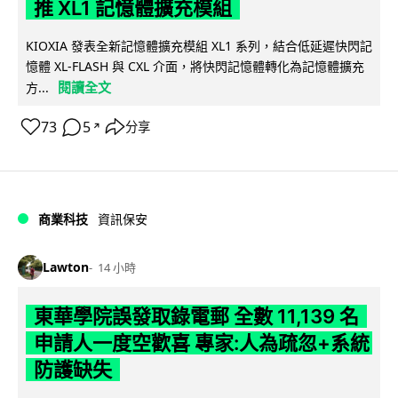
推 XL1 記憶體擴充模組
KIOXIA 發表全新記憶體擴充模組 XL1 系列，結合低延遲快閃記
憶體 XL-FLASH 與 CXL 介面，將快閃記憶體轉化為記憶體擴充
閱讀全文
方...
73
5
分享
↗
商業科技
資訊保安
Lawton
14 小時
東華學院誤發取錄電郵 全數 11,139 名
申請人一度空歡喜 專家:人為疏忽+系統
防護缺失