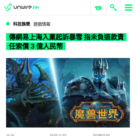
WWDC 2026
GenAI 與雲端科技專區
ERP 與商業 AI
傳網易上海入稟起訴暴雪 指未負退款責任索償 3 億人民幣
科技娛樂
遊戲情報
傳網易上海入稟起訴暴雪 指未負退款責
任索償 3 億人民幣
作者
發佈日期
閱讀時間