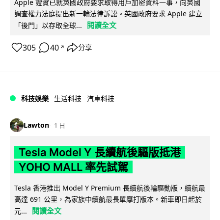
Apple 證實已就英國政府要求取得用戶加密資料一事，向英國
調查權力法庭提出新一輪法律訴訟。英國政府要求 Apple 建立
閱讀全文
「後門」以存取全球...
305
40
分享
↗
科技娛樂
生活科技
汽車科技
Lawton
1 日
Tesla Model Y 長續航後驅版抵港
YOHO MALL 率先試駕
Tesla 香港推出 Model Y Premium 長續航後輪驅動版，續航最
高達 691 公里，為家族中續航最長單摩打版本。新車即日起於
閱讀全文
元...