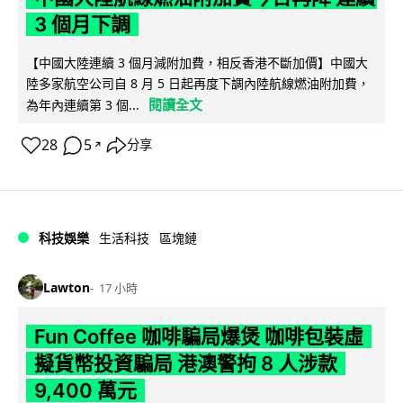
3 個月下調
【中國大陸連續 3 個月減附加費，相反香港不斷加價】中國大
陸多家航空公司自 8 月 5 日起再度下調內陸航線燃油附加費，
閱讀全文
為年內連續第 3 個...
28
5
分享
↗
科技娛樂
生活科技
區塊鏈
Lawton
17 小時
Fun Coffee 咖啡騙局爆煲 咖啡包裝虛
擬貨幣投資騙局 港澳警拘 8 人涉款
9,400 萬元