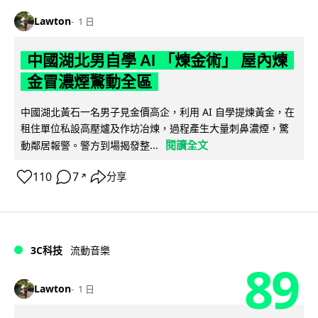
Lawton
1 日
中國湖北男自學 AI 「煉金術」 屋內煉
金冒濃煙驚動全區
中國湖北黃石一名男子見金價高企，利用 AI 自學提煉黃金，在
租住單位私設高壓爐及作坊冶煉，過程產生大量刺鼻濃煙，驚
閱讀全文
動鄰居報警。警方到場揭發整...
110
7
分享
↗
3C科技
流動音樂
89
Lawton
1 日