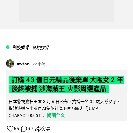
科技娛樂
影視娛樂
Lawton
22 小時
訂購 43 億日元精品後棄單 大阪女 2 年
後終被捕 涉海賊王,火影周邊產品
日本警視廳神田署 8 月 6 日公布，拘捕一名 32 歲大阪女子，
指她涉嫌在出版巨頭集英社旗下官方網店「JUMP
閱讀全文
CHARACTERS ST...
66
9
分享
↗