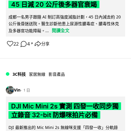
45 日減 20 公斤後多器官衰竭
成都一名男子跟隨 AI 制訂高強度減脂計劃，45 日內減去約 20
公斤後昏迷送院。醫生診斷他患上尿源性膿毒症、膿毒性休克
閱讀全文
及多器官功能障礙。...
22
4
分享
↗
3C科技
家居無線
影音產品
Vin
1 日
DJI Mic Mini 2s 實測 四發一收同步獨
立錄音 32-bit 防爆咪拍片必備
DJI 最新推出的 Mic Mini 2s 無線咪支援「四發一收」分軌錄