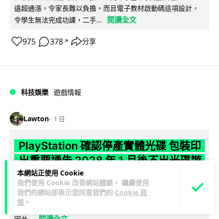
遠超通漲，令家長難以負擔。而且電子教材啟動碼這項設計，
閱讀全文
令學生無法完成功課，二手...
975
378
分享
↗
科技娛樂
遊戲情報
Lawton
1 日
PlayStation 確認停產實體光碟 包裝印
出重要通告 2028 年 1 月後不出光碟遊
本網站正使用 Cookie
戲
我們使用 Cookie 改善網站體驗。 繼續使用
我們的網站即表示您同意我們的
Cookie 政
Sony 已在 PS5 主機包裝加貼提示貼紙，重申官方 7 月已公布
策
。
計劃：2028 年 1 月起停產新遊戲實體光碟。分析師預期 PS6
閱讀全文
因此...