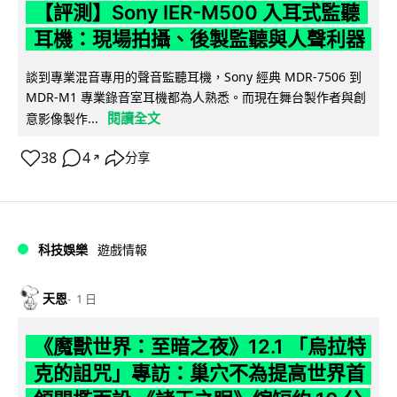
【評測】Sony IER-M500 入耳式監聽
耳機：現場拍攝、後製監聽與人聲利器
談到專業混音專用的聲音監聽耳機，Sony 經典 MDR-7506 到
MDR-M1 專業錄音室耳機都為人熟悉。而現在舞台製作者與創
閱讀全文
意影像製作...
38
4
分享
↗
科技娛樂
遊戲情報
天恩
1 日
《魔獸世界：至暗之夜》12.1 「烏拉特
克的詛咒」專訪：巢穴不為提高世界首