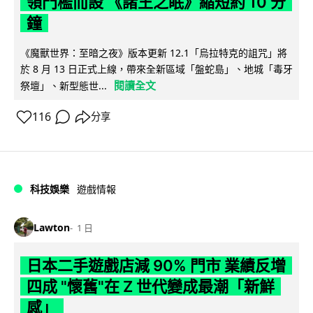
領門檻而設 《諸王之眠》縮短約 10 分
鐘
《魔獸世界：至暗之夜》版本更新 12.1「烏拉特克的詛咒」將
於 8 月 13 日正式上線，帶來全新區域「盤蛇島」、地城「毒牙
閱讀全文
祭壇」、新型態世...
116
分享
科技娛樂
遊戲情報
Lawton
1 日
日本二手遊戲店減 90% 門市 業績反增
四成 "懷舊"在 Z 世代變成最潮「新鮮
感」