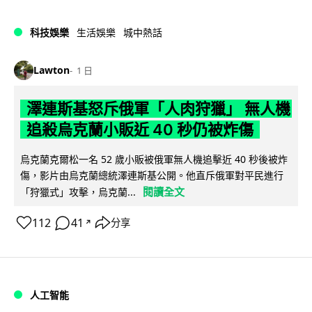
科技娛樂
生活娛樂
城中熱話
Lawton
1 日
澤連斯基怒斥俄軍「人肉狩獵」 無人機
追殺烏克蘭小販近 40 秒仍被炸傷
烏克蘭克爾松一名 52 歲小販被俄軍無人機追擊近 40 秒後被炸
傷，影片由烏克蘭總統澤連斯基公開。他直斥俄軍對平民進行
閱讀全文
「狩獵式」攻擊，烏克蘭...
112
41
分享
↗
人工智能