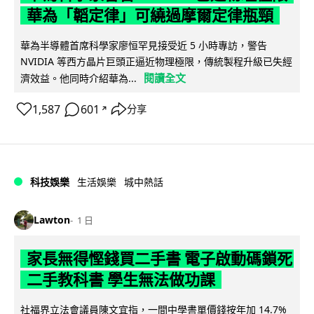
華為「韜定律」可繞過摩爾定律瓶頸
華為半導體首席科學家廖恒罕見接受近 5 小時專訪，警告
NVIDIA 等西方晶片巨頭正逼近物理極限，傳統製程升級已失經
閱讀全文
濟效益。他同時介紹華為...
1,587
601
分享
↗
科技娛樂
生活娛樂
城中熱話
Lawton
1 日
家長無得慳錢買二手書 電子啟動碼鎖死
二手教科書 學生無法做功課
社福界立法會議員陳文宜指，一間中學書單價錢按年加 14.7%