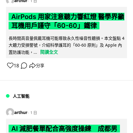
arthur
1 日
AirPods 用家注意聽力響紅燈 醫學界籲
耳機用戶謹守「60-60」鐵律
長時間高音量佩戴耳機可能導致永久性噪音性聽損。本文盤點 4
大聽力受損警號，介紹科學護耳的「60-60 原則」及 Apple 內
閱讀全文
置防護功能，...
18
分享
人工智能
arthur
1 日
AI 減肥餐單配合高強度操練 成都男