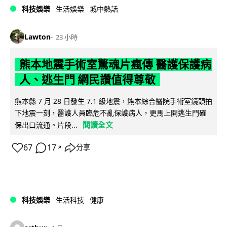
科技娛樂
生活娛樂
城中熱話
Lawton
23 小時
熊本地震手術室驚魂片瘋傳 醫護保護病
人、逃生門 網民讚值得尊敬
熊本縣 7 月 28 日發生 7.1 級地震，熊本綜合醫院手術室鏡頭拍
下地震一刻，醫護人員臨危不亂保護病人，更馬上開逃生門確
閱讀全文
保出口流通。片段...
67
17
分享
↗
科技娛樂
生活科技
健康