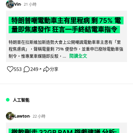
Vin
21 小時
特朗普嘲電動車主有里程病 剩 75% 電
量即焦慮發作 狂言一手終結電車指令
特朗普在拉斯維加斯造勢大會上公開嘲諷電動車車主患有「里
程焦慮病」，聲稱電量剩 75% 便發作，並重申已廢除電動車強
閱讀全文
制令。惟專業車媒隨即反駁，...
553
249
分享
↗
人工智能
Lawton
22 小時
微軟刪走 32GB RAM 遊戲建議 分析: