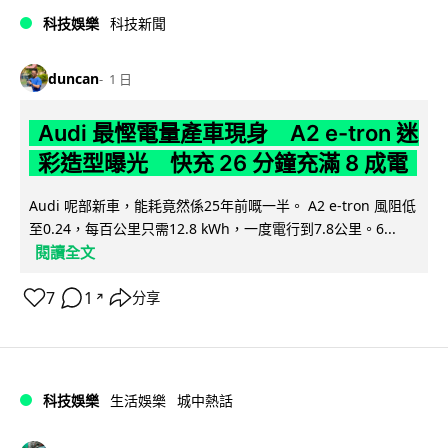
科技娛樂
科技新聞
duncan
1 日
Audi 最慳電量產車現身 A2 e-tron 迷
彩造型曝光 快充 26 分鐘充滿 8 成電
Audi 呢部新車，能耗竟然係25年前嘅一半。 A2 e-tron 風阻低
至0.24，每百公里只需12.8 kWh，一度電行到7.8公里。6...
閱讀全文
7
1
分享
↗
科技娛樂
生活娛樂
城中熱話