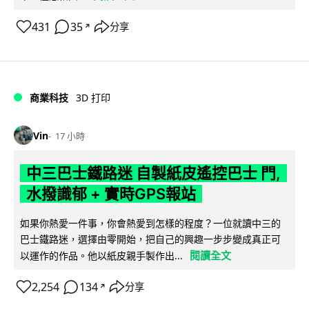
431
35
分享
↗
商業科技
3D 打印
Vin
17 小時
中三巴士鐵路迷 自製紙皮遙控巴士 門,
水撥識郁 + 實時GPS報站
如果你熱愛一件事，你會熱愛到怎樣的程度？一位就讀中三的
巴士鐵路迷，選擇由零開始，把自己的興趣一步步變成真正可
閱讀全文
以運作的作品。他以紙皮親手製作出...
2,254
134
分享
↗