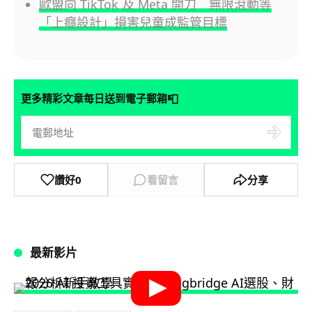
歐盟向 TikTok 及 Meta 開刀 無限滾動等
「上癮設計」損害兒童成監管目標
📮
更多精彩文章每日送到電子郵箱
讚好
0
看留言
分享
最新影片