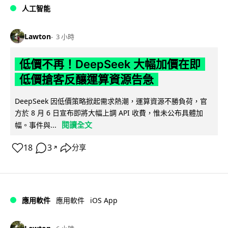
人工智能
Lawton
3 小時
低價不再！DeepSeek 大幅加價在即
低價搶客反釀運算資源告急
DeepSeek 因低價策略掀起需求熱潮，運算資源不勝負荷，官
方於 8 月 6 日宣布即將大幅上調 API 收費，惟未公布具體加
閱讀全文
幅。事件與...
18
3
分享
↗
iOS App
應用軟件
應用軟件