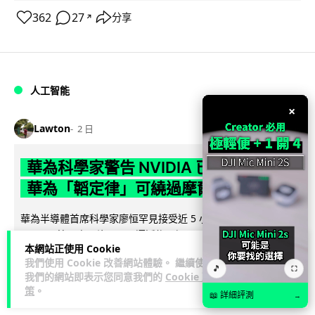
362
27
分享
↗
人工智能
×
Lawton
2 日
華為科學家警告 NVIDIA 已近物理極限
華為「韜定律」可繞過摩爾定律瓶頸
華為半導體首席科學家廖恒罕見接受近 5 小時專訪，警告
NVIDIA 等西方晶片巨頭正逼近物理極限，傳統製程升級已失經
本網站正使用 Cookie
閱讀全文
濟效益。他同時介紹華為...
我們使用 Cookie 改善網站體驗。 繼續使用
🎵
⛶
我們的網站即表示您同意我們的
Cookie 政
1,593
602
分享
↗
策
。
📖 詳細評測
→