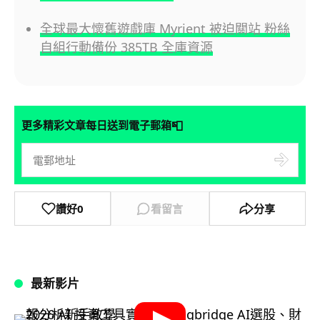
全球最大懷舊遊戲庫 Myrient 被迫關站 粉絲
自組行動備份 385TB 全庫資源
📮
更多精彩文章每日送到電子郵箱
讚好
0
看留言
分享
最新影片