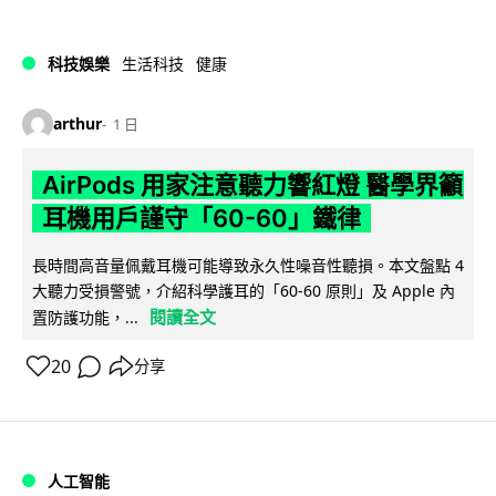
科技娛樂
生活科技
健康
arthur
1 日
AirPods 用家注意聽力響紅燈 醫學界籲
耳機用戶謹守「60-60」鐵律
長時間高音量佩戴耳機可能導致永久性噪音性聽損。本文盤點 4
大聽力受損警號，介紹科學護耳的「60-60 原則」及 Apple 內
閱讀全文
置防護功能，...
20
分享
人工智能