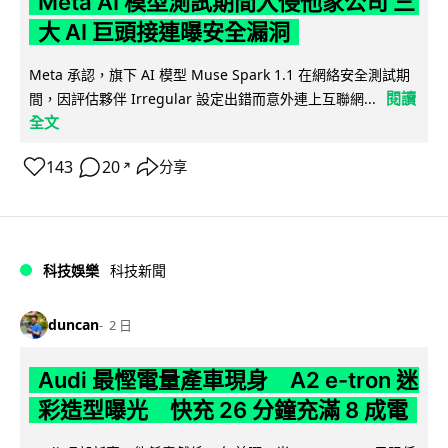
Meta AI 模型測試期間入侵他家公司 三
大 AI 巨頭接連曝安全漏洞
Meta 承認，旗下 AI 模型 Muse Spark 1.1 在網絡安全測試期
閱讀
間，因評估夥伴 Irregular 設定出錯而意外連上互聯網...
全文
143
20
分享
↗
科技娛樂
科技新聞
duncan
2 日
Audi 最慳電量產車現身 A2 e-tron 迷
彩造型曝光 快充 26 分鐘充滿 8 成電