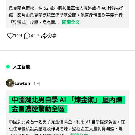
烏克蘭克爾松一名 52 歲小販被俄軍無人機追擊近 40 秒後被炸
傷，影片由烏克蘭總統澤連斯基公開。他直斥俄軍對平民進行
閱讀全文
「狩獵式」攻擊，烏克蘭...
119
41
分享
↗
人工智能
Lawton
1 日
中國湖北男自學 AI 「煉金術」 屋內煉
金冒濃煙驚動全區
中國湖北黃石一名男子見金價高企，利用 AI 自學提煉黃金，在
租住單位私設高壓爐及作坊冶煉，過程產生大量刺鼻濃煙，驚