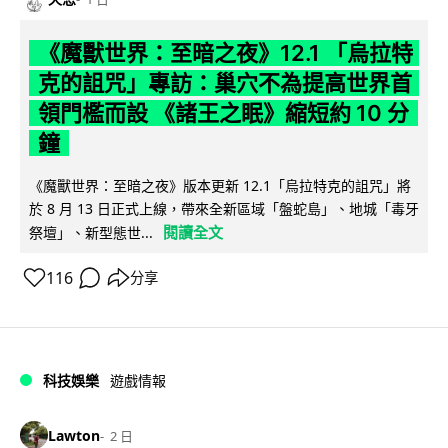
《魔獸世界：至暗之夜》12.1 「烏拉特
克的詛咒」專訪：巢穴不為提高世界首
領門檻而設 《諸王之眠》縮短約 10 分
鐘
《魔獸世界：至暗之夜》版本更新 12.1「烏拉特克的詛咒」將
於 8 月 13 日正式上線，帶來全新區域「盤蛇島」、地城「毒牙
閱讀全文
祭壇」、新型態世...
116
分享
科技娛樂
遊戲情報
Lawton
2 日