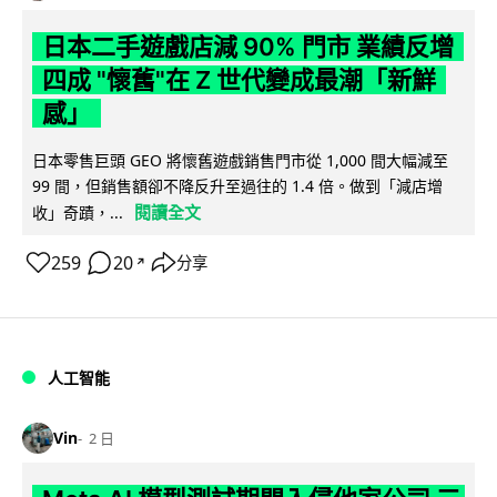
日本二手遊戲店減 90% 門市 業績反增
四成 "懷舊"在 Z 世代變成最潮「新鮮
感」
日本零售巨頭 GEO 將懷舊遊戲銷售門市從 1,000 間大幅減至
99 間，但銷售額卻不降反升至過往的 1.4 倍。做到「減店增
閱讀全文
收」奇蹟，...
259
20
分享
↗
人工智能
Vin
2 日