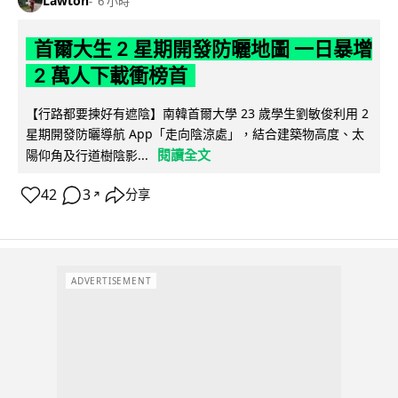
Lawton
6 小時
首爾大生 2 星期開發防曬地圖 一日暴增
2 萬人下載衝榜首
【行路都要揀好有遮陰】南韓首爾大學 23 歲學生劉敏俊利用 2
星期開發防曬導航 App「走向陰涼處」，結合建築物高度、太
閱讀全文
陽仰角及行道樹陰影...
42
3
分享
↗
ADVERTISEMENT