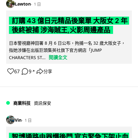
Lawton
1 日
訂購 43 億日元精品後棄單 大阪女 2 年
後終被捕 涉海賊王,火影周邊產品
日本警視廳神田署 8 月 6 日公布，拘捕一名 32 歲大阪女子，
指她涉嫌在出版巨頭集英社旗下官方網店「JUMP
閱讀全文
CHARACTERS ST...
67
9
分享
↗
商業科技
資訊保安
Vin
1 日
智博通路由器爆後門 官方緊急下架止血