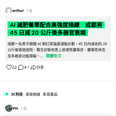
arthur
1 日
AI 減肥餐單配合高強度操練 成都男
45 日減 20 公斤後多器官衰竭
成都一名男子跟隨 AI 制訂高強度減脂計劃，45 日內減去約 20
公斤後昏迷送院。醫生診斷他患上尿源性膿毒症、膿毒性休克
閱讀全文
及多器官功能障礙。...
22
4
分享
↗
3C科技
家居無線
影音產品
Vin
1 日