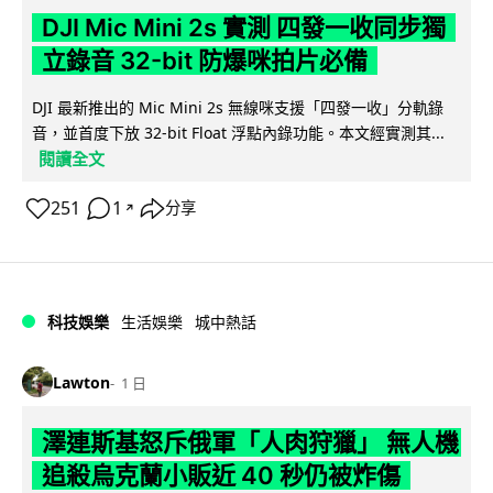
DJI Mic Mini 2s 實測 四發一收同步獨
立錄音 32-bit 防爆咪拍片必備
DJI 最新推出的 Mic Mini 2s 無線咪支援「四發一收」分軌錄
音，並首度下放 32-bit Float 浮點內錄功能。本文經實測其...
閱讀全文
251
1
分享
↗
科技娛樂
生活娛樂
城中熱話
Lawton
1 日
澤連斯基怒斥俄軍「人肉狩獵」 無人機
追殺烏克蘭小販近 40 秒仍被炸傷