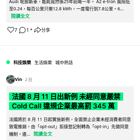
Audi 呢部新車，能耗竟然係25年前嘅一半。 A2 e-tron 風阻低
至0.24，每百公里只需12.8 kWh，一度電行到7.8公里。6...
閱讀全文
7
1
分享
↗
科技娛樂
生活娛樂
城中熱話
Vin
2 日
法國 8 月 11 日出新例 未經同意嚴禁
Cold Call 違規企業最高罰 345 萬
法國將於 8 月 11 日起實施新例，全面禁止企業未經消費者同意
致電推銷，由「opt-out」拒接登記制轉為「opt-in」先徵同意
閱讀全文
機制。違...