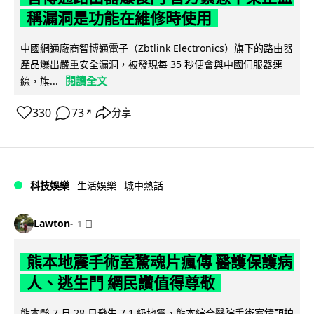
稱漏洞是功能在維修時使用
中國網通廠商智博通電子（Zbtlink Electronics）旗下的路由器
產品爆出嚴重安全漏洞，被發現每 35 秒便會與中國伺服器連
閱讀全文
線，旗...
330
73
分享
↗
科技娛樂
生活娛樂
城中熱話
Lawton
1 日
熊本地震手術室驚魂片瘋傳 醫護保護病
人、逃生門 網民讚值得尊敬
熊本縣 7 月 28 日發生 7.1 級地震，熊本綜合醫院手術室鏡頭拍