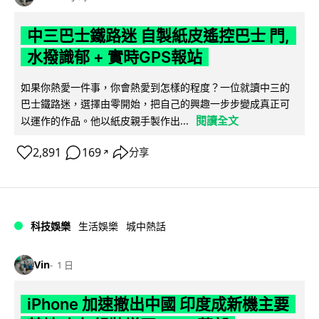
中三巴士鐵路迷 自製紙皮遙控巴士 門,
水撥識郁 + 實時GPS報站
如果你熱愛一件事，你會熱愛到怎樣的程度？一位就讀中三的
巴士鐵路迷，選擇由零開始，把自己的興趣一步步變成真正可
閱讀全文
以運作的作品。他以紙皮親手製作出...
2,891
169
分享
↗
科技娛樂
生活娛樂
城中熱話
Vin
1 日
iPhone 加速撤出中國 印度成新機主要