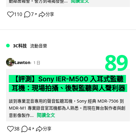
閱讀全文
動鄰居報警。警方到場揭發整...
110
7
分享
↗
3C科技
流動音樂
89
Lawton
1 日
【評測】Sony IER-M500 入耳式監聽
耳機：現場拍攝、後製監聽與人聲利器
談到專業混音專用的聲音監聽耳機，Sony 經典 MDR-7506 到
MDR-M1 專業錄音室耳機都為人熟悉。而現在舞台製作者與創
閱讀全文
意影像製作...
38
4
分享
↗