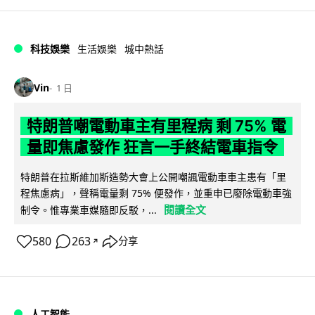
科技娛樂
生活娛樂
城中熱話
Vin
1 日
特朗普嘲電動車主有里程病 剩 75% 電
量即焦慮發作 狂言一手終結電車指令
特朗普在拉斯維加斯造勢大會上公開嘲諷電動車車主患有「里
程焦慮病」，聲稱電量剩 75% 便發作，並重申已廢除電動車強
閱讀全文
制令。惟專業車媒隨即反駁，...
580
263
分享
↗
人工智能