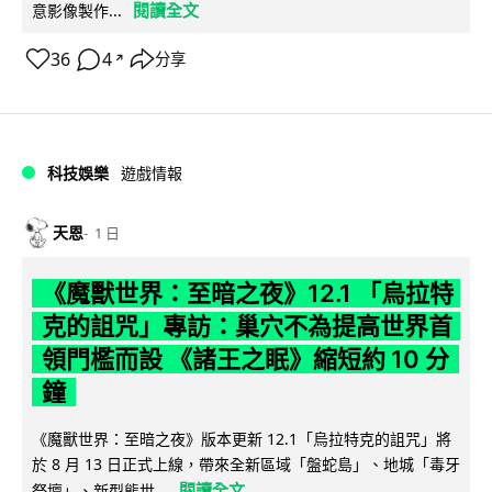
閱讀全文
意影像製作...
36
4
分享
↗
科技娛樂
遊戲情報
天恩
1 日
《魔獸世界：至暗之夜》12.1 「烏拉特
克的詛咒」專訪：巢穴不為提高世界首
領門檻而設 《諸王之眠》縮短約 10 分
鐘
《魔獸世界：至暗之夜》版本更新 12.1「烏拉特克的詛咒」將
於 8 月 13 日正式上線，帶來全新區域「盤蛇島」、地城「毒牙
閱讀全文
祭壇」、新型態世...