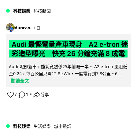
科技娛樂
科技新聞
duncan
1 日
Audi 最慳電量產車現身 A2 e-tron 迷
彩造型曝光 快充 26 分鐘充滿 8 成電
Audi 呢部新車，能耗竟然係25年前嘅一半。 A2 e-tron 風阻低
至0.24，每百公里只需12.8 kWh，一度電行到7.8公里。6...
閱讀全文
7
1
分享
↗
科技娛樂
生活娛樂
城中熱話