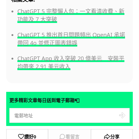
ChatGPT 5 完整懶人包：一文看清收費、新
功能及 7 大突破
ChatGPT 5 推出首日問題頻出 OpenAI 承諾
帶回 4o 並修正圖表錯誤
ChatGPT App 收入突破 20 億美元 安裝平
均帶來 2.91 美元收入
📮
更多精彩文章每日送到電子郵箱
讚好
0
看留言
分享