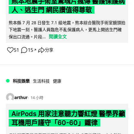
熊本地震手術室驚魂片瘋傳 醫護保護病
人、逃生門 網民讚值得尊敬
熊本縣 7 月 28 日發生 7.1 級地震，熊本綜合醫院手術室鏡頭拍
下地震一刻，醫護人員臨危不亂保護病人，更馬上開逃生門確
閱讀全文
保出口流通。片段...
51
15
分享
↗
科技娛樂
生活科技
健康
arthur
14 小時
AirPods 用家注意聽力響紅燈 醫學界籲
耳機用戶謹守「60-60」鐵律