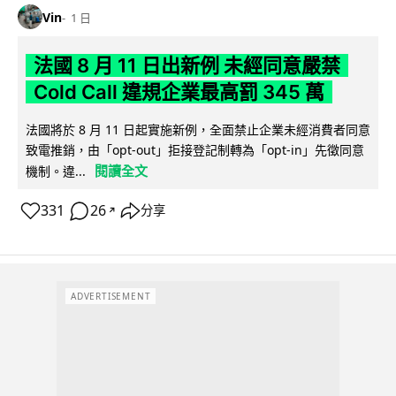
Vin
1 日
法國 8 月 11 日出新例 未經同意嚴禁
Cold Call 違規企業最高罰 345 萬
法國將於 8 月 11 日起實施新例，全面禁止企業未經消費者同意
致電推銷，由「opt-out」拒接登記制轉為「opt-in」先徵同意
閱讀全文
機制。違...
331
26
分享
↗
ADVERTISEMENT