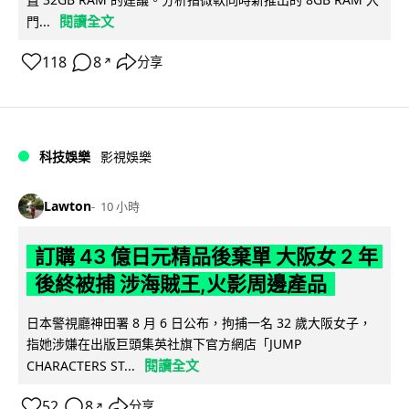
閱讀全文
門...
118
8
分享
↗
科技娛樂
影視娛樂
Lawton
10 小時
訂購 43 億日元精品後棄單 大阪女 2 年
後終被捕 涉海賊王,火影周邊產品
日本警視廳神田署 8 月 6 日公布，拘捕一名 32 歲大阪女子，
指她涉嫌在出版巨頭集英社旗下官方網店「JUMP
閱讀全文
CHARACTERS ST...
52
8
分享
↗