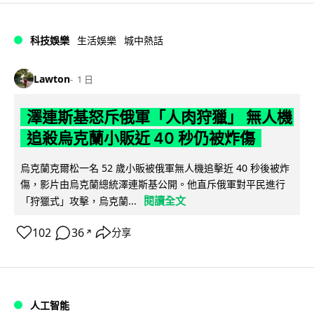
科技娛樂
生活娛樂
城中熱話
Lawton
1 日
澤連斯基怒斥俄軍「人肉狩獵」 無人機
追殺烏克蘭小販近 40 秒仍被炸傷
烏克蘭克爾松一名 52 歲小販被俄軍無人機追擊近 40 秒後被炸
傷，影片由烏克蘭總統澤連斯基公開。他直斥俄軍對平民進行
閱讀全文
「狩獵式」攻擊，烏克蘭...
102
36
分享
↗
人工智能