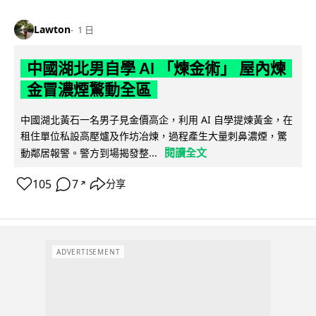
Lawton
1 日
中國湖北男自學 AI 「煉金術」 屋內煉
金冒濃煙驚動全區
中國湖北黃石一名男子見金價高企，利用 AI 自學提煉黃金，在
租住單位私設高壓爐及作坊冶煉，過程產生大量刺鼻濃煙，驚
閱讀全文
動鄰居報警。警方到場揭發整...
105
7
分享
↗
ADVERTISEMENT