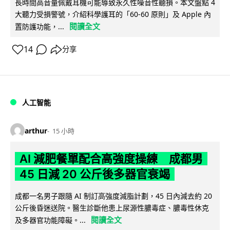
長時間高音量佩戴耳機可能導致永久性噪音性聽損。本文盤點 4
大聽力受損警號，介紹科學護耳的「60-60 原則」及 Apple 內
閱讀全文
置防護功能，...
14
分享
人工智能
arthur
15 小時
AI 減肥餐單配合高強度操練 成都男
45 日減 20 公斤後多器官衰竭
成都一名男子跟隨 AI 制訂高強度減脂計劃，45 日內減去約 20
公斤後昏迷送院。醫生診斷他患上尿源性膿毒症、膿毒性休克
閱讀全文
及多器官功能障礙。...