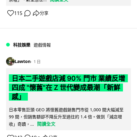
115
分享
科技娛樂
遊戲情報
Lawton
1 日
日本二手遊戲店減 90% 門市 業績反增
四成 "懷舊"在 Z 世代變成最潮「新鮮
感」
日本零售巨頭 GEO 將懷舊遊戲銷售門市從 1,000 間大幅減至
99 間，但銷售額卻不降反升至過往的 1.4 倍。做到「減店增
閱讀全文
收」奇蹟，...