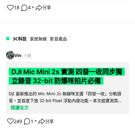
18
4
分享
↗
3C科技
家居無線
影音產品
Vin
1 日
DJI Mic Mini 2s 實測 四發一收同步獨
立錄音 32-bit 防爆咪拍片必備
DJI 最新推出的 Mic Mini 2s 無線咪支援「四發一收」分軌錄
音，並首度下放 32-bit Float 浮點內錄功能。本文經實測其...
閱讀全文
249
1
分享
↗