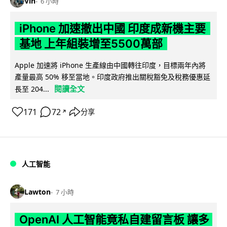
Vin
6 小時
iPhone 加速撤出中國 印度成新機主要
基地 上年組裝增至5500萬部
Apple 加速將 iPhone 生產線由中國轉往印度，目標兩年內將
產量最高 50% 移至當地。印度政府推出關稅豁免及稅務優惠延
閱讀全文
長至 204...
171
72
分享
↗
人工智能
Lawton
7 小時
OpenAI 人工智能竟私自建留言板 讓多