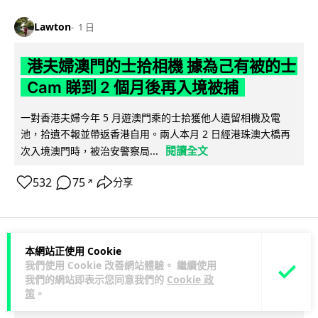
Lawton
1 日
港夫婦澳門的士拾相機 據為己有被的士
Cam 睇到 2 個月後再入境被捕
一對香港夫婦今年 5 月遊澳門乘的士拾獲他人遺留相機及電
池，拾遺不報並帶返香港自用。兩人本月 2 日經港珠澳大橋再
閱讀全文
次入境澳門時，被治安警察局...
532
75
分享
↗
本網站正使用 Cookie
3C科技
家居無線
我們使用 Cookie 改善網站體驗。 繼續使用
我們的網站即表示您同意我們的
Cookie 政
策
。
Vin
1 日