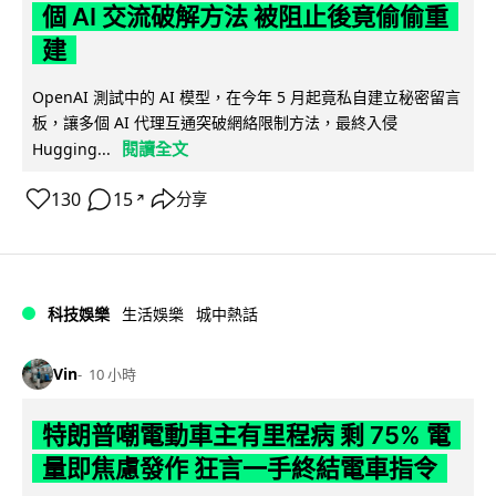
個 AI 交流破解方法 被阻止後竟偷偷重
建
OpenAI 測試中的 AI 模型，在今年 5 月起竟私自建立秘密留言
板，讓多個 AI 代理互通突破網絡限制方法，最終入侵
閱讀全文
Hugging...
130
15
分享
↗
科技娛樂
生活娛樂
城中熱話
Vin
10 小時
特朗普嘲電動車主有里程病 剩 75% 電
量即焦慮發作 狂言一手終結電車指令