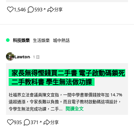
1,546
593
分享
↗
科技娛樂
生活娛樂
城中熱話
Lawton
1 日
家長無得慳錢買二手書 電子啟動碼鎖死
二手教科書 學生無法做功課
社福界立法會議員陳文宜指，一間中學書單價錢按年加 14.7%
遠超通漲，令家長難以負擔。而且電子教材啟動碼這項設計，
閱讀全文
令學生無法完成功課，二手...
935
371
分享
↗