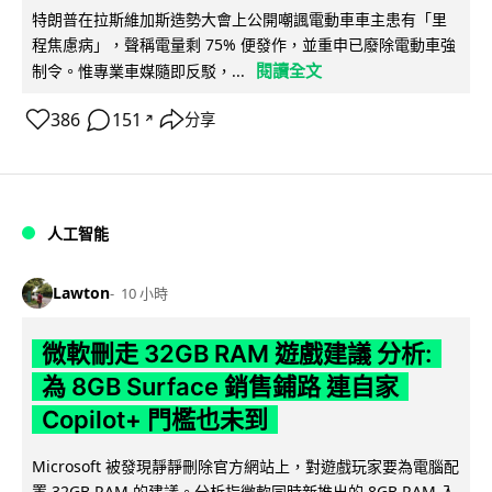
特朗普在拉斯維加斯造勢大會上公開嘲諷電動車車主患有「里
程焦慮病」，聲稱電量剩 75% 便發作，並重申已廢除電動車強
閱讀全文
制令。惟專業車媒隨即反駁，...
386
151
分享
↗
人工智能
Lawton
10 小時
微軟刪走 32GB RAM 遊戲建議 分析:
為 8GB Surface 銷售鋪路 連自家
Copilot+ 門檻也未到
Microsoft 被發現靜靜刪除官方網站上，對遊戲玩家要為電腦配
置 32GB RAM 的建議。分析指微軟同時新推出的 8GB RAM 入