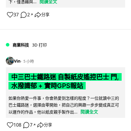
閱讀全文
下，僅憑藉與...
37
2
分享
↗
商業科技
3D 打印
Vin
5 小時
中三巴士鐵路迷 自製紙皮遙控巴士 門,
水撥識郁 + 實時GPS報站
如果你熱愛一件事，你會熱愛到怎樣的程度？一位就讀中三的
巴士鐵路迷，選擇由零開始，把自己的興趣一步步變成真正可
閱讀全文
以運作的作品。他以紙皮親手製作出...
108
7
分享
↗