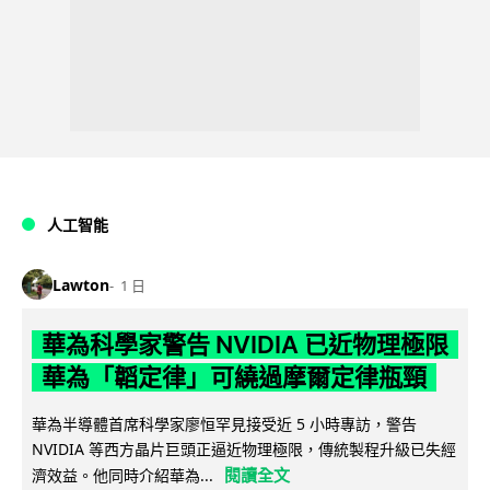
人工智能
Lawton
1 日
華為科學家警告 NVIDIA 已近物理極限
華為「韜定律」可繞過摩爾定律瓶頸
華為半導體首席科學家廖恒罕見接受近 5 小時專訪，警告
NVIDIA 等西方晶片巨頭正逼近物理極限，傳統製程升級已失經
閱讀全文
濟效益。他同時介紹華為...