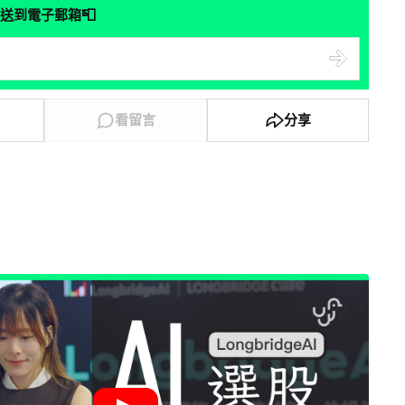
📮
送到電子郵箱
看留言
分享