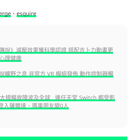
erge
、
esquire
傳說》減壓效果獲科學認證 搭配吉卜力動畫更
心理健康
說曠野之息 非官方 VR 模組發佈 動作控制器暢
n 大規模故障波及全球 連任天堂 Switch 都受影
登入薩爾達、瑪車朋友變0人