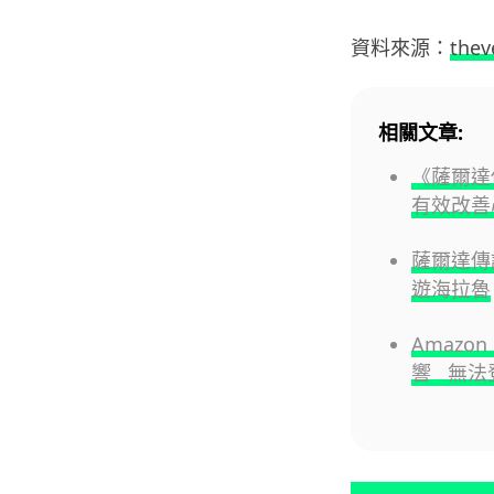
資料來源：
thev
相關文章:
《薩爾達
有效改善
薩爾達傳
遊海拉魯
Amazo
響 無法