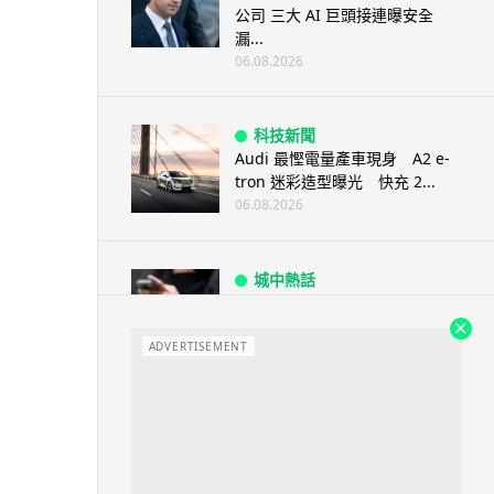
公司 三大 AI 巨頭接連曝安全
漏...
06.08.2026
科技新聞
Audi 最慳電量產車現身 A2 e-
tron 迷彩造型曝光 快充 2...
06.08.2026
城中熱話
法國 8 月 11 日出新例 未經同意
嚴禁 Cold Call 違規企...
ADVERTISEMENT
06.08.2026
人工智能
華為科學家警告 NVIDIA 已近物
理極限 華為「韜定律」可繞過
摩...