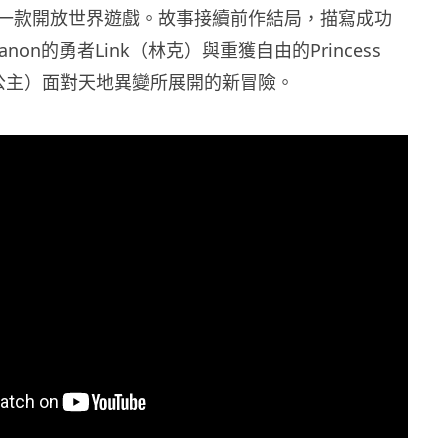
一款開放世界遊戲。故事接續前作結局，描寫成功
 Ganon的勇者Link（林克）與重獲自由的Princess
爾達公主）面對天地異變所展開的新冒險。