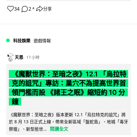
34
2
分享
↗
科技娛樂
遊戲情報
天恩
17 小時
《魔獸世界：至暗之夜》12.1 「烏拉特
克的詛咒」專訪：巢穴不為提高世界首
領門檻而設 《諸王之眠》縮短約 10 分
鐘
《魔獸世界：至暗之夜》版本更新 12.1「烏拉特克的詛咒」將
於 8 月 13 日正式上線，帶來全新區域「盤蛇島」、地城「毒牙
閱讀全文
祭壇」、新型態世...