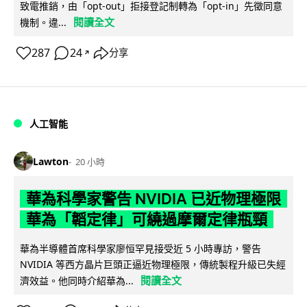
致電推銷，由「opt-out」拒接登記制轉為「opt-in」先徵同意
閱讀全文
機制。違...
287
24
分享
↗
人工智能
Lawton
20 小時
華為科學家警告 NVIDIA 已近物理極限
華為「韜定律」可繞過摩爾定律瓶頸
華為半導體首席科學家廖恒罕見接受近 5 小時專訪，警告
NVIDIA 等西方晶片巨頭正逼近物理極限，傳統製程升級已失經
閱讀全文
濟效益。他同時介紹華為...