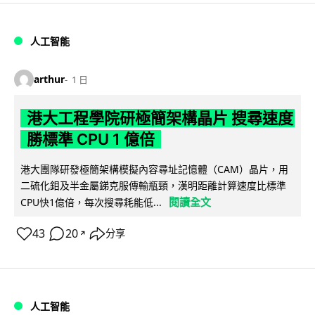
人工智能
arthur
1 日
港大工程學院研極簡架構晶片 搜尋速度
勝標準 CPU 1 億倍
港大團隊研發極簡架構模擬內容尋址記憶體（CAM）晶片，用
二硫化鉬及半金屬銻克服傳輸瓶頸，漢明距離計算速度比標準
閱讀全文
CPU快1億倍，每次搜尋耗能低...
43
20
分享
↗
人工智能