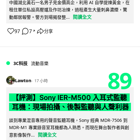
中國湖北黃石一名男子見金價高企，利用 AI 自學提煉黃金，在
租住單位私設高壓爐及作坊冶煉，過程產生大量刺鼻濃煙，驚
閱讀全文
動鄰居報警。警方到場揭發整...
97
7
分享
↗
3C科技
流動音樂
89
Lawton
17 小時
【評測】Sony IER-M500 入耳式監聽
耳機：現場拍攝、後製監聽與人聲利器
談到專業混音專用的聲音監聽耳機，Sony 經典 MDR-7506 到
MDR-M1 專業錄音室耳機都為人熟悉。而現在舞台製作者與創
閱讀全文
意影像製作...