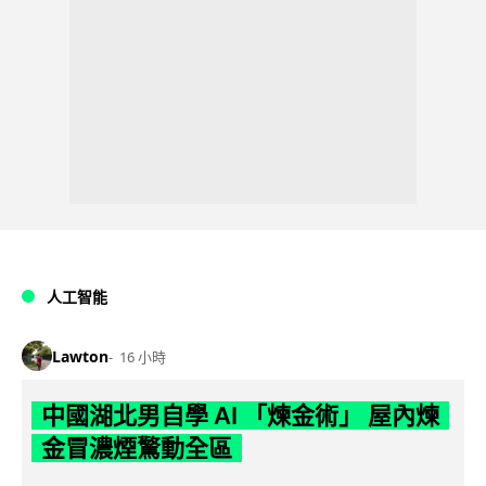
人工智能
Lawton
16 小時
中國湖北男自學 AI 「煉金術」 屋內煉
金冒濃煙驚動全區