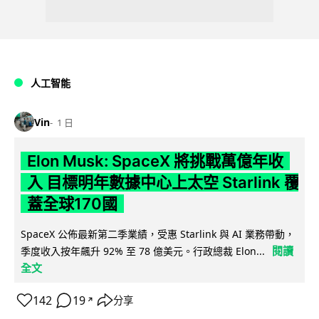
人工智能
Vin
1 日
Elon Musk: SpaceX 將挑戰萬億年收
入 目標明年數據中心上太空 Starlink 覆
蓋全球170國
SpaceX 公佈最新第二季業績，受惠 Starlink 與 AI 業務帶動，
閱讀
季度收入按年飆升 92% 至 78 億美元。行政總裁 Elon...
全文
142
19
分享
↗