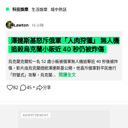
科技娛樂
生活娛樂
城中熱話
Lawton
16 小時
澤連斯基怒斥俄軍「人肉狩獵」 無人機
追殺烏克蘭小販近 40 秒仍被炸傷
烏克蘭克爾松一名 52 歲小販被俄軍無人機追擊近 40 秒後被炸
傷，影片由烏克蘭總統澤連斯基公開。他直斥俄軍對平民進行
閱讀全文
「狩獵式」攻擊，烏克蘭...
82
45
分享
↗
ADVERTISEMENT