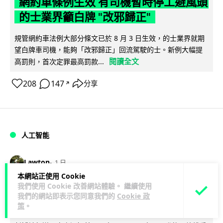
網約車條例生效 有司機暫時停工避風頭
的士業界籲白牌 "改邪歸正"
規管網約車法例大部分條文已於 8 月 3 日生效，的士業界就期
望白牌車司機，能夠「改邪歸正」回流駕駛的士。新例大幅提
閱讀全文
高罰則，首次定罪最高罰款...
208
147
分享
↗
人工智能
Lawton
1 日
本網站正使用 Cookie
我們使用 Cookie 改善網站體驗。 繼續使用
白宮拒測中國開放 AI 模型 業界質疑安
我們的網站即表示您同意我們的
Cookie 政
全框架選擇性執行
策
。