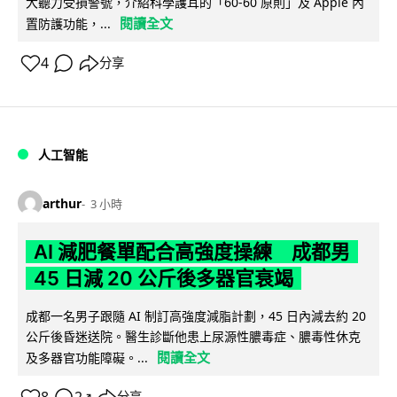
大聽力受損警號，介紹科學護耳的「60-60 原則」及 Apple 內
閱讀全文
置防護功能，...
4
分享
人工智能
arthur
3 小時
AI 減肥餐單配合高強度操練 成都男
45 日減 20 公斤後多器官衰竭
成都一名男子跟隨 AI 制訂高強度減脂計劃，45 日內減去約 20
公斤後昏迷送院。醫生診斷他患上尿源性膿毒症、膿毒性休克
閱讀全文
及多器官功能障礙。...
↗