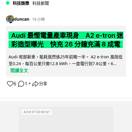
科技娛樂
科技新聞
duncan
19 小時
Audi 最慳電量產車現身 A2 e-tron 迷
彩造型曝光 快充 26 分鐘充滿 8 成電
Audi 呢部新車，能耗竟然係25年前嘅一半。 A2 e-tron 風阻低
至0.24，每百公里只需12.8 kWh，一度電行到7.8公里。6...
閱讀全文
6
1
分享
↗
ADVERTISEMENT