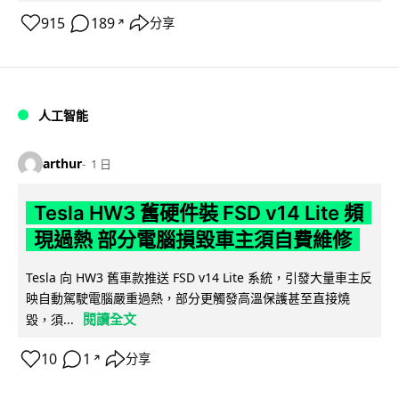
915
189
分享
↗
人工智能
arthur
1 日
Tesla HW3 舊硬件裝 FSD v14 Lite 頻
現過熱 部分電腦損毀車主須自費維修
Tesla 向 HW3 舊車款推送 FSD v14 Lite 系統，引發大量車主反
映自動駕駛電腦嚴重過熱，部分更觸發高溫保護甚至直接燒
閱讀全文
毀，須...
10
1
分享
↗