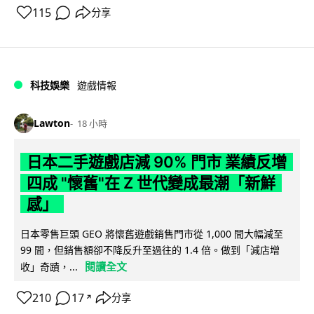
115
分享
科技娛樂
遊戲情報
Lawton
18 小時
日本二手遊戲店減 90% 門市 業績反增
四成 "懷舊"在 Z 世代變成最潮「新鮮
感」
日本零售巨頭 GEO 將懷舊遊戲銷售門市從 1,000 間大幅減至
99 間，但銷售額卻不降反升至過往的 1.4 倍。做到「減店增
閱讀全文
收」奇蹟，...
210
17
分享
↗