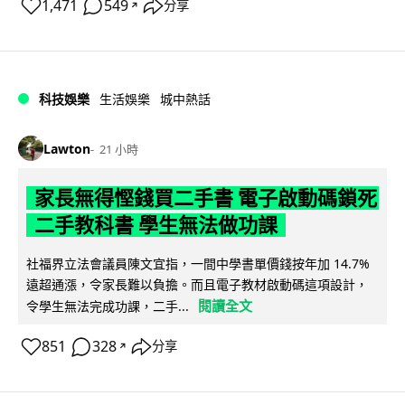
1,471
549
分享
↗
科技娛樂
生活娛樂
城中熱話
Lawton
21 小時
家長無得慳錢買二手書 電子啟動碼鎖死
二手教科書 學生無法做功課
社福界立法會議員陳文宜指，一間中學書單價錢按年加 14.7%
遠超通漲，令家長難以負擔。而且電子教材啟動碼這項設計，
閱讀全文
令學生無法完成功課，二手...
851
328
分享
↗