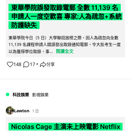
東華學院誤發取錄電郵 全數 11,139 名
申請人一度空歡喜 專家:人為疏忽+系統
防護缺失
東華學院今日（5 日）大學聯招放榜之際，因人為疏忽向全數
11,139 名課程申請人錯誤發出取錄通知電郵，令大批考生一度
閱讀全文
以為獲得學位取錄，事...
148
17
分享
↗
科技娛樂
影視娛樂
Lawton
1 日
Nicolas Cage 主演未上映電影 Netflix