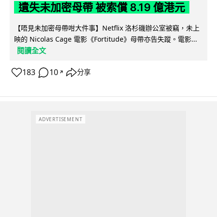
遺失未加密母帶 被索償 8.19 億港元
【唔見未加密母帶咁大件事】Netflix 洛杉磯辦公室被竊，未上
映的 Nicolas Cage 電影《Fortitude》母帶亦告失蹤。電影...
閱讀全文
183
10
分享
↗
ADVERTISEMENT