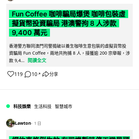
Fun Coffee 咖啡騙局爆煲 咖啡包裝虛
擬貨幣投資騙局 港澳警拘 8 人涉款
9,400 萬元
香港警方聯同澳門司警搗破以養生咖啡生意包裝的虛擬貨幣投
資騙局 Fun Coffee，兩地共拘捕 8 人，接獲逾 200 宗舉報，涉
閱讀全文
款 9,4...
119
10
分享
↗
科技娛樂
生活科技
智慧城市
Lawton
1 日