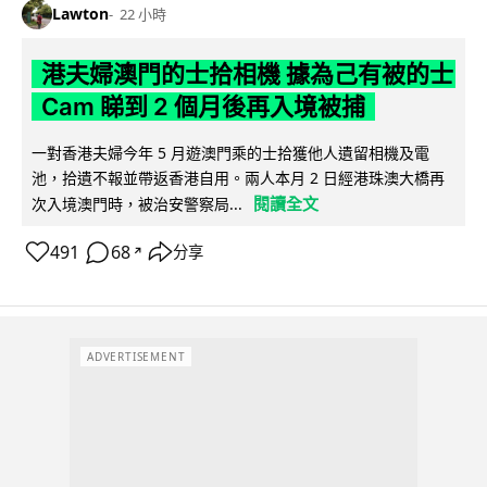
Lawton
22 小時
港夫婦澳門的士拾相機 據為己有被的士
Cam 睇到 2 個月後再入境被捕
一對香港夫婦今年 5 月遊澳門乘的士拾獲他人遺留相機及電
池，拾遺不報並帶返香港自用。兩人本月 2 日經港珠澳大橋再
閱讀全文
次入境澳門時，被治安警察局...
491
68
分享
↗
ADVERTISEMENT