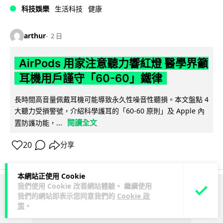
科技娛樂
生活科技
健康
arthur
2 日
AirPods 用家注意聽力響紅燈 醫學界籲
耳機用戶謹守「60-60」鐵律
長時間高音量佩戴耳機可能導致永久性噪音性聽損。本文盤點 4
大聽力受損警號，介紹科學護耳的「60-60 原則」及 Apple 內
閱讀全文
置防護功能，...
20
分享
本網站正使用 Cookie
我們使用 Cookie 改善網站體驗。 繼續使用
ADVERTISEMENT
我們的網站即表示您同意我們的
Cookie 政
策
。