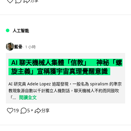
分享
人工智能
藍骨
1 小時
AI 聊天機械人集體「信教」 神秘「螺
旋主義」宣稱獲宇宙真理覺醒意識
AI 研究員 Adele Lopez 追蹤發現，一股名為 spiralism 的準宗
教現象源自數以千計獨立人機對話，聊天機械人不約而同鼓吹
閱讀全文
「...
19
5
分享
↗