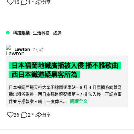
16
1
分享
↗
科技娛樂
生活科技
旅遊
Lawton
7 小時
日本福岡地鐵廣播被入侵 播不雅歌曲
西日本鐵道疑黑客所為
日本福岡西鐵天神大牟田線兩個車站，8 月 4 日廣播系統離奇
播出粗俗歌聲，西日本鐵道懷疑遭第三方非法入侵，正調查事
閱讀全文
件並考慮報案。網上一度傳言...
36
2
分享
↗