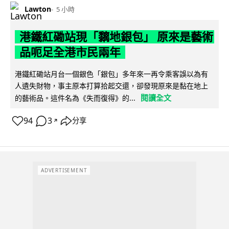
Lawton
5 小時
港鐵紅磡站現「黐地銀包」 原來是藝術
品呃足全港市民兩年
港鐵紅磡站月台一個銀色「銀包」多年來一再令乘客誤以為有
人遺失財物，事主原本打算拾起交還，卻發現原來是黏在地上
閱讀全文
的藝術品。這件名為《失而復得》的...
94
3
分享
↗
ADVERTISEMENT