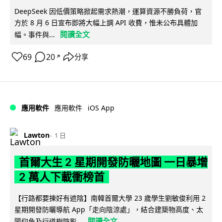
DeepSeek 因低價策略掀起需求熱潮，運算資源不勝負荷，官
方於 8 月 6 日宣布即將大幅上調 API 收費，惟未公布具體加
閱讀全文
幅。事件與...
69
20
分享
↗
iOS App
應用軟件
應用軟件
Lawton
1 日
首爾大生 2 星期開發防曬地圖 一日暴增
2 萬人下載衝榜首
【行路都要揀好有遮陰】南韓首爾大學 23 歲學生劉敏俊利用 2
星期開發防曬導航 App「走向陰涼處」，結合建築物高度、太
閱讀全文
陽仰角及行道樹陰影...