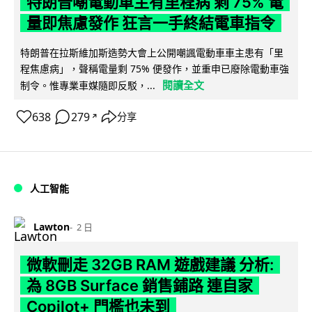
特朗普嘲電動車主有里程病 剩 75% 電
量即焦慮發作 狂言一手終結電車指令
特朗普在拉斯維加斯造勢大會上公開嘲諷電動車車主患有「里
程焦慮病」，聲稱電量剩 75% 便發作，並重申已廢除電動車強
閱讀全文
制令。惟專業車媒隨即反駁，...
638
279
分享
↗
人工智能
Lawton
2 日
微軟刪走 32GB RAM 遊戲建議 分析:
為 8GB Surface 銷售鋪路 連自家
Copilot+ 門檻也未到