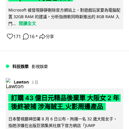
Microsoft 被發現靜靜刪除官方網站上，對遊戲玩家要為電腦配
置 32GB RAM 的建議。分析指微軟同時新推出的 8GB RAM 入
閱讀全文
門...
171
16
分享
↗
科技娛樂
影視娛樂
Lawton
2 日
訂購 43 億日元精品後棄單 大阪女 2 年
後終被捕 涉海賊王,火影周邊產品
日本警視廳神田署 8 月 6 日公布，拘捕一名 32 歲大阪女子，
指她涉嫌在出版巨頭集英社旗下官方網店「JUMP