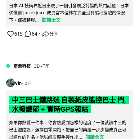
日本 AI 技術界近日出現了一個引發廣泛討論的熱門話題：日本
偶像前 Juice=Juice 成員宮本佳林在完全沒有編程經驗的情況
閱讀全文
下，僅憑藉與...
615
64
分享
↗
商業科技
3D 打印
Vin
2 日
中三巴士鐵路迷 自製紙皮遙控巴士 門,
水撥識郁 + 實時GPS報站
如果你熱愛一件事，你會熱愛到怎樣的程度？一位就讀中三的
巴士鐵路迷，選擇由零開始，把自己的興趣一步步變成真正可
閱讀全文
以運作的作品。他以紙皮親手製作出...