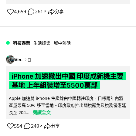
4,659
261
分享
↗
科技娛樂
生活娛樂
城中熱話
Vin
2 日
iPhone 加速撤出中國 印度成新機主要
基地 上年組裝增至5500萬部
Apple 加速將 iPhone 生產線由中國轉往印度，目標兩年內將
產量最高 50% 移至當地。印度政府推出關稅豁免及稅務優惠延
閱讀全文
長至 204...
554
249
分享
↗