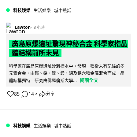
科技娛樂
生活娛樂
城中熱話
Lawton
3 小時
廣島原爆遺址驚現神秘合金 科學家指晶
體結構前所未見
科學家在廣島原爆遺址沙灘樣本中，發現一種從未有記錄的多
元素合金，由鐵、鉻、鎳、錳、鉬及鋁六種金屬混合而成，晶
閱讀全文
體結構獨特。研究由佛羅倫斯大學...
85
14
分享
↗
科技娛樂
生活娛樂
城中熱話