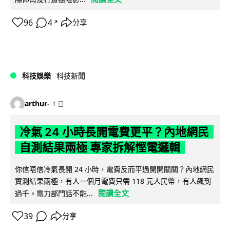
96
4
分享
↗
科技娛樂
科技新聞
arthur
1 日
冷氣 24 小時長開電費更平？內地網民
自測結果兩極 專家拆解慳電邏輯
你信唔信冷氣長開 24 小時，電費反而平過開開關關？內地網民
實測結果兩極，有人一個月電費只需 118 元人民幣，有人飆到
閱讀全文
過千。電力部門話不能...
39
分享