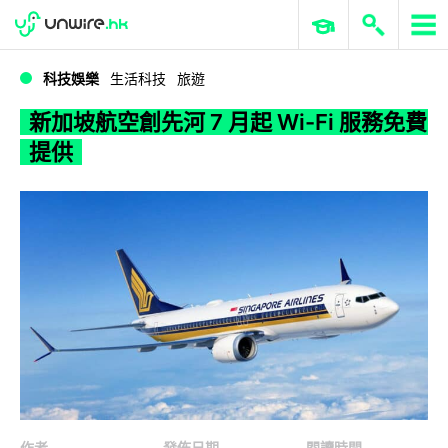
WWDC 2026
GenAI 與雲端科技專區
ERP 與商業 AI
新加坡航空創先河 7 月起 Wi-Fi 服務免費提供
科技娛樂
生活科技
旅遊
新加坡航空創先河 7 月起 Wi-Fi 服務免費
提供
作者
發佈日期
閱讀時間