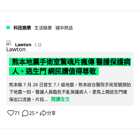
科技娛樂
生活娛樂
城中熱話
Lawton
2 日
熊本地震手術室驚魂片瘋傳 醫護保護病
人、逃生門 網民讚值得尊敬
熊本縣 7 月 28 日發生 7.1 級地震，熊本綜合醫院手術室鏡頭拍
下地震一刻，醫護人員臨危不亂保護病人，更馬上開逃生門確
閱讀全文
保出口流通。片段...
71
25
分享
↗