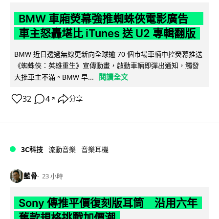
BMW 車廂熒幕強推蜘蛛俠電影廣告
車主怒轟堪比 iTunes 送 U2 專輯翻版
BMW 近日透過無線更新向全球逾 70 個市場車輛中控熒幕推送
《蜘蛛俠：英雄重生》宣傳動畫，啟動車輛即彈出通知，觸發
閱讀全文
大批車主不滿。BMW 早...
32
4
分享
↗
3C科技
流動音樂
音樂耳機
藍骨
23 小時
Sony 傳推平價復刻版耳筒 沿用六年
舊款規格挑戰加價潮