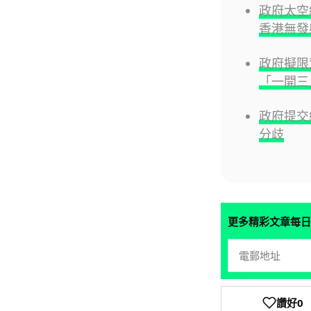
政府太空
香港無發
政府擬限
「一開三
政府提交
分歧
更多精彩文章每日
讚好
0