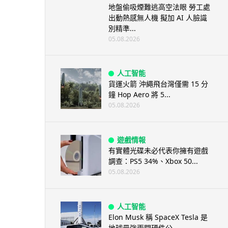
地盤偷吸煙難逃高空法眼 勞工處
出動熱感無人機 擬加 AI 人臉識
別精準...
05.08.2026
人工智能
貨運火箭 沖繩飛台灣僅需 15 分
鐘 Hop Aero 將 5...
05.08.2026
遊戲情報
有實體光碟未必代表你擁有遊戲
調查：PS5 34%、Xbox 50...
05.08.2026
人工智能
Elon Musk 稱 SpaceX Tesla 是
地球最強兩間硬件公...