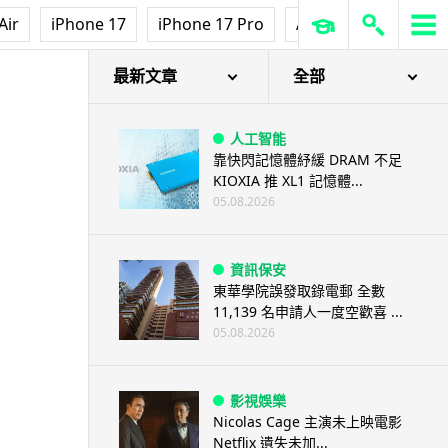
Air
iPhone 17
iPhone 17 Pro
AirPods Pro 3
Ap
最新文章
全部
人工智能
靠快閃記憶體紓緩 DRAM 不足
KIOXIA 推 XL1 記憶體...
05.08.2026
資訊保安
東華學院誤發取錄電郵 全數
11,139 名申請人一度空歡喜 ...
05.08.2026
影視娛樂
Nicolas Cage 主演未上映電影
Netflix 遺失未加...