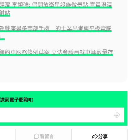
經濟 李鎮強: 倡開放衛星設施做景點 官員澄清
射站
駕駛座最多兩部手機 的士業界考慮平板電腦
」
網約車服務條例草案 立法會議員就車輛數量存
📮
送到電子郵箱
看留言
分享