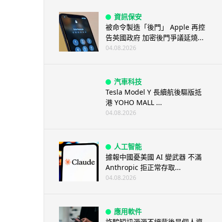
資訊保安
被命令製造「後門」 Apple 再控
告英國政府 加密後門爭議延燒...
04.08.2026
汽車科技
Tesla Model Y 長續航後驅版抵
港 YOHO MALL ...
04.08.2026
人工智能
據報中國憂美國 AI 變武器 不滿
Anthropic 拒正常存取...
04.08.2026
應用軟件
詐騙短訊源源不絕背後是個人資