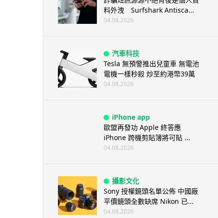
料外洩 Surfshark Antisca...
04.08.2026
汽車科技
Tesla 無預警推出兒童車 無電池
電機一樣秒殺 炒至約港幣39萬
04.08.2026
iPhone app
歐盟再發功 Apple 終答應
iPhone 跨機剪貼簿將可貼 ...
04.08.2026
攝影文化
Sony 授權鏡頭名單公佈 中國廠
平價鏡頭全數缺席 Nikon 已...
04.08.2026