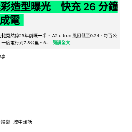
 迷彩造型曝光 快充 26 分鐘
 成電
能耗竟然係25年前嘅一半。 A2 e-tron 風阻低至0.24，每百公
，一度電行到7.8公里。6...
閱讀全文
分享
活娛樂
城中熱話