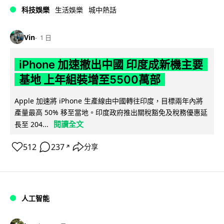
科技娛樂
生活娛樂
城中熱話
Vin
1 日
iPhone 加速撤出中國 印度成新機主要
基地 上年組裝增至5500萬部
Apple 加速將 iPhone 生產線由中國轉往印度，目標兩年內將
產量最高 50% 移至當地。印度政府推出關稅豁免及稅務優惠延
閱讀全文
長至 204...
512
237
分享
↗
人工智能