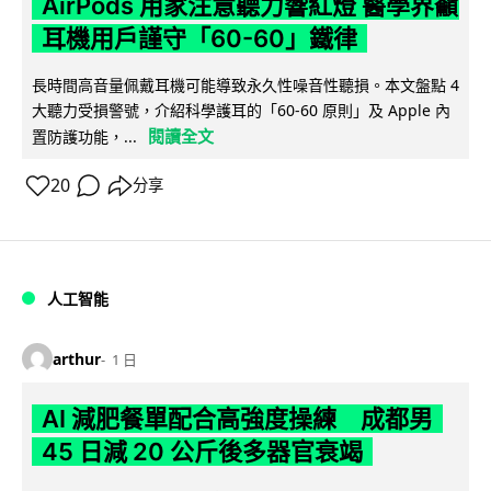
AirPods 用家注意聽力響紅燈 醫學界籲
耳機用戶謹守「60-60」鐵律
長時間高音量佩戴耳機可能導致永久性噪音性聽損。本文盤點 4
大聽力受損警號，介紹科學護耳的「60-60 原則」及 Apple 內
閱讀全文
置防護功能，...
20
分享
人工智能
arthur
1 日
AI 減肥餐單配合高強度操練 成都男
45 日減 20 公斤後多器官衰竭