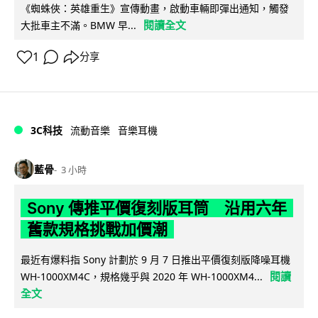
《蜘蛛俠：英雄重生》宣傳動畫，啟動車輛即彈出通知，觸發
閱讀全文
大批車主不滿。BMW 早...
1
分享
3C科技
流動音樂
音樂耳機
藍骨
3 小時
Sony 傳推平價復刻版耳筒 沿用六年
舊款規格挑戰加價潮
最近有爆料指 Sony 計劃於 9 月 7 日推出平價復刻版降噪耳機
閱讀
WH-1000XM4C，規格幾乎與 2020 年 WH-1000XM4...
全文