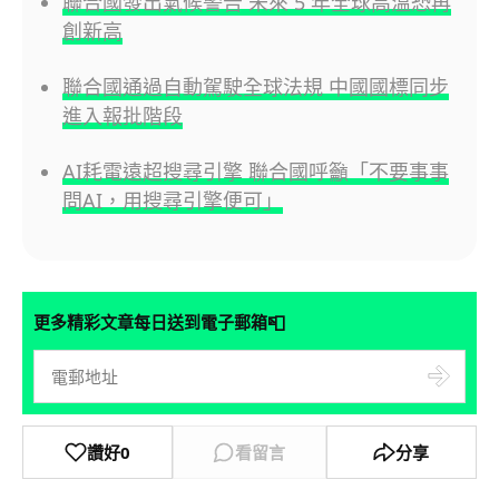
聯合國發出氣候警告 未來 5 年全球高溫恐再
創新高
聯合國通過自動駕駛全球法規 中國國標同步
進入報批階段
AI耗電遠超搜尋引擎 聯合國呼籲「不要事事
問AI，用搜尋引擎便可」
📮
更多精彩文章每日送到電子郵箱
讚好
0
看留言
分享