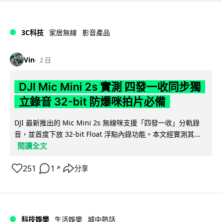
3C科技
家居無線
影音產品
Vin
2 日
DJI Mic Mini 2s 實測 四發一收同步獨
立錄音 32-bit 防爆咪拍片必備
DJI 最新推出的 Mic Mini 2s 無線咪支援「四發一收」分軌錄
音，並首度下放 32-bit Float 浮點內錄功能。本文經實測其...
閱讀全文
251
1
分享
↗
科技娛樂
生活娛樂
城中熱話