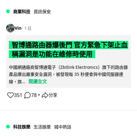
商業科技
資訊保安
Vin
1 日
智博通路由器爆後門 官方緊急下架止血
稱漏洞是功能在維修時使用
中國網通廠商智博通電子（Zbtlink Electronics）旗下的路由器
產品爆出嚴重安全漏洞，被發現每 35 秒便會與中國伺服器連
閱讀全文
線，旗...
351
78
分享
↗
科技娛樂
生活娛樂
城中熱話