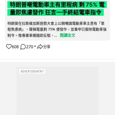
特朗普嘲電動車主有里程病 剩 75% 電
量即焦慮發作 狂言一手終結電車指令
特朗普在拉斯維加斯造勢大會上公開嘲諷電動車車主患有「里
程焦慮病」，聲稱電量剩 75% 便發作，並重申已廢除電動車強
閱讀全文
制令。惟專業車媒隨即反駁，...
608
270
分享
↗
ADVERTISEMENT