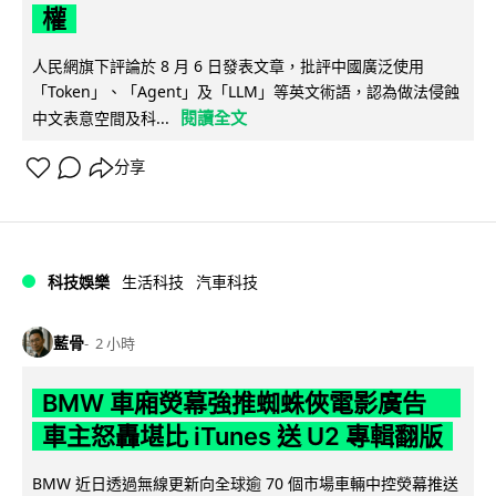
權
人民網旗下評論於 8 月 6 日發表文章，批評中國廣泛使用
「Token」、「Agent」及「LLM」等英文術語，認為做法侵蝕
閱讀全文
中文表意空間及科...
分享
科技娛樂
生活科技
汽車科技
藍骨
2 小時
BMW 車廂熒幕強推蜘蛛俠電影廣告
車主怒轟堪比 iTunes 送 U2 專輯翻版
BMW 近日透過無線更新向全球逾 70 個市場車輛中控熒幕推送