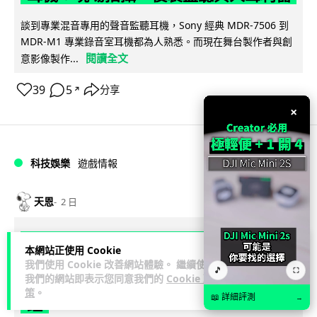
談到專業混音專用的聲音監聽耳機，Sony 經典 MDR-7506 到
MDR-M1 專業錄音室耳機都為人熟悉。而現在舞台製作者與創
閱讀全文
意影像製作...
39
5
分享
↗
×
科技娛樂
遊戲情報
天恩
2 日
《魔獸世界：至暗之夜》12.1 「烏拉特
本網站正使用 Cookie
克的詛咒」專訪：巢穴不為提高世界首
我們使用 Cookie 改善網站體驗。 繼續使用
🎵
⛶
我們的網站即表示您同意我們的
Cookie 政
領門檻而設 《諸王之眠》縮短約 10 分
策
。
📖 詳細評測
→
鐘