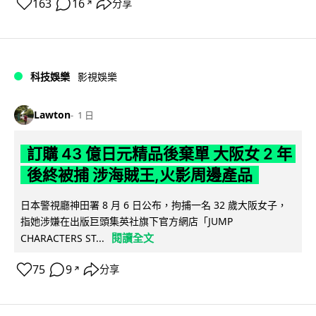
163
16
分享
↗
科技娛樂
影視娛樂
Lawton
1 日
訂購 43 億日元精品後棄單 大阪女 2 年
後終被捕 涉海賊王,火影周邊產品
日本警視廳神田署 8 月 6 日公布，拘捕一名 32 歲大阪女子，
指她涉嫌在出版巨頭集英社旗下官方網店「JUMP
閱讀全文
CHARACTERS ST...
75
9
分享
↗