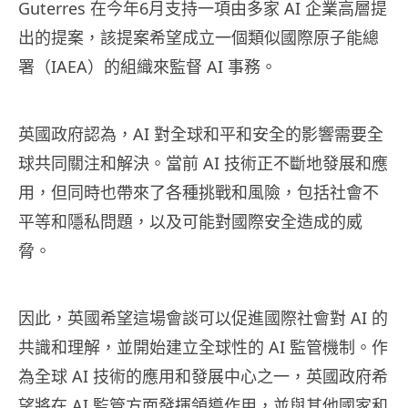
Guterres
在今年
6
月支持一項由多家
AI
企業高層提
出的提案，該提案希望成立一個類似國際原子能總
署（
IAEA
）的組織來監督
AI
事務。
英國政府認為，
AI
對全球和平和安全的影響需要全
球共同關注和解決。當前
AI
技術正不斷地發展和應
用，但同時也帶來了各種挑戰和風險，包括社會不
平等和隱私問題，以及可能對國際安全造成的威
脅。
因此，英國希望這場會談可以促進國際社會對
AI
的
共識和理解，並開始建立全球性的
AI
監管機制。作
為全球
AI
技術的應用和發展中心之一，英國政府希
望將在
AI
監管方面發揮領導作用，並與其他國家和