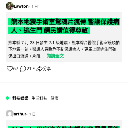
Lawton
1 日
熊本地震手術室驚魂片瘋傳 醫護保護病
人、逃生門 網民讚值得尊敬
熊本縣 7 月 28 日發生 7.1 級地震，熊本綜合醫院手術室鏡頭拍
下地震一刻，醫護人員臨危不亂保護病人，更馬上開逃生門確
閱讀全文
保出口流通。片段...
67
21
分享
↗
科技娛樂
生活科技
健康
arthur
1 日