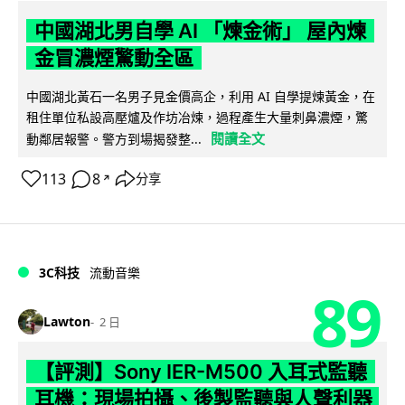
中國湖北男自學 AI 「煉金術」 屋內煉
金冒濃煙驚動全區
中國湖北黃石一名男子見金價高企，利用 AI 自學提煉黃金，在
租住單位私設高壓爐及作坊冶煉，過程產生大量刺鼻濃煙，驚
閱讀全文
動鄰居報警。警方到場揭發整...
113
8
分享
↗
3C科技
流動音樂
89
Lawton
2 日
【評測】Sony IER-M500 入耳式監聽
耳機：現場拍攝、後製監聽與人聲利器