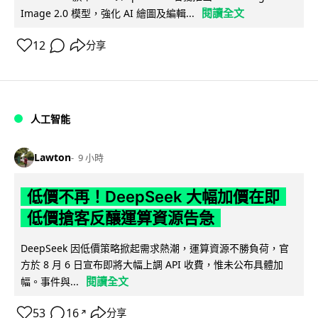
閱讀全文
Image 2.0 模型，強化 AI 繪圖及編輯...
12
分享
人工智能
Lawton
9 小時
低價不再！DeepSeek 大幅加價在即
低價搶客反釀運算資源告急
DeepSeek 因低價策略掀起需求熱潮，運算資源不勝負荷，官
方於 8 月 6 日宣布即將大幅上調 API 收費，惟未公布具體加
閱讀全文
幅。事件與...
53
16
分享
↗