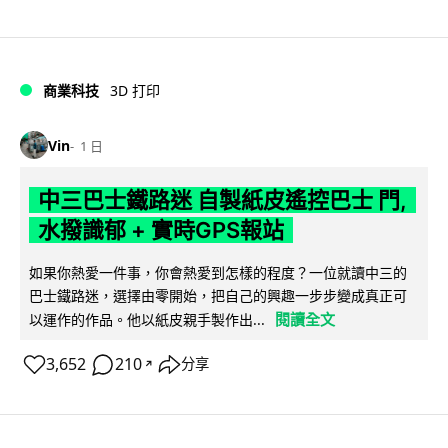
商業科技
3D 打印
Vin
1 日
中三巴士鐵路迷 自製紙皮遙控巴士 門,
水撥識郁 + 實時GPS報站
如果你熱愛一件事，你會熱愛到怎樣的程度？一位就讀中三的
巴士鐵路迷，選擇由零開始，把自己的興趣一步步變成真正可
閱讀全文
以運作的作品。他以紙皮親手製作出...
3,652
210
分享
↗