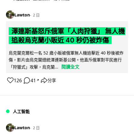
Lawton
2 日
澤連斯基怒斥俄軍「人肉狩獵」 無人機
追殺烏克蘭小販近 40 秒仍被炸傷
烏克蘭克爾松一名 52 歲小販被俄軍無人機追擊近 40 秒後被炸
傷，影片由烏克蘭總統澤連斯基公開。他直斥俄軍對平民進行
閱讀全文
「狩獵式」攻擊，烏克蘭...
126
41
分享
↗
人工智能
Lawton
2 日