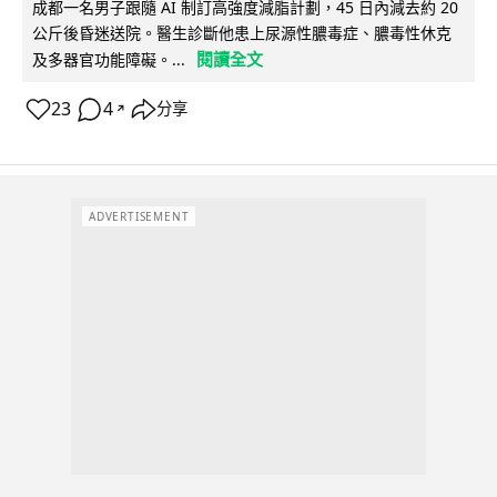
成都一名男子跟隨 AI 制訂高強度減脂計劃，45 日內減去約 20
公斤後昏迷送院。醫生診斷他患上尿源性膿毒症、膿毒性休克
閱讀全文
及多器官功能障礙。...
23
4
分享
↗
ADVERTISEMENT