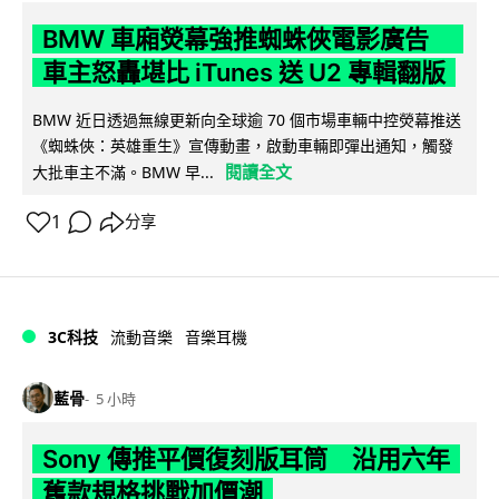
BMW 車廂熒幕強推蜘蛛俠電影廣告
車主怒轟堪比 iTunes 送 U2 專輯翻版
BMW 近日透過無線更新向全球逾 70 個市場車輛中控熒幕推送
《蜘蛛俠：英雄重生》宣傳動畫，啟動車輛即彈出通知，觸發
閱讀全文
大批車主不滿。BMW 早...
1
分享
3C科技
流動音樂
音樂耳機
藍骨
5 小時
Sony 傳推平價復刻版耳筒 沿用六年
舊款規格挑戰加價潮