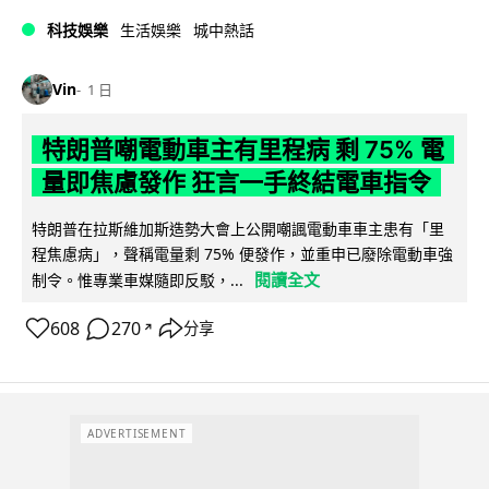
科技娛樂
生活娛樂
城中熱話
Vin
1 日
特朗普嘲電動車主有里程病 剩 75% 電
量即焦慮發作 狂言一手終結電車指令
特朗普在拉斯維加斯造勢大會上公開嘲諷電動車車主患有「里
程焦慮病」，聲稱電量剩 75% 便發作，並重申已廢除電動車強
閱讀全文
制令。惟專業車媒隨即反駁，...
608
270
分享
↗
ADVERTISEMENT