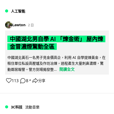
人工智能
Lawton
2 日
中國湖北男自學 AI 「煉金術」 屋內煉
金冒濃煙驚動全區
中國湖北黃石一名男子見金價高企，利用 AI 自學提煉黃金，在
租住單位私設高壓爐及作坊冶煉，過程產生大量刺鼻濃煙，驚
閱讀全文
動鄰居報警。警方到場揭發整...
113
8
分享
↗
3C科技
流動音樂