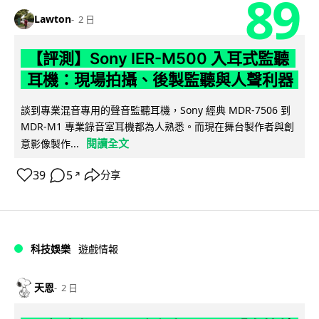
89
Lawton
2 日
【評測】Sony IER-M500 入耳式監聽
耳機：現場拍攝、後製監聽與人聲利器
談到專業混音專用的聲音監聽耳機，Sony 經典 MDR-7506 到
MDR-M1 專業錄音室耳機都為人熟悉。而現在舞台製作者與創
閱讀全文
意影像製作...
39
5
分享
↗
科技娛樂
遊戲情報
天恩
2 日