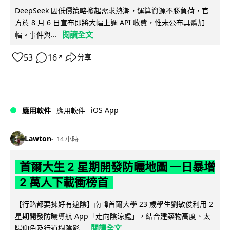
DeepSeek 因低價策略掀起需求熱潮，運算資源不勝負荷，官
方於 8 月 6 日宣布即將大幅上調 API 收費，惟未公布具體加
閱讀全文
幅。事件與...
53
16
分享
↗
iOS App
應用軟件
應用軟件
Lawton
14 小時
首爾大生 2 星期開發防曬地圖 一日暴增
2 萬人下載衝榜首
【行路都要揀好有遮陰】南韓首爾大學 23 歲學生劉敏俊利用 2
星期開發防曬導航 App「走向陰涼處」，結合建築物高度、太
閱讀全文
陽仰角及行道樹陰影...