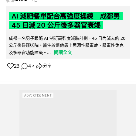
AI 減肥餐單配合高強度操練 成都男
45 日減 20 公斤後多器官衰竭
成都一名男子跟隨 AI 制訂高強度減脂計劃，45 日內減去約 20
公斤後昏迷送院。醫生診斷他患上尿源性膿毒症、膿毒性休克
閱讀全文
及多器官功能障礙。...
23
4
分享
↗
ADVERTISEMENT