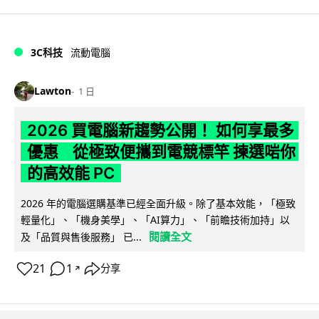
3C科技
流動電腦
Lawton
1 日
2026 買電腦新趨勢公開！ 如何享最多
優惠 從極致便攜到電競標竿 揀選啱你
的高效能 PC
2026 年的電腦選購基準已經全面升級。除了基本效能，「極致
輕量化」、「機身美學」、「AI算力」、「前瞻技術加持」以
閱讀全文
及「品質與售後服務」 已...
21
1
分享
↗