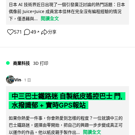
日本 AI 技術界近日出現了一個引發廣泛討論的熱門話題：日本
偶像前 Juice=Juice 成員宮本佳林在完全沒有編程經驗的情況
閱讀全文
下，僅憑藉與...
571
49
分享
↗
商業科技
3D 打印
Vin
1 日
中三巴士鐵路迷 自製紙皮遙控巴士 門,
水撥識郁 + 實時GPS報站
如果你熱愛一件事，你會熱愛到怎樣的程度？一位就讀中三的
巴士鐵路迷，選擇由零開始，把自己的興趣一步步變成真正可
閱讀全文
以運作的作品。他以紙皮親手製作出...