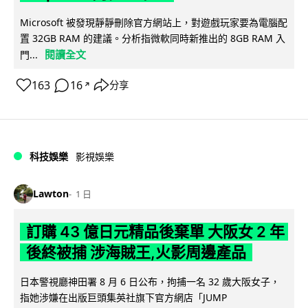
Microsoft 被發現靜靜刪除官方網站上，對遊戲玩家要為電腦配
置 32GB RAM 的建議。分析指微軟同時新推出的 8GB RAM 入
閱讀全文
門...
163
16
分享
↗
科技娛樂
影視娛樂
Lawton
1 日
訂購 43 億日元精品後棄單 大阪女 2 年
後終被捕 涉海賊王,火影周邊產品
日本警視廳神田署 8 月 6 日公布，拘捕一名 32 歲大阪女子，
指她涉嫌在出版巨頭集英社旗下官方網店「JUMP