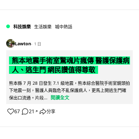
科技娛樂
生活娛樂
城中熱話
Lawton
1 日
熊本地震手術室驚魂片瘋傳 醫護保護病
人、逃生門 網民讚值得尊敬
熊本縣 7 月 28 日發生 7.1 級地震，熊本綜合醫院手術室鏡頭拍
下地震一刻，醫護人員臨危不亂保護病人，更馬上開逃生門確
閱讀全文
保出口流通。片段...
67
21
分享
↗