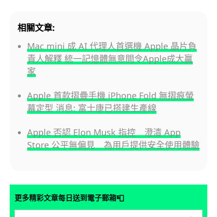
相關文章:
Mac mini 成 AI 代理人首選機 Apple 晶片負
責人解釋 統一記憶體無意間令Apple成大贏
家
Apple 首款摺疊手機 iPhone Fold 無摺痕螢
幕定型 消息: 富士康已搭建生產線
Apple 否認 Elon Musk 指控 澄清 App
Store 公平無偏見 為用戶提供安全使用體驗
📮
更多精彩文章每日送到電子郵箱