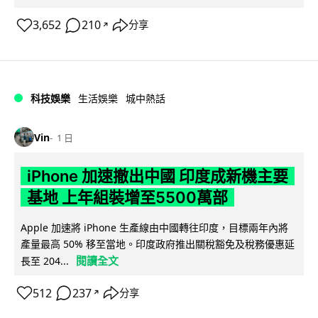
3,652
210
分享
↗
科技娛樂
生活娛樂
城中熱話
Vin
1 日
iPhone 加速撤出中國 印度成新機主要
基地 上年組裝增至5500萬部
Apple 加速將 iPhone 生產線由中國轉往印度，目標兩年內將
產量最高 50% 移至當地。印度政府推出關稅豁免及稅務優惠延
閱讀全文
長至 204...
512
237
分享
↗