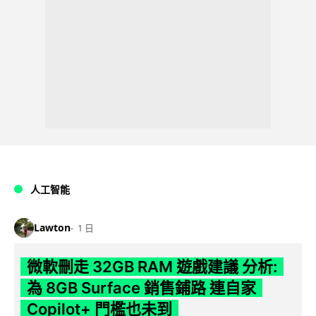
人工智能
Lawton
1 日
微軟刪走 32GB RAM 遊戲建議 分析:
為 8GB Surface 銷售鋪路 連自家
Copilot+ 門檻也未到