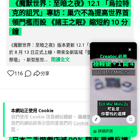
《魔獸世界：至暗之夜》12.1 「烏拉特
克的詛咒」專訪：巢穴不為提高世界首
領門檻而設 《諸王之眠》縮短約 10 分
鐘
《魔獸世界：至暗之夜》版本更新 12.1「烏拉特克的詛咒」將
×
於 8 月 13 日正式上線，帶來全新區域「盤蛇島」、地城「毒牙
閱讀全文
祭壇」、新型態世...
116
分享
科技娛樂
遊戲情報
本網站正使用 Cookie
我們使用 Cookie 改善網站體驗。 繼續使用
🎵
⛶
Lawton
我們的網站即表示您同意我們的
Cookie 政
2 日
策
。
📖 詳細評測
→
日本二手遊戲店減 90% 門市 業績反增