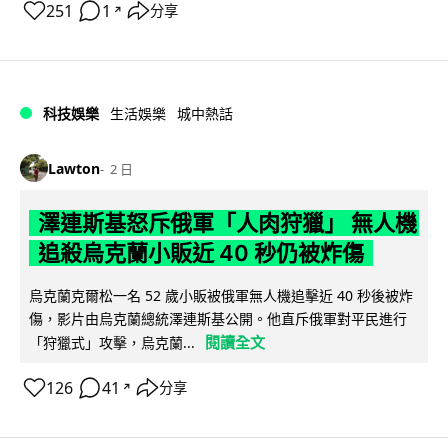
251
1
分享
↗
科技娛樂
生活娛樂
城中熱話
Lawton
2 日
澤連斯基怒斥俄軍「人肉狩獵」 無人機
追殺烏克蘭小販近 40 秒仍被炸傷
烏克蘭克爾松一名 52 歲小販被俄軍無人機追擊近 40 秒後被炸
傷，影片由烏克蘭總統澤連斯基公開。他直斥俄軍對平民進行
閱讀全文
「狩獵式」攻擊，烏克蘭...
126
41
分享
↗