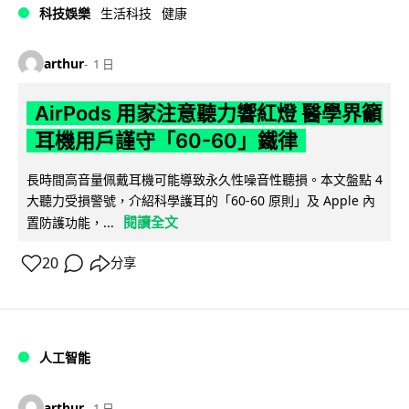
科技娛樂
生活科技
健康
arthur
1 日
AirPods 用家注意聽力響紅燈 醫學界籲
耳機用戶謹守「60-60」鐵律
長時間高音量佩戴耳機可能導致永久性噪音性聽損。本文盤點 4
大聽力受損警號，介紹科學護耳的「60-60 原則」及 Apple 內
閱讀全文
置防護功能，...
20
分享
人工智能
arthur
1 日