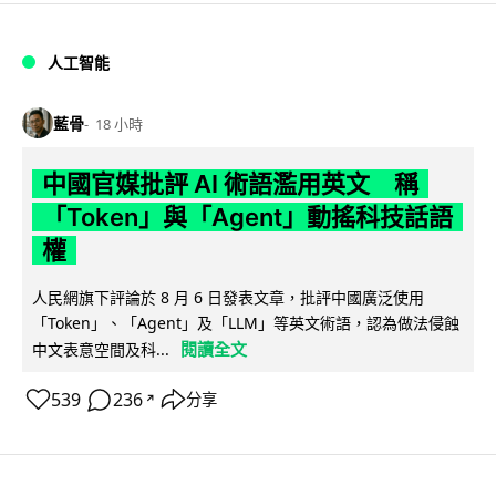
人工智能
藍骨
18 小時
中國官媒批評 AI 術語濫用英文 稱
「Token」與「Agent」動搖科技話語
權
人民網旗下評論於 8 月 6 日發表文章，批評中國廣泛使用
「Token」、「Agent」及「LLM」等英文術語，認為做法侵蝕
閱讀全文
中文表意空間及科...
539
236
分享
↗