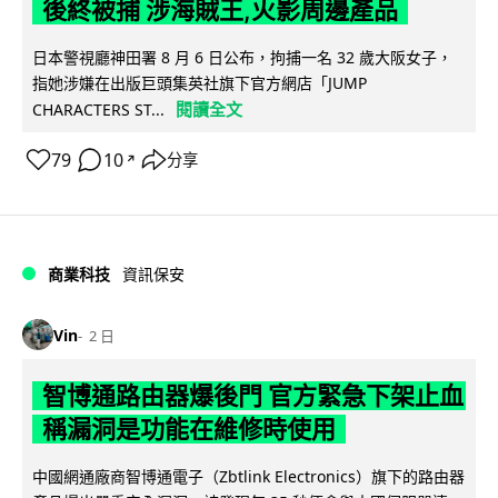
後終被捕 涉海賊王,火影周邊產品
日本警視廳神田署 8 月 6 日公布，拘捕一名 32 歲大阪女子，
指她涉嫌在出版巨頭集英社旗下官方網店「JUMP
閱讀全文
CHARACTERS ST...
79
10
分享
↗
商業科技
資訊保安
Vin
2 日
智博通路由器爆後門 官方緊急下架止血
稱漏洞是功能在維修時使用
中國網通廠商智博通電子（Zbtlink Electronics）旗下的路由器