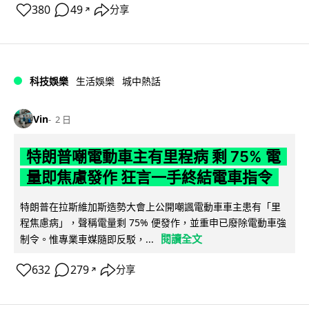
380
49
分享
↗
科技娛樂
生活娛樂
城中熱話
Vin
2 日
特朗普嘲電動車主有里程病 剩 75% 電
量即焦慮發作 狂言一手終結電車指令
特朗普在拉斯維加斯造勢大會上公開嘲諷電動車車主患有「里
程焦慮病」，聲稱電量剩 75% 便發作，並重申已廢除電動車強
閱讀全文
制令。惟專業車媒隨即反駁，...
632
279
分享
↗