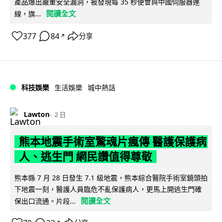
產品爆出嚴重安全漏洞，被發現每 35 秒便會與中國伺服器連
閱讀全文
線，旗...
377
84
分享
↗
科技娛樂
生活娛樂
城中熱話
Lawton
2 日
熊本地震手術室驚魂片瘋傳 醫護保護病
人、逃生門 網民讚值得尊敬
熊本縣 7 月 28 日發生 7.1 級地震，熊本綜合醫院手術室鏡頭拍
下地震一刻，醫護人員臨危不亂保護病人，更馬上開逃生門確
閱讀全文
保出口流通。片段...