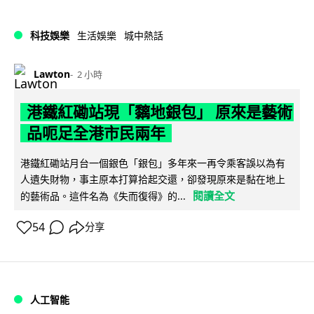
科技娛樂
生活娛樂
城中熱話
Lawton
2 小時
港鐵紅磡站現「黐地銀包」 原來是藝術
品呃足全港市民兩年
港鐵紅磡站月台一個銀色「銀包」多年來一再令乘客誤以為有
人遺失財物，事主原本打算拾起交還，卻發現原來是黏在地上
閱讀全文
的藝術品。這件名為《失而復得》的...
54
分享
人工智能