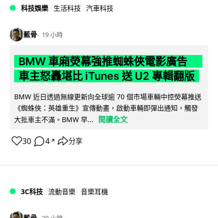
科技娛樂
生活科技
汽車科技
藍骨
19 小時
BMW 車廂熒幕強推蜘蛛俠電影廣告
車主怒轟堪比 iTunes 送 U2 專輯翻版
BMW 近日透過無線更新向全球逾 70 個市場車輛中控熒幕推送
《蜘蛛俠：英雄重生》宣傳動畫，啟動車輛即彈出通知，觸發
閱讀全文
大批車主不滿。BMW 早...
30
4
分享
↗
3C科技
流動音樂
音樂耳機
藍骨