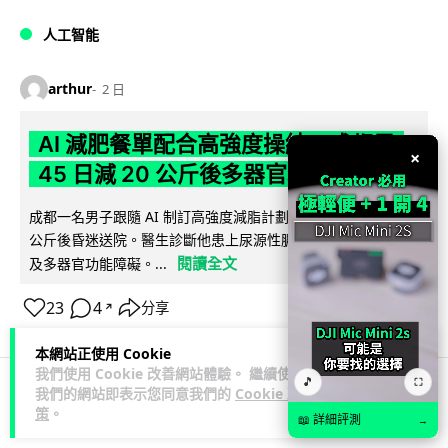
人工智能
arthur
2 日
AI 減肥餐單配合高強度操練 成都男
×
45 日減 20 公斤後多器官衰竭
成都一名男子跟隨 AI 制訂高強度減脂計劃，45 日內減去約 20
公斤後昏迷送院。醫生診斷他患上尿源性膿毒症、膿毒性休克
閱讀全文
及多器官功能障礙。...
23
4
分享
↗
本網站正使用 Cookie
我們使用 Cookie 改善網站體驗。 繼續使用
🎵
⛶
我們的網站即表示您同意我們的
Cookie 政
3C科技
家居無線
影音產品
策
。
📖 詳細評測
→