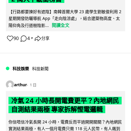
【行路都要揀好有遮陰】南韓首爾大學 23 歲學生劉敏俊利用 2
星期開發防曬導航 App「走向陰涼處」，結合建築物高度、太
閱讀全文
陽仰角及行道樹陰影...
90
4
分享
↗
科技娛樂
科技新聞
arthur
1 日
冷氣 24 小時長開電費更平？內地網民
自測結果兩極 專家拆解慳電邏輯
你信唔信冷氣長開 24 小時，電費反而平過開開關關？內地網民
實測結果兩極，有人一個月電費只需 118 元人民幣，有人飆到