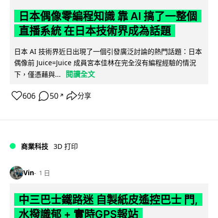
日本偶像零編程知識 靠 AI 搞了一整個
直播系統 在日本技術界成為話題
日本 AI 技術界近日出現了一個引發廣泛討論的熱門話題：日本
偶像前 Juice=Juice 成員宮本佳林在完全沒有編程經驗的情況
閱讀全文
下，僅憑藉與...
606
50
分享
↗
商業科技
3D 打印
Vin
1 日
中三巴士鐵路迷 自製紙皮遙控巴士 門,
水撥識郁 + 實時GPS報站