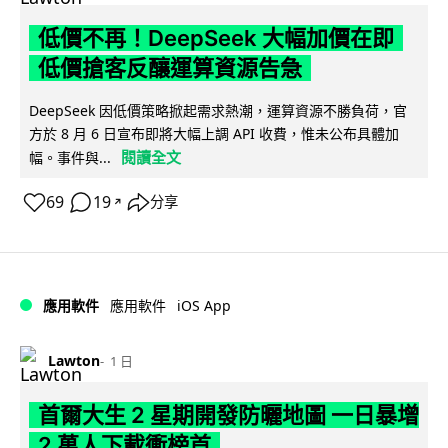
低價不再！DeepSeek 大幅加價在即
低價搶客反釀運算資源告急
DeepSeek 因低價策略掀起需求熱潮，運算資源不勝負荷，官
方於 8 月 6 日宣布即將大幅上調 API 收費，惟未公布具體加
閱讀全文
幅。事件與...
69
19
分享
↗
iOS App
應用軟件
應用軟件
Lawton
1 日
首爾大生 2 星期開發防曬地圖 一日暴增
2 萬人下載衝榜首