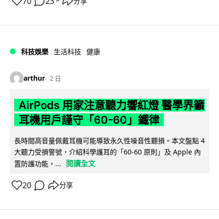
70
23
分享
↗
科技娛樂
生活科技
健康
arthur
2 日
AirPods 用家注意聽力響紅燈 醫學界籲
耳機用戶謹守「60-60」鐵律
長時間高音量佩戴耳機可能導致永久性噪音性聽損。本文盤點 4
大聽力受損警號，介紹科學護耳的「60-60 原則」及 Apple 內
閱讀全文
置防護功能，...
20
分享