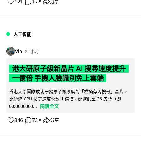
121
17
分享
↗
人工智能
Vin
22 小時
港大研原子級新晶片 AI 搜尋速度提升
一億倍 手機人臉識別免上雲端
香港大學團隊成功研發原子級厚度的「模擬存內搜尋」晶片，
比傳統 CPU 搜尋速度快約 1 億倍，延遲低至 36 皮秒（即
閱讀全文
0.00000000...
346
72
分享
↗