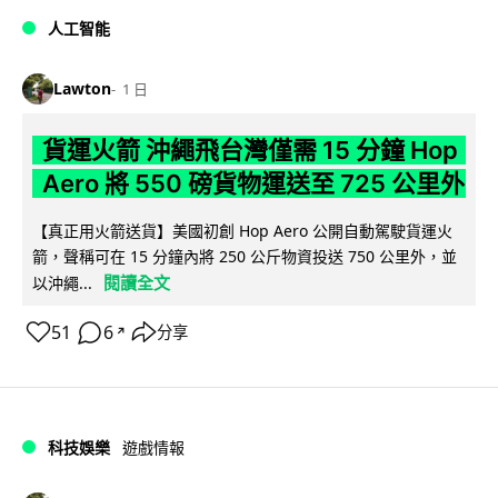
人工智能
Lawton
1 日
貨運火箭 沖繩飛台灣僅需 15 分鐘 Hop
Aero 將 550 磅貨物運送至 725 公里外
【真正用火箭送貨】美國初創 Hop Aero 公開自動駕駛貨運火
箭，聲稱可在 15 分鐘內將 250 公斤物資投送 750 公里外，並
閱讀全文
以沖繩...
51
6
分享
↗
科技娛樂
遊戲情報