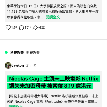
東華學院今日（5 日）大學聯招放榜之際，因人為疏忽向全數
11,139 名課程申請人錯誤發出取錄通知電郵，令大批考生一度
閱讀全文
以為獲得學位取錄，事...
145
17
分享
↗
科技娛樂
影視娛樂
Lawton
21 小時
Nicolas Cage 主演未上映電影 Netflix
遺失未加密母帶 被索償 8.19 億港元
【唔見未加密母帶咁大件事】Netflix 洛杉磯辦公室被竊，未上
映的 Nicolas Cage 電影《Fortitude》母帶亦告失蹤。電影...
閱讀全文