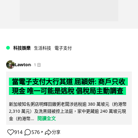
科技娛樂
生活科技
電子支付
Lawton
1 日
當電子支付大行其道 屈穎妍: 商戶只收
現金 唯一可能是逃稅 倡稅局主動調查
新加坡知名粥店明輝田雞粥老闆涉逃稅逾 380 萬坡元（約港幣
2,310 萬元）及洗黑錢被控上法庭，家中更藏逾 240 萬坡元現
閱讀全文
金（約港幣...
914
576
分享
↗