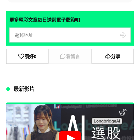
📮
更多精彩文章每日送到電子郵箱
讚好
0
看留言
分享
最新影片