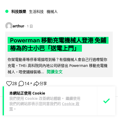
科技娛樂
生活科技
機械人
arthur
1 日
Powerman 移動充電機械人登港 免鋪
樁為的士小巴「送電上門」
你架電動車喺停車場搵唔到樁？有個機械人會自己行過嚟幫你
充電。THEi 高科院同內地公司研發出 Powerman 移動充電機
閱讀全文
械人，唔使鋪線裝樁...
28
14
分享
↗
本網站正使用 Cookie
我們使用 Cookie 改善網站體驗。 繼續使用
我們的網站即表示您同意我們的
Cookie 政
策
。
商業科技
資訊保安