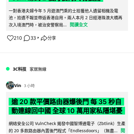
一對香港夫婦今年 5 月遊澳門乘的士拾獲他人遺留相機及電
池，拾遺不報並帶返香港自用。兩人本月 2 日經港珠澳大橋再
閱讀全文
次入境澳門時，被治安警察局...
210
33
分享
↗
3C科技
家居無線
Vin
3 小時
逾 20 款平價路由器爆後門 每 35 秒自
動連線回中國 全球 10 萬用家私隱堪憂
網絡安全公司 VulnCheck 揭發中國智博通電子（Zbtlink）生產
閱
的 20 多款路由器內置後門程式「Endlessdoors」（無盡...