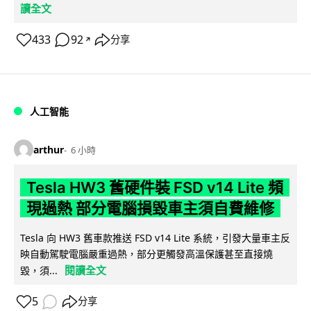
讀全文
433
92
分享
↗
人工智能
arthur
6 小時
Tesla HW3 舊硬件裝 FSD v14 Lite 頻
現過熱 部分電腦損毀車主須自費維修
Tesla 向 HW3 舊車款推送 FSD v14 Lite 系統，引發大量車主反
映自動駕駛電腦嚴重過熱，部分更觸發高溫保護甚至直接燒
閱讀全文
毀，須...
5
分享