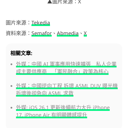
▲圖片來源：X
圖片來源：
Tekedia
資料來源：
Semafor
、
Abmedia
、
X
相關文章:
外媒：中國 AI 軍事應用快速擴張 私人企業
成主要供應商 「軍民融合」政策為核心
外媒：中國逆向工程 拆壞 ASML DUV 曝光機
拆壞後卻急向 ASML 求救
外媒: iOS 26.1 更新後續航力大升 iPhone
17, iPhone Air 有明顯體感提升