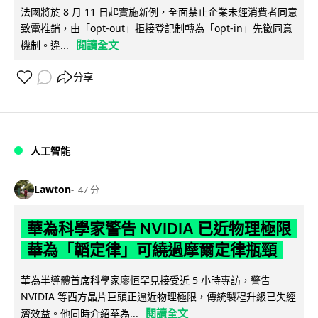
法國將於 8 月 11 日起實施新例，全面禁止企業未經消費者同意
致電推銷，由「opt-out」拒接登記制轉為「opt-in」先徵同意
閱讀全文
機制。違...
分享
人工智能
Lawton
47 分
華為科學家警告 NVIDIA 已近物理極限
華為「韜定律」可繞過摩爾定律瓶頸
華為半導體首席科學家廖恒罕見接受近 5 小時專訪，警告
NVIDIA 等西方晶片巨頭正逼近物理極限，傳統製程升級已失經
閱讀全文
濟效益。他同時介紹華為...