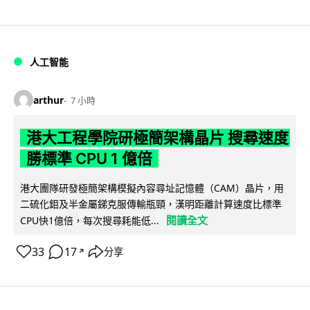
人工智能
arthur
7 小時
港大工程學院研極簡架構晶片 搜尋速度
勝標準 CPU 1 億倍
港大團隊研發極簡架構模擬內容尋址記憶體（CAM）晶片，用
二硫化鉬及半金屬銻克服傳輸瓶頸，漢明距離計算速度比標準
閱讀全文
CPU快1億倍，每次搜尋耗能低...
33
17
分享
↗