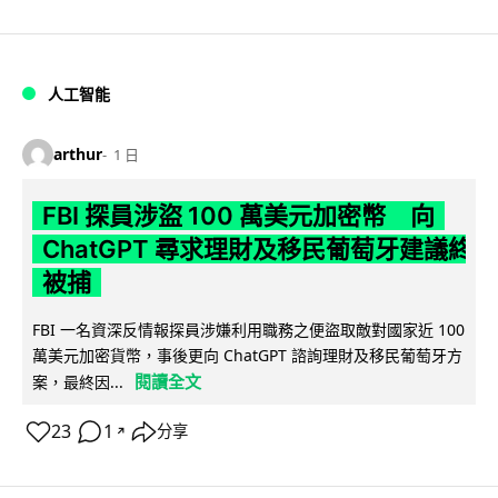
人工智能
arthur
1 日
FBI 探員涉盜 100 萬美元加密幣 向
ChatGPT 尋求理財及移民葡萄牙建議終
被捕
FBI 一名資深反情報探員涉嫌利用職務之便盜取敵對國家近 100
萬美元加密貨幣，事後更向 ChatGPT 諮詢理財及移民葡萄牙方
閱讀全文
案，最終因...
23
1
分享
↗