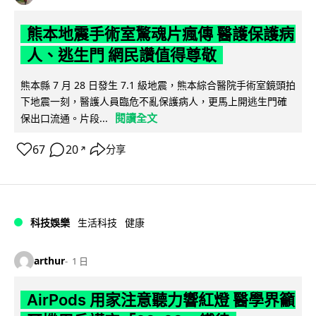
熊本地震手術室驚魂片瘋傳 醫護保護病
人、逃生門 網民讚值得尊敬
熊本縣 7 月 28 日發生 7.1 級地震，熊本綜合醫院手術室鏡頭拍
下地震一刻，醫護人員臨危不亂保護病人，更馬上開逃生門確
閱讀全文
保出口流通。片段...
67
20
分享
↗
科技娛樂
生活科技
健康
arthur
1 日
AirPods 用家注意聽力響紅燈 醫學界籲