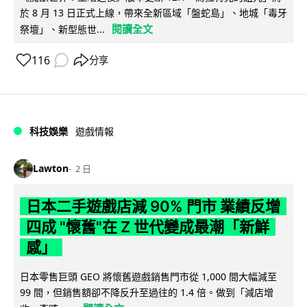
於 8 月 13 日正式上線，帶來全新區域「盤蛇島」、地城「毒牙
閱讀全文
祭壇」、新型態世...
116
分享
科技娛樂
遊戲情報
Lawton
2 日
日本二手遊戲店減 90% 門市 業績反增
四成 "懷舊"在 Z 世代變成最潮「新鮮
感」
日本零售巨頭 GEO 將懷舊遊戲銷售門市從 1,000 間大幅減至
99 間，但銷售額卻不降反升至過往的 1.4 倍。做到「減店增