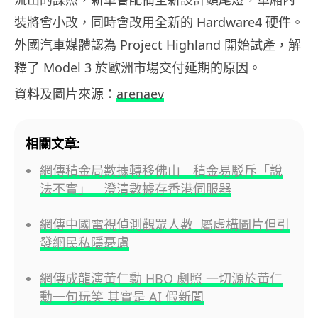
裝將會小改，同時會改用全新的 Hardware4 硬件。
外國汽車媒體認為 Project Highland 開始試產，解
釋了 Model 3 於歐洲市場交付延期的原因。
資料及圖片來源：
arenaev
相關文章:
網傳積金局數據轉移佛山 積金易駁斥「說
法不實」 澄清數據存香港伺服器
網傳中國電視偵測觀眾人數 屬虛構圖片但引
發網民私隱憂慮
網傳成龍演黃仁勳 HBO 劇照 一切源於黃仁
勳一句玩笑 其實是 AI 假新聞