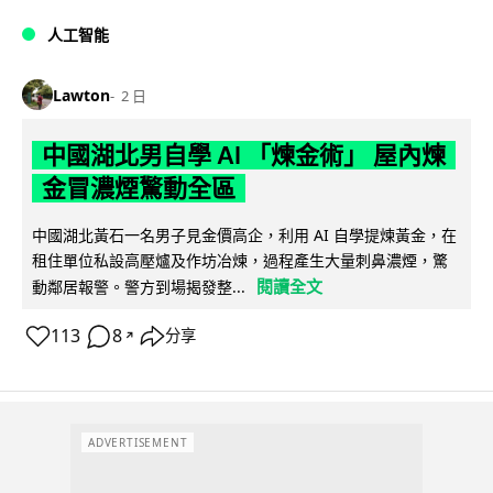
人工智能
Lawton
2 日
中國湖北男自學 AI 「煉金術」 屋內煉
金冒濃煙驚動全區
中國湖北黃石一名男子見金價高企，利用 AI 自學提煉黃金，在
租住單位私設高壓爐及作坊冶煉，過程產生大量刺鼻濃煙，驚
閱讀全文
動鄰居報警。警方到場揭發整...
113
8
分享
↗
ADVERTISEMENT