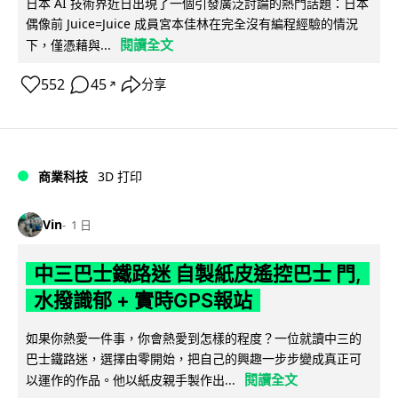
日本 AI 技術界近日出現了一個引發廣泛討論的熱門話題：日本
偶像前 Juice=Juice 成員宮本佳林在完全沒有編程經驗的情況
閱讀全文
下，僅憑藉與...
552
45
分享
↗
商業科技
3D 打印
Vin
1 日
中三巴士鐵路迷 自製紙皮遙控巴士 門,
水撥識郁 + 實時GPS報站
如果你熱愛一件事，你會熱愛到怎樣的程度？一位就讀中三的
巴士鐵路迷，選擇由零開始，把自己的興趣一步步變成真正可
閱讀全文
以運作的作品。他以紙皮親手製作出...