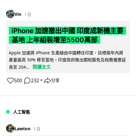
Vin
1 日
iPhone 加速撤出中國 印度成新機主要
基地 上年組裝增至5500萬部
Apple 加速將 iPhone 生產線由中國轉往印度，目標兩年內將
產量最高 50% 移至當地。印度政府推出關稅豁免及稅務優惠延
閱讀全文
長至 204...
500
232
分享
↗
人工智能
Lawton
1 日