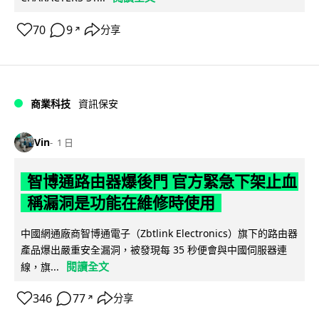
70
9
分享
↗
商業科技
資訊保安
Vin
1 日
智博通路由器爆後門 官方緊急下架止血
稱漏洞是功能在維修時使用
中國網通廠商智博通電子（Zbtlink Electronics）旗下的路由器
產品爆出嚴重安全漏洞，被發現每 35 秒便會與中國伺服器連
閱讀全文
線，旗...
346
77
分享
↗