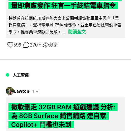
量即焦慮發作 狂言一手終結電車指令
特朗普在拉斯維加斯造勢大會上公開嘲諷電動車車主患有「里
程焦慮病」，聲稱電量剩 75% 便發作，並重申已廢除電動車強
閱讀全文
制令。惟專業車媒隨即反駁，...
599
270
分享
↗
人工智能
Lawton
1 日
微軟刪走 32GB RAM 遊戲建議 分析:
為 8GB Surface 銷售鋪路 連自家
Copilot+ 門檻也未到