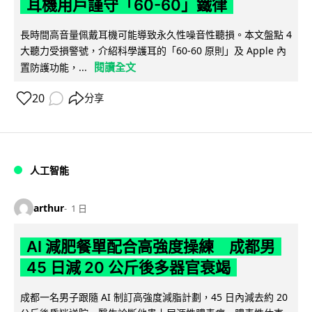
耳機用戶謹守「60-60」鐵律
長時間高音量佩戴耳機可能導致永久性噪音性聽損。本文盤點 4
大聽力受損警號，介紹科學護耳的「60-60 原則」及 Apple 內
閱讀全文
置防護功能，...
20
分享
人工智能
arthur
1 日
AI 減肥餐單配合高強度操練 成都男
45 日減 20 公斤後多器官衰竭
成都一名男子跟隨 AI 制訂高強度減脂計劃，45 日內減去約 20