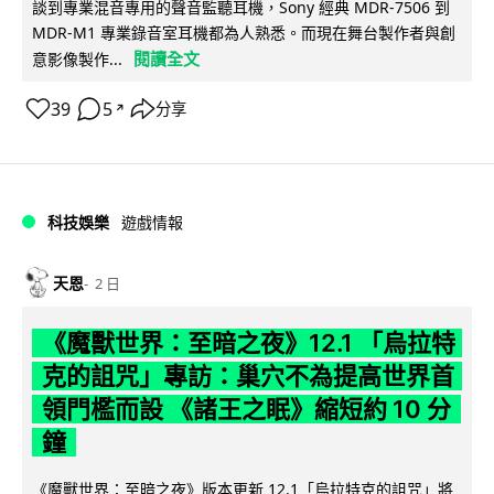
談到專業混音專用的聲音監聽耳機，Sony 經典 MDR-7506 到
MDR-M1 專業錄音室耳機都為人熟悉。而現在舞台製作者與創
閱讀全文
意影像製作...
39
5
分享
↗
科技娛樂
遊戲情報
天恩
2 日
《魔獸世界：至暗之夜》12.1 「烏拉特
克的詛咒」專訪：巢穴不為提高世界首
領門檻而設 《諸王之眠》縮短約 10 分
鐘
《魔獸世界：至暗之夜》版本更新 12.1「烏拉特克的詛咒」將