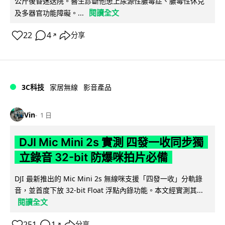
公斤後昏迷送院。醫生診斷他患上尿源性膿毒症、膿毒性休克
閱讀全文
及多器官功能障礙。...
22
4
分享
↗
3C科技
家居無線
影音產品
Vin
1 日
DJI Mic Mini 2s 實測 四發一收同步獨
立錄音 32-bit 防爆咪拍片必備
DJI 最新推出的 Mic Mini 2s 無線咪支援「四發一收」分軌錄
音，並首度下放 32-bit Float 浮點內錄功能。本文經實測其...
閱讀全文
251
1
分享
↗