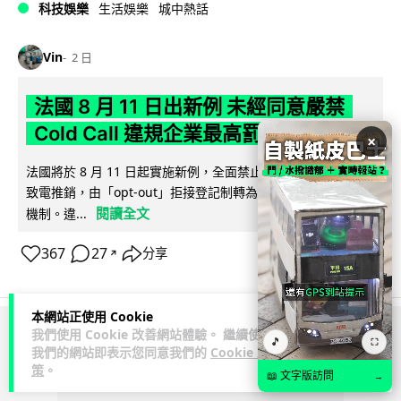
科技娛樂
生活娛樂
城中熱話
Vin
2 日
法國 8 月 11 日出新例 未經同意嚴禁
Cold Call 違規企業最高罰 345 萬
×
法國將於 8 月 11 日起實施新例，全面禁止企業未經消費者同意
致電推銷，由「opt-out」拒接登記制轉為「opt-in」先徵同意
閱讀全文
機制。違...
367
27
分享
↗
本網站正使用 Cookie
我們使用 Cookie 改善網站體驗。 繼續使用
ADVERTISEMENT
🎵
⛶
我們的網站即表示您同意我們的
Cookie 政
策
。
📖 文字版訪問
→