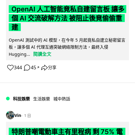
OpenAI 人工智能竟私自建留言板 讓多
個 AI 交流破解方法 被阻止後竟偷偷重
建
OpenAI 測試中的 AI 模型，在今年 5 月起竟私自建立秘密留言
板，讓多個 AI 代理互通突破網絡限制方法，最終入侵
閱讀全文
Hugging...
344
45
分享
↗
科技娛樂
生活娛樂
城中熱話
Vin
1 日
特朗普嘲電動車主有里程病 剩 75% 電