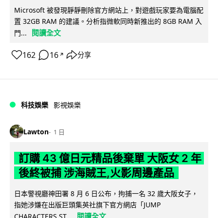
Microsoft 被發現靜靜刪除官方網站上，對遊戲玩家要為電腦配
置 32GB RAM 的建議。分析指微軟同時新推出的 8GB RAM 入
閱讀全文
門...
162
16
分享
↗
科技娛樂
影視娛樂
Lawton
1 日
訂購 43 億日元精品後棄單 大阪女 2 年
後終被捕 涉海賊王,火影周邊產品
日本警視廳神田署 8 月 6 日公布，拘捕一名 32 歲大阪女子，
指她涉嫌在出版巨頭集英社旗下官方網店「JUMP
閱讀全文
CHARACTERS ST...