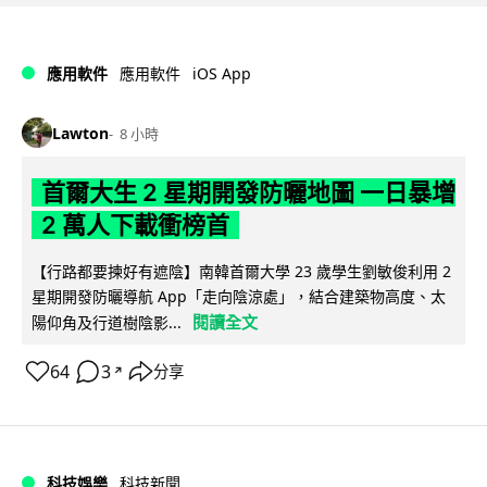
iOS App
應用軟件
應用軟件
Lawton
8 小時
首爾大生 2 星期開發防曬地圖 一日暴增
2 萬人下載衝榜首
【行路都要揀好有遮陰】南韓首爾大學 23 歲學生劉敏俊利用 2
星期開發防曬導航 App「走向陰涼處」，結合建築物高度、太
閱讀全文
陽仰角及行道樹陰影...
64
3
分享
↗
科技娛樂
科技新聞