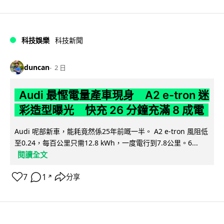
科技娛樂
科技新聞
duncan
2 日
Audi 最慳電量產車現身 A2 e-tron 迷
彩造型曝光 快充 26 分鐘充滿 8 成電
Audi 呢部新車，能耗竟然係25年前嘅一半。 A2 e-tron 風阻低
至0.24，每百公里只需12.8 kWh，一度電行到7.8公里。6...
閱讀全文
7
1
分享
↗