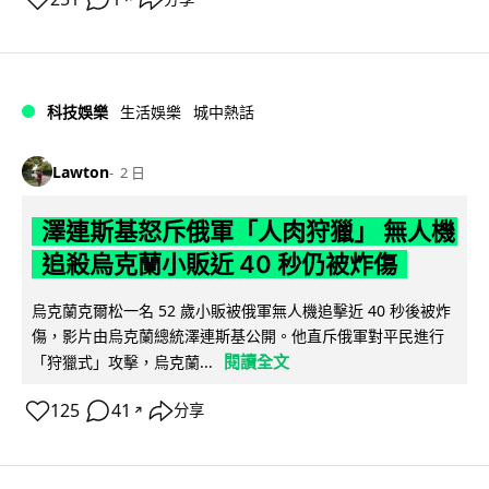
科技娛樂
生活娛樂
城中熱話
Lawton
2 日
澤連斯基怒斥俄軍「人肉狩獵」 無人機
追殺烏克蘭小販近 40 秒仍被炸傷
烏克蘭克爾松一名 52 歲小販被俄軍無人機追擊近 40 秒後被炸
傷，影片由烏克蘭總統澤連斯基公開。他直斥俄軍對平民進行
閱讀全文
「狩獵式」攻擊，烏克蘭...
125
41
分享
↗