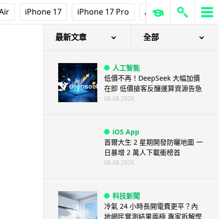
Air
iPhone 17
iPhone 17 Pro
AirPods Pro 3
Ap
最新文章
全部
人工智能
低價不再！DeepSeek 大幅加價
在即 低價搶客反釀運算資源告急
08.08.2026
iOS App
首爾大生 2 星期開發防曬地圖 一
日暴增 2 萬人下載衝榜首
08.08.2026
科技新聞
冷氣 24 小時長開電費更平？內
地網民實測結果兩極 專家拆解慳