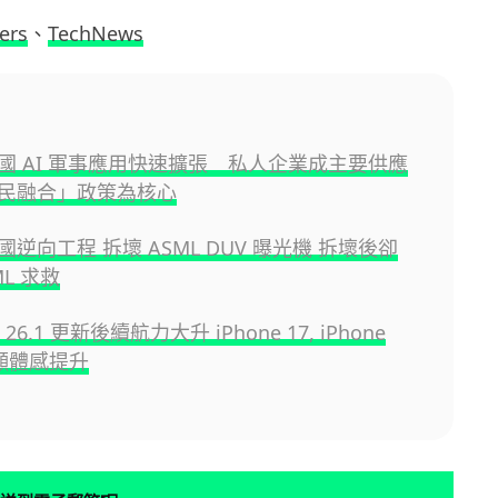
ers
、
TechNews
國 AI 軍事應用快速擴張 私人企業成主要供應
民融合」政策為核心
逆向工程 拆壞 ASML DUV 曝光機 拆壞後卻
ML 求救
S 26.1 更新後續航力大升 iPhone 17, iPhone
明顯體感提升