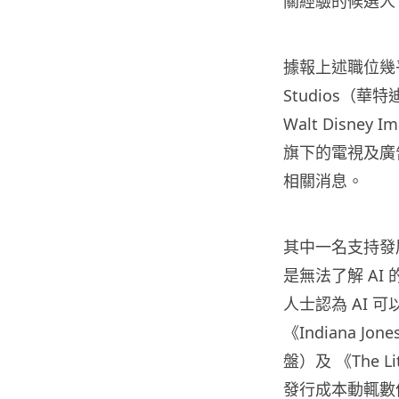
關經驗的候選人
據報上述職位幾乎
Studios（
Walt Disne
旗下的電視及廣
相關消息。
其中一名支持發
是無法了解 AI
人士認為 AI
《Indiana Jon
盤）及 《The 
發行成本動輒數