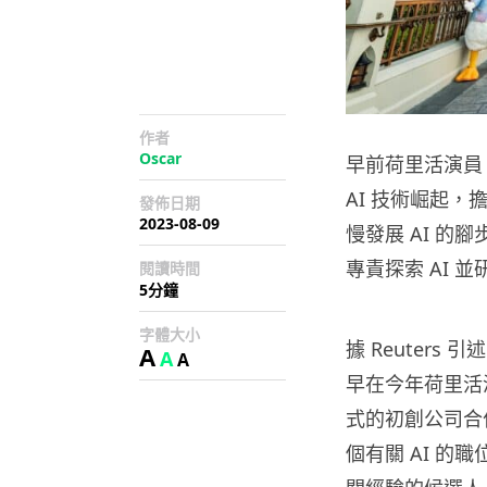
作者
Oscar
早前荷里活演員
AI 技術崛起，
發佈日期
2023-08-09
慢發展 AI 的
專責探索 AI 
閱讀時間
5分鐘
字體大小
據 Reuters
A
A
A
早在今年荷里活
式的初創公司合作
個有關 AI 的