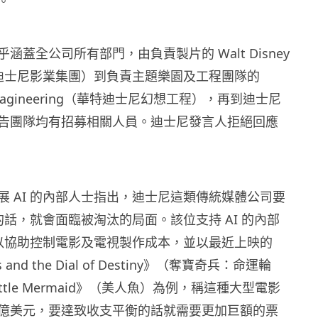
。
涵蓋全公司所有部門，由負責製片的 Walt Disney
華特迪士尼影業集團）到負責主題樂園及工程團隊的
y Imagineering（華特迪士尼幻想工程），再到迪士尼
告團隊均有招募相關人員。迪士尼發言人拒絕回應
展 AI 的內部人士指出，迪士尼這類傳統媒體公司要
 的話，就會面臨被淘汰的局面。該位支持 AI 的內部
 可以協助控制電影及電視製作成本，並以最近上映的
es and the Dial of Destiny》（奪寶奇兵：命運輪
Little Mermaid》（美人魚）為例，稱這種大型電影
億美元，要達致收支平衡的話就需要更加巨額的票