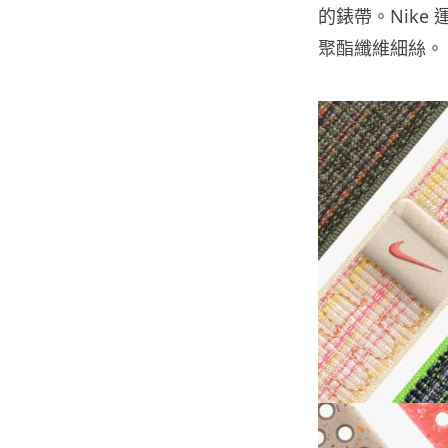
的錶帶。Nik
聚酯纖維細絲。