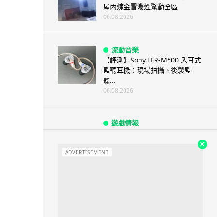
屋內煉金冒濃煙驚動全區
06.08.2026
流動音樂
【評測】Sony IER-M500 入耳式
監聽耳機：現場拍攝、後製監
聽...
06.08.2026
遊戲情報
《魔獸世界：至暗之夜》12.1
「烏拉特克的詛咒」專訪：巢穴
不為提高世...
ADVERTISEMENT
06.08.2026
遊戲情報
日本二手遊戲店減 90% 門市 業
績反增四成 “懷...