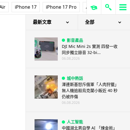
Air
iPhone 17
iPhone 17 Pro
AirPods Pro 3
Ap
最新文章
全部
影音產品
DJI Mic Mini 2s 實測 四發一收
同步獨立錄音 32-bi...
06.08.2026
城中熱話
澤連斯基怒斥俄軍「人肉狩獵」
無人機追殺烏克蘭小販近 40 秒
仍被炸傷
06.08.2026
人工智能
中國湖北男自學 AI 「煉金術」