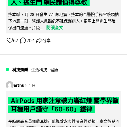
人、逃生門 網民讚值得尊敬
熊本縣 7 月 28 日發生 7.1 級地震，熊本綜合醫院手術室鏡頭拍
下地震一刻，醫護人員臨危不亂保護病人，更馬上開逃生門確
閱讀全文
保出口流通。片段...
67
20
分享
↗
科技娛樂
生活科技
健康
arthur
1 日
AirPods 用家注意聽力響紅燈 醫學界籲
耳機用戶謹守「60-60」鐵律
長時間高音量佩戴耳機可能導致永久性噪音性聽損。本文盤點 4