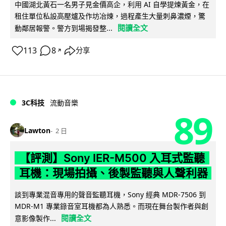
中國湖北黃石一名男子見金價高企，利用 AI 自學提煉黃金，在
租住單位私設高壓爐及作坊冶煉，過程產生大量刺鼻濃煙，驚
閱讀全文
動鄰居報警。警方到場揭發整...
113
8
分享
↗
3C科技
流動音樂
89
Lawton
2 日
【評測】Sony IER-M500 入耳式監聽
耳機：現場拍攝、後製監聽與人聲利器
談到專業混音專用的聲音監聽耳機，Sony 經典 MDR-7506 到
MDR-M1 專業錄音室耳機都為人熟悉。而現在舞台製作者與創
閱讀全文
意影像製作...