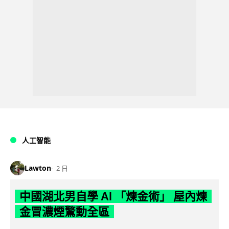
人工智能
Lawton
2 日
中國湖北男自學 AI 「煉金術」 屋內煉
金冒濃煙驚動全區