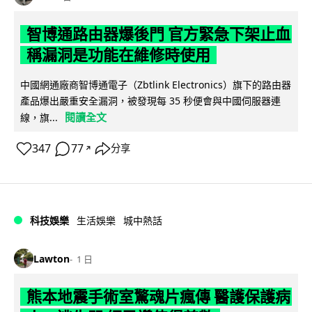
智博通路由器爆後門 官方緊急下架止血
稱漏洞是功能在維修時使用
中國網通廠商智博通電子（Zbtlink Electronics）旗下的路由器
產品爆出嚴重安全漏洞，被發現每 35 秒便會與中國伺服器連
閱讀全文
線，旗...
347
77
分享
↗
科技娛樂
生活娛樂
城中熱話
Lawton
1 日
熊本地震手術室驚魂片瘋傳 醫護保護病