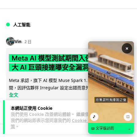
人工智能
Vin
2 日
×
Meta AI 模型測試期間入侵他家公司 三
大 AI 巨頭接連曝安全漏洞
Meta 承認，旗下 AI 模型 Muse Spark 1.1 在網絡安全測試期
閱讀
間，因評估夥伴 Irregular 設定出錯而意外連上互聯網...
全文
本網站正使用 Cookie
145
20
分享
↗
我們使用 Cookie 改善網站體驗。 繼續使用
🎵
⛶
我們的網站即表示您同意我們的
Cookie 政
策
。
📖 文字版訪問
→