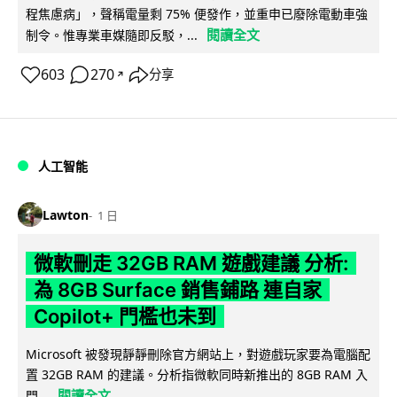
程焦慮病」，聲稱電量剩 75% 便發作，並重申已廢除電動車強
閱讀全文
制令。惟專業車媒隨即反駁，...
603
270
分享
↗
人工智能
Lawton
1 日
微軟刪走 32GB RAM 遊戲建議 分析:
為 8GB Surface 銷售鋪路 連自家
Copilot+ 門檻也未到
Microsoft 被發現靜靜刪除官方網站上，對遊戲玩家要為電腦配
置 32GB RAM 的建議。分析指微軟同時新推出的 8GB RAM 入
閱讀全文
門...