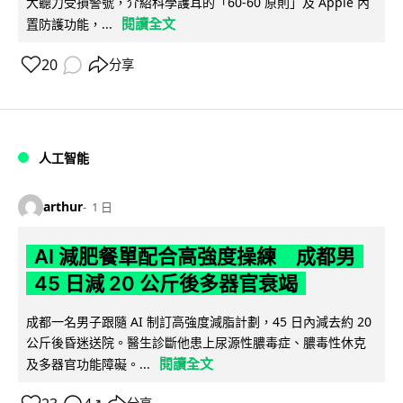
大聽力受損警號，介紹科學護耳的「60-60 原則」及 Apple 內
閱讀全文
置防護功能，...
20
分享
人工智能
arthur
1 日
AI 減肥餐單配合高強度操練 成都男
45 日減 20 公斤後多器官衰竭
成都一名男子跟隨 AI 制訂高強度減脂計劃，45 日內減去約 20
公斤後昏迷送院。醫生診斷他患上尿源性膿毒症、膿毒性休克
閱讀全文
及多器官功能障礙。...