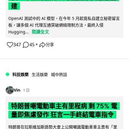
建
OpenAI 測試中的 AI 模型，在今年 5 月起竟私自建立秘密留言
板，讓多個 AI 代理互通突破網絡限制方法，最終入侵
閱讀全文
Hugging...
347
45
分享
↗
科技娛樂
生活娛樂
城中熱話
Vin
1 日
特朗普嘲電動車主有里程病 剩 75% 電
量即焦慮發作 狂言一手終結電車指令
特朗普在拉斯維加斯造勢大會上公開嘲諷電動車車主患有「里