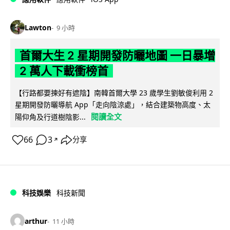
Lawton
9 小時
首爾大生 2 星期開發防曬地圖 一日暴增
2 萬人下載衝榜首
【行路都要揀好有遮陰】南韓首爾大學 23 歲學生劉敏俊利用 2
星期開發防曬導航 App「走向陰涼處」，結合建築物高度、太
閱讀全文
陽仰角及行道樹陰影...
66
3
分享
↗
科技娛樂
科技新聞
arthur
11 小時