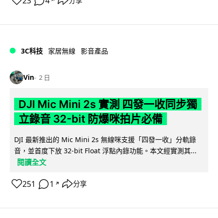
23
4
分享
↗
3C科技
家居無線
影音產品
Vin
2 日
DJI Mic Mini 2s 實測 四發一收同步獨
立錄音 32-bit 防爆咪拍片必備
DJI 最新推出的 Mic Mini 2s 無線咪支援「四發一收」分軌錄
音，並首度下放 32-bit Float 浮點內錄功能。本文經實測其...
閱讀全文
251
1
分享
↗