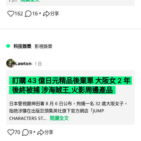
162
16
分享
↗
科技娛樂
影視娛樂
Lawton
1 日
訂購 43 億日元精品後棄單 大阪女 2 年
後終被捕 涉海賊王,火影周邊產品
日本警視廳神田署 8 月 6 日公布，拘捕一名 32 歲大阪女子，
指她涉嫌在出版巨頭集英社旗下官方網店「JUMP
閱讀全文
CHARACTERS ST...
70
9
分享
↗