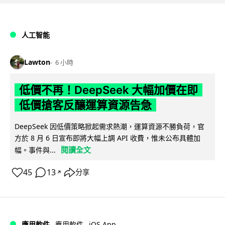
人工智能
Lawton
6 小時
低價不再！DeepSeek 大幅加價在即
低價搶客反釀運算資源告急
DeepSeek 因低價策略掀起需求熱潮，運算資源不勝負荷，官
方於 8 月 6 日宣布即將大幅上調 API 收費，惟未公布具體加
閱讀全文
幅。事件與...
45
13
分享
↗
iOS App
應用軟件
應用軟件