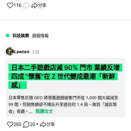
116
分享
科技娛樂
遊戲情報
Lawton
2 日
日本二手遊戲店減 90% 門市 業績反增
四成 "懷舊"在 Z 世代變成最潮「新鮮
感」
日本零售巨頭 GEO 將懷舊遊戲銷售門市從 1,000 間大幅減至
99 間，但銷售額卻不降反升至過往的 1.4 倍。做到「減店增
閱讀全文
收」奇蹟，...
260
20
分享
↗