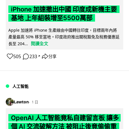
iPhone 加速撤出中國 印度成新機主要
基地 上年組裝增至5500萬部
Apple 加速將 iPhone 生產線由中國轉往印度，目標兩年內將
產量最高 50% 移至當地。印度政府推出關稅豁免及稅務優惠延
閱讀全文
長至 204...
505
233
分享
↗
人工智能
Lawton
1 日
OpenAI 人工智能竟私自建留言板 讓多
個 AI 交流破解方法 被阻止後竟偷偷重