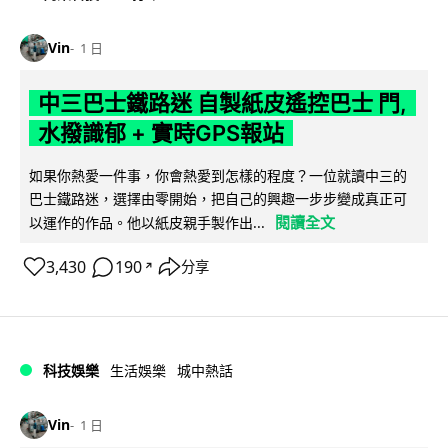
Vin
1 日
中三巴士鐵路迷 自製紙皮遙控巴士 門,
水撥識郁 + 實時GPS報站
如果你熱愛一件事，你會熱愛到怎樣的程度？一位就讀中三的
巴士鐵路迷，選擇由零開始，把自己的興趣一步步變成真正可
閱讀全文
以運作的作品。他以紙皮親手製作出...
3,430
190
分享
↗
科技娛樂
生活娛樂
城中熱話
Vin
1 日