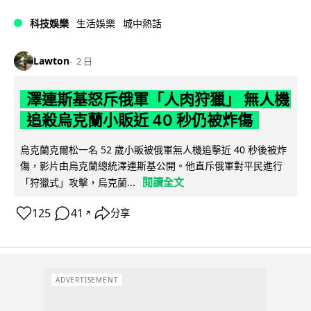
科技娛樂
生活娛樂
城中熱話
Lawton
2 日
澤連斯基怒斥俄軍「人肉狩獵」 無人機
追殺烏克蘭小販近 40 秒仍被炸傷
烏克蘭克爾松一名 52 歲小販被俄軍無人機追擊近 40 秒後被炸
傷，影片由烏克蘭總統澤連斯基公開。他直斥俄軍對平民進行
閱讀全文
「狩獵式」攻擊，烏克蘭...
125
41
分享
↗
ADVERTISEMENT