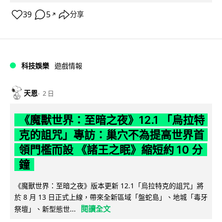
39
5
分享
↗
科技娛樂
遊戲情報
天恩
2 日
《魔獸世界：至暗之夜》12.1 「烏拉特
克的詛咒」專訪：巢穴不為提高世界首
領門檻而設 《諸王之眠》縮短約 10 分
鐘
《魔獸世界：至暗之夜》版本更新 12.1「烏拉特克的詛咒」將
於 8 月 13 日正式上線，帶來全新區域「盤蛇島」、地城「毒牙
閱讀全文
祭壇」、新型態世...