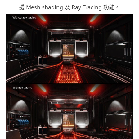
援 Mesh shading 及 Ray Tracing 功能。