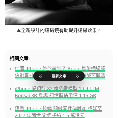
▲全新設計的遠攝鏡有助提升遠攝效果。
相關文章:
中國 iPhone 終於等到了 Apple 智能通過網
信辦審批 iPhone 15 Pro 或以上型號可體驗
最新文章
iPhone 暢順行 82 億參數模型 1 bit LLM
Bonsai 8B 登場 記憶體佔用僅 1.15 GB
摺疊 iPhone 鉸鏈,關鍵零件傳難產 或延至
2027 年面世 定價或逾 1.5 萬港元