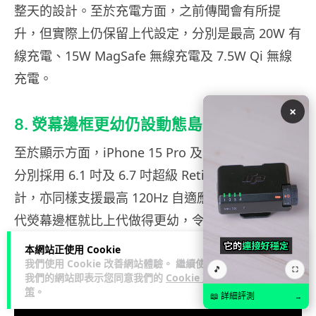
整天的設計。至於充電方面，之前傳聞會有所提
升，但實際上仍保留上代設定，分別是最高 20W 有
線充電、15W MagSafe 無線充電及 7.5W Qi 無線
充電。
×
8. 熒幕邊框更幼仍設動態島
至於顯示方面，iPhone 15 Pro 及 15 Pro Max 依然
分別採用 6.1 吋及 6.7 吋超級 Retina XDR 熒幕設
計，亦同樣支援最高 120Hz 自適應更新率。不過今
代熒幕邊框就比上代做得更幼，令視覺效果更加廣
闊。而上代加入的動態島功能，在今代依然被保
本網站正使用 Cookie
我們使用 Cookie 改善網站體驗。 繼續使用
留，亦未有新增功能，在此筆者就不作太多介紹
🎵
⛶
我們的網站即表示您同意我們的
Cookie 政
了。
策
。
📖 詳細評測
→