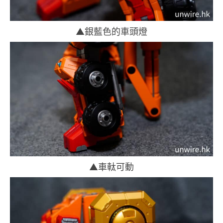
▲銀藍色的車頭燈
▲車軚可動