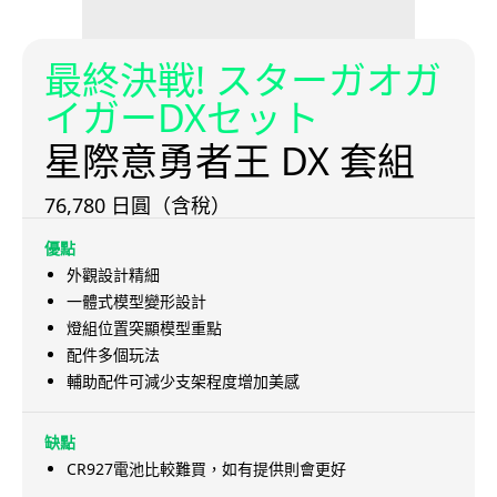
最終決戦! スターガオガ
イガーDXセット
星際意勇者王 DX 套組
76,780 日圓（含稅）
優點
外觀設計精細
一體式模型變形設計
燈組位置突顯模型重點
配件多個玩法
輔助配件可減少支架程度增加美感
缺點
CR927電池比較難買，如有提供則會更好