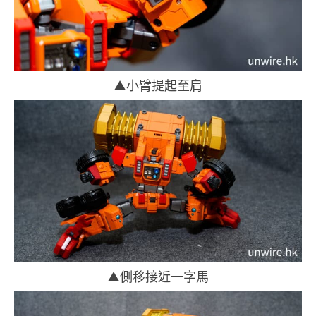
▲小臂提起至肩
▲側移接近一字馬