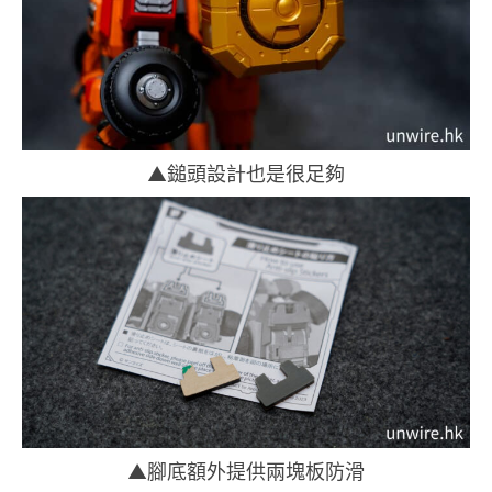
▲鎚頭設計也是很足夠
▲腳底額外提供兩塊板防滑