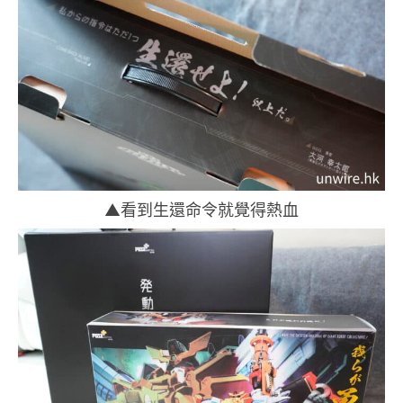
▲看到生還命令就覺得熱血