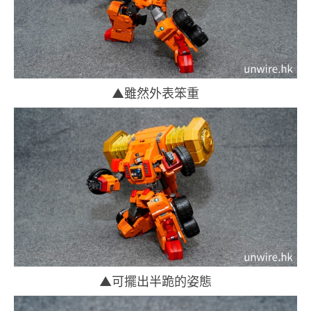
▲雖然外表笨重
▲可擺出半跪的姿態