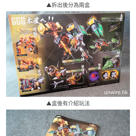
▲拆出後分為兩盒
▲盒後有介紹玩法