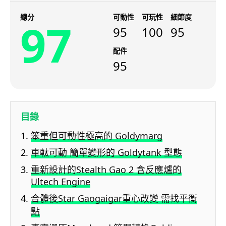
總分
可動性
可玩性
細節度
97
95
100
95
配件
95
目錄
笨重但可動性極高的 Goldymarg
車軚可動 簡單變形的 Goldytank 型態
重新設計的Stealth Gao 2 含反應爐的
Ultech Engine
合體後Star Gaogaigar重心改變 需找平衡
點