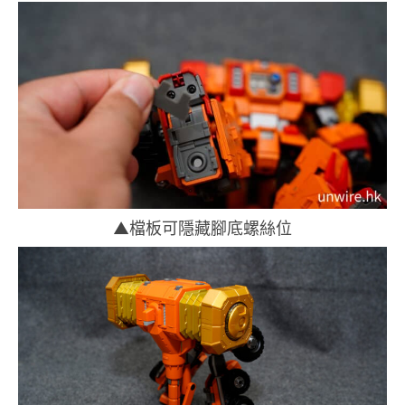
▲檔板可隱藏腳底螺絲位