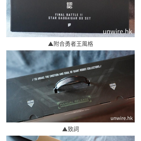
▲附合勇者王風格
▲致詞