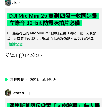
Vin
1 日
DJI Mic Mini 2s 實測 四發一收同步獨
立錄音 32-bit 防爆咪拍片必備
DJI 最新推出的 Mic Mini 2s 無線咪支援「四發一收」分軌錄
音，並首度下放 32-bit Float 浮點內錄功能。本文經實測其...
閱讀全文
251
1
分享
↗
科技娛樂
生活娛樂
城中熱話
Lawton
1 日
澤連斯基怒斥俄軍「人肉狩獵」 無人機