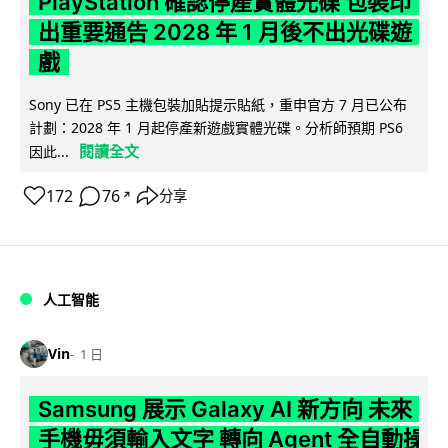
PlayStation 確認停產實體光碟 包裝印
出重要通告 2028 年 1 月後不出光碟遊
戲
Sony 已在 PS5 主機包裝加貼提示貼紙，重申官方 7 月已公布
計劃：2028 年 1 月起停產新遊戲實體光碟。分析師預期 PS6
閱讀全文
因此...
172
76
分享
↗
人工智能
Vin
1 日
Samsung 展示 Galaxy AI 新方向 未來
手機毋須輸入文字 轉向 Agent 全自動操