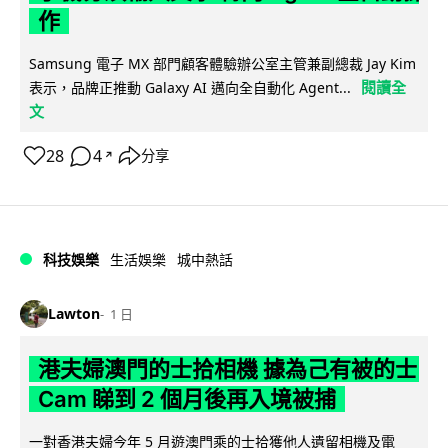
作
Samsung 電子 MX 部門顧客體驗辦公室主管兼副總裁 Jay Kim
閱讀全
表示，品牌正推動 Galaxy AI 邁向全自動化 Agent...
文
28
4
分享
↗
科技娛樂
生活娛樂
城中熱話
Lawton
1 日
港夫婦澳門的士拾相機 據為己有被的士
Cam 睇到 2 個月後再入境被捕
一對香港夫婦今年 5 月遊澳門乘的士拾獲他人遺留相機及電