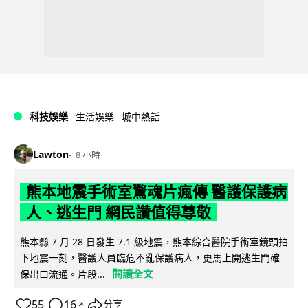
科技娛樂
生活娛樂
城中熱話
Lawton
8 小時
熊本地震手術室驚魂片瘋傳 醫護保護病
人、逃生門 網民讚值得尊敬
熊本縣 7 月 28 日發生 7.1 級地震，熊本綜合醫院手術室鏡頭拍
下地震一刻，醫護人員臨危不亂保護病人，更馬上開逃生門確
閱讀全文
保出口流通。片段...
55
16
分享
↗