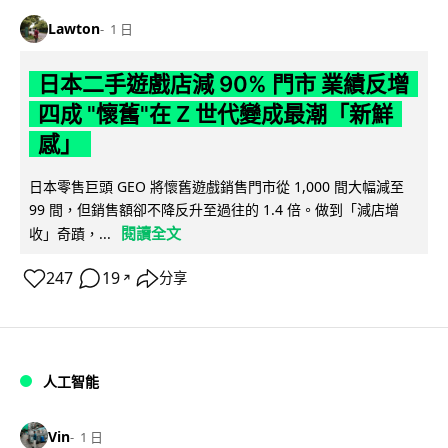
Lawton
1 日
日本二手遊戲店減 90% 門市 業績反增
四成 "懷舊"在 Z 世代變成最潮「新鮮
感」
日本零售巨頭 GEO 將懷舊遊戲銷售門市從 1,000 間大幅減至
99 間，但銷售額卻不降反升至過往的 1.4 倍。做到「減店增
閱讀全文
收」奇蹟，...
247
19
分享
↗
人工智能
Vin
1 日