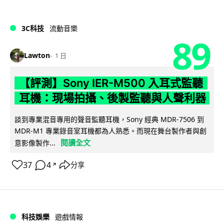
3C科技
流動音樂
89
Lawton
1 日
【評測】Sony IER-M500 入耳式監聽
耳機：現場拍攝、後製監聽與人聲利器
談到專業混音專用的聲音監聽耳機，Sony 經典 MDR-7506 到
MDR-M1 專業錄音室耳機都為人熟悉。而現在舞台製作者與創
閱讀全文
意影像製作...
37
4
分享
↗
科技娛樂
遊戲情報