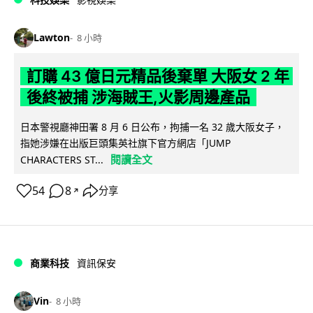
Lawton
8 小時
訂購 43 億日元精品後棄單 大阪女 2 年
後終被捕 涉海賊王,火影周邊產品
日本警視廳神田署 8 月 6 日公布，拘捕一名 32 歲大阪女子，
指她涉嫌在出版巨頭集英社旗下官方網店「JUMP
閱讀全文
CHARACTERS ST...
54
8
分享
↗
商業科技
資訊保安
Vin
8 小時