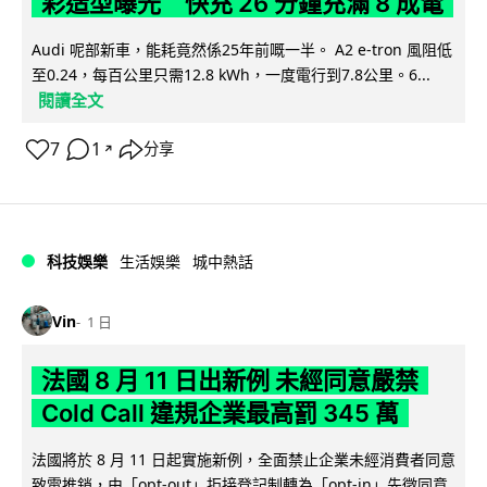
彩造型曝光 快充 26 分鐘充滿 8 成電
Audi 呢部新車，能耗竟然係25年前嘅一半。 A2 e-tron 風阻低
至0.24，每百公里只需12.8 kWh，一度電行到7.8公里。6...
閱讀全文
7
1
分享
↗
科技娛樂
生活娛樂
城中熱話
Vin
1 日
法國 8 月 11 日出新例 未經同意嚴禁
Cold Call 違規企業最高罰 345 萬
法國將於 8 月 11 日起實施新例，全面禁止企業未經消費者同意
致電推銷，由「opt-out」拒接登記制轉為「opt-in」先徵同意