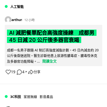
人工智能
arthur
12 小時
AI 減肥餐單配合高強度操練 成都男
45 日減 20 公斤後多器官衰竭
成都一名男子跟隨 AI 制訂高強度減脂計劃，45 日內減去約 20
公斤後昏迷送院。醫生診斷他患上尿源性膿毒症、膿毒性休克
閱讀全文
及多器官功能障礙。...
19
4
分享
↗
3C科技
家居無線
影音產品