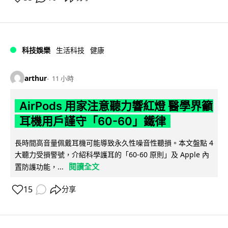
科技娛樂
生活科技
健康
arthur
11 小時
AirPods 用家注意聽力響紅燈 醫學界籲
耳機用戶謹守「60-60」鐵律
長時間高音量佩戴耳機可能導致永久性噪音性聽損。本文盤點 4
大聽力受損警號，介紹科學護耳的「60-60 原則」及 Apple 內
閱讀全文
置防護功能，...
15
分享