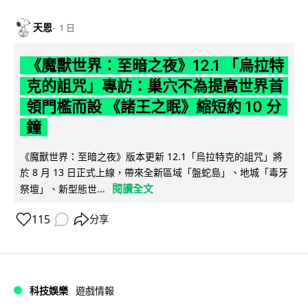
天恩
1 日
《魔獸世界：至暗之夜》12.1 「烏拉特
克的詛咒」專訪：巢穴不為提高世界首
領門檻而設 《諸王之眠》縮短約 10 分
鐘
《魔獸世界：至暗之夜》版本更新 12.1「烏拉特克的詛咒」將
於 8 月 13 日正式上線，帶來全新區域「盤蛇島」、地城「毒牙
閱讀全文
祭壇」、新型態世...
115
分享
科技娛樂
遊戲情報