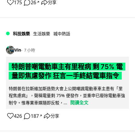
175
26
分享
↗
科技娛樂
生活娛樂
城中熱話
Vin
7 小時
特朗普嘲電動車主有里程病 剩 75% 電
量即焦慮發作 狂言一手終結電車指令
特朗普在拉斯維加斯造勢大會上公開嘲諷電動車車主患有「里
程焦慮病」，聲稱電量剩 75% 便發作，並重申已廢除電動車強
閱讀全文
制令。惟專業車媒隨即反駁，...
426
187
分享
↗