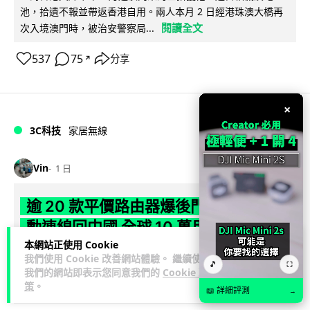
池，拾遺不報並帶返香港自用。兩人本月 2 日經港珠澳大橋再
閱讀全文
次入境澳門時，被治安警察局...
537
75
分享
↗
×
3C科技
家居無線
Vin
1 日
逾 20 款平價路由器爆後門 每 35 秒自
動連線回中國 全球 10 萬用家私隱堪憂
本網站正使用 Cookie
網絡安全公司 VulnCheck 揭發中國智博通電子（Zbtlink）生產
我們使用 Cookie 改善網站體驗。 繼續使用
🎵
⛶
閱
我們的網站即表示您同意我們的
Cookie 政
的 20 多款路由器內置後門程式「Endlessdoors」（無盡...
策
。
讀全文
📖 詳細評測
→