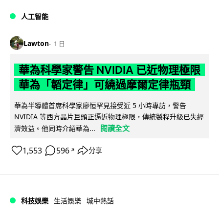
人工智能
Lawton
1 日
華為科學家警告 NVIDIA 已近物理極限
華為「韜定律」可繞過摩爾定律瓶頸
華為半導體首席科學家廖恒罕見接受近 5 小時專訪，警告
NVIDIA 等西方晶片巨頭正逼近物理極限，傳統製程升級已失經
閱讀全文
濟效益。他同時介紹華為...
1,553
596
分享
↗
科技娛樂
生活娛樂
城中熱話