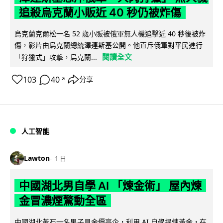
追殺烏克蘭小販近 40 秒仍被炸傷
烏克蘭克爾松一名 52 歲小販被俄軍無人機追擊近 40 秒後被炸
傷，影片由烏克蘭總統澤連斯基公開。他直斥俄軍對平民進行
閱讀全文
「狩獵式」攻擊，烏克蘭...
103
40
分享
↗
人工智能
Lawton
1 日
中國湖北男自學 AI 「煉金術」 屋內煉
金冒濃煙驚動全區
中國湖北黃石一名男子見金價高企，利用 AI 自學提煉黃金，在