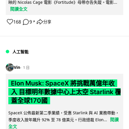
映的 Nicolas Cage 電影《Fortitude》母帶亦告失蹤。電影...
閱讀全文
168
9
分享
↗
人工智能
Vin
1 日
Elon Musk: SpaceX 將挑戰萬億年收
入 目標明年數據中心上太空 Starlink 覆
蓋全球170國
SpaceX 公佈最新第二季業績，受惠 Starlink 與 AI 業務帶動，
閱讀
季度收入按年飆升 92% 至 78 億美元。行政總裁 Elon...
全文