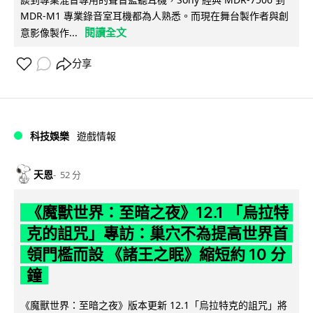
MDR-M1 專業錄音室耳機都為人熟悉。而現在舞台製作者與創
閱讀全文
意影像製作...
分享
科技娛樂
遊戲情報
天恩
52 分
《魔獸世界：至暗之夜》12.1 「烏拉特
克的詛咒」專訪：巢穴不為提高世界首
領門檻而設 《諸王之眠》縮短約 10 分
鐘
《魔獸世界：至暗之夜》版本更新 12.1「烏拉特克的詛咒」將