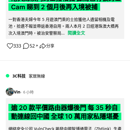
Cam 睇到 2 個月後再入境被捕
一對香港夫婦今年 5 月遊澳門乘的士拾獲他人遺留相機及電
池，拾遺不報並帶返香港自用。兩人本月 2 日經港珠澳大橋再
閱讀全文
次入境澳門時，被治安警察局...
333
52
分享
↗
3C科技
家居無線
Vin
6 小時
逾 20 款平價路由器爆後門 每 35 秒自
動連線回中國 全球 10 萬用家私隱堪憂
網絡安全公司 VulnCheck 揭發中國智博通電子（Zbtlink）生產