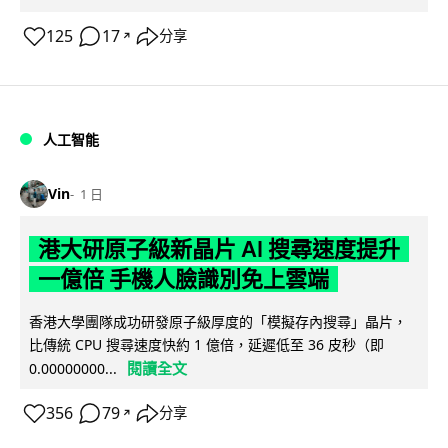
125
17
分享
↗
人工智能
Vin
1 日
港大研原子級新晶片 AI 搜尋速度提升
一億倍 手機人臉識別免上雲端
香港大學團隊成功研發原子級厚度的「模擬存內搜尋」晶片，
比傳統 CPU 搜尋速度快約 1 億倍，延遲低至 36 皮秒（即
閱讀全文
0.00000000...
356
79
分享
↗