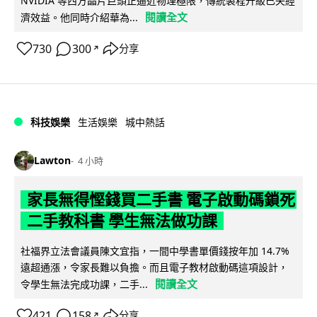
NVIDIA 等西方晶片巨頭正逼近物理極限，傳統製程升級已失經
閱讀全文
濟效益。他同時介紹華為...
730
300
分享
↗
科技娛樂
生活娛樂
城中熱話
Lawton
4 小時
家長無得慳錢買二手書 電子啟動碼鎖死
二手教科書 學生無法做功課
社福界立法會議員陳文宜指，一間中學書單價錢按年加 14.7%
遠超通漲，令家長難以負擔。而且電子教材啟動碼這項設計，
閱讀全文
令學生無法完成功課，二手...
421
158
分享
↗