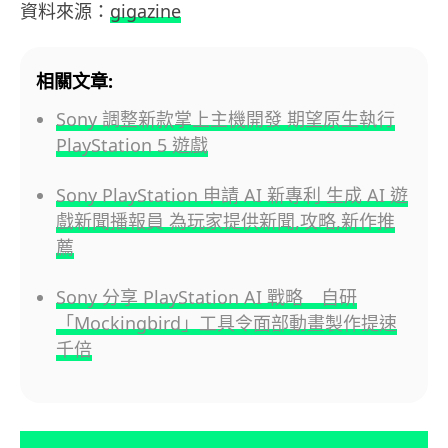
資料來源：
gigazine
相關文章:
Sony 調整新款掌上主機開發 期望原生執行
PlayStation 5 遊戲
Sony PlayStation 申請 AI 新專利 生成 AI 遊
戲新聞播報員 為玩家提供新聞,攻略,新作推
薦
Sony 分享 PlayStation AI 戰略 自研
「Mockingbird」工具令面部動畫製作提速
千倍