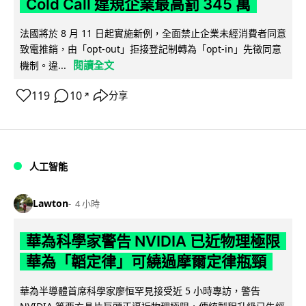
Cold Call 違規企業最高罰 345 萬
法國將於 8 月 11 日起實施新例，全面禁止企業未經消費者同意
致電推銷，由「opt-out」拒接登記制轉為「opt-in」先徵同意
閱讀全文
機制。違...
119
10
分享
↗
人工智能
Lawton
4 小時
華為科學家警告 NVIDIA 已近物理極限
華為「韜定律」可繞過摩爾定律瓶頸
華為半導體首席科學家廖恒罕見接受近 5 小時專訪，警告