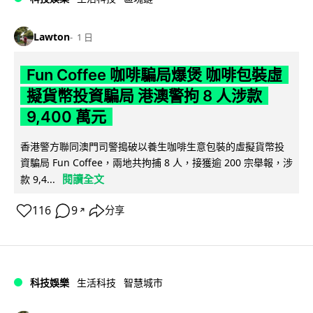
Lawton
1 日
Fun Coffee 咖啡騙局爆煲 咖啡包裝虛
擬貨幣投資騙局 港澳警拘 8 人涉款
9,400 萬元
香港警方聯同澳門司警搗破以養生咖啡生意包裝的虛擬貨幣投
資騙局 Fun Coffee，兩地共拘捕 8 人，接獲逾 200 宗舉報，涉
閱讀全文
款 9,4...
116
9
分享
↗
科技娛樂
生活科技
智慧城市