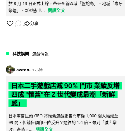
於 8 月 13 日正式上線，帶來全新區域「盤蛇島」、地城「毒牙
閱讀全文
祭壇」、新型態世...
分享
科技娛樂
遊戲情報
Lawton
1 小時
日本二手遊戲店減 90% 門市 業績反增
四成 "懷舊"在 Z 世代變成最潮「新鮮
感」
日本零售巨頭 GEO 將懷舊遊戲銷售門市從 1,000 間大幅減至
99 間，但銷售額卻不降反升至過往的 1.4 倍。做到「減店增
閱讀全文
收」奇蹟，...