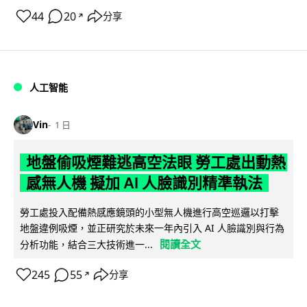
44
20
分享
↗
人工智能
Vin
1 日
地盤偷吸煙難逃高空法眼 勞工處出動熱
感無人機 擬加 AI 人臉識別精準執法
勞工處投入配備熱感應鏡頭的小型無人機進行高空巡邏以打擊
地盤違例吸煙，並正研究於未來一年內引入 AI 人臉識別與行為
閱讀全文
分析功能，結合三大技術進一...
245
55
分享
↗