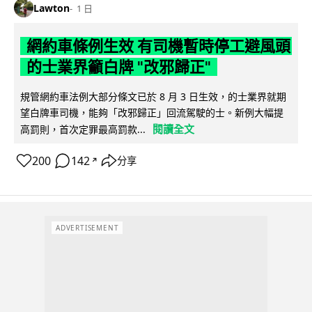
Lawton
1 日
網約車條例生效 有司機暫時停工避風頭
的士業界籲白牌 "改邪歸正"
規管網約車法例大部分條文已於 8 月 3 日生效，的士業界就期
望白牌車司機，能夠「改邪歸正」回流駕駛的士。新例大幅提
閱讀全文
高罰則，首次定罪最高罰款...
200
142
分享
↗
ADVERTISEMENT