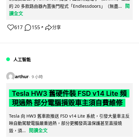
閱
的 20 多款路由器內置後門程式「Endlessdoors」（無盡...
讀全文
617
155
分享
↗
人工智能
arthur
9 小時
Tesla HW3 舊硬件裝 FSD v14 Lite 頻
現過熱 部分電腦損毀車主須自費維修
Tesla 向 HW3 舊車款推送 FSD v14 Lite 系統，引發大量車主反
映自動駕駛電腦嚴重過熱，部分更觸發高溫保護甚至直接燒
閱讀全文
毀，須...