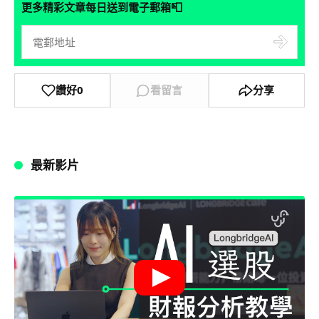
📮
更多精彩文章每日送到電子郵箱
讚好
0
看留言
分享
最新影片