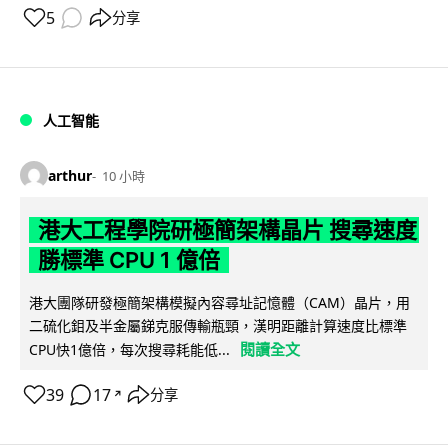
5
分享
人工智能
arthur
10 小時
港大工程學院研極簡架構晶片 搜尋速度
勝標準 CPU 1 億倍
港大團隊研發極簡架構模擬內容尋址記憶體（CAM）晶片，用
二硫化鉬及半金屬銻克服傳輸瓶頸，漢明距離計算速度比標準
閱讀全文
CPU快1億倍，每次搜尋耗能低...
39
17
分享
↗