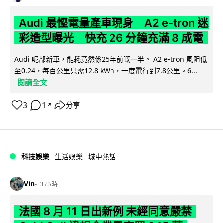
Audi 最慳電量產車現身 A2 e-tron 迷
彩造型曝光 快充 26 分鐘充滿 8 成電
Audi 呢部新車，能耗竟然係25年前嘅一半。 A2 e-tron 風阻低
至0.24，每百公里只需12.8 kWh，一度電行到7.8公里。6...
閱讀全文
3
1
分享
↗
科技娛樂
生活娛樂
城中熱話
Vin
3 小時
法國 8 月 11 日出新例 未經同意嚴禁