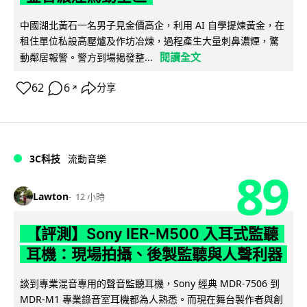
中國湖北黃石一名男子見金價高企，利用 AI 自學提煉黃金，在
租住單位私設高壓爐及作坊冶煉，過程產生大量刺鼻濃煙，驚
閱讀全文
動鄰居報警。警方到場揭發整...
62
6
分享
↗
3C科技
流動音樂
89
Lawton
12 小時
【評測】Sony IER-M500 入耳式監聽
耳機：現場拍攝、後製監聽與人聲利器
談到專業混音專用的聲音監聽耳機，Sony 經典 MDR-7506 到
MDR-M1 專業錄音室耳機都為人熟悉。而現在舞台製作者與創