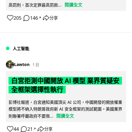
閱讀全文
高罰則，首次定罪最高罰款...
205
146
分享
↗
人工智能
Lawton
1 日
白宮拒測中國開放 AI 模型 業界質疑安
全框架選擇性執行
彭博社報道，白宮通知美國頂尖 AI 公司，中國開發的開放權重
模型將不納入特朗普政府新 AI 安全框架的測試範圍。美國業界
閱讀全文
則聯署呼籲政府不要限...
44
21
分享
↗