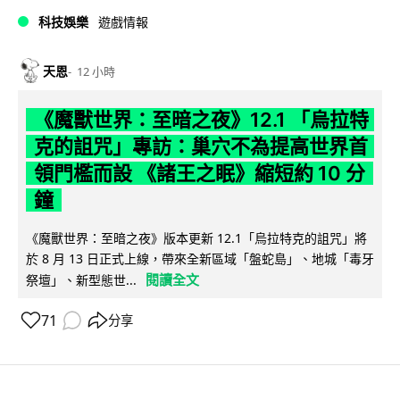
科技娛樂
遊戲情報
天恩
12 小時
《魔獸世界：至暗之夜》12.1 「烏拉特
克的詛咒」專訪：巢穴不為提高世界首
領門檻而設 《諸王之眠》縮短約 10 分
鐘
《魔獸世界：至暗之夜》版本更新 12.1「烏拉特克的詛咒」將
於 8 月 13 日正式上線，帶來全新區域「盤蛇島」、地城「毒牙
閱讀全文
祭壇」、新型態世...
71
分享