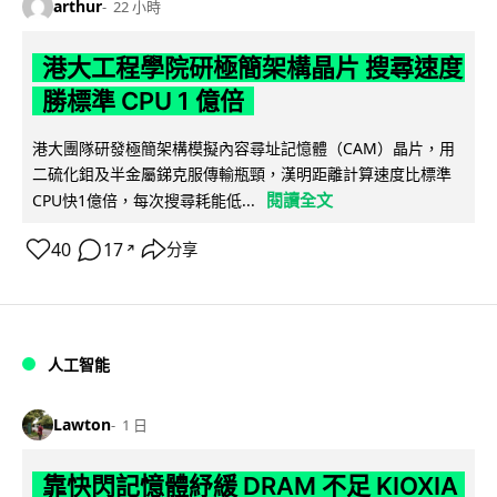
arthur
22 小時
港大工程學院研極簡架構晶片 搜尋速度
勝標準 CPU 1 億倍
港大團隊研發極簡架構模擬內容尋址記憶體（CAM）晶片，用
二硫化鉬及半金屬銻克服傳輸瓶頸，漢明距離計算速度比標準
閱讀全文
CPU快1億倍，每次搜尋耗能低...
40
17
分享
↗
人工智能
Lawton
1 日
靠快閃記憶體紓緩 DRAM 不足 KIOXIA