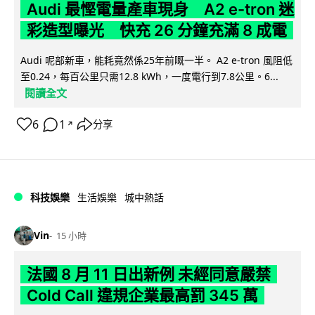
Audi 最慳電量產車現身 A2 e-tron 迷
彩造型曝光 快充 26 分鐘充滿 8 成電
Audi 呢部新車，能耗竟然係25年前嘅一半。 A2 e-tron 風阻低
至0.24，每百公里只需12.8 kWh，一度電行到7.8公里。6...
閱讀全文
6
1
分享
↗
科技娛樂
生活娛樂
城中熱話
Vin
15 小時
法國 8 月 11 日出新例 未經同意嚴禁
Cold Call 違規企業最高罰 345 萬