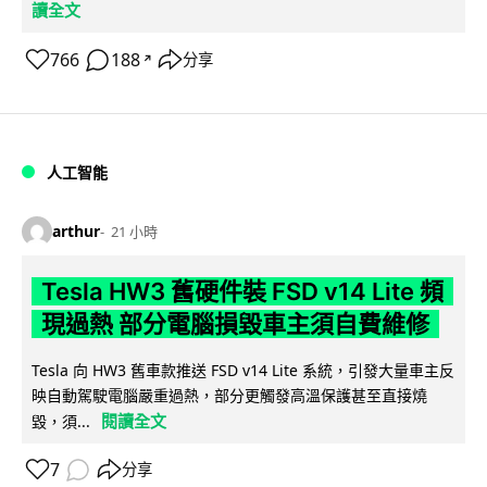
讀全文
766
188
分享
↗
人工智能
arthur
21 小時
Tesla HW3 舊硬件裝 FSD v14 Lite 頻
現過熱 部分電腦損毀車主須自費維修
Tesla 向 HW3 舊車款推送 FSD v14 Lite 系統，引發大量車主反
映自動駕駛電腦嚴重過熱，部分更觸發高溫保護甚至直接燒
閱讀全文
毀，須...
7
分享