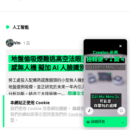
人工智能
Vin
1 日
×
地盤偷吸煙難逃高空法眼 勞工處出動熱
感無人機 擬加 AI 人臉識別精準執法
勞工處投入配備熱感應鏡頭的小型無人機進行高空巡邏以打擊
地盤違例吸煙，並正研究於未來一年內引入 AI 人臉識別與行為
閱讀全文
分析功能，結合三大技術進一...
本網站正使用 Cookie
246
57
分享
↗
我們使用 Cookie 改善網站體驗。 繼續使用
🎵
⛶
我們的網站即表示您同意我們的
Cookie 政
策
。
📖 詳細評測
→