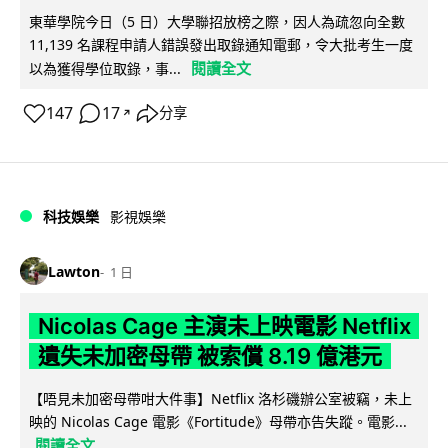
東華學院今日（5 日）大學聯招放榜之際，因人為疏忽向全數
11,139 名課程申請人錯誤發出取錄通知電郵，令大批考生一度
閱讀全文
以為獲得學位取錄，事...
147
17
分享
↗
科技娛樂
影視娛樂
Lawton
1 日
Nicolas Cage 主演未上映電影 Netflix
遺失未加密母帶 被索償 8.19 億港元
【唔見未加密母帶咁大件事】Netflix 洛杉磯辦公室被竊，未上
映的 Nicolas Cage 電影《Fortitude》母帶亦告失蹤。電影...
閱讀全文