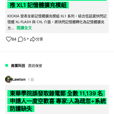
推 XL1 記憶體擴充模組
KIOXIA 發表全新記憶體擴充模組 XL1 系列，結合低延遲快閃記
憶體 XL-FLASH 與 CXL 介面，將快閃記憶體轉化為記憶體擴充
閱讀全文
方...
84
5
分享
↗
商業科技
資訊保安
Lawton
1 日
東華學院誤發取錄電郵 全數 11,139 名
申請人一度空歡喜 專家:人為疏忽+系統
防護缺失