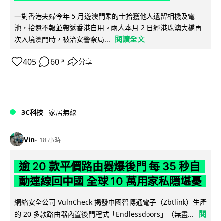
一對香港夫婦今年 5 月遊澳門乘的士拾獲他人遺留相機及電
池，拾遺不報並帶返香港自用。兩人本月 2 日經港珠澳大橋再
閱讀全文
次入境澳門時，被治安警察局...
405
60
分享
↗
3C科技
家居無線
Vin
18 小時
逾 20 款平價路由器爆後門 每 35 秒自
動連線回中國 全球 10 萬用家私隱堪憂
網絡安全公司 VulnCheck 揭發中國智博通電子（Zbtlink）生產
閱
的 20 多款路由器內置後門程式「Endlessdoors」（無盡...