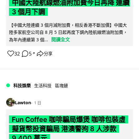
中國大陸航線燃油附加費今日再降 連續
3 個月下調
【中國大陸連續 3 個月減附加費，相反香港不斷加價】中國大
陸多家航空公司自 8 月 5 日起再度下調內陸航線燃油附加費，
閱讀全文
為年內連續第 3 個...
32
5
分享
↗
科技娛樂
生活科技
區塊鏈
Lawton
1 日
Fun Coffee 咖啡騙局爆煲 咖啡包裝虛
擬貨幣投資騙局 港澳警拘 8 人涉款
9,400 萬元