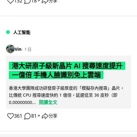
132
18
分享
↗
人工智能
Vin
1 日
港大研原子級新晶片 AI 搜尋速度提升
一億倍 手機人臉識別免上雲端
香港大學團隊成功研發原子級厚度的「模擬存內搜尋」晶片，
比傳統 CPU 搜尋速度快約 1 億倍，延遲低至 36 皮秒（即
閱讀全文
0.00000000...
361
81
分享
↗