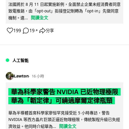
法國將於 8 月 11 日起實施新例，全面禁止企業未經消費者同意
致電推銷，由「opt-out」拒接登記制轉為「opt-in」先徵同意
閱讀全文
機制。違...
199
19
分享
↗
人工智能
Lawton
16 小時
華為科學家警告 NVIDIA 已近物理極限
華為「韜定律」可繞過摩爾定律瓶頸
華為半導體首席科學家廖恒罕見接受近 5 小時專訪，警告
NVIDIA 等西方晶片巨頭正逼近物理極限，傳統製程升級已失經
閱讀全文
濟效益。他同時介紹華為...