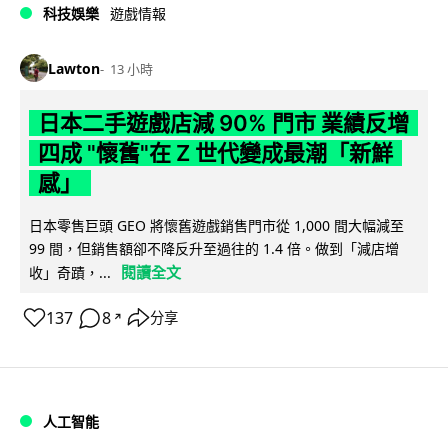
科技娛樂
遊戲情報
Lawton
13 小時
日本二手遊戲店減 90% 門市 業績反增
四成 "懷舊"在 Z 世代變成最潮「新鮮
感」
日本零售巨頭 GEO 將懷舊遊戲銷售門市從 1,000 間大幅減至
99 間，但銷售額卻不降反升至過往的 1.4 倍。做到「減店增
閱讀全文
收」奇蹟，...
137
8
分享
↗
人工智能