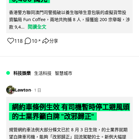
香港警方聯同澳門司警搗破以養生咖啡生意包裝的虛擬貨幣投
資騙局 Fun Coffee，兩地共拘捕 8 人，接獲逾 200 宗舉報，涉
閱讀全文
款 9,4...
118
10
分享
↗
科技娛樂
生活科技
智慧城市
Lawton
1 日
網約車條例生效 有司機暫時停工避風頭
的士業界籲白牌 "改邪歸正"
規管網約車法例大部分條文已於 8 月 3 日生效，的士業界就期
望白牌車司機，能夠「改邪歸正」回流駕駛的士。新例大幅提