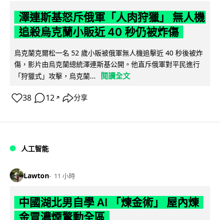
澤連斯基怒斥俄軍「人肉狩獵」 無人機
追殺烏克蘭小販近 40 秒仍被炸傷
烏克蘭克爾松一名 52 歲小販被俄軍無人機追擊近 40 秒後被炸
傷，影片由烏克蘭總統澤連斯基公開。他直斥俄軍對平民進行
閱讀全文
「狩獵式」攻擊，烏克蘭...
38
12
分享
↗
人工智能
Lawton
11 小時
中國湖北男自學 AI 「煉金術」 屋內煉
金冒濃煙驚動全區