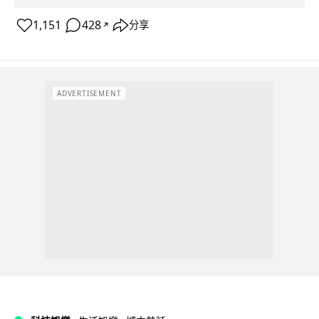
1,151
428
分享
↗
ADVERTISEMENT