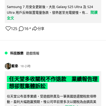
Samsung 7 月安全更新後，大批 Galaxy S25 Ultra 及 S24
閱讀
Ultra 用戶反映裝置電量急跌、發熱甚至充電變慢。有...
全文
125
16
分享
↗
科技娛樂
遊戲情報
藍骨
18 小時
任天堂多收關稅不作退款 業績報告理
想卻惹集體訴訟
任天堂公布首季業績，受遊戲熱賣及一筆美國退還關稅款項帶
動，盈利大幅跑贏預期。惟公司早前曾多次以關稅為由調高美