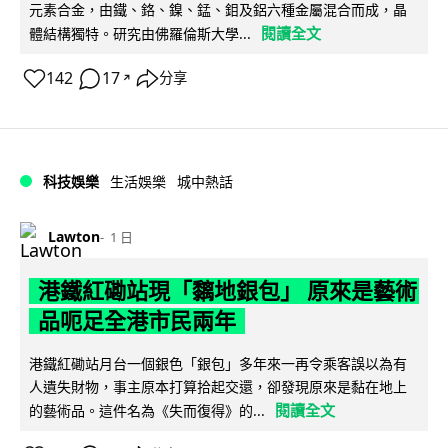
元素合金，由鐵、鉻、鎳、錳、鉬及鋁六種金屬混合而成，晶
閱讀全文
體結構獨特。研究由佛羅倫斯大學...
142
17
分享
↗
科技娛樂
生活娛樂
城中熱話
Lawton
1 日
港鐵紅磡站現「黐地銀包」 原來是藝術
品呃足全港市民兩年
港鐵紅磡站月台一個銀色「銀包」多年來一再令乘客誤以為有
人遺失財物，事主原本打算拾起交還，卻發現原來是黏在地上
閱讀全文
的藝術品。這件名為《失而復得》的...