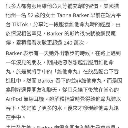
很多人都有服用維他命丸等補充劑的習慣，美國猶
他州一名 52 歲的女士 Tanna Barker 早前在短片平
台 TikTok，分享她一段服食維他命丸時的經歷，由
於情況相當罕見，Barker 的影片很快就被網民瘋
傳，累積觀看次數更超過 240 萬次。
Barker 表示有一天她外出散步的時候，在路上遇到
一年沒見的朋友，期間她忽然想起要服用維他命
丸，於是就將手中的「維他命丸」在飲品配合下吞
進肚中。然而 Barker 吞下的並非維他命丸，而是因
為剛好遇見朋友和聊天，從耳朵摘下後放在掌心的
AirPod 無線耳機。她解釋指當時覺得維他命丸難以
吞下，於是飲了更多的水，後來才發現維他命丸還
在手中。
事情發生後，Barker 向很多朋友和醫生尋求意見，