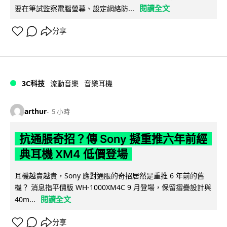
閱讀全文
要在筆試監察電腦螢幕、設定網絡防...
分享
3C科技
流動音樂
音樂耳機
arthur
5 小時
抗通脹奇招？傳 Sony 擬重推六年前經
典耳機 XM4 低價登場
耳機越賣越貴，Sony 應對通脹的奇招居然是重推 6 年前的舊
機？ 消息指平價版 WH-1000XM4C 9 月登場，保留摺疊設計與
閱讀全文
40m...
分享