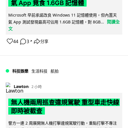
氣 App 竟食 1.6GB 記憶體
Microsoft 早前承諾改良 Windows 11 記憶體使用，但內置天
閱讀全
氣 App 測試發現最高可佔用 1.6GB 記憶體，對 8GB...
文
44
3
分享
↗
科技娛樂
生活科技
航拍
Lawton
2 小時
無人機兩周巡查違規駕駛 重型車走快線
即時被截查
警方一連 2 周展開無人機打擊違規駕駛行動，重點打擊不專注