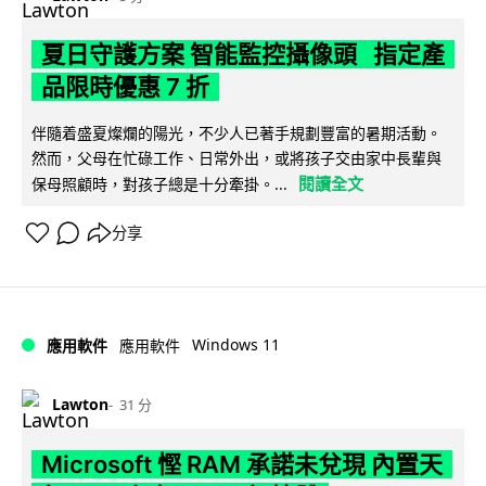
夏日守護方案 智能監控攝像頭 指定產
品限時優惠 7 折
伴隨着盛夏燦爛的陽光，不少人已著手規劃豐富的暑期活動。
然而，父母在忙碌工作、日常外出，或將孩子交由家中長輩與
閱讀全文
保母照顧時，對孩子總是十分牽掛。...
分享
Windows 11
應用軟件
應用軟件
Lawton
31 分
Microsoft 慳 RAM 承諾未兌現 內置天