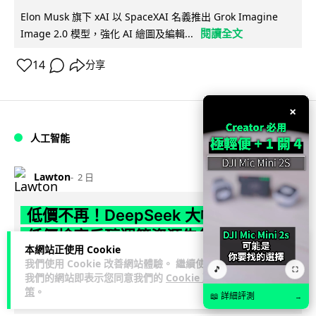
Elon Musk 旗下 xAI 以 SpaceXAI 名義推出 Grok Imagine
閱讀全文
Image 2.0 模型，強化 AI 繪圖及編輯...
14
分享
×
人工智能
Lawton
2 日
低價不再！DeepSeek 大幅加價在即
低價搶客反釀運算資源告急
本網站正使用 Cookie
我們使用 Cookie 改善網站體驗。 繼續使用
DeepSeek 因低價策略掀起需求熱潮，運算資源不勝負荷，官
🎵
⛶
我們的網站即表示您同意我們的
Cookie 政
方於 8 月 6 日宣布即將大幅上調 API 收費，惟未公布具體加
策
。
📖 詳細評測
閱讀全文
→
幅。事件與...