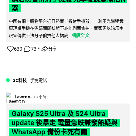
器
中國有網上購物平台近日熱賣「折射手機殼」，利用光學稜鏡
原理讓手機在熒幕關閉狀態下亦能側面偷拍，賣家更以暗示字
閱讀全文
眼宣傳供不法分子偷拍他人裙底
630
73
分享
↗
3C科技
手提電話
Lawton
18 小時
Galaxy S25 Ultra 及 S24 Ultra
update 後暴走 電量急跌兼發熱疑與
WhatsApp 備份卡死有關