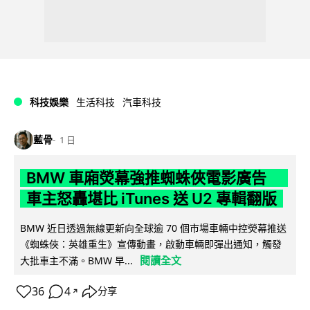
科技娛樂
生活科技
汽車科技
藍骨
1 日
BMW 車廂熒幕強推蜘蛛俠電影廣告
車主怒轟堪比 iTunes 送 U2 專輯翻版
BMW 近日透過無線更新向全球逾 70 個市場車輛中控熒幕推送
《蜘蛛俠：英雄重生》宣傳動畫，啟動車輛即彈出通知，觸發
閱讀全文
大批車主不滿。BMW 早...
36
4
分享
↗