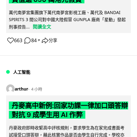
萬代南夢宮集團旗下萬代南夢宮影視工廠、萬代及 BANDAI
SPIRITS 3 間公司對中國大陸假冒 GUNPLA 廠商「星動」發起
閱讀全文
刑事控告...
663
84
分享
↗
人工智能
arthur
4 小時
丹麥高中新例:回家功課一律加口頭答辯
對抗 9 成學生用 AI 作弊
丹麥政府即時收緊高中評核規則，要求學生為在家完成書面考
試接受口頭答辯，藉此核實作品是否由學生自行完成。學校亦