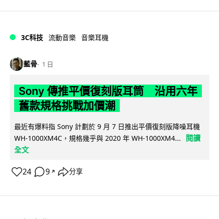
3C科技
流動音樂
音樂耳機
藍骨
1 日
Sony 傳推平價復刻版耳筒 沿用六年
舊款規格挑戰加價潮
最近有爆料指 Sony 計劃於 9 月 7 日推出平價復刻版降噪耳機
閱讀
WH-1000XM4C，規格幾乎與 2020 年 WH-1000XM4...
全文
24
9
分享
↗