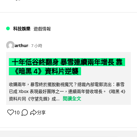
科技娛樂
遊戲情報
arthur
7 小時
十年低谷終翻身 暴雪連續兩年增長 靠
《暗黑 4》資料片逆襲
收購兩年，暴雪終於擺脫動視魔咒？總裁內部電郵流出：暴雪
已成 Xbox 表現最好團隊之一，連續兩年營收增長。《暗黑 4》
閱讀全文
資料片同《守望先鋒》成...
10
分享