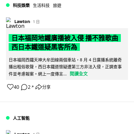
科技娛樂
生活科技
旅遊
Lawton
1 日
日本福岡地鐵廣播被入侵 播不雅歌曲
西日本鐵道疑黑客所為
日本福岡西鐵天神大牟田線兩個車站，8 月 4 日廣播系統離奇
播出粗俗歌聲，西日本鐵道懷疑遭第三方非法入侵，正調查事
閱讀全文
件並考慮報案。網上一度傳言...
40
2
分享
↗
人工智能