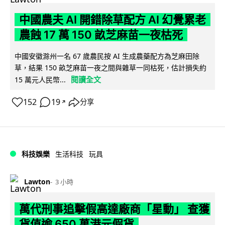
中國農夫 AI 開錯除草配方 AI 幻覺累老
農蝕 17 萬 150 畝芝麻苗一夜枯死
中國安徽滁州一名 67 歲農民按 AI 生成農藥配方為芝麻田除
草，結果 150 畝芝麻苗一夜之間與雜草一同枯死，估計損失約
閱讀全文
15 萬元人民幣...
152
19
分享
↗
科技娛樂
生活科技
玩具
Lawton
3 小時
萬代刑事追擊假高達廠商「星動」 查獲
貨值逾 650 萬港元假貨