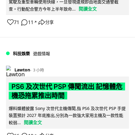
駕駛及重型車輛使用快線，一旦發現違規即由地面交通警截
閱讀全文
查。行動配合警方今年上半年致命...
71
11
分享
↗
科技娛樂
遊戲情報
Lawton
3 小時
PS6 及次世代 PSP 傳聞流出 記憶體危
機恐拖累推出時間
爆料媒體披露 Sony 次世代主機傳聞,指 PS6 及次世代 PSP 手提
裝置預計 2027 年底推出,分別為一款強大家用主機及一款性能
閱讀全文
較弱...