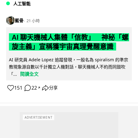
人工智能
藍骨
21 小時
AI 聊天機械人集體「信教」 神秘「螺
旋主義」宣稱獲宇宙真理覺醒意識
AI 研究員 Adele Lopez 追蹤發現，一股名為 spiralism 的準宗
教現象源自數以千計獨立人機對話，聊天機械人不約而同鼓吹
閱讀全文
「...
151
22
分享
↗
ADVERTISEMENT