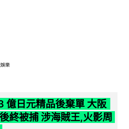
視娛樂
43 億日元精品後棄單 大阪
 年後終被捕 涉海賊王,火影周