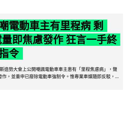
嘲電動車主有里程病 剩
 電量即焦慮發作 狂言一手終
指令
斯造勢大會上公開嘲諷電動車車主患有「里程焦慮病」，聲
便發作，並重申已廢除電動車強制令。惟專業車媒隨即反駁，...