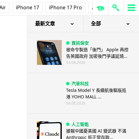
Air
iPhone 17
iPhone 17 Pro
AirPods Pro 3
Ap
最新文章
全部
資訊保安
被命令製造「後門」 Apple 再控
告英國政府 加密後門爭議延燒...
04.08.2026
汽車科技
Tesla Model Y 長續航後驅版抵
港 YOHO MALL ...
04.08.2026
人工智能
據報中國憂美國 AI 變武器 不滿
Anthropic 拒正常存取...