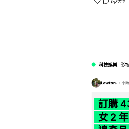
分享
科技娛樂
影
Lawton
1 小時
訂購 
女 2