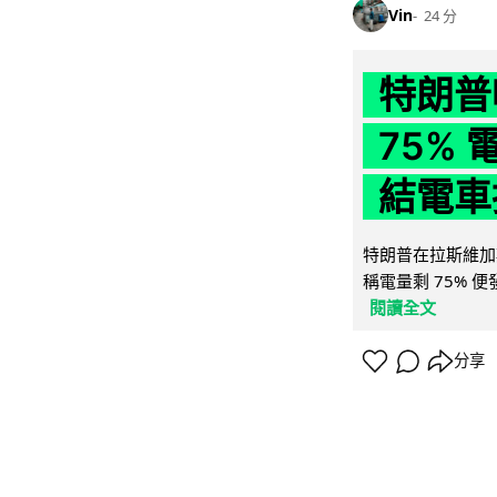
Vin
24 分
特朗普
75%
結電車
特朗普在拉斯維加
稱電量剩 75% 
閱讀全文
分享