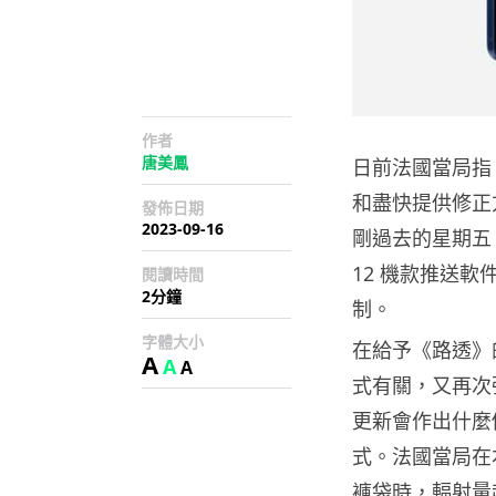
作者
唐美鳳
日前法國當局指 
和盡快提供修正方
發佈日期
2023-09-16
剛過去的星期五，
12 機款推送
閱讀時間
2分鐘
制。
字體大小
在給予《路透》
A
A
A
式有關，又再次
更新會作出什麼
式。法國當局在本週
褲袋時，輻射量