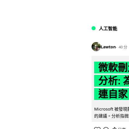
人工智能
Lawton
40 分
微軟刪走
分析: 
連自家 
Microsoft 
的建議。分析指微軟同