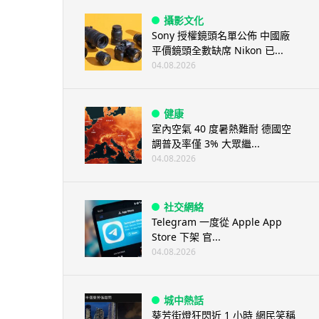
攝影文化
Sony 授權鏡頭名單公佈 中國廠
平價鏡頭全數缺席 Nikon 已...
04.08.2026
健康
室內空氣 40 度暑熱難耐 德國空
調普及率僅 3% 大眾繼...
04.08.2026
社交網絡
Telegram 一度從 Apple App
Store 下架 官...
04.08.2026
城中熱話
葵芳街燈狂閃近 1 小時 網民笑稱