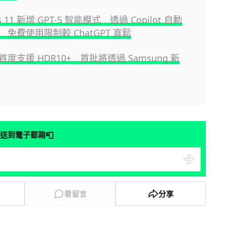
s 11 新增 GPT-5 智能模式 透過 Copilot 自動
免費使用限制較 ChatGPT 寬鬆
+ 首度支援 HDR10+ 首批將透過 Samsung 新
📮
送到電子郵箱
看留言
分享