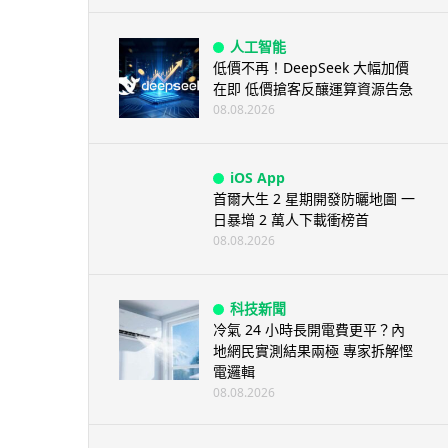
人工智能
低價不再！DeepSeek 大幅加價
在即 低價搶客反釀運算資源告急
08.08.2026
iOS App
首爾大生 2 星期開發防曬地圖 一
日暴增 2 萬人下載衝榜首
08.08.2026
科技新聞
冷氣 24 小時長開電費更平？內
地網民實測結果兩極 專家拆解慳
電邏輯
08.08.2026