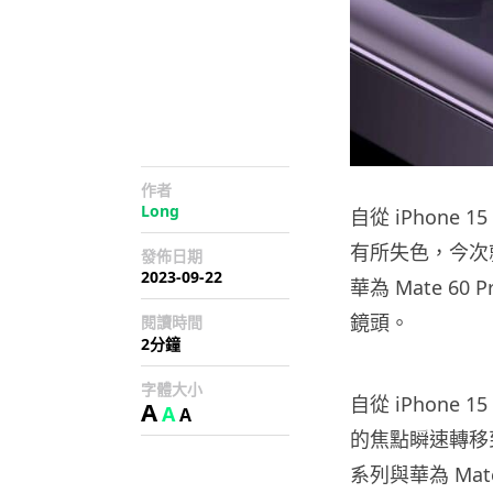
作者
Long
自從 iPhone
有所失色，今次就有
發佈日期
2023-09-22
華為 Mate 60
鏡頭。
閱讀時間
2分鐘
字體大小
自從 iPhon
A
A
A
的焦點瞬速轉移到 A
系列與華為 Mat