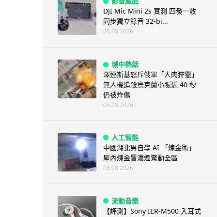
影音產品
DJI Mic Mini 2s 實測 四發一收
同步獨立錄音 32-bi...
06.08.2026
城中熱話
澤連斯基怒斥俄軍「人肉狩獵」
無人機追殺烏克蘭小販近 40 秒
仍被炸傷
06.08.2026
人工智能
中國湖北男自學 AI 「煉金術」
屋內煉金冒濃煙驚動全區
06.08.2026
流動音樂
【評測】Sony IER-M500 入耳式