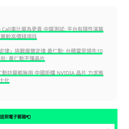
ne Call車比華為更貴 中媒測試: 平台有隱性演算
推薦較高價錢項目
定律」挑戰摩爾定律 黃仁勳: 台積電早領先10
怒批: 黃仁勳不懂晶片
仁勳訪華都無用 中國拒購 NVIDIA 晶片 力求推
土化
📮
送到電子郵箱