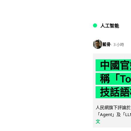
人工智能
藍骨
3 小時
中國官
稱「To
技話語
人民網旗下評論於 
「Agent」及「
文