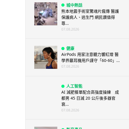
城中熱話
熊本地震手術室驚魂片瘋傳 醫護
保護病人、逃生門 網民讚值得
尊...
07.08.2026
健康
AirPods 用家注意聽力響紅燈 醫
學界籲耳機用戶謹守「60-60」...
07.08.2026
人工智能
AI 減肥餐單配合高強度操練 成
都男 45 日減 20 公斤後多器官
衰...
07.08.2026