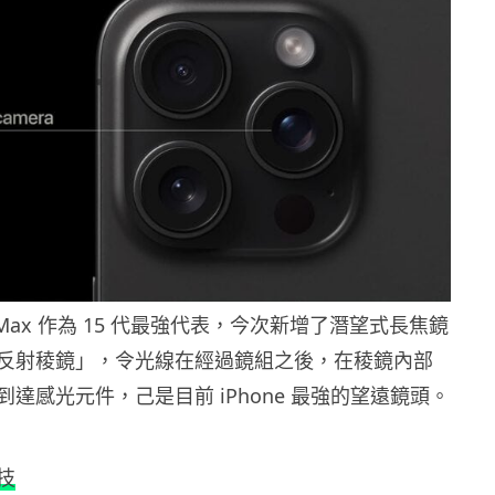
 Pro Max 作為 15 代最強代表，今次新增了潛望式長焦鏡
反射稜鏡」，令光線在經過鏡組之後，在稜鏡內部
達感光元件，己是目前 iPhone 最強的望遠鏡頭。
技