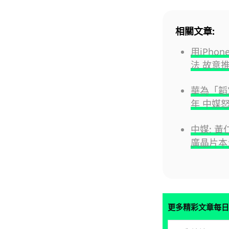
相關文章:
用iPho
法 故意
華為「韜
年 中媒
中媒: 黃
廣晶片本
更多精彩文章每日