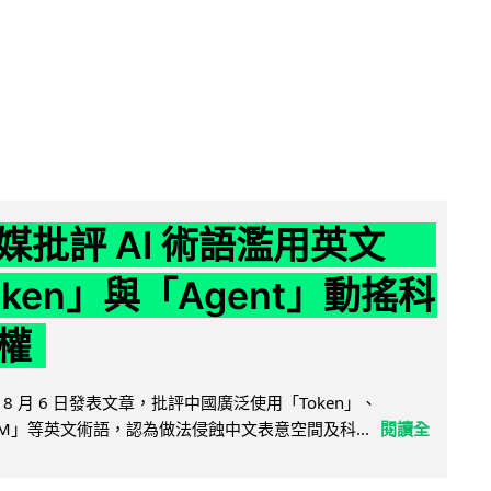
媒批評 AI 術語濫用英文
ken」與「Agent」動搖科
權
8 月 6 日發表文章，批評中國廣泛使用「Token」、
LLM」等英文術語，認為做法侵蝕中文表意空間及科...
閱讀全