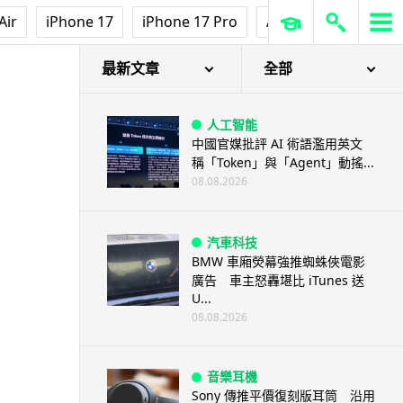
Air
iPhone 17
iPhone 17 Pro
AirPods Pro 3
Ap
質遙遙領先」
最新文章
全部
人工智能
中國官媒批評 AI 術語濫用英文
稱「Token」與「Agent」動搖...
08.08.2026
汽車科技
BMW 車廂熒幕強推蜘蛛俠電影
廣告 車主怒轟堪比 iTunes 送
U...
08.08.2026
音樂耳機
Sony 傳推平價復刻版耳筒 沿用