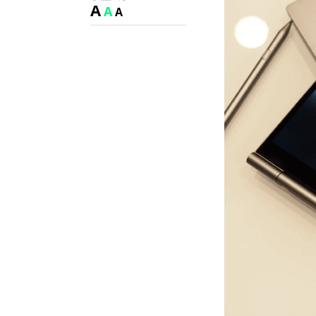
A
A
A