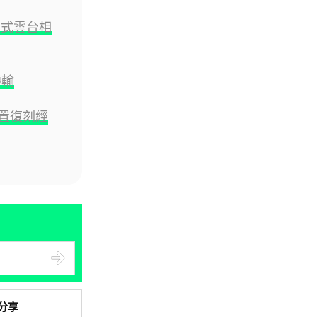
區塊鏈
摺疊式雲台相
Fun Coffee 咖啡騙局爆煲 咖啡
包裝虛擬貨幣投資騙局 ...
05.08.2026
傳輸
智慧城市
機配置復刻經
網約車條例生效 有司機暫時停工
避風頭 的士業界籲白牌 &#8...
05.08.2026
人工智能
白宮拒測中國開放 AI 模型 業界
質疑安全框架選擇性執行
05.08.2026
人工智能
分享
地盤偷吸煙難逃高空法眼 勞工處