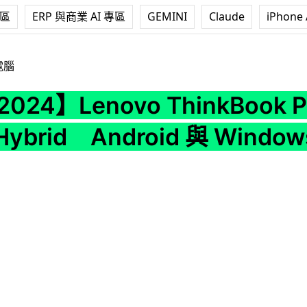
專區
ERP 與商業 AI 專區
GEMINI
Claude
iPhone 
ovo ThinkBook Plus Gen 5 Hybrid Android 與 Wind
電腦
2024】Lenovo ThinkBook P
 Hybrid Android 與 Wind