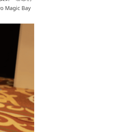
agic Bay
城中熱話
港夫婦澳門的士拾相機 據為己有
被的士 Cam 睇到 2 個月後再...
06.08.2026
家居無線
逾 20 款平價路由器爆後門 每 35
秒自動連線回中國 全球 10 ...
06.08.2026
人工智能
Tesla HW3 舊硬件裝 FSD v14
Lite 頻現過熱 部分...
06.08.2026
人工智能