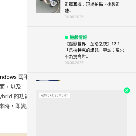
監聽耳機：現場拍攝、後製監
聽...
06.08.2026
遊戲情報
《魔獸世界：至暗之夜》12.1
「烏拉特克的詛咒」專訪：巢穴
不為提高世...
06.08.2026
遊戲情報
觸控介面，以及
日本二手遊戲店減 90% 門市 業
brid 的功能
績反增四成 “懷...
ADVERTISEMENT
06.08.2026
下來時，即變成
人工智能
Meta AI 模型測試期間入侵他家
公司 三大 AI 巨頭接連曝安全