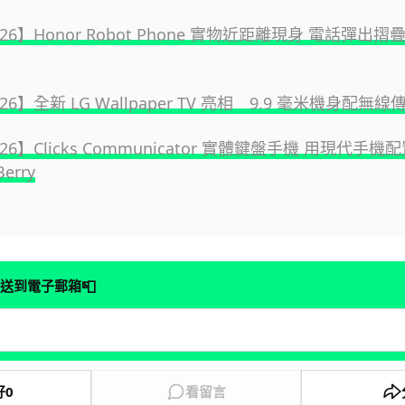
2026】Honor Robot Phone 實物近距離現身 電話彈出
026】全新 LG Wallpaper TV 亮相 9.9 毫米機身配無線
2026】Clicks Communicator 實體鍵盤手機 用現代手
Berry
📮
送到電子郵箱
好
0
看留言