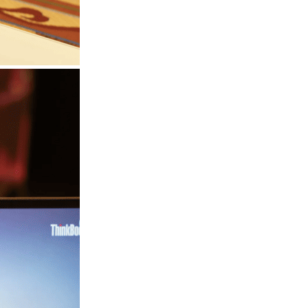
港大工程學院研極簡架構晶片 搜
尋速度勝標準 CPU 1 億倍
06.08.2026
人工智能
靠快閃記憶體紓緩 DRAM 不足
KIOXIA 推 XL1 記憶體...
05.08.2026
資訊保安
東華學院誤發取錄電郵 全數
11,139 名申請人一度空歡喜 ...
05.08.2026
影視娛樂
Nicolas Cage 主演未上映電影
Netflix 遺失未加...
05.08.2026