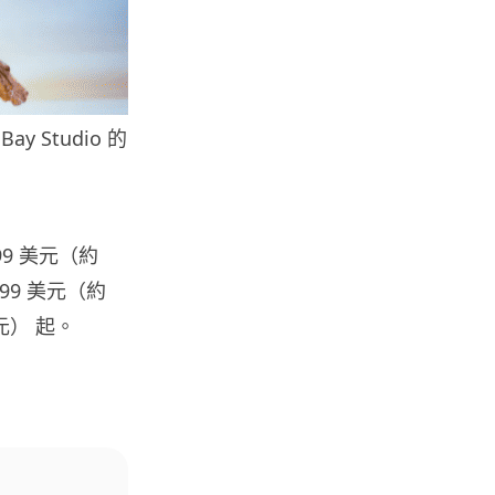
人工智能
Elon Musk: SpaceX 將挑戰萬億
年收入 目標明年數據...
05.08.2026
 Studio 的
人工智能
港大研原子級新晶片 AI 搜尋速度
999 美元（約
提升一億倍 手機人臉識別免上雲
端
599 美元（約
05.08.2026
元） 起。
旅遊
中國大陸航線燃油附加費今日再
降 連續 3 個月下調
05.08.2026