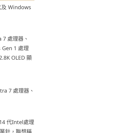
06.08.2026
以及 Windows
城中熱話
家長無得慳錢買二手書 電子啟動
碼鎖死二手教科書 學生無法做功
tra 7 處理器、
課
06.08.2026
 Gen 1 處理
8K OLED 顯
遊戲情報
PlayStation 確認停產實體光碟
包裝印出重要通告 2...
06.08.2026
Ultra 7 處理器、
人工智能
Samsung 展示 Galaxy AI 新方
向 未來手機毋須輸入文字...
4 代Intel處理
06.08.2026
鐵和彈簧針，聯想稱