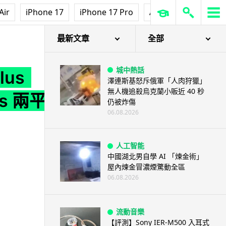
Air
iPhone 17
iPhone 17 Pro
AirPods Pro 3
Ap
ows 兩平台集一機
最新文章
全部
城中熱話
lus
澤連斯基怒斥俄軍「人肉狩獵」
無人機追殺烏克蘭小販近 40 秒
ows 兩平台
仍被炸傷
06.08.2026
人工智能
中國湖北男自學 AI 「煉金術」
屋內煉金冒濃煙驚動全區
06.08.2026
流動音樂
【評測】Sony IER-M500 入耳式