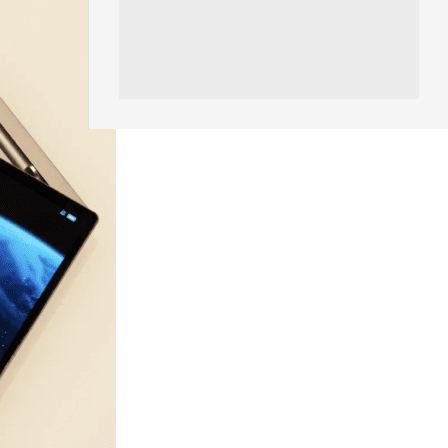
漏...
06.08.2026
科技新聞
Audi 最慳電量產車現身 A2 e-
tron 迷彩造型曝光 快充 2...
06.08.2026
城中熱話
法國 8 月 11 日出新例 未經同意
嚴禁 Cold Call 違規企...
06.08.2026
人工智能
華為科學家警告 NVIDIA 已近物
理極限 華為「韜定律」可繞過
摩...