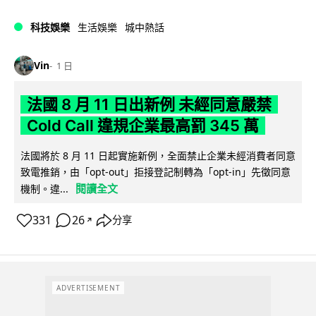
科技娛樂
生活娛樂
城中熱話
Vin
1 日
法國 8 月 11 日出新例 未經同意嚴禁
Cold Call 違規企業最高罰 345 萬
法國將於 8 月 11 日起實施新例，全面禁止企業未經消費者同意
致電推銷，由「opt-out」拒接登記制轉為「opt-in」先徵同意
閱讀全文
機制。違...
331
26
分享
↗
ADVERTISEMENT