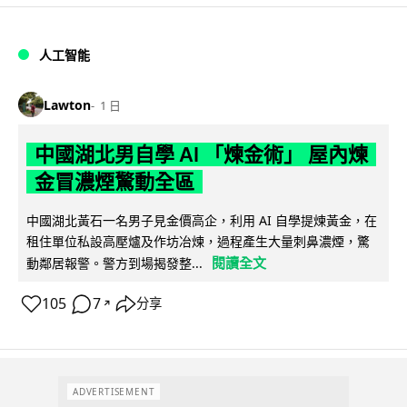
人工智能
Lawton
1 日
中國湖北男自學 AI 「煉金術」 屋內煉
金冒濃煙驚動全區
中國湖北黃石一名男子見金價高企，利用 AI 自學提煉黃金，在
租住單位私設高壓爐及作坊冶煉，過程產生大量刺鼻濃煙，驚
閱讀全文
動鄰居報警。警方到場揭發整...
105
7
分享
↗
ADVERTISEMENT