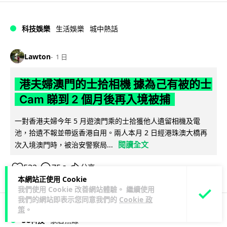
科技娛樂
生活娛樂
城中熱話
Lawton
1 日
港夫婦澳門的士拾相機 據為己有被的士
Cam 睇到 2 個月後再入境被捕
一對香港夫婦今年 5 月遊澳門乘的士拾獲他人遺留相機及電
池，拾遺不報並帶返香港自用。兩人本月 2 日經港珠澳大橋再
閱讀全文
次入境澳門時，被治安警察局...
532
75
分享
↗
本網站正使用 Cookie
我們使用 Cookie 改善網站體驗。 繼續使用
我們的網站即表示您同意我們的
Cookie 政
策
。
3C科技
家居無線