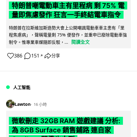
特朗普嘲電動車主有里程病 剩 75% 電
量即焦慮發作 狂言一手終結電車指令
特朗普在拉斯維加斯造勢大會上公開嘲諷電動車車主患有「里
程焦慮病」，聲稱電量剩 75% 便發作，並重申已廢除電動車強
閱讀全文
制令。惟專業車媒隨即反駁，...
386
151
分享
↗
人工智能
Lawton
16 小時
微軟刪走 32GB RAM 遊戲建議 分析:
為 8GB Surface 銷售鋪路 連自家