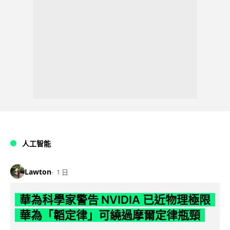
人工智能
Lawton
1 日
華為科學家警告 NVIDIA 已近物理極限
華為「韜定律」可繞過摩爾定律瓶頸