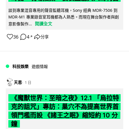
談到專業混音專用的聲音監聽耳機，Sony 經典 MDR-7506 到
MDR-M1 專業錄音室耳機都為人熟悉。而現在舞台製作者與創
閱讀全文
意影像製作...
36
4
分享
↗
科技娛樂
遊戲情報
天恩
1 日
《魔獸世界：至暗之夜》12.1 「烏拉特
克的詛咒」專訪：巢穴不為提高世界首
領門檻而設 《諸王之眠》縮短約 10 分
鐘