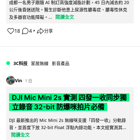
成都一名男子跟隨 AI 制訂高強度減脂計劃，45 日內減去約 20
公斤後昏迷送院。醫生診斷他患上尿源性膿毒症、膿毒性休克
閱讀全文
及多器官功能障礙。...
18
4
分享
↗
3C科技
家居無線
影音產品
Vin
1 日
DJI Mic Mini 2s 實測 四發一收同步獨
立錄音 32-bit 防爆咪拍片必備
DJI 最新推出的 Mic Mini 2s 無線咪支援「四發一收」分軌錄
音，並首度下放 32-bit Float 浮點內錄功能。本文經實測其...
閱讀全文