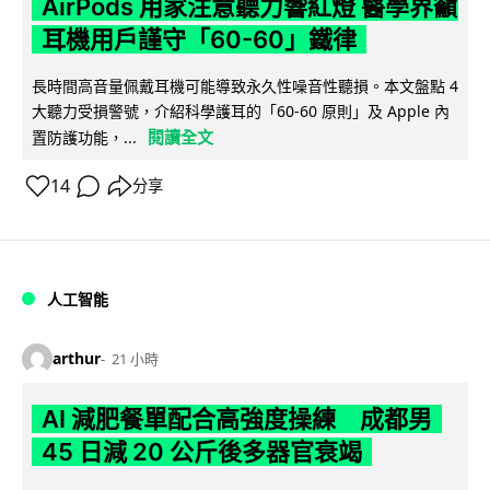
AirPods 用家注意聽力響紅燈 醫學界籲
耳機用戶謹守「60-60」鐵律
長時間高音量佩戴耳機可能導致永久性噪音性聽損。本文盤點 4
大聽力受損警號，介紹科學護耳的「60-60 原則」及 Apple 內
閱讀全文
置防護功能，...
14
分享
人工智能
arthur
21 小時
AI 減肥餐單配合高強度操練 成都男
45 日減 20 公斤後多器官衰竭