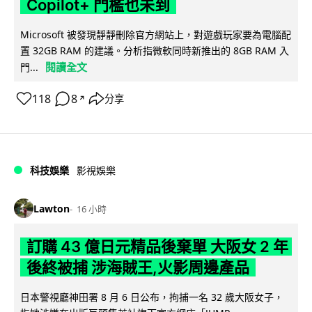
Copilot+ 門檻也未到
Microsoft 被發現靜靜刪除官方網站上，對遊戲玩家要為電腦配
置 32GB RAM 的建議。分析指微軟同時新推出的 8GB RAM 入
閱讀全文
門...
118
8
分享
↗
科技娛樂
影視娛樂
Lawton
16 小時
訂購 43 億日元精品後棄單 大阪女 2 年
後終被捕 涉海賊王,火影周邊產品
日本警視廳神田署 8 月 6 日公布，拘捕一名 32 歲大阪女子，