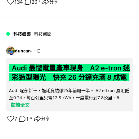
134
20
分享
↗
科技娛樂
科技新聞
duncan
1 日
Audi 最慳電量產車現身 A2 e-tron 迷
彩造型曝光 快充 26 分鐘充滿 8 成電
Audi 呢部新車，能耗竟然係25年前嘅一半。 A2 e-tron 風阻低
至0.24，每百公里只需12.8 kWh，一度電行到7.8公里。6...
閱讀全文
7
1
分享
↗