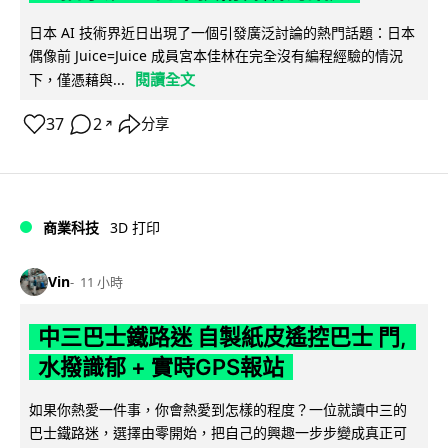
日本 AI 技術界近日出現了一個引發廣泛討論的熱門話題：日本
偶像前 Juice=Juice 成員宮本佳林在完全沒有編程經驗的情況
閱讀全文
下，僅憑藉與...
37
2
分享
↗
商業科技
3D 打印
Vin
11 小時
中三巴士鐵路迷 自製紙皮遙控巴士 門,
水撥識郁 + 實時GPS報站
如果你熱愛一件事，你會熱愛到怎樣的程度？一位就讀中三的
巴士鐵路迷，選擇由零開始，把自己的興趣一步步變成真正可