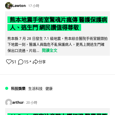
Lawton
17 小時
熊本地震手術室驚魂片瘋傳 醫護保護病
人、逃生門 網民讚值得尊敬
熊本縣 7 月 28 日發生 7.1 級地震，熊本綜合醫院手術室鏡頭拍
下地震一刻，醫護人員臨危不亂保護病人，更馬上開逃生門確
閱讀全文
保出口流通。片段...
51
15
分享
↗
科技娛樂
生活科技
健康
arthur
20 小時