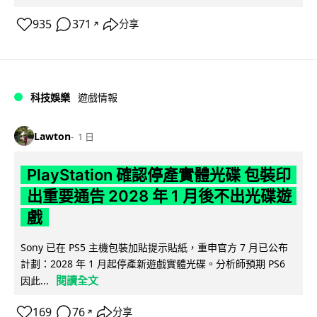
935
371
分享
↗
科技娛樂
遊戲情報
Lawton
1 日
PlayStation 確認停產實體光碟 包裝印
出重要通告 2028 年 1 月後不出光碟遊
戲
Sony 已在 PS5 主機包裝加貼提示貼紙，重申官方 7 月已公布
計劃：2028 年 1 月起停產新遊戲實體光碟。分析師預期 PS6
閱讀全文
因此...
169
76
分享
↗