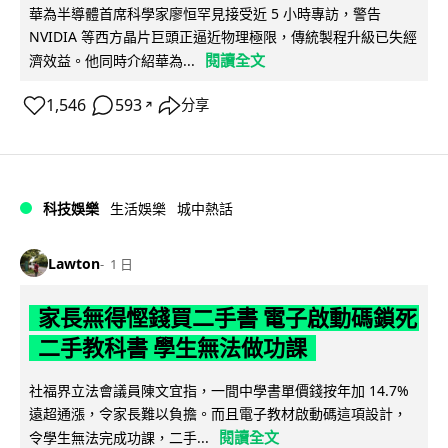
華為半導體首席科學家廖恒罕見接受近 5 小時專訪，警告
NVIDIA 等西方晶片巨頭正逼近物理極限，傳統製程升級已失經
閱讀全文
濟效益。他同時介紹華為...
1,546
593
分享
↗
科技娛樂
生活娛樂
城中熱話
Lawton
1 日
家長無得慳錢買二手書 電子啟動碼鎖死
二手教科書 學生無法做功課
社福界立法會議員陳文宜指，一間中學書單價錢按年加 14.7%
遠超通漲，令家長難以負擔。而且電子教材啟動碼這項設計，
閱讀全文
令學生無法完成功課，二手...