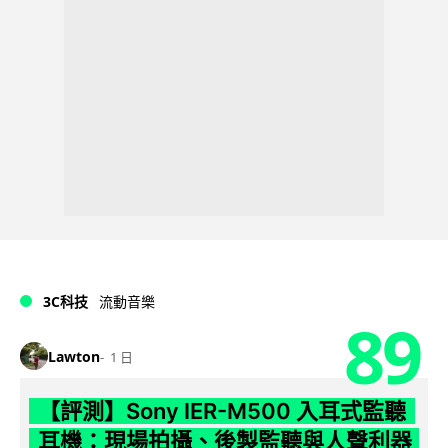
3C科技
流動音樂
89
Lawton
1 日
【評測】Sony IER-M500 入耳式監聽
耳機：現場拍攝、後製監聽與人聲利器