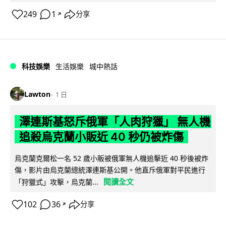
249
1
分享
↗
科技娛樂
生活娛樂
城中熱話
Lawton
1 日
澤連斯基怒斥俄軍「人肉狩獵」 無人機
追殺烏克蘭小販近 40 秒仍被炸傷
烏克蘭克爾松一名 52 歲小販被俄軍無人機追擊近 40 秒後被炸
傷，影片由烏克蘭總統澤連斯基公開。他直斥俄軍對平民進行
閱讀全文
「狩獵式」攻擊，烏克蘭...
102
36
分享
↗