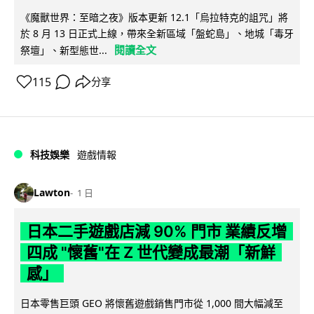
《魔獸世界：至暗之夜》版本更新 12.1「烏拉特克的詛咒」將
於 8 月 13 日正式上線，帶來全新區域「盤蛇島」、地城「毒牙
閱讀全文
祭壇」、新型態世...
115
分享
科技娛樂
遊戲情報
Lawton
1 日
日本二手遊戲店減 90% 門市 業績反增
四成 "懷舊"在 Z 世代變成最潮「新鮮
感」
日本零售巨頭 GEO 將懷舊遊戲銷售門市從 1,000 間大幅減至