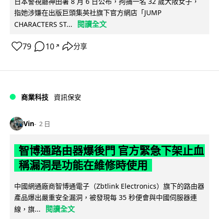
日本警視廳神田署 8 月 6 日公布，拘捕一名 32 歲大阪女子，
指她涉嫌在出版巨頭集英社旗下官方網店「JUMP
閱讀全文
CHARACTERS ST...
79
10
分享
↗
商業科技
資訊保安
Vin
2 日
智博通路由器爆後門 官方緊急下架止血
稱漏洞是功能在維修時使用
中國網通廠商智博通電子（Zbtlink Electronics）旗下的路由器
產品爆出嚴重安全漏洞，被發現每 35 秒便會與中國伺服器連
閱讀全文
線，旗...