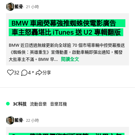
藍骨
21 小時
BMW 車廂熒幕強推蜘蛛俠電影廣告
車主怒轟堪比 iTunes 送 U2 專輯翻版
BMW 近日透過無線更新向全球逾 70 個市場車輛中控熒幕推送
《蜘蛛俠：英雄重生》宣傳動畫，啟動車輛即彈出通知，觸發
閱讀全文
大批車主不滿。BMW 早...
32
4
分享
↗
3C科技
流動音樂
音樂耳機
藍骨
22 小時