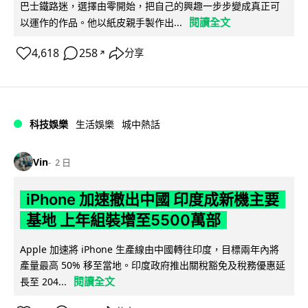
巴士鐵路迷，選擇由零開始，把自己的興趣一步步變成真正可
閱讀全文
以運作的作品。他以紙皮親手製作出...
4,618
258
分享
↗
科技娛樂
生活娛樂
城中熱話
Vin
2 日
iPhone 加速撤出中國 印度成新機主要
基地 上年組裝增至5500萬部
Apple 加速將 iPhone 生產線由中國轉往印度，目標兩年內將
產量最高 50% 移至當地。印度政府推出關稅豁免及稅務優惠延
閱讀全文
長至 204...