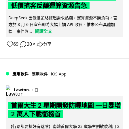
低價搶客反釀運算資源告急
DeepSeek 因低價策略掀起需求熱潮，運算資源不勝負荷，官
方於 8 月 6 日宣布即將大幅上調 API 收費，惟未公布具體加
閱讀全文
幅。事件與...
69
20
分享
↗
iOS App
應用軟件
應用軟件
Lawton
1 日
首爾大生 2 星期開發防曬地圖 一日暴增
2 萬人下載衝榜首
【行路都要揀好有遮陰】南韓首爾大學 23 歲學生劉敏俊利用 2