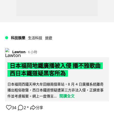
科技娛樂
生活科技
旅遊
Lawton
6 小時
日本福岡地鐵廣播被入侵 播不雅歌曲
西日本鐵道疑黑客所為
日本福岡西鐵天神大牟田線兩個車站，8 月 4 日廣播系統離奇
播出粗俗歌聲，西日本鐵道懷疑遭第三方非法入侵，正調查事
閱讀全文
件並考慮報案。網上一度傳言...
34
2
分享
↗