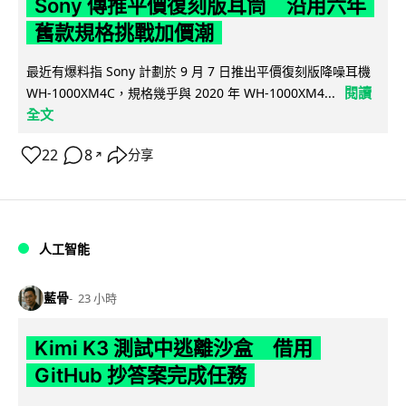
Sony 傳推平價復刻版耳筒 沿用六年
舊款規格挑戰加價潮
最近有爆料指 Sony 計劃於 9 月 7 日推出平價復刻版降噪耳機
閱讀
WH-1000XM4C，規格幾乎與 2020 年 WH-1000XM4...
全文
22
8
分享
↗
人工智能
藍骨
23 小時
Kimi K3 測試中逃離沙盒 借用
GitHub 抄答案完成任務