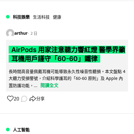
科技娛樂
生活科技
健康
arthur
2 日
AirPods 用家注意聽力響紅燈 醫學界籲
耳機用戶謹守「60-60」鐵律
長時間高音量佩戴耳機可能導致永久性噪音性聽損。本文盤點 4
大聽力受損警號，介紹科學護耳的「60-60 原則」及 Apple 內
閱讀全文
置防護功能，...
20
分享
人工智能