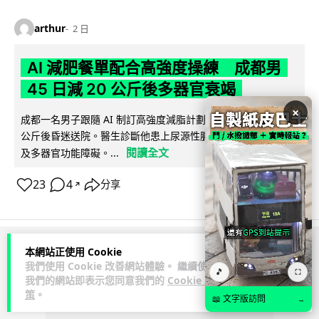
arthur
2 日
AI 減肥餐單配合高強度操練 成都男
45 日減 20 公斤後多器官衰竭
×
成都一名男子跟隨 AI 制訂高強度減脂計劃，45 日內減去約 20
公斤後昏迷送院。醫生診斷他患上尿源性膿毒症、膿毒性休克
閱讀全文
及多器官功能障礙。...
23
4
分享
↗
本網站正使用 Cookie
ADVERTISEMENT
我們使用 Cookie 改善網站體驗。 繼續使用
🎵
⛶
我們的網站即表示您同意我們的
Cookie 政
策
。
📖 文字版訪問
→