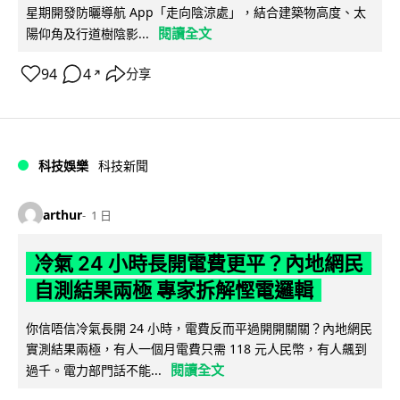
星期開發防曬導航 App「走向陰涼處」，結合建築物高度、太
閱讀全文
陽仰角及行道樹陰影...
94
4
分享
↗
科技娛樂
科技新聞
arthur
1 日
冷氣 24 小時長開電費更平？內地網民
自測結果兩極 專家拆解慳電邏輯
你信唔信冷氣長開 24 小時，電費反而平過開開關關？內地網民
實測結果兩極，有人一個月電費只需 118 元人民幣，有人飆到
閱讀全文
過千。電力部門話不能...