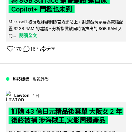
為 8GB Surface 銷售鋪路 連自家
Copilot+ 門檻也未到
Microsoft 被發現靜靜刪除官方網站上，對遊戲玩家要為電腦配
置 32GB RAM 的建議。分析指微軟同時新推出的 8GB RAM 入
閱讀全文
門...
170
16
分享
↗
科技娛樂
影視娛樂
Lawton
2 日
訂購 43 億日元精品後棄單 大阪女 2 年
後終被捕 涉海賊王,火影周邊產品