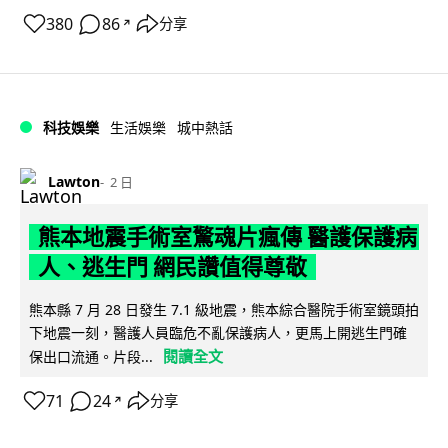
380
86
分享
↗
科技娛樂
生活娛樂
城中熱話
Lawton
2 日
熊本地震手術室驚魂片瘋傳 醫護保護病
人、逃生門 網民讚值得尊敬
熊本縣 7 月 28 日發生 7.1 級地震，熊本綜合醫院手術室鏡頭拍
下地震一刻，醫護人員臨危不亂保護病人，更馬上開逃生門確
閱讀全文
保出口流通。片段...
71
24
分享
↗