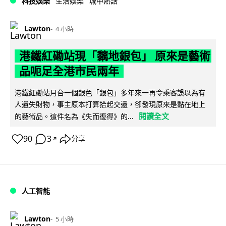
科技娛樂
生活娛樂
城中熱話
Lawton
4 小時
港鐵紅磡站現「黐地銀包」 原來是藝術
品呃足全港市民兩年
港鐵紅磡站月台一個銀色「銀包」多年來一再令乘客誤以為有
人遺失財物，事主原本打算拾起交還，卻發現原來是黏在地上
閱讀全文
的藝術品。這件名為《失而復得》的...
90
3
分享
↗
人工智能
Lawton
5 小時