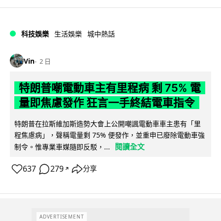
科技娛樂
生活娛樂
城中熱話
Vin
2 日
特朗普嘲電動車主有里程病 剩 75% 電
量即焦慮發作 狂言一手終結電車指令
特朗普在拉斯維加斯造勢大會上公開嘲諷電動車車主患有「里
程焦慮病」，聲稱電量剩 75% 便發作，並重申已廢除電動車強
閱讀全文
制令。惟專業車媒隨即反駁，...
637
279
分享
↗
ADVERTISEMENT