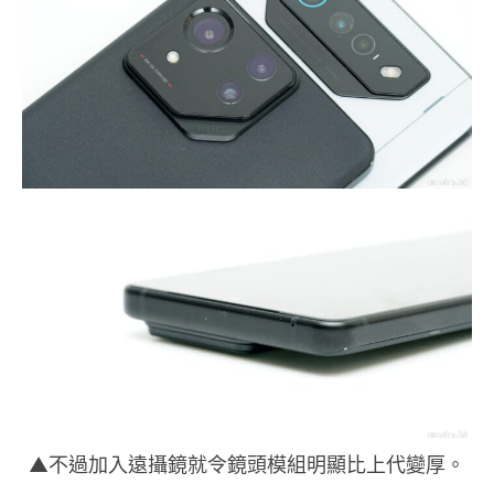
▲不過加入遠攝鏡就令鏡頭模組明顯比上代變厚。