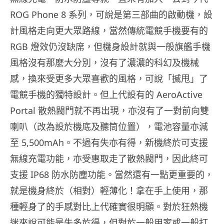
ROG Phone 8 系列，可說是第三部曲的啟動機，設
計風格走向更大眾路線，當然傳統電競手機要有的
RGB 燈效仍沒缺席，但機身設計就與一般旗艦手機
風格沒有那麼大分別，沒有了濃濃的科幻及機械
感，換來受更多大眾喜歡的風格，可說「搣甩」了
電競手機的獨特設計。但上代設有的 AeroActive
Portal 散熱閥門就不再出現，亦沒有了一對前向雙
喇叭（改為設於機底及聽筒位置），電池容量亦減
至 5,500mAh。不過有失亦有得，新機終於可支援
無線充電功能，亦受惠取走了散熱閥門，因此終可
支援 IP68 防水防塵功能。當然還有一點更重要的，
就是機身終於（相對）輕薄化！拿在手上使用，那
種輕身了的手感對比上代確實很明顯。對於狂熱機
迷來說可能是失多於得，但對於一般用家或一般打