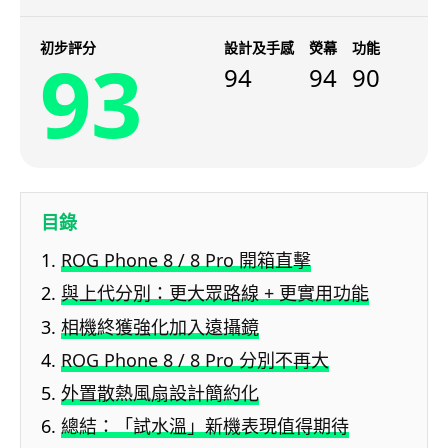
初步評分
設計及手感
熒幕
功能
93
94
94
90
目錄
ROG Phone 8 / 8 Pro 開箱直擊
與上代分別：更大眾路線 + 更實用功能
相機終獲強化加入遠攝鏡
ROG Phone 8 / 8 Pro 分別不再大
外置散熱風扇設計簡約化
總結：「試水溫」新機表現值得期待