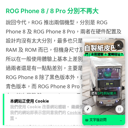
ROG Phone 8 / 8 Pro 分別不再大
說回今代，ROG 推出兩個機型，分別是 ROG
Phone 8 及 ROG Phone 8 Pro，兩者在硬件配置及
設計均沒有太大分別，最多也只是 8 Pro 擁有更多
×
RAM 及 ROM 而已，但機身尺寸及重量幾乎相同，
所以在一般使用體驗上基本上差別沒有那麼大。不
過兩者還是有一點點差別，主要是設計方面：首先
ROG Phone 8 除了黑色版本外，還設有頗為吸引的
青色版本，而 ROG Phone 8 Pro 就只有黑色一個版
本。其次是雖然 ROG Phone 8 及 ROG Phone 8
本網站正使用 Cookie
Pro 機背均採用 Slash 風格設計，以斜線分開機身
我們使用 Cookie 改善網站體驗。 繼續使用
🎵
⛶
我們的網站即表示您同意我們的
Cookie 政
上半及下半的不同設計，但前者上半為拋光玻璃物
策
。
📖 文字版訪問
→
料，下半為磨砂玻璃物料；而後者就均為磨砂物