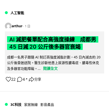
人工智能
arthur
1 日
AI 減肥餐單配合高強度操練 成都男
45 日減 20 公斤後多器官衰竭
成都一名男子跟隨 AI 制訂高強度減脂計劃，45 日內減去約 20
公斤後昏迷送院。醫生診斷他患上尿源性膿毒症、膿毒性休克
閱讀全文
及多器官功能障礙。...
22
4
分享
↗
3C科技
家居無線
影音產品