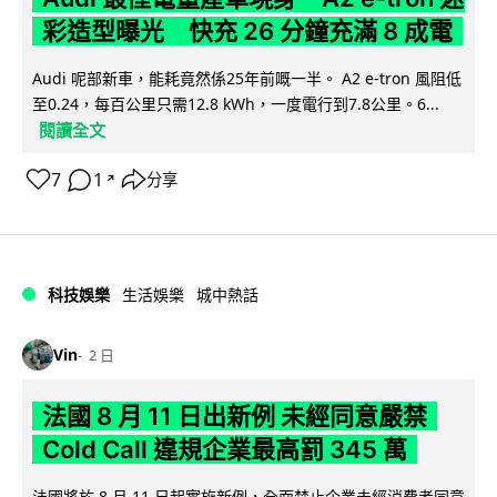
彩造型曝光 快充 26 分鐘充滿 8 成電
Audi 呢部新車，能耗竟然係25年前嘅一半。 A2 e-tron 風阻低
至0.24，每百公里只需12.8 kWh，一度電行到7.8公里。6...
閱讀全文
7
1
分享
↗
科技娛樂
生活娛樂
城中熱話
Vin
2 日
法國 8 月 11 日出新例 未經同意嚴禁
Cold Call 違規企業最高罰 345 萬
法國將於 8 月 11 日起實施新例，全面禁止企業未經消費者同意