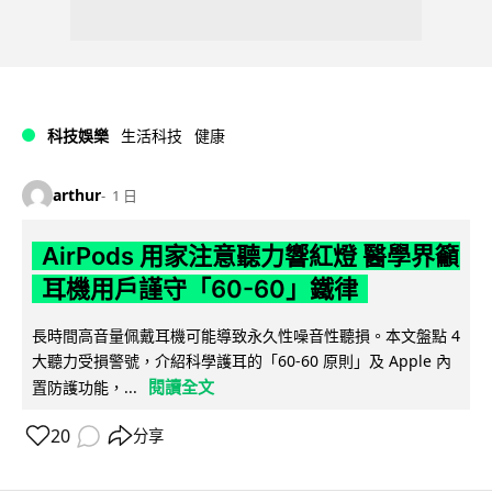
科技娛樂
生活科技
健康
arthur
1 日
AirPods 用家注意聽力響紅燈 醫學界籲
耳機用戶謹守「60-60」鐵律
長時間高音量佩戴耳機可能導致永久性噪音性聽損。本文盤點 4
大聽力受損警號，介紹科學護耳的「60-60 原則」及 Apple 內
閱讀全文
置防護功能，...
20
分享