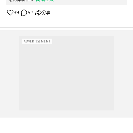
39
5
分享
↗
ADVERTISEMENT