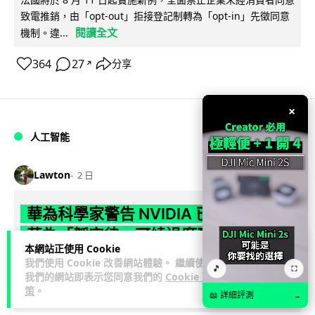
致電推銷，由「opt-out」拒接登記制轉為「opt-in」先徵同意
閱讀全文
機制。違...
364
27
分享
↗
×
人工智能
Lawton
2 日
華為科學家警告 NVIDIA 已近物理極限
華為「韜定律」可繞過摩爾定律瓶頸
本網站正使用 Cookie
我們使用 Cookie 改善網站體驗。 繼續使用
華為半導體首席科學家廖恒罕見接受近 5 小時專訪，警告
🎵
⛶
我們的網站即表示您同意我們的
Cookie 政
NVIDIA 等西方晶片巨頭正逼近物理極限，傳統製程升級已失經
策
。
閱讀全文
📖 詳細評測
濟效益。他同時介紹華為...
→