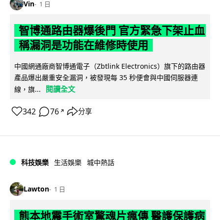
Vin
1 日
智博通路由器爆後門 官方緊急下架止血
稱漏洞是功能在維修時使用
中國網通廠商智博通電子（Zbtlink Electronics）旗下的路由器
產品爆出嚴重安全漏洞，被發現每 35 秒便會與中國伺服器連
閱讀全文
線，旗...
342
76
分享
↗
科技娛樂
生活娛樂
城中熱話
Lawton
1 日
熊本地震手術室驚魂片瘋傳 醫護保護病