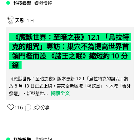
科技娛樂
遊戲情報
天恩
1 日
《魔獸世界：至暗之夜》12.1 「烏拉特
克的詛咒」專訪：巢穴不為提高世界首
領門檻而設 《諸王之眠》縮短約 10 分
鐘
《魔獸世界：至暗之夜》版本更新 12.1「烏拉特克的詛咒」將
於 8 月 13 日正式上線，帶來全新區域「盤蛇島」、地城「毒牙
閱讀全文
祭壇」、新型態世...
116
分享
科技娛樂
遊戲情報