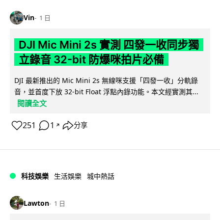
Vin
1 日
DJI Mic Mini 2s 實測 四發一收同步獨
立錄音 32-bit 防爆咪拍片必備
DJI 最新推出的 Mic Mini 2s 無線咪支援「四發一收」分軌錄
音，並首度下放 32-bit Float 浮點內錄功能。本文經實測其...
閱讀全文
251
1
分享
↗
科技娛樂
生活娛樂
城中熱話
Lawton
1 日