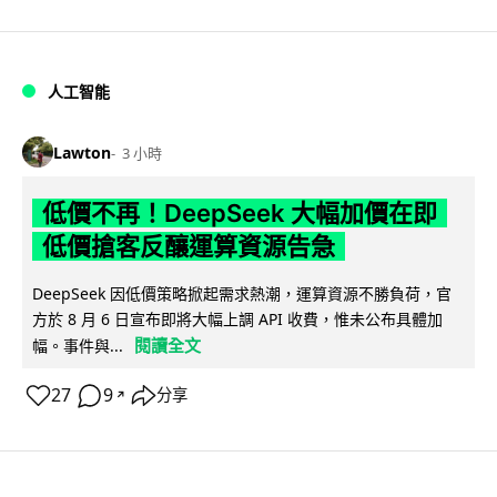
人工智能
Lawton
3 小時
低價不再！DeepSeek 大幅加價在即
低價搶客反釀運算資源告急
DeepSeek 因低價策略掀起需求熱潮，運算資源不勝負荷，官
方於 8 月 6 日宣布即將大幅上調 API 收費，惟未公布具體加
閱讀全文
幅。事件與...
27
9
分享
↗