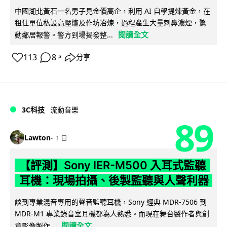
中國湖北黃石一名男子見金價高企，利用 AI 自學提煉黃金，在
租住單位私設高壓爐及作坊冶煉，過程產生大量刺鼻濃煙，驚
閱讀全文
動鄰居報警。警方到場揭發整...
113
8
分享
↗
3C科技
流動音樂
89
Lawton
1 日
【評測】Sony IER-M500 入耳式監聽
耳機：現場拍攝、後製監聽與人聲利器
談到專業混音專用的聲音監聽耳機，Sony 經典 MDR-7506 到
MDR-M1 專業錄音室耳機都為人熟悉。而現在舞台製作者與創
閱讀全文
意影像製作...