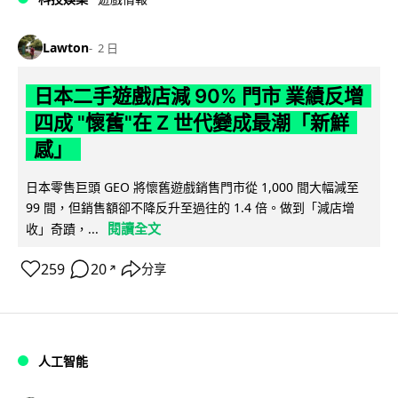
Lawton
2 日
日本二手遊戲店減 90% 門市 業績反增
四成 "懷舊"在 Z 世代變成最潮「新鮮
感」
日本零售巨頭 GEO 將懷舊遊戲銷售門市從 1,000 間大幅減至
99 間，但銷售額卻不降反升至過往的 1.4 倍。做到「減店增
閱讀全文
收」奇蹟，...
259
20
分享
↗
人工智能