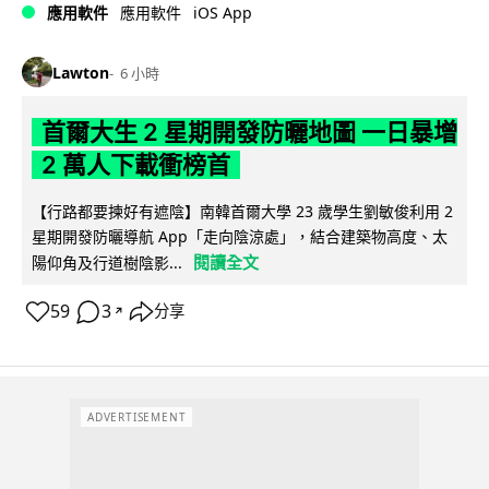
iOS App
應用軟件
應用軟件
Lawton
6 小時
首爾大生 2 星期開發防曬地圖 一日暴增
2 萬人下載衝榜首
【行路都要揀好有遮陰】南韓首爾大學 23 歲學生劉敏俊利用 2
星期開發防曬導航 App「走向陰涼處」，結合建築物高度、太
閱讀全文
陽仰角及行道樹陰影...
59
3
分享
↗
ADVERTISEMENT