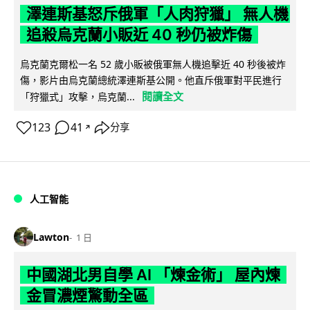
澤連斯基怒斥俄軍「人肉狩獵」 無人機
追殺烏克蘭小販近 40 秒仍被炸傷
烏克蘭克爾松一名 52 歲小販被俄軍無人機追擊近 40 秒後被炸
傷，影片由烏克蘭總統澤連斯基公開。他直斥俄軍對平民進行
閱讀全文
「狩獵式」攻擊，烏克蘭...
123
41
分享
↗
人工智能
Lawton
1 日
中國湖北男自學 AI 「煉金術」 屋內煉
金冒濃煙驚動全區