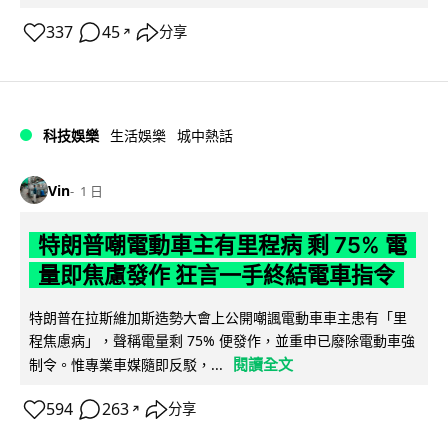
337
45
分享
↗
科技娛樂
生活娛樂
城中熱話
Vin
1 日
特朗普嘲電動車主有里程病 剩 75% 電
量即焦慮發作 狂言一手終結電車指令
特朗普在拉斯維加斯造勢大會上公開嘲諷電動車車主患有「里
程焦慮病」，聲稱電量剩 75% 便發作，並重申已廢除電動車強
閱讀全文
制令。惟專業車媒隨即反駁，...
594
263
分享
↗