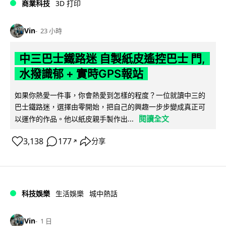
商業科技
3D 打印
Vin
23 小時
中三巴士鐵路迷 自製紙皮遙控巴士 門,
水撥識郁 + 實時GPS報站
如果你熱愛一件事，你會熱愛到怎樣的程度？一位就讀中三的
巴士鐵路迷，選擇由零開始，把自己的興趣一步步變成真正可
閱讀全文
以運作的作品。他以紙皮親手製作出...
3,138
177
分享
↗
科技娛樂
生活娛樂
城中熱話
Vin
1 日