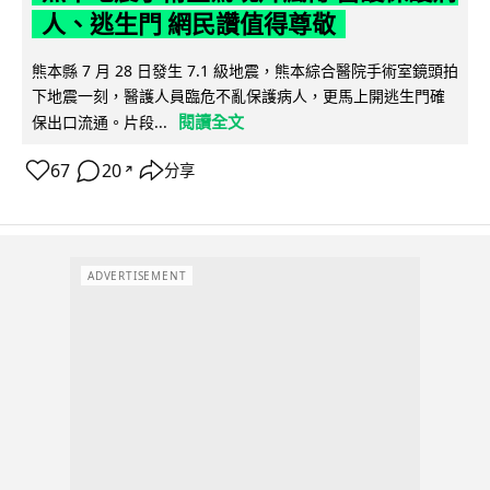
人、逃生門 網民讚值得尊敬
熊本縣 7 月 28 日發生 7.1 級地震，熊本綜合醫院手術室鏡頭拍
下地震一刻，醫護人員臨危不亂保護病人，更馬上開逃生門確
閱讀全文
保出口流通。片段...
67
20
分享
↗
ADVERTISEMENT