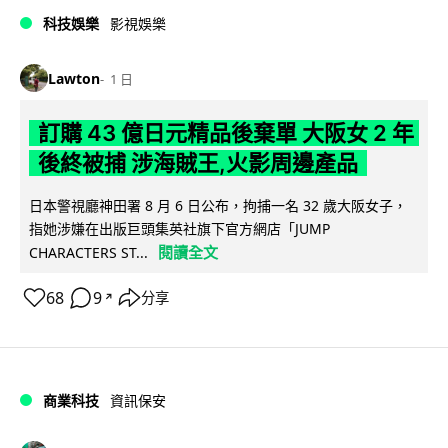
科技娛樂
影視娛樂
Lawton
1 日
訂購 43 億日元精品後棄單 大阪女 2 年
後終被捕 涉海賊王,火影周邊產品
日本警視廳神田署 8 月 6 日公布，拘捕一名 32 歲大阪女子，
指她涉嫌在出版巨頭集英社旗下官方網店「JUMP
閱讀全文
CHARACTERS ST...
68
9
分享
↗
商業科技
資訊保安