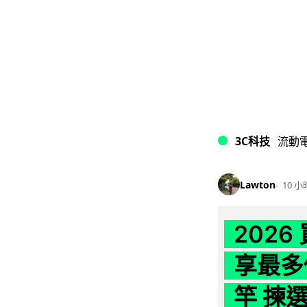
3C科技
流動
Lawton
10 小
202
享最多
竿 揀