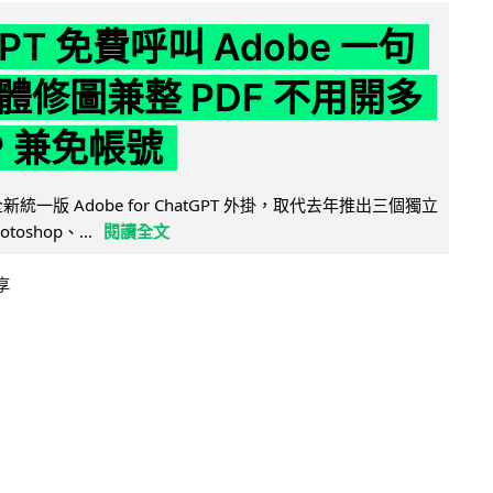
GPT 免費呼叫 Adobe 一句
體修圖兼整 PDF 不用開多
P 兼免帳號
全新統一版 Adobe for ChatGPT 外掛，取代去年推出三個獨立
otoshop、...
閱讀全文
享