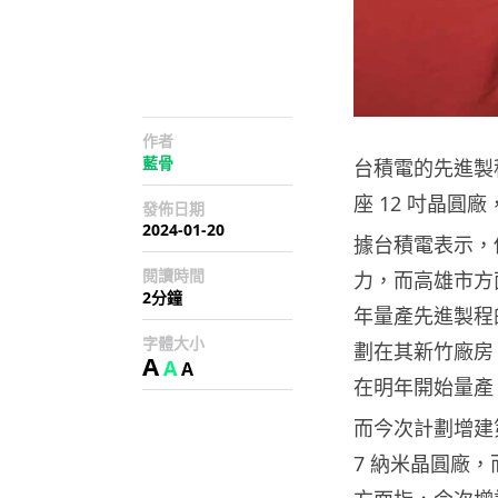
作者
藍骨
台積電的先進製
座 12 吋晶圓
發佈日期
2024-01-20
據台積電表示，
閱讀時間
力，而高雄市方
2分鐘
年量產先進製程
字體大小
劃在其新竹廠房
A
A
A
在明年開始量產 
而今次計劃增建第
7 納米晶圓廠