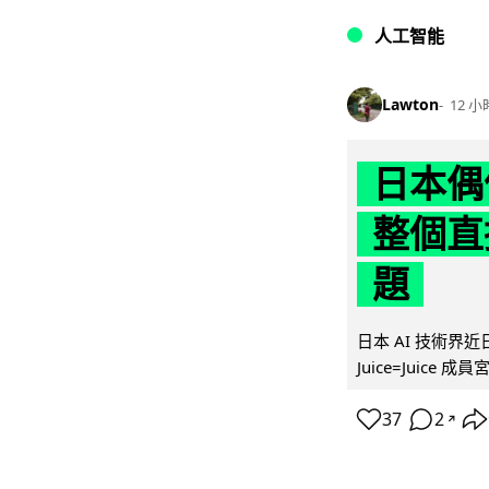
人工智能
Lawton
12 小
日本偶
整個直
題
日本 AI 技術
Juice=Juic
37
2
↗