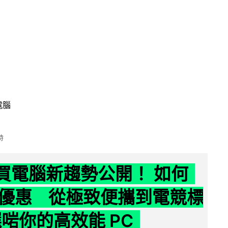
電腦
時
6 買電腦新趨勢公開！ 如何
優惠 從極致便攜到電競標
選啱你的高效能 PC