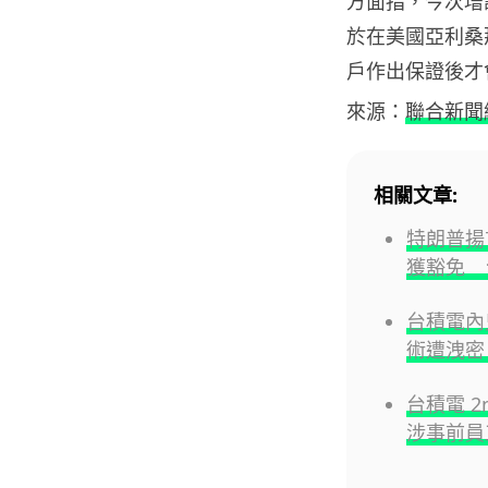
方面指，今次增
於在美國亞利桑
戶作出保證後才
來源：
聯合新聞
相關文章:
特朗普揚
獲豁免 台
台積電內鬼
術遭洩密
台積電 
涉事前員