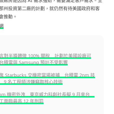
設廠房是因為 AI 需求強勁，需要滿足客戶需求。至
那州投資第二廠的計劃，就仍然有待美國政府和客
會推動。
網
言對半導體徵 100% 關稅 計劃於美國設廠可
積電與 Samsung 預計不受影響
 Starbucks 交機密當場被捕 台積電 2nm 技
 9 名工程師涉嫌竊取核心技術
2nm 機密外洩 東京威力科創社長擬 9 月來台
工面臨最高 12 年刑罰