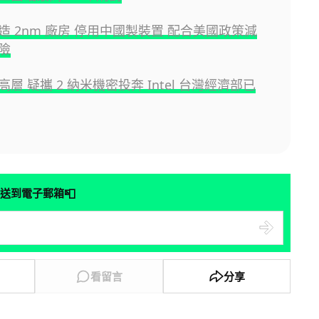
造 2nm 廠房 停用中國製裝置 配合美國政策減
險
層 疑攜 2 納米機密投奔 Intel 台灣經濟部已
📮
送到電子郵箱
看留言
分享