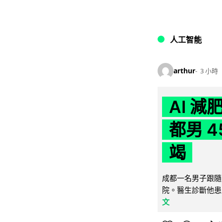
人工智能
arthur
3 小時
AI 
都男 4
竭
成都一名男子跟隨 
院。醫生診斷他患
文