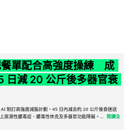
減肥餐單配合高強度操練 成
5 日減 20 公斤後多器官衰
AI 制訂高強度減脂計劃，45 日內減去約 20 公斤後昏迷送
上尿源性膿毒症、膿毒性休克及多器官功能障礙。...
閱讀全