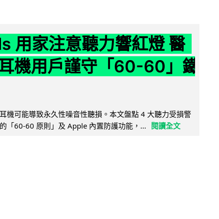
ods 用家注意聽力響紅燈 醫
耳機用戶謹守「60-60」鐵
耳機可能導致永久性噪音性聽損。本文盤點 4 大聽力受損警
60-60 原則」及 Apple 內置防護功能，...
閱讀全文