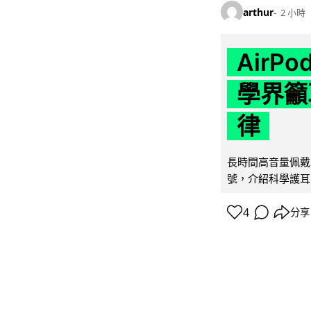
arthur
2 小時
AirP
學界籲
律
長時間高音量佩戴
號，介紹科學護耳的「
4
分享