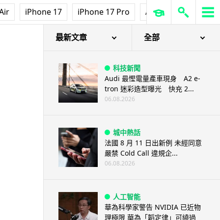
Air
iPhone 17
iPhone 17 Pro
AirPods Pro 3
Ap
最新文章
全部
科技新聞
Audi 最慳電量產車現身 A2 e-
tron 迷彩造型曝光 快充 2...
06.08.2026
城中熱話
法國 8 月 11 日出新例 未經同意
嚴禁 Cold Call 違規企...
06.08.2026
人工智能
華為科學家警告 NVIDIA 已近物
理極限 華為「韜定律」可繞過