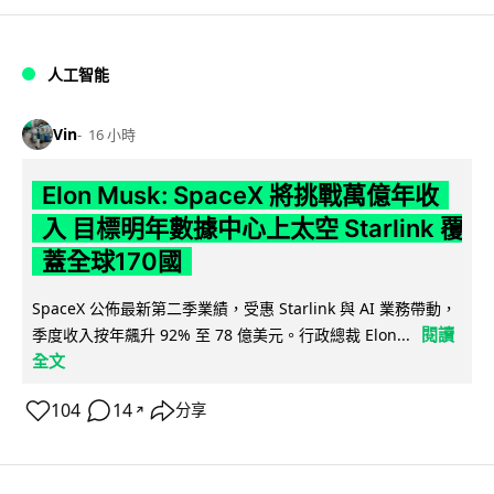
人工智能
Vin
16 小時
Elon Musk: SpaceX 將挑戰萬億年收
入 目標明年數據中心上太空 Starlink 覆
蓋全球170國
SpaceX 公佈最新第二季業績，受惠 Starlink 與 AI 業務帶動，
閱讀
季度收入按年飆升 92% 至 78 億美元。行政總裁 Elon...
全文
104
14
分享
↗