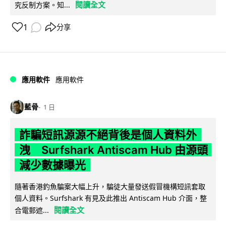
閱讀全文
究反制方案。知...
1
分享
應用軟件
應用軟件
藍骨
1 日
詐騙短訊源源不絕背後是個人資料外
洩 Surfshark Antiscam Hub 由源頭
減少數據曝光
隨著香港釣魚騙案大幅上升，騙徒大量發送假冒機構短訊套取
個人資料。Surfshark 有見及此推出 Antiscam Hub 介面，整
閱讀全文
合電郵遮...