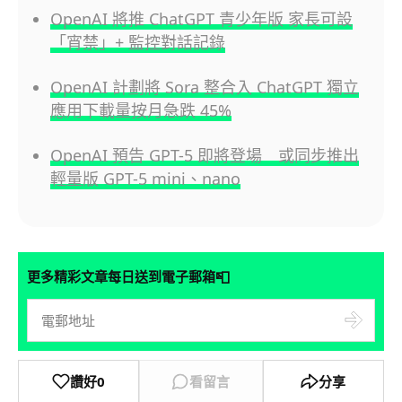
OpenAI 將推 ChatGPT 青少年版 家長可設
「宵禁」+ 監控對話記錄
OpenAI 計劃將 Sora 整合入 ChatGPT 獨立
應用下載量按月急跌 45%
OpenAI 預告 GPT-5 即將登場 或同步推出
輕量版 GPT-5 mini、nano
📮
更多精彩文章每日送到電子郵箱
讚好
0
看留言
分享