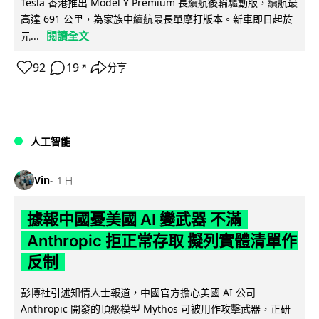
Tesla 香港推出 Model Y Premium 長續航後輪驅動版，續航最
高達 691 公里，為家族中續航最長單摩打版本。新車即日起於
閱讀全文
元...
92
19
分享
↗
人工智能
Vin
1 日
據報中國憂美國 AI 變武器 不滿
Anthropic 拒正常存取 擬列實體清單作
反制
彭博社引述知情人士報道，中國官方擔心美國 AI 公司
Anthropic 開發的頂級模型 Mythos 可被用作攻擊武器，正研