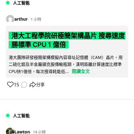
人工智能
arthur
1 小時
港大工程學院研極簡架構晶片 搜尋速度
勝標準 CPU 1 億倍
港大團隊研發極簡架構模擬內容尋址記憶體（CAM）晶片，用
二硫化鉬及半金屬銻克服傳輸瓶頸，漢明距離計算速度比標準
閱讀全文
CPU快1億倍，每次搜尋耗能低...
15
分享
人工智能
Lawton
14 小時