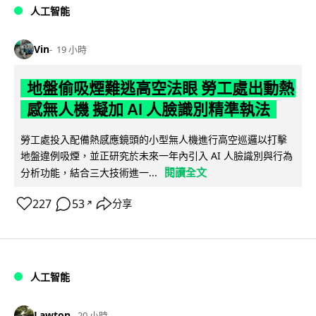
人工智能
Vin
19 小時
地盤偷吸煙難逃高空法眼 勞工處出動熱
感無人機 擬加 AI 人臉識別精準執法
勞工處投入配備熱感應鏡頭的小型無人機進行高空巡邏以打擊
地盤違例吸煙，並正研究於未來一年內引入 AI 人臉識別與行為
閱讀全文
分析功能，結合三大技術進一...
227
53
分享
↗
人工智能
Lawton
20 小時