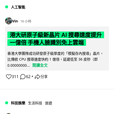
人工智能
Vin
16 小時
港大研原子級新晶片 AI 搜尋速度提升
一億倍 手機人臉識別免上雲端
香港大學團隊成功研發原子級厚度的「模擬存內搜尋」晶片，
比傳統 CPU 搜尋速度快約 1 億倍，延遲低至 36 皮秒（即
閱讀全文
0.00000000...
311
62
分享
↗
科技娛樂
生活科技
旅遊