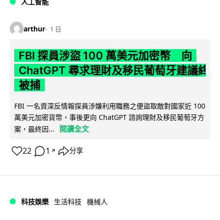
人工智能
arthur
1 日
FBI 探員涉盜 100 萬美元加密幣 向
ChatGPT 尋求理財及移民葡萄牙建議終
被捕
FBI 一名資深反情報探員涉嫌利用職務之便盜取敵對國家近 100
萬美元加密貨幣，事後更向 ChatGPT 諮詢理財及移民葡萄牙方
閱讀全文
案，最終因...
22
1
分享
↗
科技娛樂
生活科技
機械人