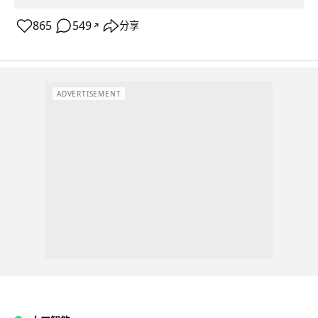
865
549
分享
↗
ADVERTISEMENT