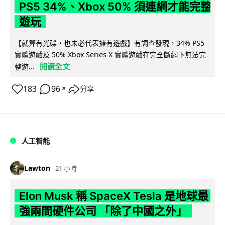
PS5 34%、Xbox 50% 須連網才能完整
遊玩
【就算有光碟，也未必代表擁有遊戲】有調查發現，34% PS5
實體遊戲及 50% Xbox Series X 實體遊戲在完全斷網下無法完
閱讀全文
整遊...
183
96
分享
↗
人工智能
Lawton
21 小時
Elon Musk 稱 SpaceX Tesla 是地球最
強兩間硬件公司 「除了中國之外」