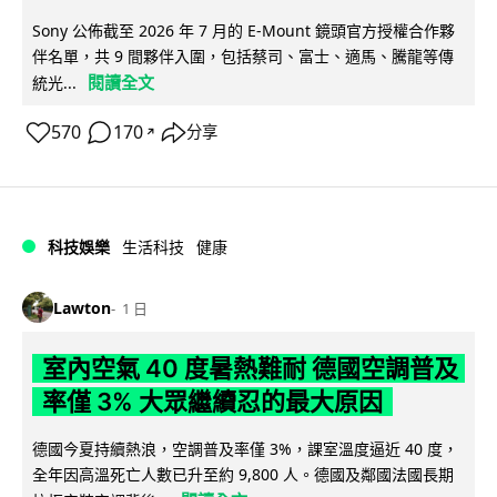
Sony 公佈截至 2026 年 7 月的 E-Mount 鏡頭官方授權合作夥
伴名單，共 9 間夥伴入圍，包括蔡司、富士、適馬、騰龍等傳
閱讀全文
統光...
570
170
分享
↗
科技娛樂
生活科技
健康
Lawton
1 日
室內空氣 40 度暑熱難耐 德國空調普及
率僅 3% 大眾繼續忍的最大原因
德國今夏持續熱浪，空調普及率僅 3%，課室溫度逼近 40 度，
全年因高溫死亡人數已升至約 9,800 人。德國及鄰國法國長期