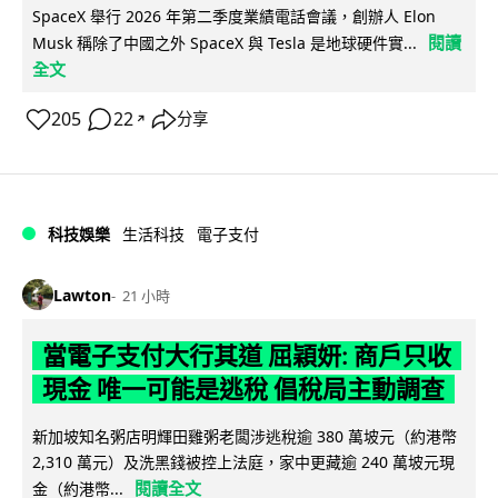
SpaceX 舉行 2026 年第二季度業績電話會議，創辦人 Elon
閱讀
Musk 稱除了中國之外 SpaceX 與 Tesla 是地球硬件實...
全文
205
22
分享
↗
科技娛樂
生活科技
電子支付
Lawton
21 小時
當電子支付大行其道 屈穎妍: 商戶只收
現金 唯一可能是逃稅 倡稅局主動調查
新加坡知名粥店明輝田雞粥老闆涉逃稅逾 380 萬坡元（約港幣
2,310 萬元）及洗黑錢被控上法庭，家中更藏逾 240 萬坡元現
閱讀全文
金（約港幣...