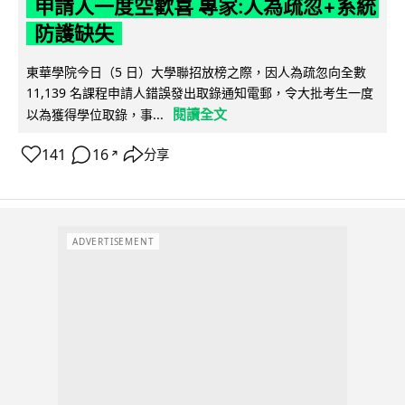
申請人一度空歡喜 專家:人為疏忽+系統
防護缺失
東華學院今日（5 日）大學聯招放榜之際，因人為疏忽向全數
11,139 名課程申請人錯誤發出取錄通知電郵，令大批考生一度
閱讀全文
以為獲得學位取錄，事...
141
16
分享
↗
ADVERTISEMENT