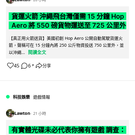
貨運火箭 沖繩飛台灣僅需 15 分鐘 Hop
Aero 將 550 磅貨物運送至 725 公里外
【真正用火箭送貨】美國初創 Hop Aero 公開自動駕駛貨運火
箭，聲稱可在 15 分鐘內將 250 公斤物資投送 750 公里外，並
閱讀全文
以沖繩...
45
6
分享
↗
科技娛樂
遊戲情報
Lawton
21 小時
有實體光碟未必代表你擁有遊戲 調查：