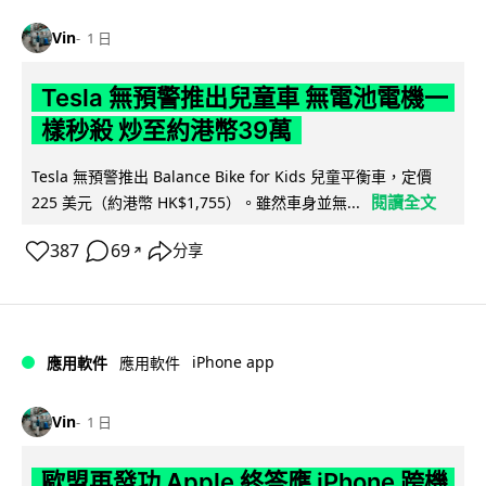
Vin
1 日
Tesla 無預警推出兒童車 無電池電機一
樣秒殺 炒至約港幣39萬
Tesla 無預警推出 Balance Bike for Kids 兒童平衡車，定價
閱讀全文
225 美元（約港幣 HK$1,755）。雖然車身並無...
387
69
分享
↗
iPhone app
應用軟件
應用軟件
Vin
1 日
歐盟再發功 Apple 終答應 iPhone 跨機