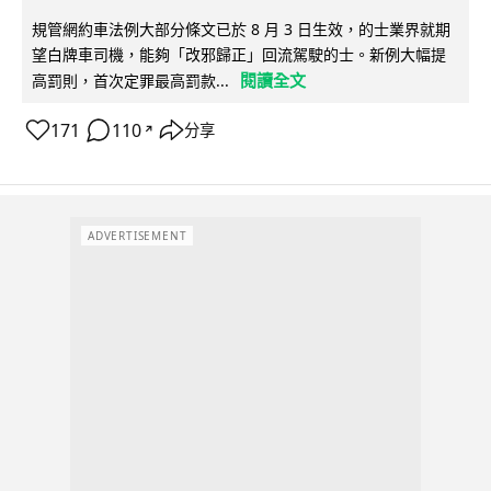
規管網約車法例大部分條文已於 8 月 3 日生效，的士業界就期
望白牌車司機，能夠「改邪歸正」回流駕駛的士。新例大幅提
閱讀全文
高罰則，首次定罪最高罰款...
171
110
分享
↗
ADVERTISEMENT