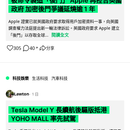
被命令製造「後門」 Apple 再控告英國
政府 加密後門爭議延燒逾 1 年
Apple 證實已就英國政府要求取得用戶加密資料一事，向英國
調查權力法庭提出新一輪法律訴訟。英國政府要求 Apple 建立
閱讀全文
「後門」以存取全球...
305
40
分享
↗
科技娛樂
生活科技
汽車科技
Lawton
1 日
Tesla Model Y 長續航後驅版抵港
YOHO MALL 率先試駕