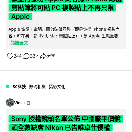
剪貼簿將可貼 PC 複製貼上不再只限
Apple
Apple 電話、電腦之間剪貼簿互聯（即是你從 iPhone 複製內
容，可在另一部 iPad, Mac 電腦貼上），是 Apple 生態重要...
閱讀全文
244
33
分享
↗
3C科技
數碼相機
攝影文化
Vin
1 日
Sony 授權鏡頭名單公佈 中國廠平價鏡
頭全數缺席 Nikon 已告唯卓仕侵權