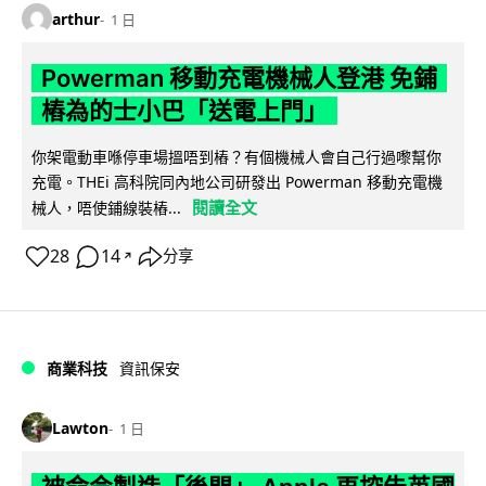
arthur
1 日
Powerman 移動充電機械人登港 免鋪
樁為的士小巴「送電上門」
你架電動車喺停車場搵唔到樁？有個機械人會自己行過嚟幫你
充電。THEi 高科院同內地公司研發出 Powerman 移動充電機
閱讀全文
械人，唔使鋪線裝樁...
28
14
分享
↗
商業科技
資訊保安
Lawton
1 日