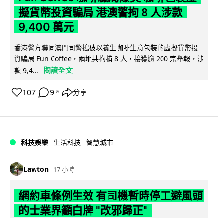
擬貨幣投資騙局 港澳警拘 8 人涉款
9,400 萬元
香港警方聯同澳門司警搗破以養生咖啡生意包裝的虛擬貨幣投
資騙局 Fun Coffee，兩地共拘捕 8 人，接獲逾 200 宗舉報，涉
閱讀全文
款 9,4...
107
9
分享
↗
科技娛樂
生活科技
智慧城市
Lawton
17 小時
網約車條例生效 有司機暫時停工避風頭
的士業界籲白牌 "改邪歸正"