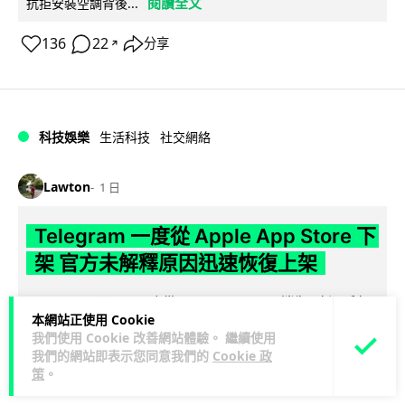
閱讀全文
抗拒安裝空調背後...
136
22
分享
↗
科技娛樂
生活科技
社交網絡
Lawton
1 日
Telegram 一度從 Apple App Store 下
架 官方未解釋原因迅速恢復上架
Telegram 8 月 4 日一度從 Apple App Store 消失，新用戶無
本網站正使用 Cookie
閱讀全文
法下載，惟已於短時間內恢復上架。Apple 及 Tel...
我們使用 Cookie 改善網站體驗。 繼續使用
我們的網站即表示您同意我們的
Cookie 政
80
3
分享
↗
策
。