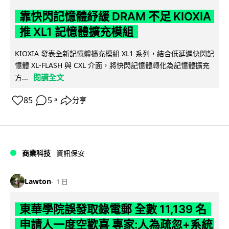
靠快閃記憶體紓緩 DRAM 不足 KIOXIA
推 XL1 記憶體擴充模組
KIOXIA 發表全新記憶體擴充模組 XL1 系列，結合低延遲快閃記
憶體 XL-FLASH 與 CXL 介面，將快閃記憶體轉化為記憶體擴充
閱讀全文
方...
85
5
分享
↗
商業科技
資訊保安
Lawton
1 日
東華學院誤發取錄電郵 全數 11,139 名
申請人一度空歡喜 專家:人為疏忽+系統