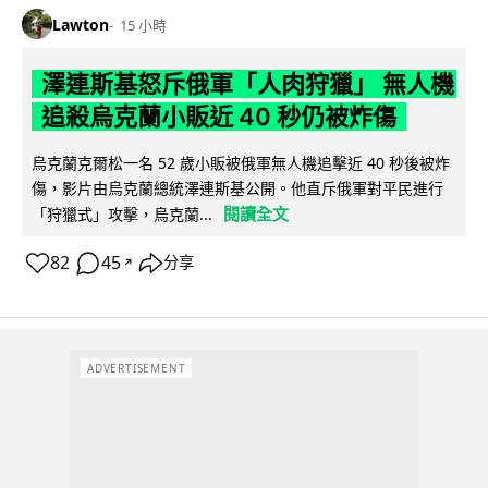
Lawton
15 小時
澤連斯基怒斥俄軍「人肉狩獵」 無人機
追殺烏克蘭小販近 40 秒仍被炸傷
烏克蘭克爾松一名 52 歲小販被俄軍無人機追擊近 40 秒後被炸
傷，影片由烏克蘭總統澤連斯基公開。他直斥俄軍對平民進行
閱讀全文
「狩獵式」攻擊，烏克蘭...
82
45
分享
↗
ADVERTISEMENT