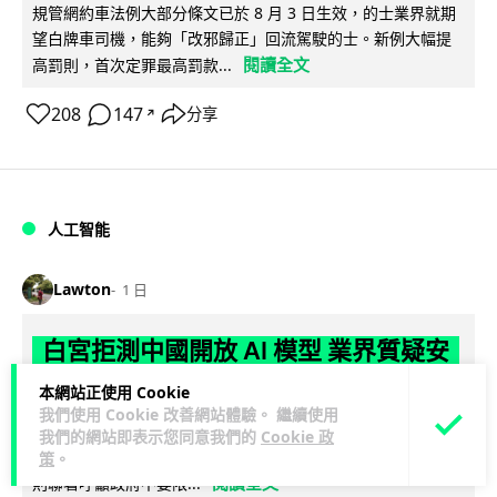
規管網約車法例大部分條文已於 8 月 3 日生效，的士業界就期
望白牌車司機，能夠「改邪歸正」回流駕駛的士。新例大幅提
閱讀全文
高罰則，首次定罪最高罰款...
208
147
分享
↗
人工智能
Lawton
1 日
白宮拒測中國開放 AI 模型 業界質疑安
全框架選擇性執行
本網站正使用 Cookie
我們使用 Cookie 改善網站體驗。 繼續使用
彭博社報道，白宮通知美國頂尖 AI 公司，中國開發的開放權重
我們的網站即表示您同意我們的
Cookie 政
模型將不納入特朗普政府新 AI 安全框架的測試範圍。美國業界
策
。
閱讀全文
則聯署呼籲政府不要限...