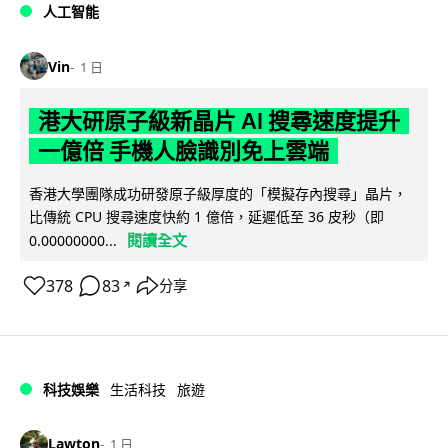
人工智能
Vin
1 日
港大研原子級新晶片 AI 搜尋速度提升
一億倍 手機人臉識別免上雲端
香港大學團隊成功研發原子級厚度的「模擬存內搜尋」晶片，
比傳統 CPU 搜尋速度快約 1 億倍，延遲低至 36 皮秒（即
閱讀全文
0.00000000...
378
83
分享
↗
科技娛樂
生活科技
旅遊
Lawton
1 日