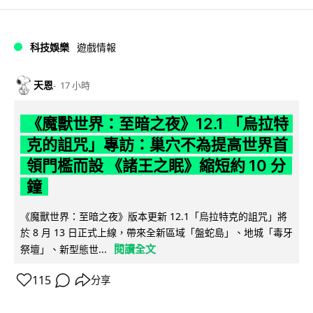
科技娛樂
遊戲情報
天恩
17 小時
《魔獸世界：至暗之夜》12.1 「烏拉特
克的詛咒」專訪：巢穴不為提高世界首
領門檻而設 《諸王之眠》縮短約 10 分
鐘
《魔獸世界：至暗之夜》版本更新 12.1「烏拉特克的詛咒」將
於 8 月 13 日正式上線，帶來全新區域「盤蛇島」、地城「毒牙
閱讀全文
祭壇」、新型態世...
115
分享