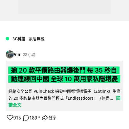
3C科技
家居無線
Vin
22 小時
逾 20 款平價路由器爆後門 每 35 秒自
動連線回中國 全球 10 萬用家私隱堪憂
網絡安全公司 VulnCheck 揭發中國智博通電子（Zbtlink）生產
閱
的 20 多款路由器內置後門程式「Endlessdoors」（無盡...
讀全文
915
189
分享
↗