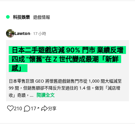
科技娛樂
遊戲情報
Lawton
17 小時
日本二手遊戲店減 90% 門市 業績反增
四成 "懷舊"在 Z 世代變成最潮「新鮮
感」
日本零售巨頭 GEO 將懷舊遊戲銷售門市從 1,000 間大幅減至
99 間，但銷售額卻不降反升至過往的 1.4 倍。做到「減店增
閱讀全文
收」奇蹟，...
210
17
分享
↗