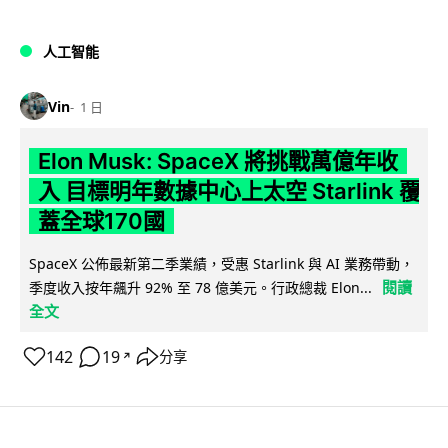
人工智能
Vin
1 日
Elon Musk: SpaceX 將挑戰萬億年收
入 目標明年數據中心上太空 Starlink 覆
蓋全球170國
SpaceX 公佈最新第二季業績，受惠 Starlink 與 AI 業務帶動，
閱讀
季度收入按年飆升 92% 至 78 億美元。行政總裁 Elon...
全文
142
19
分享
↗