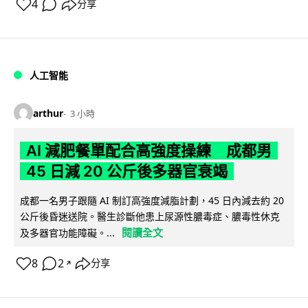
4
分享
人工智能
arthur
3 小時
AI 減肥餐單配合高強度操練 成都男
45 日減 20 公斤後多器官衰竭
成都一名男子跟隨 AI 制訂高強度減脂計劃，45 日內減去約 20
公斤後昏迷送院。醫生診斷他患上尿源性膿毒症、膿毒性休克
閱讀全文
及多器官功能障礙。...
8
2
分享
↗