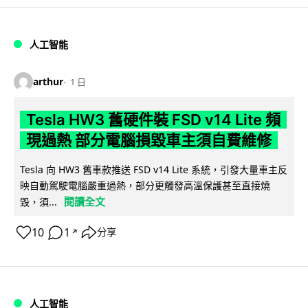
人工智能
arthur
1 日
Tesla HW3 舊硬件裝 FSD v14 Lite 頻
現過熱 部分電腦損毀車主須自費維修
Tesla 向 HW3 舊車款推送 FSD v14 Lite 系統，引發大量車主反
映自動駕駛電腦嚴重過熱，部分更觸發高溫保護甚至直接燒
閱讀全文
毀，須...
10
1
分享
↗
人工智能