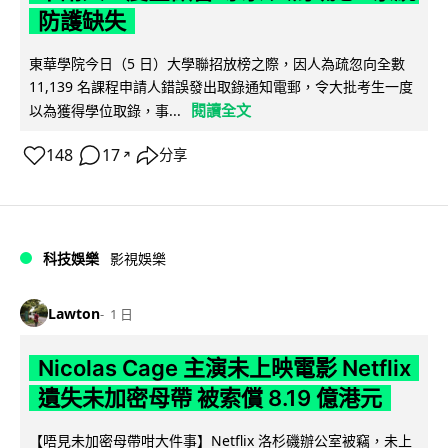
防護缺失
東華學院今日（5 日）大學聯招放榜之際，因人為疏忽向全數
11,139 名課程申請人錯誤發出取錄通知電郵，令大批考生一度
閱讀全文
以為獲得學位取錄，事...
148
17
分享
↗
科技娛樂
影視娛樂
Lawton
1 日
Nicolas Cage 主演未上映電影 Netflix
遺失未加密母帶 被索償 8.19 億港元
【唔見未加密母帶咁大件事】Netflix 洛杉磯辦公室被竊，未上