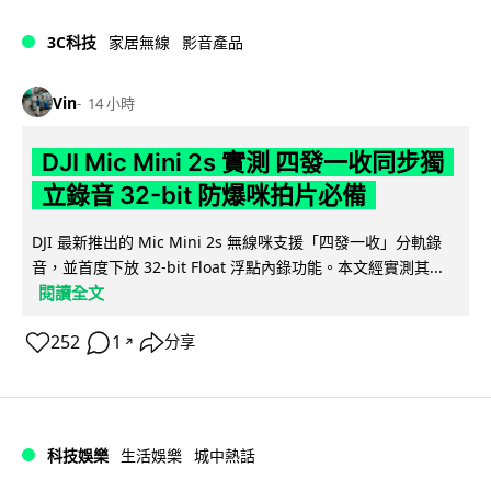
3C科技
家居無線
影音產品
Vin
14 小時
DJI Mic Mini 2s 實測 四發一收同步獨
立錄音 32-bit 防爆咪拍片必備
DJI 最新推出的 Mic Mini 2s 無線咪支援「四發一收」分軌錄
音，並首度下放 32-bit Float 浮點內錄功能。本文經實測其...
閱讀全文
252
1
分享
↗
科技娛樂
生活娛樂
城中熱話