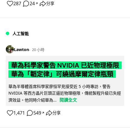
287
24
分享
↗
人工智能
Lawton
20 小時
華為科學家警告 NVIDIA 已近物理極限
華為「韜定律」可繞過摩爾定律瓶頸
華為半導體首席科學家廖恒罕見接受近 5 小時專訪，警告
NVIDIA 等西方晶片巨頭正逼近物理極限，傳統製程升級已失經
閱讀全文
濟效益。他同時介紹華為...
1,471
549
分享
↗