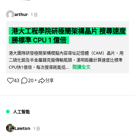
arthur
1 日
港大工程學院研極簡架構晶片 搜尋速度
勝標準 CPU 1 億倍
港大團隊研發極簡架構模擬內容尋址記憶體（CAM）晶片，用
二硫化鉬及半金屬銻克服傳輸瓶頸，漢明距離計算速度比標準
閱讀全文
CPU快1億倍，每次搜尋耗能低...
43
20
分享
↗
人工智能
Lawton
1 日