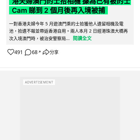
港夫婦澳門的士拾相機 據為己有被的士
Cam 睇到 2 個月後再入境被捕
一對香港夫婦今年 5 月遊澳門乘的士拾獲他人遺留相機及電
池，拾遺不報並帶返香港自用。兩人本月 2 日經港珠澳大橋再
閱讀全文
次入境澳門時，被治安警察局...
491
68
分享
↗
ADVERTISEMENT