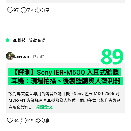
97
7
分享
↗
3C科技
流動音樂
89
Lawton
17 小時
【評測】Sony IER-M500 入耳式監聽
耳機：現場拍攝、後製監聽與人聲利器
談到專業混音專用的聲音監聽耳機，Sony 經典 MDR-7506 到
MDR-M1 專業錄音室耳機都為人熟悉。而現在舞台製作者與創
閱讀全文
意影像製作...
34
2
分享
↗