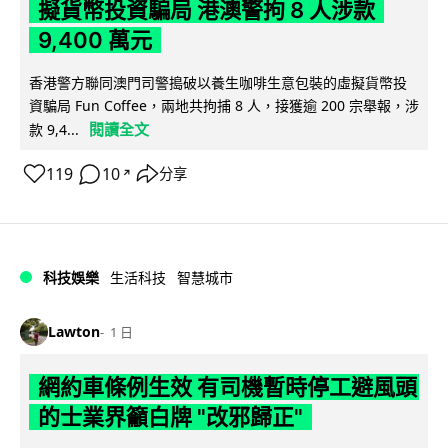
擬貨幣投資騙局 港澳警拘 8 人涉款
9,400 萬元
香港警方聯同澳門司警搗破以養生咖啡生意包裝的虛擬貨幣投
資騙局 Fun Coffee，兩地共拘捕 8 人，接獲逾 200 宗舉報，涉
閱讀全文
款 9,4...
119
10
分享
↗
科技娛樂
生活科技
智慧城市
Lawton
1 日
網約車條例生效 有司機暫時停工避風頭
的士業界籲白牌 "改邪歸正"