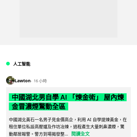
人工智能
Lawton
16 小時
中國湖北男自學 AI 「煉金術」 屋內煉
金冒濃煙驚動全區
中國湖北黃石一名男子見金價高企，利用 AI 自學提煉黃金，在
租住單位私設高壓爐及作坊冶煉，過程產生大量刺鼻濃煙，驚
閱讀全文
動鄰居報警。警方到場揭發整...