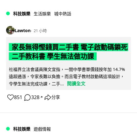
科技娛樂
生活娛樂
城中熱話
Lawton
21 小時
家長無得慳錢買二手書 電子啟動碼鎖死
二手教科書 學生無法做功課
社福界立法會議員陳文宜指，一間中學書單價錢按年加 14.7%
遠超通漲，令家長難以負擔。而且電子教材啟動碼這項設計，
閱讀全文
令學生無法完成功課，二手...
851
328
分享
↗
科技娛樂
遊戲情報