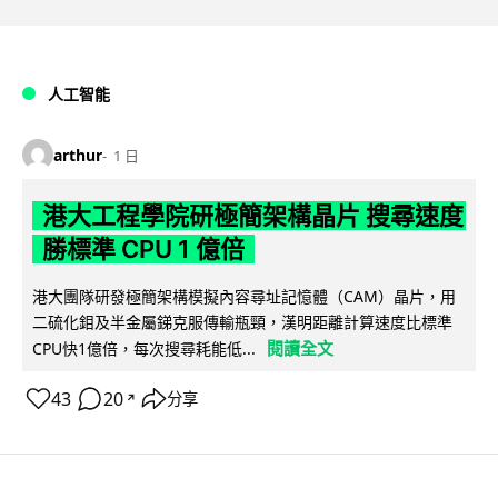
人工智能
arthur
1 日
港大工程學院研極簡架構晶片 搜尋速度
勝標準 CPU 1 億倍
港大團隊研發極簡架構模擬內容尋址記憶體（CAM）晶片，用
二硫化鉬及半金屬銻克服傳輸瓶頸，漢明距離計算速度比標準
閱讀全文
CPU快1億倍，每次搜尋耗能低...
43
20
分享
↗