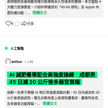
長時間高音量佩戴耳機可能導致永久性噪音性聽損。本文盤點 4
大聽力受損警號，介紹科學護耳的「60-60 原則」及 Apple 內
閱讀全文
置防護功能，...
9
分享
人工智能
arthur
5 小時
AI 減肥餐單配合高強度操練 成都男
45 日減 20 公斤後多器官衰竭
成都一名男子跟隨 AI 制訂高強度減脂計劃，45 日內減去約 20
公斤後昏迷送院。醫生診斷他患上尿源性膿毒症、膿毒性休克
閱讀全文
及多器官功能障礙。...