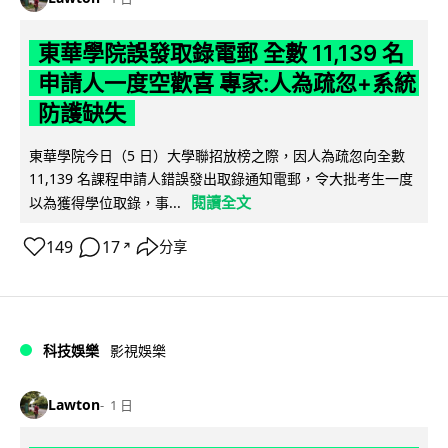
東華學院誤發取錄電郵 全數 11,139 名
申請人一度空歡喜 專家:人為疏忽+系統
防護缺失
東華學院今日（5 日）大學聯招放榜之際，因人為疏忽向全數
11,139 名課程申請人錯誤發出取錄通知電郵，令大批考生一度
閱讀全文
以為獲得學位取錄，事...
149
17
分享
↗
科技娛樂
影視娛樂
Lawton
1 日