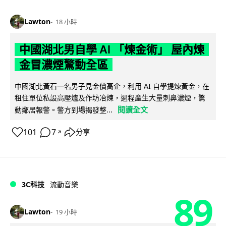
Lawton
18 小時
中國湖北男自學 AI 「煉金術」 屋內煉
金冒濃煙驚動全區
中國湖北黃石一名男子見金價高企，利用 AI 自學提煉黃金，在
租住單位私設高壓爐及作坊冶煉，過程產生大量刺鼻濃煙，驚
閱讀全文
動鄰居報警。警方到場揭發整...
101
7
分享
↗
3C科技
流動音樂
89
Lawton
19 小時