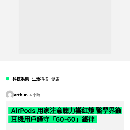
科技娛樂
生活科技
健康
arthur
4 小時
AirPods 用家注意聽力響紅燈 醫學界籲
耳機用戶謹守「60-60」鐵律