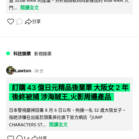
置 32GB RAM 的建議。分析指微軟同時新推出的 8GB RAM 入
閱讀全文
門...
分享
科技娛樂
影視娛樂
Lawton
28 分
訂購 43 億日元精品後棄單 大阪女 2 年
後終被捕 涉海賊王,火影周邊產品
日本警視廳神田署 8 月 6 日公布，拘捕一名 32 歲大阪女子，
指她涉嫌在出版巨頭集英社旗下官方網店「JUMP
閱讀全文
CHARACTERS ST...
1
分享
↗