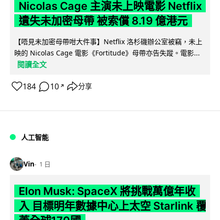
Nicolas Cage 主演未上映電影 Netflix
遺失未加密母帶 被索償 8.19 億港元
【唔見未加密母帶咁大件事】Netflix 洛杉磯辦公室被竊，未上
映的 Nicolas Cage 電影《Fortitude》母帶亦告失蹤。電影...
閱讀全文
184
10
分享
↗
人工智能
Vin
1 日
Elon Musk: SpaceX 將挑戰萬億年收
入 目標明年數據中心上太空 Starlink 覆