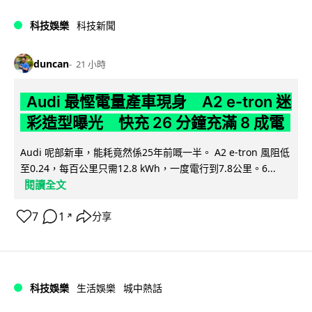
科技娛樂
科技新聞
duncan
21 小時
Audi 最慳電量產車現身 A2 e-tron 迷
彩造型曝光 快充 26 分鐘充滿 8 成電
Audi 呢部新車，能耗竟然係25年前嘅一半。 A2 e-tron 風阻低
至0.24，每百公里只需12.8 kWh，一度電行到7.8公里。6...
閱讀全文
7
1
分享
↗
科技娛樂
生活娛樂
城中熱話