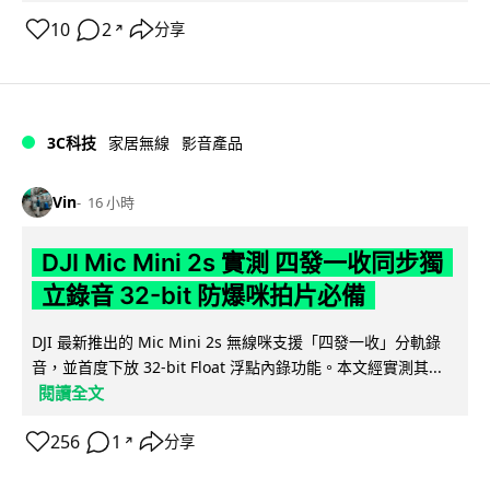
10
2
分享
↗
3C科技
家居無線
影音產品
Vin
16 小時
DJI Mic Mini 2s 實測 四發一收同步獨
立錄音 32-bit 防爆咪拍片必備
DJI 最新推出的 Mic Mini 2s 無線咪支援「四發一收」分軌錄
音，並首度下放 32-bit Float 浮點內錄功能。本文經實測其...
閱讀全文
256
1
分享
↗