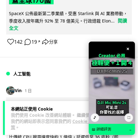
蓋全球170國
SpaceX 公佈最新第二季業績，受惠 Starlink 與 AI 業務帶動，
閱讀
季度收入按年飆升 92% 至 78 億美元。行政總裁 Elon...
全文
142
19
分享
↗
×
人工智能
Vin
1 日
港大研原子級新晶片 AI 搜尋速度提升
本網站正使用 Cookie
我們使用 Cookie 改善網站體驗。 繼續使用
一億倍 手機人臉識別免上雲端
🎵
⛶
我們的網站即表示您同意我們的
Cookie 政
策
。
香港大學團隊成功研發原子級厚度的「模擬存內搜尋」晶片，
📖 詳細評測
→
比傳統 CPU 搜尋速度快約 1 億倍，延遲低至 36 皮秒（即