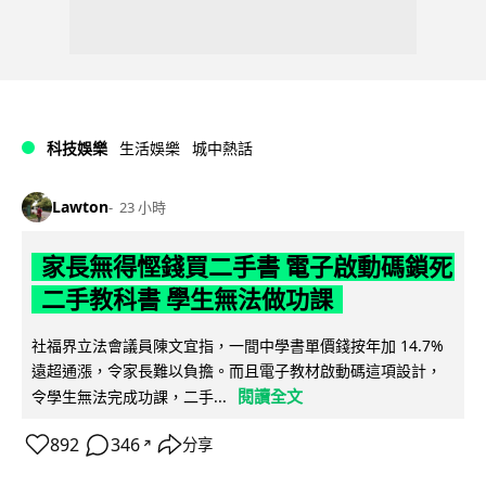
科技娛樂
生活娛樂
城中熱話
Lawton
23 小時
家長無得慳錢買二手書 電子啟動碼鎖死
二手教科書 學生無法做功課
社福界立法會議員陳文宜指，一間中學書單價錢按年加 14.7%
遠超通漲，令家長難以負擔。而且電子教材啟動碼這項設計，
閱讀全文
令學生無法完成功課，二手...
892
346
分享
↗