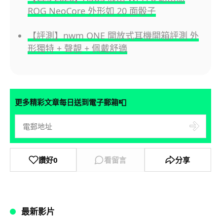
ROG NeoCore 外形如 20 面骰子
【評測】nwm ONE 開放式耳機開箱評測 外
形獨特 + 聲靚 + 佩戴舒適
📮
更多精彩文章每日送到電子郵箱
讚好
0
看留言
分享
最新影片