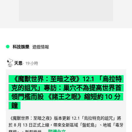
科技娛樂
遊戲情報
天恩
19 小時
《魔獸世界：至暗之夜》12.1 「烏拉特
克的詛咒」專訪：巢穴不為提高世界首
領門檻而設 《諸王之眠》縮短約 10 分
鐘
《魔獸世界：至暗之夜》版本更新 12.1「烏拉特克的詛咒」將
於 8 月 13 日正式上線，帶來全新區域「盤蛇島」、地城「毒牙
閱讀全文
祭壇」、新型態世...