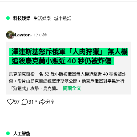
科技娛樂
生活娛樂
城中熱話
Lawton
17 小時
澤連斯基怒斥俄軍「人肉狩獵」 無人機
追殺烏克蘭小販近 40 秒仍被炸傷
烏克蘭克爾松一名 52 歲小販被俄軍無人機追擊近 40 秒後被炸
傷，影片由烏克蘭總統澤連斯基公開。他直斥俄軍對平民進行
閱讀全文
「狩獵式」攻擊，烏克蘭...
97
31
分享
↗
人工智能