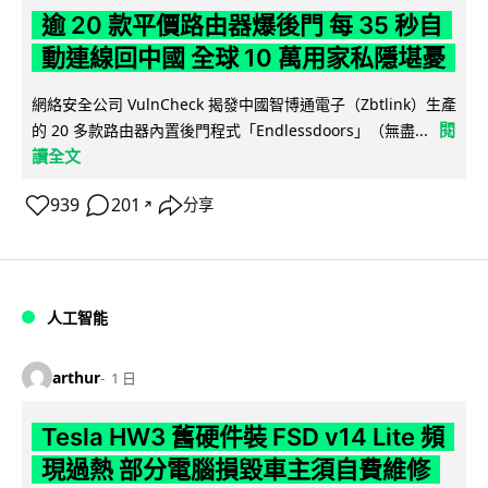
逾 20 款平價路由器爆後門 每 35 秒自
動連線回中國 全球 10 萬用家私隱堪憂
網絡安全公司 VulnCheck 揭發中國智博通電子（Zbtlink）生產
閱
的 20 多款路由器內置後門程式「Endlessdoors」（無盡...
讀全文
939
201
分享
↗
人工智能
arthur
1 日
Tesla HW3 舊硬件裝 FSD v14 Lite 頻
現過熱 部分電腦損毀車主須自費維修