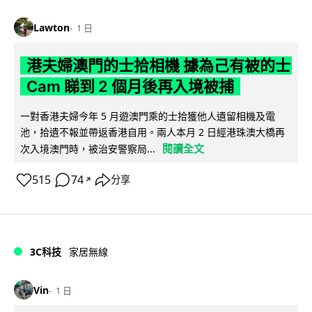
Lawton
1 日
港夫婦澳門的士拾相機 據為己有被的士
Cam 睇到 2 個月後再入境被捕
一對香港夫婦今年 5 月遊澳門乘的士拾獲他人遺留相機及電
池，拾遺不報並帶返香港自用。兩人本月 2 日經港珠澳大橋再
閱讀全文
次入境澳門時，被治安警察局...
515
74
分享
↗
3C科技
家居無線
Vin
1 日