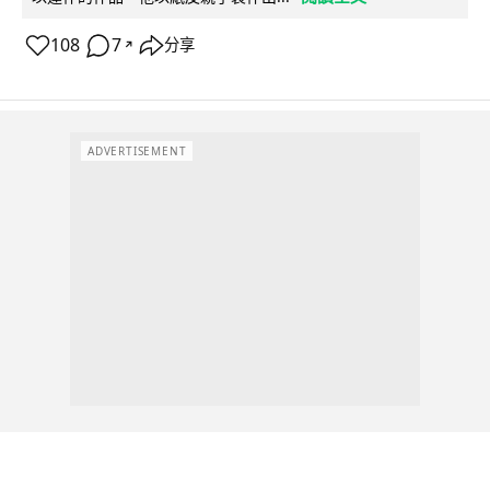
108
7
分享
↗
ADVERTISEMENT