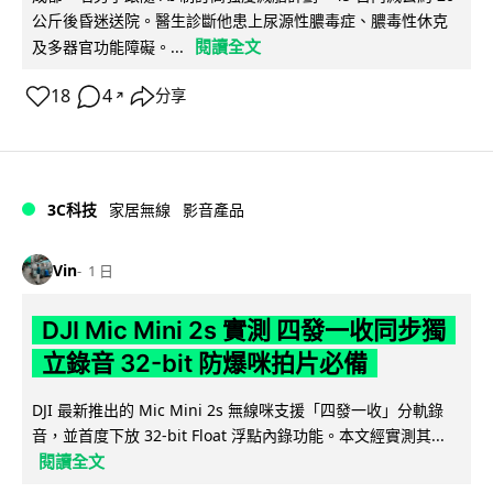
公斤後昏迷送院。醫生診斷他患上尿源性膿毒症、膿毒性休克
閱讀全文
及多器官功能障礙。...
18
4
分享
↗
3C科技
家居無線
影音產品
Vin
1 日
DJI Mic Mini 2s 實測 四發一收同步獨
立錄音 32-bit 防爆咪拍片必備
DJI 最新推出的 Mic Mini 2s 無線咪支援「四發一收」分軌錄
音，並首度下放 32-bit Float 浮點內錄功能。本文經實測其...
閱讀全文