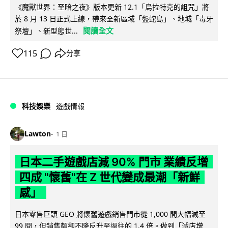
《魔獸世界：至暗之夜》版本更新 12.1「烏拉特克的詛咒」將
於 8 月 13 日正式上線，帶來全新區域「盤蛇島」、地城「毒牙
閱讀全文
祭壇」、新型態世...
115
分享
科技娛樂
遊戲情報
Lawton
1 日
日本二手遊戲店減 90% 門市 業績反增
四成 "懷舊"在 Z 世代變成最潮「新鮮
感」
日本零售巨頭 GEO 將懷舊遊戲銷售門市從 1,000 間大幅減至
99 間，但銷售額卻不降反升至過往的 1.4 倍。做到「減店增