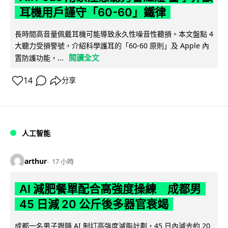
耳機用戶謹守「60-60」鐵律
長時間高音量佩戴耳機可能導致永久性噪音性聽損。本文盤點 4
大聽力受損警號，介紹科學護耳的「60-60 原則」及 Apple 內
閱讀全文
置防護功能，...
14
分享
人工智能
arthur
17 小時
AI 減肥餐單配合高強度操練 成都男
45 日減 20 公斤後多器官衰竭
成都一名男子跟隨 AI 制訂高強度減脂計劃，45 日內減去約 20