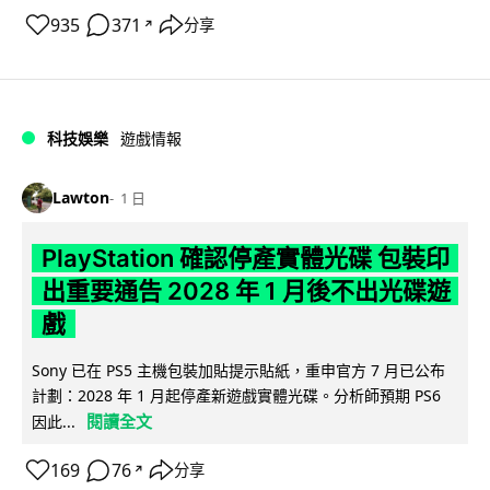
935
371
分享
↗
科技娛樂
遊戲情報
Lawton
1 日
PlayStation 確認停產實體光碟 包裝印
出重要通告 2028 年 1 月後不出光碟遊
戲
Sony 已在 PS5 主機包裝加貼提示貼紙，重申官方 7 月已公布
計劃：2028 年 1 月起停產新遊戲實體光碟。分析師預期 PS6
閱讀全文
因此...
169
76
分享
↗