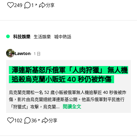
249
1
分享
↗
科技娛樂
生活娛樂
城中熱話
Lawton
1 日
澤連斯基怒斥俄軍「人肉狩獵」 無人機
追殺烏克蘭小販近 40 秒仍被炸傷
烏克蘭克爾松一名 52 歲小販被俄軍無人機追擊近 40 秒後被炸
傷，影片由烏克蘭總統澤連斯基公開。他直斥俄軍對平民進行
閱讀全文
「狩獵式」攻擊，烏克蘭...
102
36
分享
↗