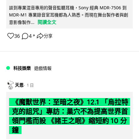
談到專業混音專用的聲音監聽耳機，Sony 經典 MDR-7506 到
MDR-M1 專業錄音室耳機都為人熟悉。而現在舞台製作者與創
閱讀全文
意影像製作...
36
4
分享
↗
科技娛樂
遊戲情報
天恩
1 日
《魔獸世界：至暗之夜》12.1 「烏拉特
克的詛咒」專訪：巢穴不為提高世界首
領門檻而設 《諸王之眠》縮短約 10 分
鐘