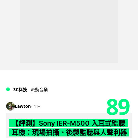
3C科技
流動音樂
89
Lawton
1 日
【評測】Sony IER-M500 入耳式監聽
耳機：現場拍攝、後製監聽與人聲利器