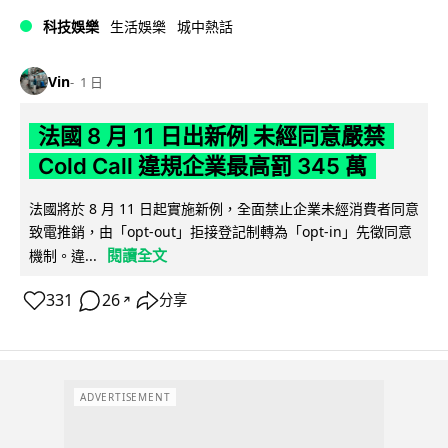
科技娛樂
生活娛樂
城中熱話
Vin
1 日
法國 8 月 11 日出新例 未經同意嚴禁
Cold Call 違規企業最高罰 345 萬
法國將於 8 月 11 日起實施新例，全面禁止企業未經消費者同意
致電推銷，由「opt-out」拒接登記制轉為「opt-in」先徵同意
閱讀全文
機制。違...
331
26
分享
↗
ADVERTISEMENT