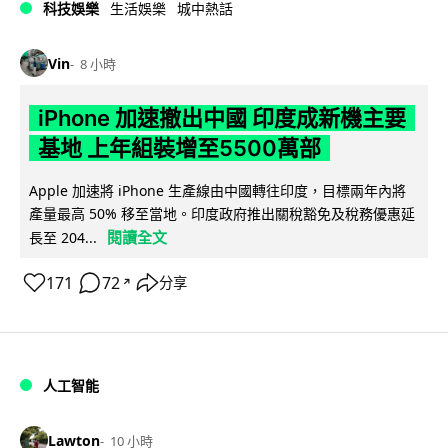
科技娛樂
生活娛樂
城中熱話
Vin
8 小時
iPhone 加速撤出中國 印度成新機主要
基地 上年組裝增至5500萬部
Apple 加速將 iPhone 生產線由中國轉往印度，目標兩年內將
產量最高 50% 移至當地。印度政府推出關稅豁免及稅務優惠延
閱讀全文
長至 204...
171
72
分享
↗
人工智能
Lawton
10 小時