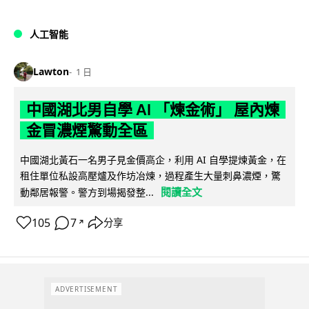
人工智能
Lawton
1 日
中國湖北男自學 AI 「煉金術」 屋內煉
金冒濃煙驚動全區
中國湖北黃石一名男子見金價高企，利用 AI 自學提煉黃金，在
租住單位私設高壓爐及作坊冶煉，過程產生大量刺鼻濃煙，驚
閱讀全文
動鄰居報警。警方到場揭發整...
105
7
分享
↗
ADVERTISEMENT