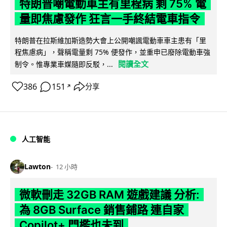
特朗普嘲電動車主有里程病 剩 75% 電
量即焦慮發作 狂言一手終結電車指令
特朗普在拉斯維加斯造勢大會上公開嘲諷電動車車主患有「里
程焦慮病」，聲稱電量剩 75% 便發作，並重申已廢除電動車強
閱讀全文
制令。惟專業車媒隨即反駁，...
386
151
分享
↗
人工智能
Lawton
12 小時
微軟刪走 32GB RAM 遊戲建議 分析:
為 8GB Surface 銷售鋪路 連自家
Copilot+ 門檻也未到