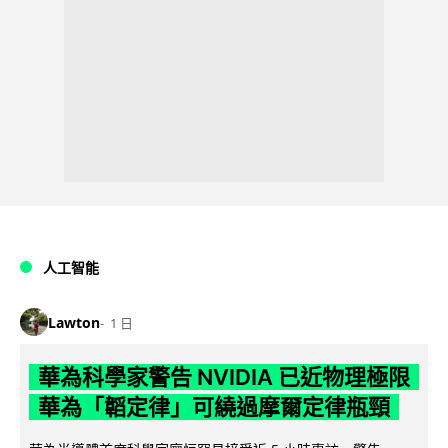
人工智能
Lawton
1 日
華為科學家警告 NVIDIA 已近物理極限
華為「韜定律」可繞過摩爾定律瓶頸