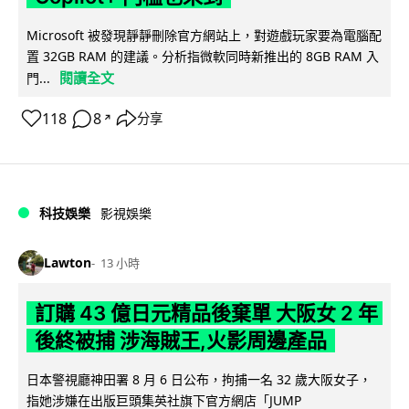
Microsoft 被發現靜靜刪除官方網站上，對遊戲玩家要為電腦配
置 32GB RAM 的建議。分析指微軟同時新推出的 8GB RAM 入
閱讀全文
門...
118
8
分享
↗
科技娛樂
影視娛樂
Lawton
13 小時
訂購 43 億日元精品後棄單 大阪女 2 年
後終被捕 涉海賊王,火影周邊產品
日本警視廳神田署 8 月 6 日公布，拘捕一名 32 歲大阪女子，
指她涉嫌在出版巨頭集英社旗下官方網店「JUMP