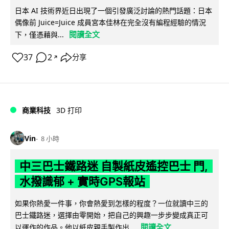
日本 AI 技術界近日出現了一個引發廣泛討論的熱門話題：日本
偶像前 Juice=Juice 成員宮本佳林在完全沒有編程經驗的情況
閱讀全文
下，僅憑藉與...
37
2
分享
↗
商業科技
3D 打印
Vin
8 小時
中三巴士鐵路迷 自製紙皮遙控巴士 門,
水撥識郁 + 實時GPS報站
如果你熱愛一件事，你會熱愛到怎樣的程度？一位就讀中三的
巴士鐵路迷，選擇由零開始，把自己的興趣一步步變成真正可
閱讀全文
以運作的作品。他以紙皮親手製作出...