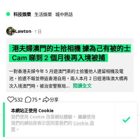
科技娛樂
生活娛樂
城中熱話
Lawton
1 日
港夫婦澳門的士拾相機 據為己有被的士
Cam 睇到 2 個月後再入境被捕
一對香港夫婦今年 5 月遊澳門乘的士拾獲他人遺留相機及電
池，拾遺不報並帶返香港自用。兩人本月 2 日經港珠澳大橋再
閱讀全文
次入境澳門時，被治安警察局...
532
75
分享
↗
本網站正使用 Cookie
我們使用 Cookie 改善網站體驗。 繼續使用
我們的網站即表示您同意我們的
Cookie 政
策
。
3C科技
家居無線