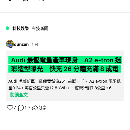
科技娛樂
科技新聞
duncan
1 日
Audi 最慳電量產車現身 A2 e-tron 迷
彩造型曝光 快充 26 分鐘充滿 8 成電
Audi 呢部新車，能耗竟然係25年前嘅一半。 A2 e-tron 風阻低
至0.24，每百公里只需12.8 kWh，一度電行到7.8公里。6...
閱讀全文
7
1
分享
↗