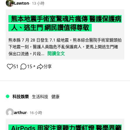
Lawton
13 小時
熊本地震手術室驚魂片瘋傳 醫護保護病
人、逃生門 網民讚值得尊敬
熊本縣 7 月 28 日發生 7.1 級地震，熊本綜合醫院手術室鏡頭拍
下地震一刻，醫護人員臨危不亂保護病人，更馬上開逃生門確
閱讀全文
保出口流通。片段...
51
15
分享
↗
科技娛樂
生活科技
健康
arthur
16 小時
AirPods 用家注意聽力響紅燈 醫學界籲