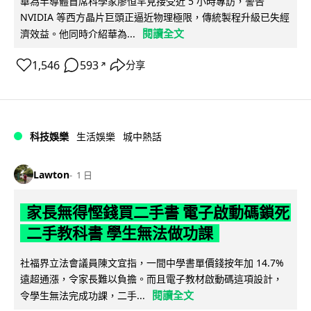
華為半導體首席科學家廖恒罕見接受近 5 小時專訪，警告
NVIDIA 等西方晶片巨頭正逼近物理極限，傳統製程升級已失經
閱讀全文
濟效益。他同時介紹華為...
1,546
593
分享
↗
科技娛樂
生活娛樂
城中熱話
Lawton
1 日
家長無得慳錢買二手書 電子啟動碼鎖死
二手教科書 學生無法做功課
社福界立法會議員陳文宜指，一間中學書單價錢按年加 14.7%
遠超通漲，令家長難以負擔。而且電子教材啟動碼這項設計，
閱讀全文
令學生無法完成功課，二手...