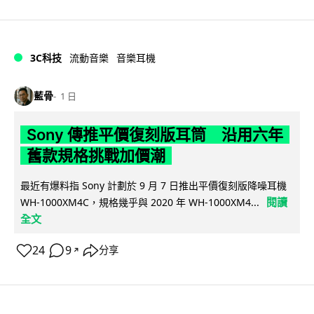
3C科技
流動音樂
音樂耳機
藍骨
1 日
Sony 傳推平價復刻版耳筒 沿用六年
舊款規格挑戰加價潮
最近有爆料指 Sony 計劃於 9 月 7 日推出平價復刻版降噪耳機
閱讀
WH-1000XM4C，規格幾乎與 2020 年 WH-1000XM4...
全文
24
9
分享
↗