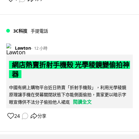
3C科技
手提電話
Lawton
12 小時
網店熱賣折射手機殼 光學稜鏡變偷拍神
器
中國有網上購物平台近日熱賣「折射手機殼」，利用光學稜鏡
原理讓手機在熒幕關閉狀態下亦能側面偷拍，賣家更以暗示字
閱讀全文
眼宣傳供不法分子偷拍他人裙底
24
分享