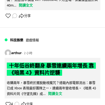
閱讀全文
40m...
分享
科技娛樂
遊戲情報
arthur
2 小時
十年低谷終翻身 暴雪連續兩年增長 靠
《暗黑 4》資料片逆襲
收購兩年，暴雪終於擺脫動視魔咒？總裁內部電郵流出：暴雪
已成 Xbox 表現最好團隊之一，連續兩年營收增長。《暗黑 4》
閱讀全文
資料片同《守望先鋒》成...
4
分享