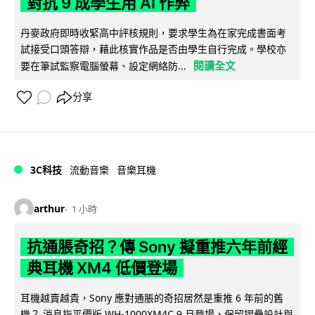
對抗 9 成學生用 AI 作弊
丹麥政府即時收緊高中評核規則，要求學生為在家完成書面考
試接受口頭答辯，藉此核實作品是否由學生自行完成。學校亦
閱讀全文
要在筆試監察電腦螢幕、設定網絡防...
分享
3C科技
流動音樂
音樂耳機
arthur
1 小時
抗通脹奇招？傳 Sony 擬重推六年前經
典耳機 XM4 低價登場
耳機越賣越貴，Sony 應對通脹的奇招居然是重推 6 年前的舊
機？ 消息指平價版 WH-1000XM4C 9 月登場，保留摺疊設計與