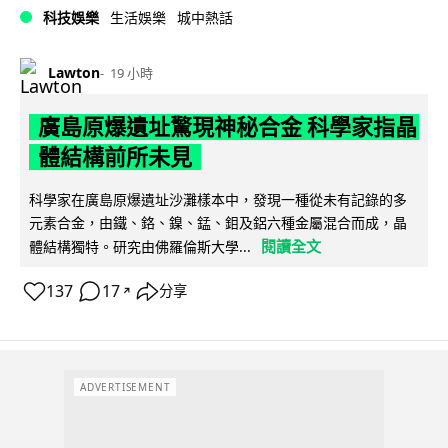
科技娛樂
生活娛樂
城中熱話
Lawton
19 小時
廣島原爆遺址驚現神秘合金 科學家指晶
體結構前所未見
科學家在廣島原爆遺址沙灘樣本中，發現一種從未有記錄的多
元素合金，由鐵、鉻、鎳、錳、鉬及鋁六種金屬混合而成，晶
閱讀全文
體結構獨特。研究由佛羅倫斯大學...
137
17
分享
↗
ADVERTISEMENT