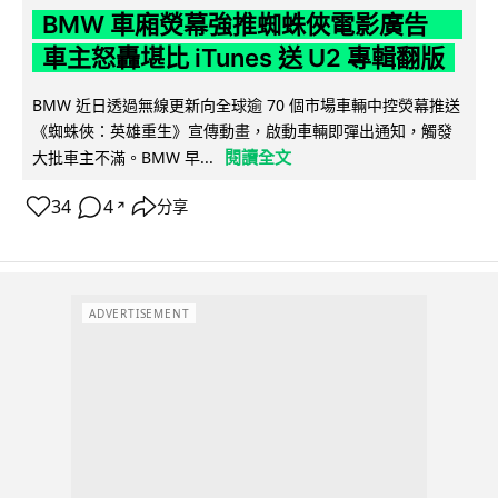
BMW 車廂熒幕強推蜘蛛俠電影廣告
車主怒轟堪比 iTunes 送 U2 專輯翻版
BMW 近日透過無線更新向全球逾 70 個市場車輛中控熒幕推送
《蜘蛛俠：英雄重生》宣傳動畫，啟動車輛即彈出通知，觸發
閱讀全文
大批車主不滿。BMW 早...
34
4
分享
↗
ADVERTISEMENT