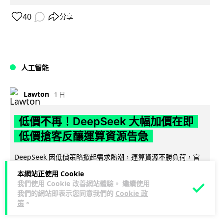
40
分享
人工智能
Lawton
1 日
低價不再！DeepSeek 大幅加價在即
低價搶客反釀運算資源告急
DeepSeek 因低價策略掀起需求熱潮，運算資源不勝負荷，官
方於 8 月 6 日宣布即將大幅上調 API 收費，惟未公布具體加
本網站正使用 Cookie
閱讀全文
幅。事件與...
我們使用 Cookie 改善網站體驗。 繼續使用
我們的網站即表示您同意我們的
Cookie 政
70
21
分享
↗
策
。