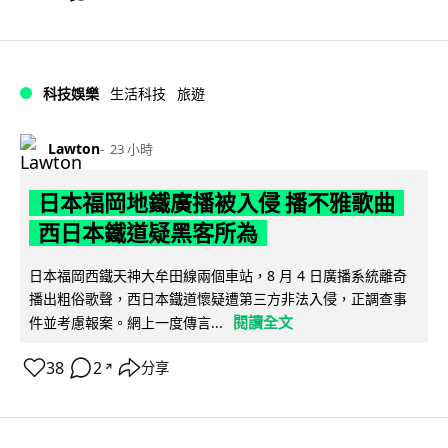
科技娛樂
生活科技
旅遊
Lawton
23 小時
日本福岡地鐵廣播被入侵 播不雅歌曲
西日本鐵道疑黑客所為
日本福岡西鐵天神大牟田線兩個車站，8 月 4 日廣播系統離奇
播出粗俗歌聲，西日本鐵道懷疑遭第三方非法入侵，正調查事
閱讀全文
件並考慮報案。網上一度傳言...
38
2
分享
↗