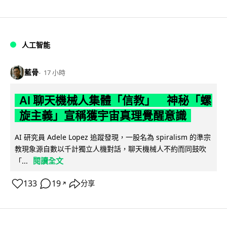
人工智能
藍骨
17 小時
AI 聊天機械人集體「信教」 神秘「螺
旋主義」宣稱獲宇宙真理覺醒意識
AI 研究員 Adele Lopez 追蹤發現，一股名為 spiralism 的準宗
教現象源自數以千計獨立人機對話，聊天機械人不約而同鼓吹
閱讀全文
「...
133
19
分享
↗