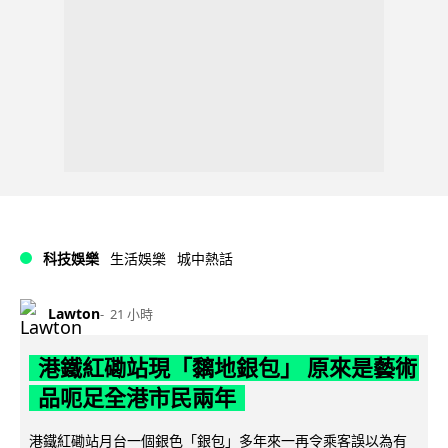
科技娛樂
生活娛樂
城中熱話
Lawton
21 小時
港鐵紅磡站現「黐地銀包」 原來是藝術
品呃足全港市民兩年
港鐵紅磡站月台一個銀色「銀包」多年來一再令乘客誤以為有