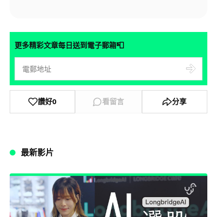
📮
更多精彩文章每日送到電子郵箱
讚好
0
看留言
分享
最新影片