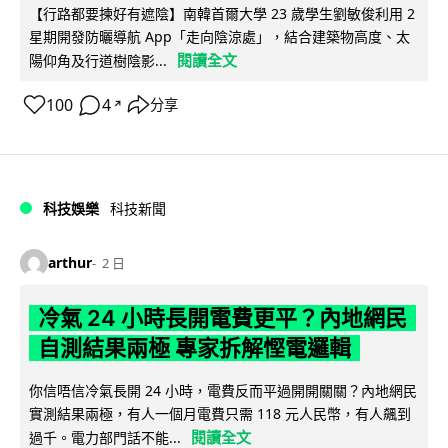
【行路都要揀好有遮陰】南韓首爾大學 23 歲學生劉敏俊利用 2
星期開發防曬導航 App「走向陰涼處」，結合建築物高度、太
閱讀全文
陽仰角及行道樹陰影...
100
4
分享
↗
科技娛樂
科技新聞
arthur
2 日
冷氣 24 小時長開電費更平？內地網民
自測結果兩極 專家拆解慳電邏輯
你信唔信冷氣長開 24 小時，電費反而平過開開關關？內地網民
實測結果兩極，有人一個月電費只需 118 元人民幣，有人飆到
閱讀全文
過千。電力部門話不能...