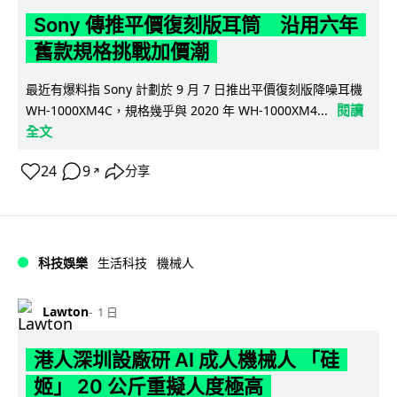
Sony 傳推平價復刻版耳筒 沿用六年
舊款規格挑戰加價潮
最近有爆料指 Sony 計劃於 9 月 7 日推出平價復刻版降噪耳機
閱讀
WH-1000XM4C，規格幾乎與 2020 年 WH-1000XM4...
全文
24
9
分享
↗
科技娛樂
生活科技
機械人
Lawton
1 日
港人深圳設廠研 AI 成人機械人 「硅
姬」 20 公斤重擬人度極高