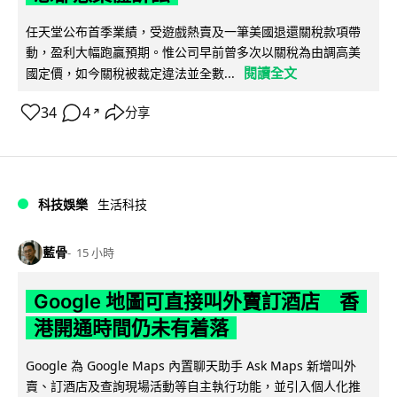
任天堂公布首季業績，受遊戲熱賣及一筆美國退還關稅款項帶
動，盈利大幅跑贏預期。惟公司早前曾多次以關稅為由調高美
閱讀全文
國定價，如今關稅被裁定違法並全數...
34
4
分享
↗
科技娛樂
生活科技
藍骨
15 小時
Google 地圖可直接叫外賣訂酒店 香
港開通時間仍未有着落
Google 為 Google Maps 內置聊天助手 Ask Maps 新增叫外
賣、訂酒店及查詢現場活動等自主執行功能，並引入個人化推