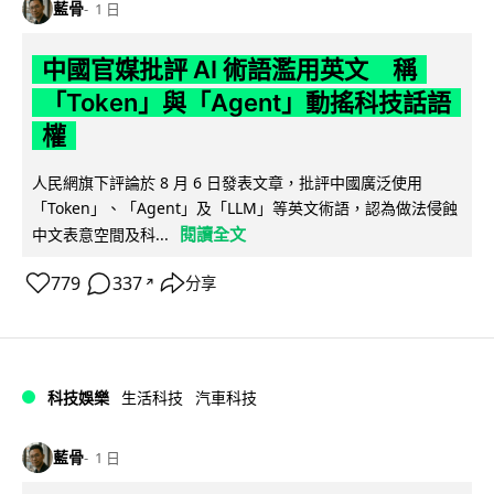
藍骨
1 日
中國官媒批評 AI 術語濫用英文 稱
「Token」與「Agent」動搖科技話語
權
人民網旗下評論於 8 月 6 日發表文章，批評中國廣泛使用
「Token」、「Agent」及「LLM」等英文術語，認為做法侵蝕
閱讀全文
中文表意空間及科...
779
337
分享
↗
科技娛樂
生活科技
汽車科技
藍骨
1 日