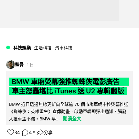
科技娛樂
生活科技
汽車科技
藍骨
1 日
BMW 車廂熒幕強推蜘蛛俠電影廣告
車主怒轟堪比 iTunes 送 U2 專輯翻版
BMW 近日透過無線更新向全球逾 70 個市場車輛中控熒幕推送
《蜘蛛俠：英雄重生》宣傳動畫，啟動車輛即彈出通知，觸發
閱讀全文
大批車主不滿。BMW 早...
34
4
分享
↗