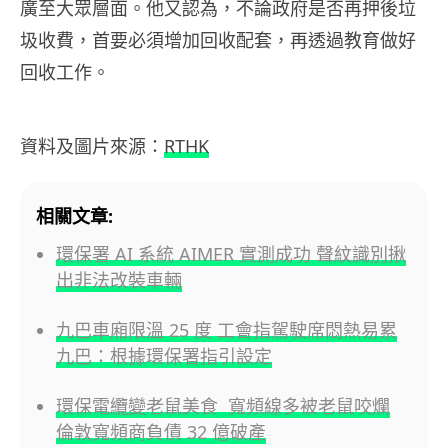
廣至大眾層面。他又認為，不論政府是否再押後垃
圾收費，首要必須增加回收配套，再透過教育做好
回收工作。
資料及圖片來源：
RTHK
相關文章:
環保署 AI 系統 AIMER 實測成功 聲紋識別揪
出非法改裝車輛
九巴車廂限溫 25 度 工會指駕駛席悶熱易累
九巴：根據環保署指引設定
環保電纜變老鼠美食 寬頻線多被老鼠咬爛
倫敦寬頻商負債 32 億破產