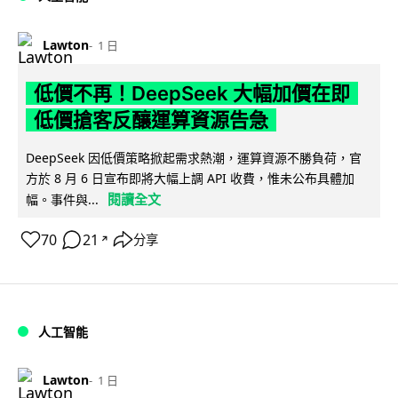
Lawton
1 日
低價不再！DeepSeek 大幅加價在即
低價搶客反釀運算資源告急
DeepSeek 因低價策略掀起需求熱潮，運算資源不勝負荷，官
方於 8 月 6 日宣布即將大幅上調 API 收費，惟未公布具體加
閱讀全文
幅。事件與...
70
21
分享
↗
人工智能
Lawton
1 日