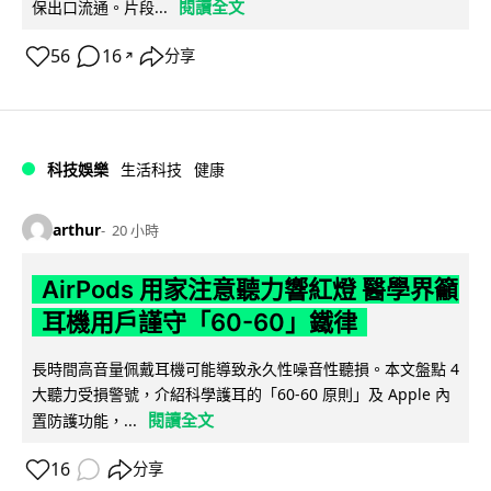
閱讀全文
保出口流通。片段...
56
16
分享
↗
科技娛樂
生活科技
健康
arthur
20 小時
AirPods 用家注意聽力響紅燈 醫學界籲
耳機用戶謹守「60-60」鐵律
長時間高音量佩戴耳機可能導致永久性噪音性聽損。本文盤點 4
大聽力受損警號，介紹科學護耳的「60-60 原則」及 Apple 內
閱讀全文
置防護功能，...
16
分享