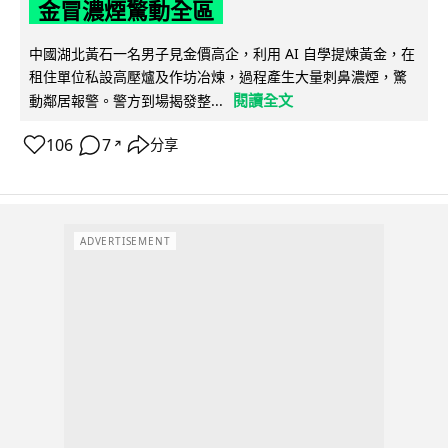
金冒濃煙驚動全區
中國湖北黃石一名男子見金價高企，利用 AI 自學提煉黃金，在
租住單位私設高壓爐及作坊冶煉，過程產生大量刺鼻濃煙，驚
閱讀全文
動鄰居報警。警方到場揭發整...
106
7
分享
↗
ADVERTISEMENT