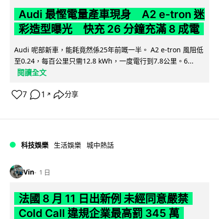
Audi 最慳電量產車現身 A2 e-tron 迷
彩造型曝光 快充 26 分鐘充滿 8 成電
Audi 呢部新車，能耗竟然係25年前嘅一半。 A2 e-tron 風阻低
至0.24，每百公里只需12.8 kWh，一度電行到7.8公里。6...
閱讀全文
7
1
分享
↗
科技娛樂
生活娛樂
城中熱話
Vin
1 日
法國 8 月 11 日出新例 未經同意嚴禁
Cold Call 違規企業最高罰 345 萬