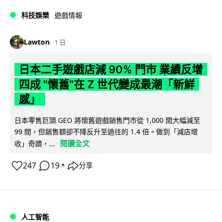
科技娛樂
遊戲情報
Lawton
1 日
日本二手遊戲店減 90% 門市 業績反增
四成 "懷舊"在 Z 世代變成最潮「新鮮
感」
日本零售巨頭 GEO 將懷舊遊戲銷售門市從 1,000 間大幅減至
99 間，但銷售額卻不降反升至過往的 1.4 倍。做到「減店增
閱讀全文
收」奇蹟，...
247
19
分享
↗
人工智能