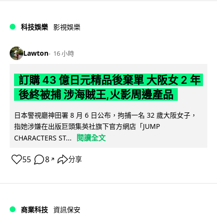
科技娛樂
影視娛樂
Lawton
16 小時
訂購 43 億日元精品後棄單 大阪女 2 年
後終被捕 涉海賊王,火影周邊產品
日本警視廳神田署 8 月 6 日公布，拘捕一名 32 歲大阪女子，
指她涉嫌在出版巨頭集英社旗下官方網店「JUMP
閱讀全文
CHARACTERS ST...
55
8
分享
↗
商業科技
資訊保安