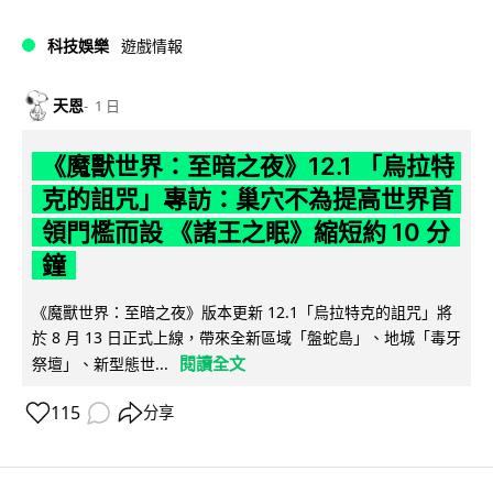
科技娛樂
遊戲情報
天恩
1 日
《魔獸世界：至暗之夜》12.1 「烏拉特
克的詛咒」專訪：巢穴不為提高世界首
領門檻而設 《諸王之眠》縮短約 10 分
鐘
《魔獸世界：至暗之夜》版本更新 12.1「烏拉特克的詛咒」將
於 8 月 13 日正式上線，帶來全新區域「盤蛇島」、地城「毒牙
閱讀全文
祭壇」、新型態世...
115
分享