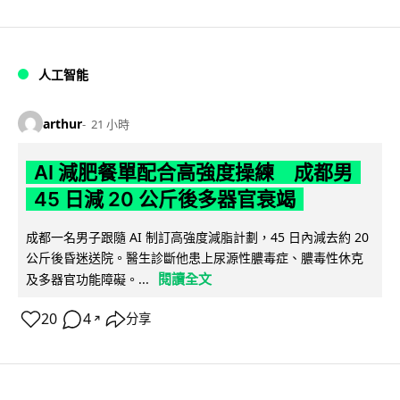
人工智能
arthur
21 小時
AI 減肥餐單配合高強度操練 成都男
45 日減 20 公斤後多器官衰竭
成都一名男子跟隨 AI 制訂高強度減脂計劃，45 日內減去約 20
公斤後昏迷送院。醫生診斷他患上尿源性膿毒症、膿毒性休克
閱讀全文
及多器官功能障礙。...
20
4
分享
↗