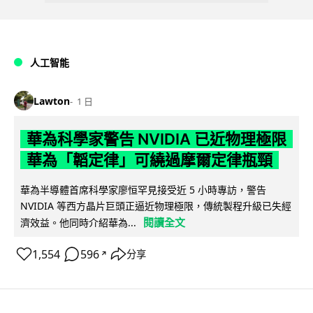
人工智能
Lawton
1 日
華為科學家警告 NVIDIA 已近物理極限
華為「韜定律」可繞過摩爾定律瓶頸
華為半導體首席科學家廖恒罕見接受近 5 小時專訪，警告
NVIDIA 等西方晶片巨頭正逼近物理極限，傳統製程升級已失經
閱讀全文
濟效益。他同時介紹華為...
1,554
596
分享
↗