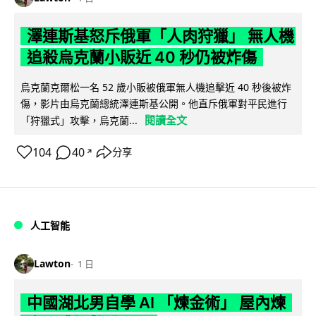
澤連斯基怒斥俄軍「人肉狩獵」 無人機
追殺烏克蘭小販近 40 秒仍被炸傷
烏克蘭克爾松一名 52 歲小販被俄軍無人機追擊近 40 秒後被炸
傷，影片由烏克蘭總統澤連斯基公開。他直斥俄軍對平民進行
閱讀全文
「狩獵式」攻擊，烏克蘭...
104
40
分享
↗
人工智能
Lawton
1 日
中國湖北男自學 AI 「煉金術」 屋內煉