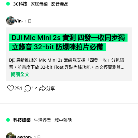
3C科技
家居無線
影音產品
Vin
1 日
DJI Mic Mini 2s 實測 四發一收同步獨
立錄音 32-bit 防爆咪拍片必備
DJI 最新推出的 Mic Mini 2s 無線咪支援「四發一收」分軌錄
音，並首度下放 32-bit Float 浮點內錄功能。本文經實測其...
閱讀全文
251
1
分享
↗
科技娛樂
生活娛樂
城中熱話
Lawton
1 日