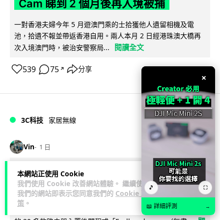
Cam 睇到 2 個月後再入境被捕
一對香港夫婦今年 5 月遊澳門乘的士拾獲他人遺留相機及電
池，拾遺不報並帶返香港自用。兩人本月 2 日經港珠澳大橋再
閱讀全文
次入境澳門時，被治安警察局...
539
75
分享
↗
×
3C科技
家居無線
Vin
1 日
逾 20 款平價路由器爆後門 每 35 秒自
本網站正使用 Cookie
我們使用 Cookie 改善網站體驗。 繼續使用
動連線回中國 全球 10 萬用家私隱堪憂
🎵
⛶
我們的網站即表示您同意我們的
Cookie 政
策
。
📖 詳細評測
→
網絡安全公司 VulnCheck 揭發中國智博通電子（Zbtlink）生產