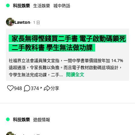
科技娛樂
生活娛樂
城中熱話
Lawton
1 日
家長無得慳錢買二手書 電子啟動碼鎖死
二手教科書 學生無法做功課
社福界立法會議員陳文宜指，一間中學書單價錢按年加 14.7%
遠超通漲，令家長難以負擔。而且電子教材啟動碼這項設計，
閱讀全文
令學生無法完成功課，二手...
948
374
分享
↗
科技娛樂
遊戲情報