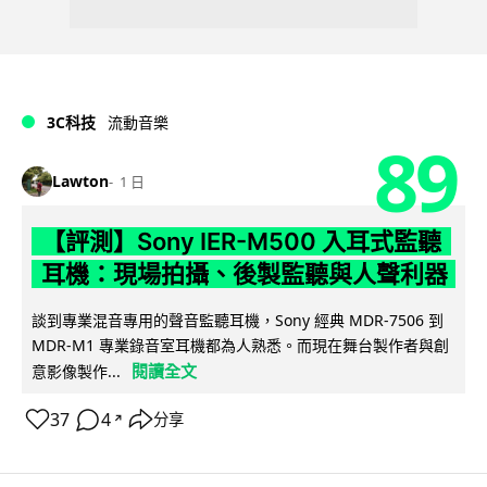
3C科技
流動音樂
89
Lawton
1 日
【評測】Sony IER-M500 入耳式監聽
耳機：現場拍攝、後製監聽與人聲利器
談到專業混音專用的聲音監聽耳機，Sony 經典 MDR-7506 到
MDR-M1 專業錄音室耳機都為人熟悉。而現在舞台製作者與創
閱讀全文
意影像製作...
37
4
分享
↗