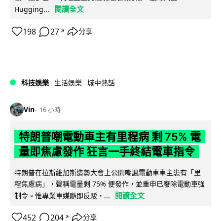
閱讀全文
Hugging...
198
27
分享
↗
科技娛樂
生活娛樂
城中熱話
Vin
16 小時
特朗普嘲電動車主有里程病 剩 75% 電
量即焦慮發作 狂言一手終結電車指令
特朗普在拉斯維加斯造勢大會上公開嘲諷電動車車主患有「里
程焦慮病」，聲稱電量剩 75% 便發作，並重申已廢除電動車強
閱讀全文
制令。惟專業車媒隨即反駁，...
452
204
分享
↗