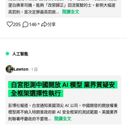
望白牌車司機，能夠「改邪歸正」回流駕駛的士。新例大幅提
閱讀全文
高罰則，首次定罪最高罰款...
205
146
分享
↗
人工智能
Lawton
1 日
白宮拒測中國開放 AI 模型 業界質疑安
全框架選擇性執行
彭博社報道，白宮通知美國頂尖 AI 公司，中國開發的開放權重
模型將不納入特朗普政府新 AI 安全框架的測試範圍。美國業界
閱讀全文
則聯署呼籲政府不要限...