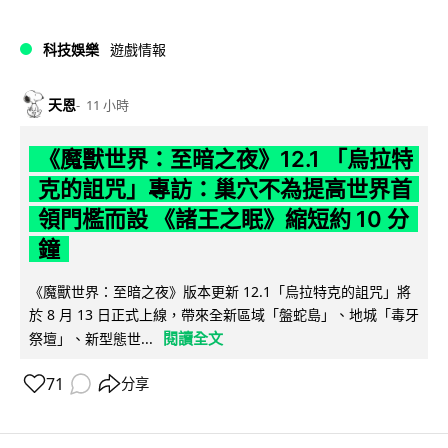
科技娛樂
遊戲情報
天恩
11 小時
《魔獸世界：至暗之夜》12.1 「烏拉特
克的詛咒」專訪：巢穴不為提高世界首
領門檻而設 《諸王之眠》縮短約 10 分
鐘
《魔獸世界：至暗之夜》版本更新 12.1「烏拉特克的詛咒」將
於 8 月 13 日正式上線，帶來全新區域「盤蛇島」、地城「毒牙
閱讀全文
祭壇」、新型態世...
71
分享