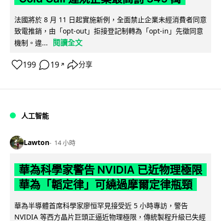
法國將於 8 月 11 日起實施新例，全面禁止企業未經消費者同意
致電推銷，由「opt-out」拒接登記制轉為「opt-in」先徵同意
閱讀全文
機制。違...
199
19
分享
↗
人工智能
Lawton
14 小時
華為科學家警告 NVIDIA 已近物理極限
華為「韜定律」可繞過摩爾定律瓶頸
華為半導體首席科學家廖恒罕見接受近 5 小時專訪，警告
NVIDIA 等西方晶片巨頭正逼近物理極限，傳統製程升級已失經