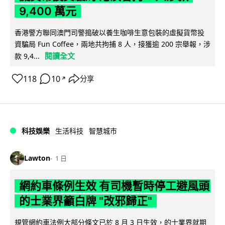
9,400 萬元
香港警方聯同澳門司警搗破以養生咖啡生意包裝的虛擬貨幣投
資騙局 Fun Coffee，兩地共拘捕 8 人，接獲逾 200 宗舉報，涉
閱讀全文
款 9,4...
118
10
分享
↗
科技娛樂
生活科技
智慧城市
Lawton
1 日
網約車條例生效 有司機暫時停工避風頭
的士業界籲白牌 "改邪歸正"
規管網約車法例大部分條文已於 8 月 3 日生效，的士業界就期