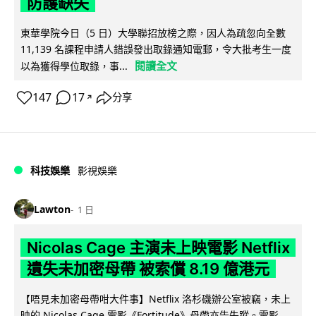
防護缺失
東華學院今日（5 日）大學聯招放榜之際，因人為疏忽向全數
11,139 名課程申請人錯誤發出取錄通知電郵，令大批考生一度
閱讀全文
以為獲得學位取錄，事...
147
17
分享
↗
科技娛樂
影視娛樂
Lawton
1 日
Nicolas Cage 主演未上映電影 Netflix
遺失未加密母帶 被索償 8.19 億港元
【唔見未加密母帶咁大件事】Netflix 洛杉磯辦公室被竊，未上
映的 Nicolas Cage 電影《Fortitude》母帶亦告失蹤。電影...