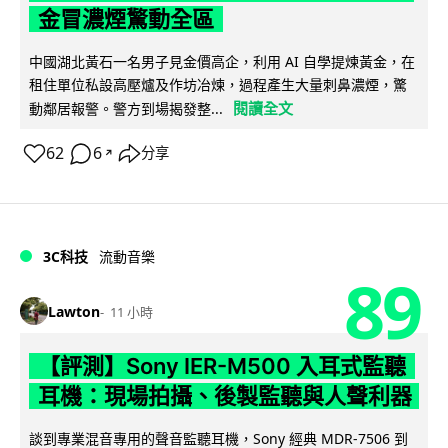
金冒濃煙驚動全區
中國湖北黃石一名男子見金價高企，利用 AI 自學提煉黃金，在
租住單位私設高壓爐及作坊冶煉，過程產生大量刺鼻濃煙，驚
閱讀全文
動鄰居報警。警方到場揭發整...
62
6
分享
↗
3C科技
流動音樂
89
Lawton
11 小時
【評測】Sony IER-M500 入耳式監聽
耳機：現場拍攝、後製監聽與人聲利器
談到專業混音專用的聲音監聽耳機，Sony 經典 MDR-7506 到