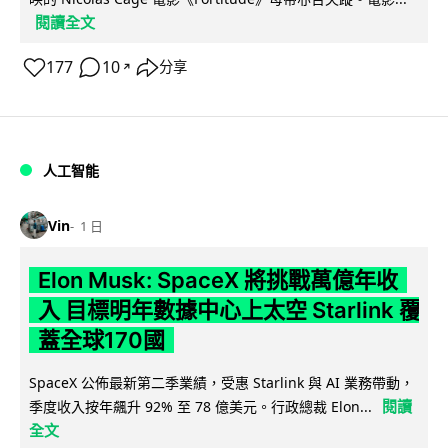
閱讀全文
177
10
分享
↗
人工智能
Vin
1 日
Elon Musk: SpaceX 將挑戰萬億年收
入 目標明年數據中心上太空 Starlink 覆
蓋全球170國
SpaceX 公佈最新第二季業績，受惠 Starlink 與 AI 業務帶動，
閱讀
季度收入按年飆升 92% 至 78 億美元。行政總裁 Elon...
全文