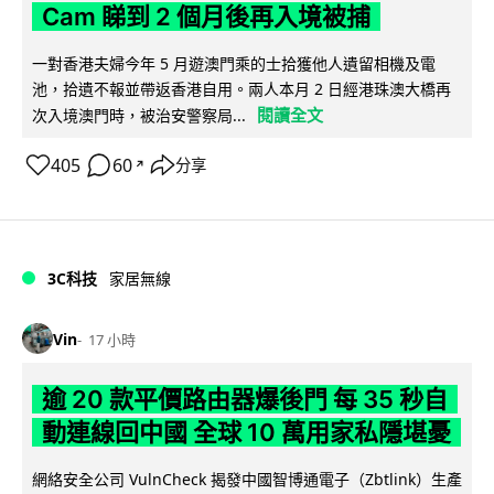
Cam 睇到 2 個月後再入境被捕
一對香港夫婦今年 5 月遊澳門乘的士拾獲他人遺留相機及電
池，拾遺不報並帶返香港自用。兩人本月 2 日經港珠澳大橋再
閱讀全文
次入境澳門時，被治安警察局...
405
60
分享
↗
3C科技
家居無線
Vin
17 小時
逾 20 款平價路由器爆後門 每 35 秒自
動連線回中國 全球 10 萬用家私隱堪憂
網絡安全公司 VulnCheck 揭發中國智博通電子（Zbtlink）生產