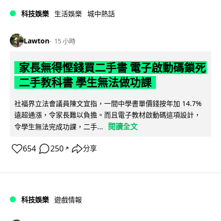
科技娛樂
生活娛樂
城中熱話
Lawton
15 小時
家長無得慳錢買二手書 電子啟動碼鎖死
二手教科書 學生無法做功課
社福界立法會議員陳文宜指，一間中學書單價錢按年加 14.7%
遠超通漲，令家長難以負擔。而且電子教材啟動碼這項設計，
閱讀全文
令學生無法完成功課，二手...
654
250
分享
↗
科技娛樂
遊戲情報