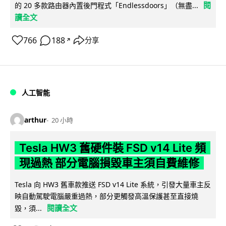
閱
的 20 多款路由器內置後門程式「Endlessdoors」（無盡...
讀全文
766
188
分享
↗
人工智能
arthur
20 小時
Tesla HW3 舊硬件裝 FSD v14 Lite 頻
現過熱 部分電腦損毀車主須自費維修
Tesla 向 HW3 舊車款推送 FSD v14 Lite 系統，引發大量車主反
映自動駕駛電腦嚴重過熱，部分更觸發高溫保護甚至直接燒
閱讀全文
毀，須...