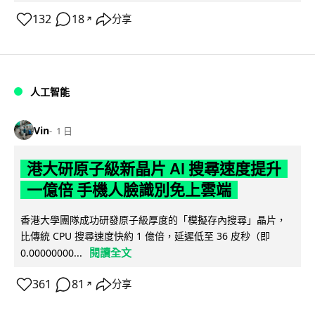
132
18
分享
↗
人工智能
Vin
1 日
港大研原子級新晶片 AI 搜尋速度提升
一億倍 手機人臉識別免上雲端
香港大學團隊成功研發原子級厚度的「模擬存內搜尋」晶片，
比傳統 CPU 搜尋速度快約 1 億倍，延遲低至 36 皮秒（即
閱讀全文
0.00000000...
361
81
分享
↗