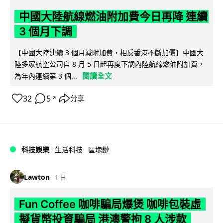
中國大陸航線燃油附加費今日再降 連續
3 個月下調
【中國大陸連續 3 個月減附加費，相反香港不斷加價】中國大
陸多家航空公司自 8 月 5 日起再度下調內陸航線燃油附加費，
閱讀全文
為年內連續第 3 個...
32
5
分享
↗
科技娛樂
生活科技
區塊鏈
Lawton
1 日
Fun Coffee 咖啡騙局爆煲 咖啡包裝虛
擬貨幣投資騙局 港澳警拘 8 人涉款