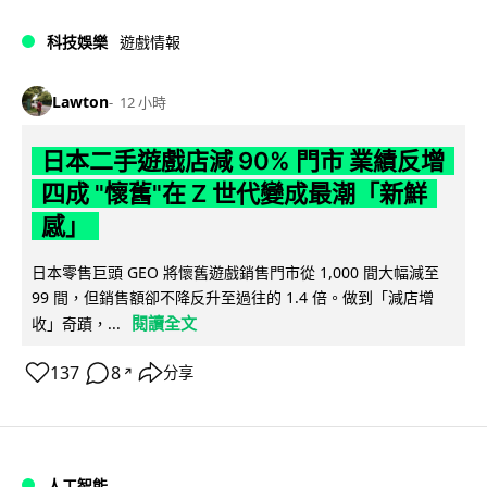
科技娛樂
遊戲情報
Lawton
12 小時
日本二手遊戲店減 90% 門市 業績反增
四成 "懷舊"在 Z 世代變成最潮「新鮮
感」
日本零售巨頭 GEO 將懷舊遊戲銷售門市從 1,000 間大幅減至
99 間，但銷售額卻不降反升至過往的 1.4 倍。做到「減店增
閱讀全文
收」奇蹟，...
137
8
分享
↗
人工智能