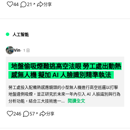
44
21
分享
↗
人工智能
Vin
1 日
地盤偷吸煙難逃高空法眼 勞工處出動熱
感無人機 擬加 AI 人臉識別精準執法
勞工處投入配備熱感應鏡頭的小型無人機進行高空巡邏以打擊
地盤違例吸煙，並正研究於未來一年內引入 AI 人臉識別與行為
閱讀全文
分析功能，結合三大技術進一...
246
57
分享
↗