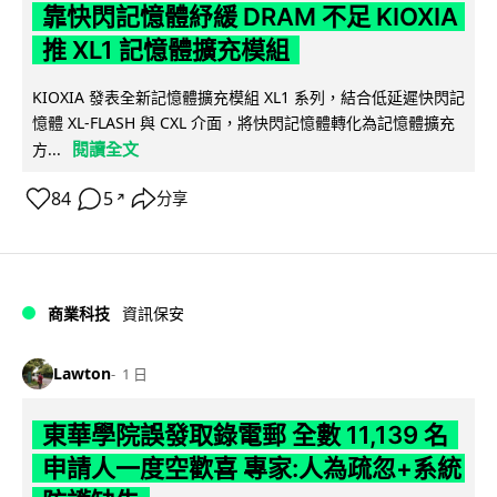
靠快閃記憶體紓緩 DRAM 不足 KIOXIA
推 XL1 記憶體擴充模組
KIOXIA 發表全新記憶體擴充模組 XL1 系列，結合低延遲快閃記
憶體 XL-FLASH 與 CXL 介面，將快閃記憶體轉化為記憶體擴充
閱讀全文
方...
84
5
分享
↗
商業科技
資訊保安
Lawton
1 日
東華學院誤發取錄電郵 全數 11,139 名
申請人一度空歡喜 專家:人為疏忽+系統