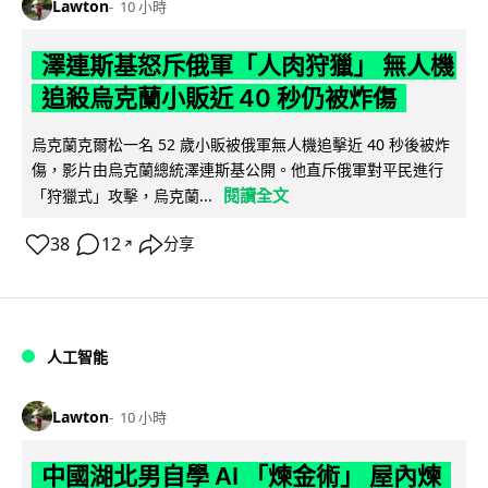
Lawton
10 小時
澤連斯基怒斥俄軍「人肉狩獵」 無人機
追殺烏克蘭小販近 40 秒仍被炸傷
烏克蘭克爾松一名 52 歲小販被俄軍無人機追擊近 40 秒後被炸
傷，影片由烏克蘭總統澤連斯基公開。他直斥俄軍對平民進行
閱讀全文
「狩獵式」攻擊，烏克蘭...
38
12
分享
↗
人工智能
Lawton
10 小時
中國湖北男自學 AI 「煉金術」 屋內煉