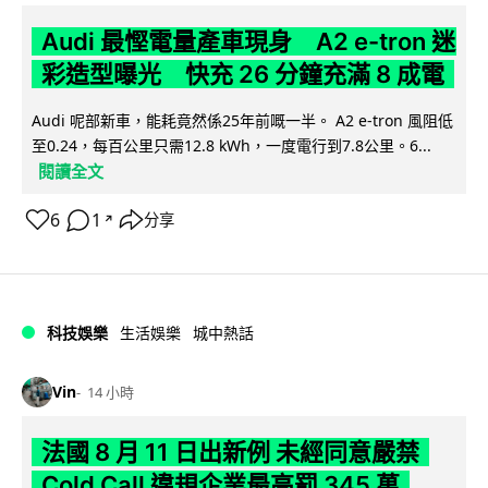
Audi 最慳電量產車現身 A2 e-tron 迷
彩造型曝光 快充 26 分鐘充滿 8 成電
Audi 呢部新車，能耗竟然係25年前嘅一半。 A2 e-tron 風阻低
至0.24，每百公里只需12.8 kWh，一度電行到7.8公里。6...
閱讀全文
6
1
分享
↗
科技娛樂
生活娛樂
城中熱話
Vin
14 小時
法國 8 月 11 日出新例 未經同意嚴禁
Cold Call 違規企業最高罰 345 萬