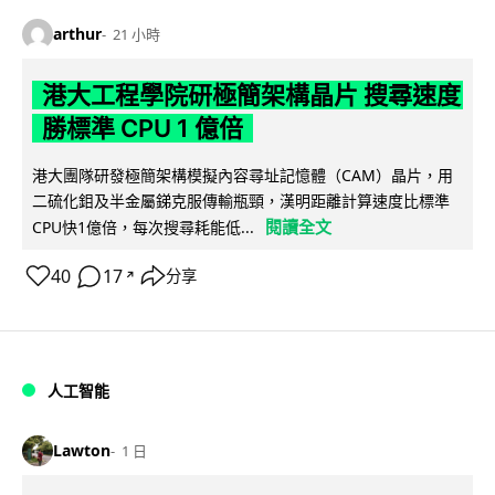
arthur
21 小時
港大工程學院研極簡架構晶片 搜尋速度
勝標準 CPU 1 億倍
港大團隊研發極簡架構模擬內容尋址記憶體（CAM）晶片，用
二硫化鉬及半金屬銻克服傳輸瓶頸，漢明距離計算速度比標準
閱讀全文
CPU快1億倍，每次搜尋耗能低...
40
17
分享
↗
人工智能
Lawton
1 日