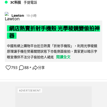
3C科技
手提電話
Lawton
19 小時
網店熱賣折射手機殼 光學稜鏡變偷拍神
器
中國有網上購物平台近日熱賣「折射手機殼」，利用光學稜鏡
原理讓手機在熒幕關閉狀態下亦能側面偷拍，賣家更以暗示字
閱讀全文
眼宣傳供不法分子偷拍他人裙底
793
88
分享
↗
ADVERTISEMENT