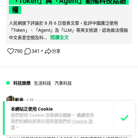
「Token」與「Agent」動搖科技話語
權
人民網旗下評論於 8 月 6 日發表文章，批評中國廣泛使用
「Token」、「Agent」及「LLM」等英文術語，認為做法侵蝕
閱讀全文
中文表意空間及科...
790
341
分享
↗
科技娛樂
生活科技
汽車科技
藍骨
1 日
本網站正使用 Cookie
我們使用 Cookie 改善網站體驗。 繼續使用
BMW 車廂熒幕強推蜘蛛俠電影廣告
我們的網站即表示您同意我們的
Cookie 政
車主怒轟堪比 iTunes 送 U2 專輯翻版
策
。