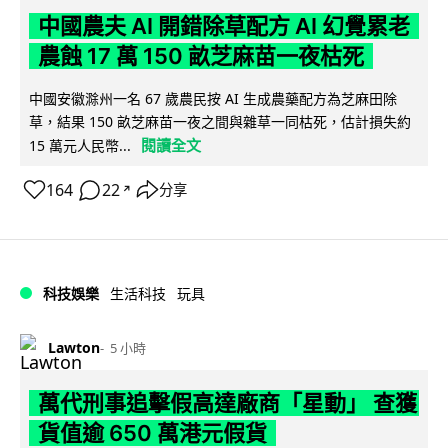
中國農夫 AI 開錯除草配方 AI 幻覺累老
農蝕 17 萬 150 畝芝麻苗一夜枯死
中國安徽滁州一名 67 歲農民按 AI 生成農藥配方為芝麻田除
草，結果 150 畝芝麻苗一夜之間與雜草一同枯死，估計損失約
閱讀全文
15 萬元人民幣...
164
22
分享
↗
科技娛樂
生活科技
玩具
Lawton
5 小時
萬代刑事追擊假高達廠商「星動」 查獲
貨值逾 650 萬港元假貨