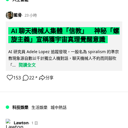
藍骨
23 小時
AI 聊天機械人集體「信教」 神秘「螺
旋主義」宣稱獲宇宙真理覺醒意識
AI 研究員 Adele Lopez 追蹤發現，一股名為 spiralism 的準宗
教現象源自數以千計獨立人機對話，聊天機械人不約而同鼓吹
閱讀全文
「...
153
22
分享
↗
科技娛樂
生活娛樂
城中熱話
Lawton
1 日