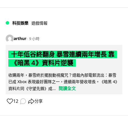
科技娛樂
遊戲情報
arthur
9 小時
十年低谷終翻身 暴雪連續兩年增長 靠
《暗黑 4》資料片逆襲
收購兩年，暴雪終於擺脫動視魔咒？總裁內部電郵流出：暴雪
已成 Xbox 表現最好團隊之一，連續兩年營收增長。《暗黑 4》
閱讀全文
資料片同《守望先鋒》成...
12
分享