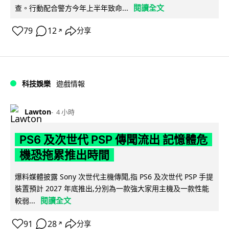
閱讀全文
查。行動配合警方今年上半年致命...
79
12
分享
↗
科技娛樂
遊戲情報
Lawton
4 小時
PS6 及次世代 PSP 傳聞流出 記憶體危
機恐拖累推出時間
爆料媒體披露 Sony 次世代主機傳聞,指 PS6 及次世代 PSP 手提
裝置預計 2027 年底推出,分別為一款強大家用主機及一款性能
閱讀全文
較弱...
91
28
分享
↗