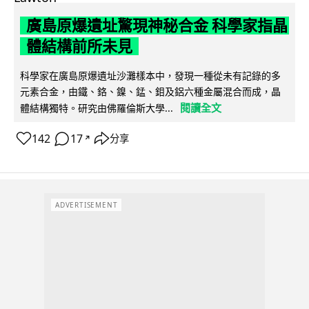
廣島原爆遺址驚現神秘合金 科學家指晶
體結構前所未見
科學家在廣島原爆遺址沙灘樣本中，發現一種從未有記錄的多
元素合金，由鐵、鉻、鎳、錳、鉬及鋁六種金屬混合而成，晶
閱讀全文
體結構獨特。研究由佛羅倫斯大學...
142
17
分享
↗
ADVERTISEMENT