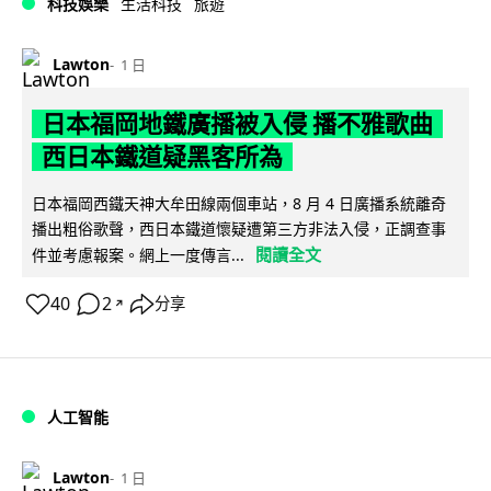
科技娛樂
生活科技
旅遊
Lawton
1 日
日本福岡地鐵廣播被入侵 播不雅歌曲
西日本鐵道疑黑客所為
日本福岡西鐵天神大牟田線兩個車站，8 月 4 日廣播系統離奇
播出粗俗歌聲，西日本鐵道懷疑遭第三方非法入侵，正調查事
閱讀全文
件並考慮報案。網上一度傳言...
40
2
分享
↗
人工智能
Lawton
1 日