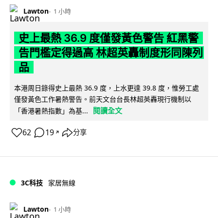
Lawton
1 小時
史上最熱 36.9 度僅發黃色警告 紅黑警
告門檻定得過高 林超英轟制度形同陳列
品
本港周日錄得史上最熱 36.9 度，上水更達 39.8 度，惟勞工處
僅發黃色工作暑熱警告。前天文台台長林超英轟現行機制以
閱讀全文
「香港暑熱指數」為基...
62
19
分享
↗
3C科技
家居無線
Lawton
1 小時