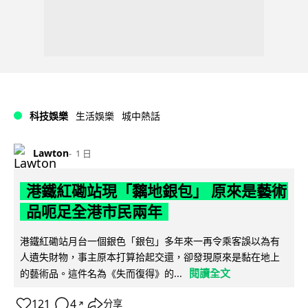
科技娛樂
生活娛樂
城中熱話
Lawton
1 日
港鐵紅磡站現「黐地銀包」 原來是藝術
品呃足全港市民兩年
港鐵紅磡站月台一個銀色「銀包」多年來一再令乘客誤以為有
人遺失財物，事主原本打算拾起交還，卻發現原來是黏在地上
閱讀全文
的藝術品。這件名為《失而復得》的...
121
4
分享
↗