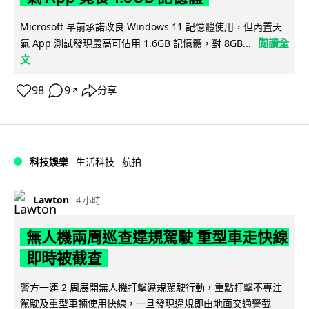
Microsoft 早前承諾改良 Windows 11 記憶體使用，但內置天
閱讀全
氣 App 測試發現最高可佔用 1.6GB 記憶體，對 8GB...
文
98
9
分享
↗
科技娛樂
生活科技
航拍
Lawton
4 小時
無人機兩周巡查違規駕駛 重型車走快線
即時被截查
警方一連 2 周展開無人機打擊違規駕駛行動，重點打擊不專注
駕駛及重型車輛使用快線，一旦發現違規即由地面交通警截