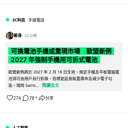
3C科技
手提電話
藍骨
22 小時
可換電池手機或重現市場 歐盟新例
2027 年強制手機用可拆式電池
歐盟新例將於 2027 年 2 月 18 日生效，規定手機及平板電腦電
池須可由用戶自行拆換，目標是延長裝置壽命及減少電子垃
閱讀全文
圾。現時 Sams...
274
78
分享
↗
人工智能