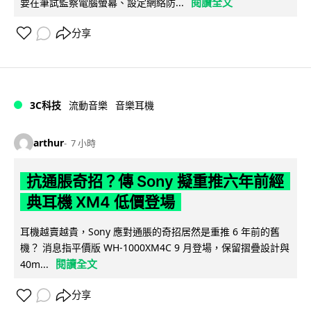
閱讀全文
要在筆試監察電腦螢幕、設定網絡防...
分享
3C科技
流動音樂
音樂耳機
arthur
7 小時
抗通脹奇招？傳 Sony 擬重推六年前經
典耳機 XM4 低價登場
耳機越賣越貴，Sony 應對通脹的奇招居然是重推 6 年前的舊
機？ 消息指平價版 WH-1000XM4C 9 月登場，保留摺疊設計與
閱讀全文
40m...
分享