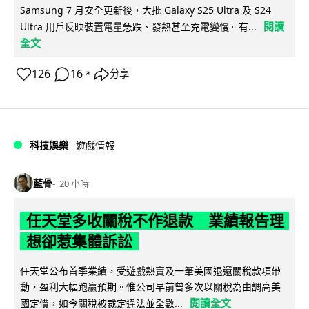
Samsung 7 月安全更新後，大批 Galaxy S25 Ultra 及 S24
閱讀
Ultra 用戶反映裝置電量急跌、發熱甚至充電變慢。有...
全文
126
16
分享
↗
科技娛樂
遊戲情報
藍骨
20 小時
任天堂多收關稅不作退款 業績報告理
想卻惹集體訴訟
任天堂公布首季業績，受遊戲熱賣及一筆美國退還關稅款項帶
動，盈利大幅跑贏預期。惟公司早前曾多次以關稅為由調高美
閱讀全文
國定價，如今關稅被裁定違法並全數...