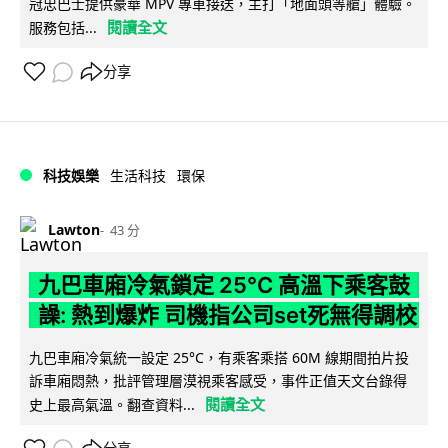
冠忠巴士提供豪華 MPV 專車接送，主打「地面頭等艙」體驗。
閱讀全文
服務包括...
分享
科技娛樂
生活科技
環保
Lawton
43 分
九巴車廂冷氣鎖定 25°C 高溫下乘客鼓
譟: 熱到爆炸 司機指公司set死無得調校
九巴車廂冷氣統一設定 25°C，有乘客乘搭 60M 線期間拍片投
訴車廂悶熱，批評管理層漠視乘客感受，事件正值天文台錄得
閱讀全文
史上最高氣溫。翻查資料...