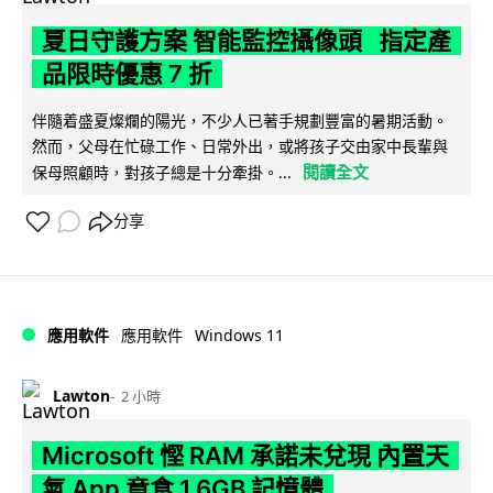
夏日守護方案 智能監控攝像頭 指定產
品限時優惠 7 折
伴隨着盛夏燦爛的陽光，不少人已著手規劃豐富的暑期活動。
然而，父母在忙碌工作、日常外出，或將孩子交由家中長輩與
閱讀全文
保母照顧時，對孩子總是十分牽掛。...
分享
Windows 11
應用軟件
應用軟件
Lawton
2 小時
Microsoft 慳 RAM 承諾未兌現 內置天
氣 App 竟食 1.6GB 記憶體