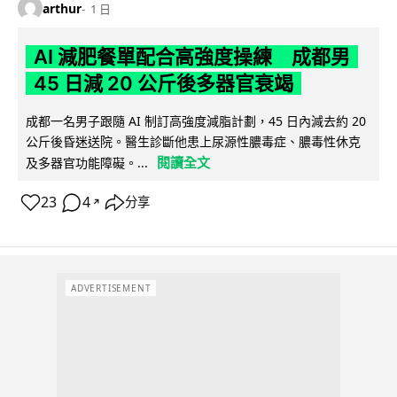
arthur
1 日
AI 減肥餐單配合高強度操練 成都男
45 日減 20 公斤後多器官衰竭
成都一名男子跟隨 AI 制訂高強度減脂計劃，45 日內減去約 20
公斤後昏迷送院。醫生診斷他患上尿源性膿毒症、膿毒性休克
閱讀全文
及多器官功能障礙。...
23
4
分享
↗
ADVERTISEMENT