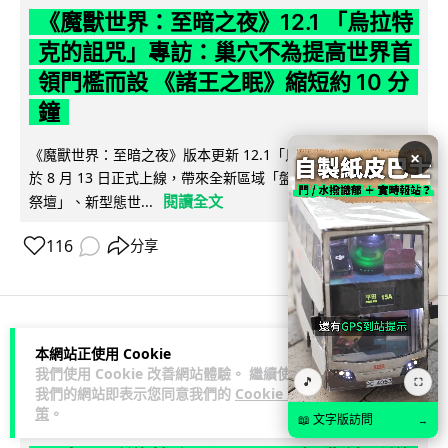
《魔獸世界：至暗之夜》12.1 「烏拉特
克的詛咒」專訪：巢穴不為提高世界首
領門檻而設 《諸王之眠》縮短約 10 分
鐘
《魔獸世界：至暗之夜》版本更新 12.1「烏拉特克的詛咒」將
×
於 8 月 13 日正式上線，帶來全新區域「盤蛇島」、地城「毒牙
閱讀全文
祭壇」、新型態世...
116
分享
科技娛樂
遊戲情報
本網站正使用 Cookie
我們使用 Cookie 改善網站體驗。 繼續使用
🎵
⛶
我們的網站即表示您同意我們的
Cookie 政
Lawton
2 日
策
。
📖 文字版訪問
→