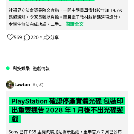
社福界立法會議員陳文宜指，一間中學書單價錢按年加 14.7%
遠超通漲，令家長難以負擔。而且電子教材啟動碼這項設計，
閱讀全文
令學生無法完成功課，二手...
569
220
分享
↗
科技娛樂
遊戲情報
Lawton
8 小時
PlayStation 確認停產實體光碟 包裝印
出重要通告 2028 年 1 月後不出光碟遊
戲
Sony 已在 PS5 主機包裝加貼提示貼紙，重申官方 7 月已公布