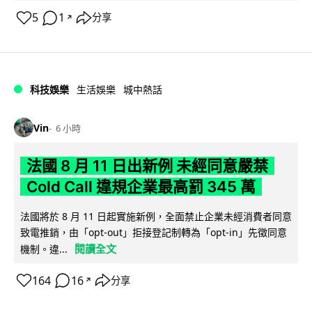
5
1
分享
↗
科技娛樂
生活娛樂
城中熱話
Vin
6 小時
法國 8 月 11 日出新例 未經同意嚴禁
Cold Call 違規企業最高罰 345 萬
法國將於 8 月 11 日起實施新例，全面禁止企業未經消費者同意
致電推銷，由「opt-out」拒接登記制轉為「opt-in」先徵同意
閱讀全文
機制。違...
164
16
分享
↗