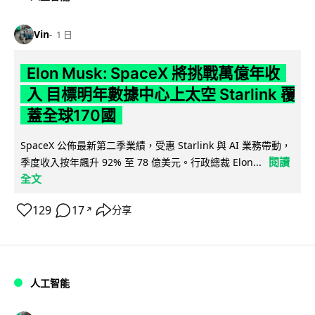
Vin
1 日
Elon Musk: SpaceX 將挑戰萬億年收
入 目標明年數據中心上太空 Starlink 覆
蓋全球170國
SpaceX 公佈最新第二季業績，受惠 Starlink 與 AI 業務帶動，
閱讀
季度收入按年飆升 92% 至 78 億美元。行政總裁 Elon...
全文
129
17
分享
↗
人工智能