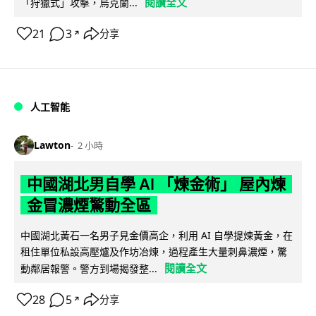
閱讀全文
「狩獵式」攻擊，烏克蘭...
21
3
分享
↗
人工智能
Lawton
2 小時
中國湖北男自學 AI 「煉金術」 屋內煉
金冒濃煙驚動全區
中國湖北黃石一名男子見金價高企，利用 AI 自學提煉黃金，在
租住單位私設高壓爐及作坊冶煉，過程產生大量刺鼻濃煙，驚
閱讀全文
動鄰居報警。警方到場揭發整...
28
5
分享
↗