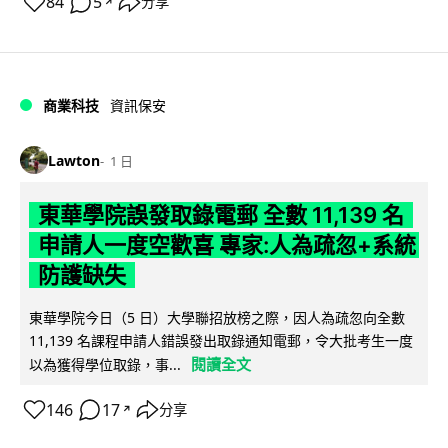
84
5
分享
↗
商業科技
資訊保安
Lawton
1 日
東華學院誤發取錄電郵 全數 11,139 名
申請人一度空歡喜 專家:人為疏忽+系統
防護缺失
東華學院今日（5 日）大學聯招放榜之際，因人為疏忽向全數
11,139 名課程申請人錯誤發出取錄通知電郵，令大批考生一度
閱讀全文
以為獲得學位取錄，事...
146
17
分享
↗