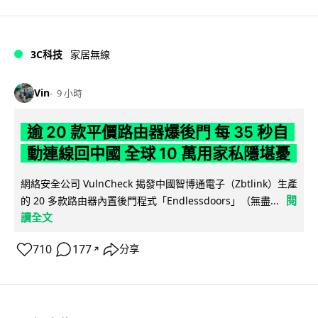
3C科技
家居無線
Vin
9 小時
逾 20 款平價路由器爆後門 每 35 秒自
動連線回中國 全球 10 萬用家私隱堪憂
網絡安全公司 VulnCheck 揭發中國智博通電子（Zbtlink）生產
閱
的 20 多款路由器內置後門程式「Endlessdoors」（無盡...
讀全文
710
177
分享
↗