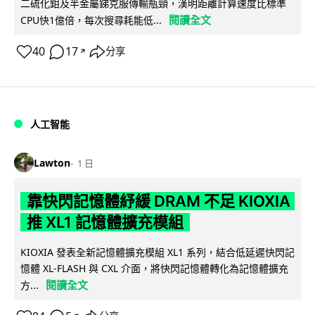
二硫化鉬及半金屬銻克服傳輸瓶頸，漢明距離計算速度比標準
閱讀全文
CPU快1億倍，每次搜尋耗能低...
40
17
分享
↗
人工智能
Lawton
1 日
靠快閃記憶體紓緩 DRAM 不足 KIOXIA
推 XL1 記憶體擴充模組
KIOXIA 發表全新記憶體擴充模組 XL1 系列，結合低延遲快閃記
憶體 XL-FLASH 與 CXL 介面，將快閃記憶體轉化為記憶體擴充
閱讀全文
方...