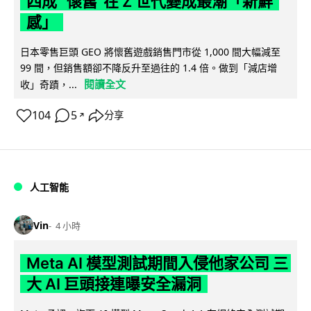
四成 "懷舊"在 Z 世代變成最潮「新鮮
感」
日本零售巨頭 GEO 將懷舊遊戲銷售門市從 1,000 間大幅減至
99 間，但銷售額卻不降反升至過往的 1.4 倍。做到「減店增
閱讀全文
收」奇蹟，...
104
5
分享
↗
人工智能
Vin
4 小時
Meta AI 模型測試期間入侵他家公司 三
大 AI 巨頭接連曝安全漏洞