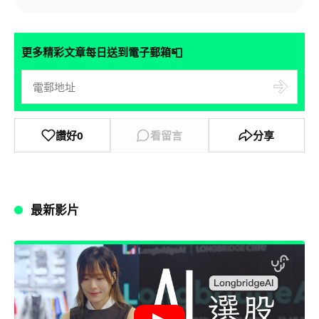
📮
更多精彩文章每日送到電子郵箱
讚好
0
看留言
分享
最新影片