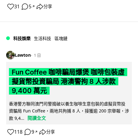
31
5
分享
↗
科技娛樂
生活科技
區塊鏈
Lawton
1 日
Fun Coffee 咖啡騙局爆煲 咖啡包裝虛
擬貨幣投資騙局 港澳警拘 8 人涉款
9,400 萬元
香港警方聯同澳門司警搗破以養生咖啡生意包裝的虛擬貨幣投
資騙局 Fun Coffee，兩地共拘捕 8 人，接獲逾 200 宗舉報，涉
閱讀全文
款 9,4...
118
9
分享
↗