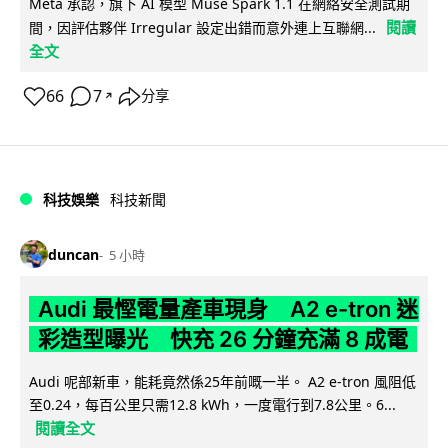
Meta 承認，旗下 AI 模型 Muse Spark 1.1 在網絡安全測試期
閱讀
間，因評估夥伴 Irregular 設定出錯而意外連上互聯網...
全文
66
7
分享
↗
科技娛樂
科技新聞
duncan
5 小時
Audi 最慳電量產車現身 A2 e-tron 迷
彩造型曝光 快充 26 分鐘充滿 8 成電
Audi 呢部新車，能耗竟然係25年前嘅一半。 A2 e-tron 風阻低
至0.24，每百公里只需12.8 kWh，一度電行到7.8公里。6...
閱讀全文