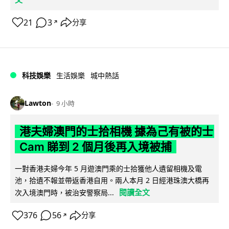
21
3
分享
↗
科技娛樂
生活娛樂
城中熱話
Lawton
9 小時
港夫婦澳門的士拾相機 據為己有被的士
Cam 睇到 2 個月後再入境被捕
一對香港夫婦今年 5 月遊澳門乘的士拾獲他人遺留相機及電
池，拾遺不報並帶返香港自用。兩人本月 2 日經港珠澳大橋再
閱讀全文
次入境澳門時，被治安警察局...
376
56
分享
↗