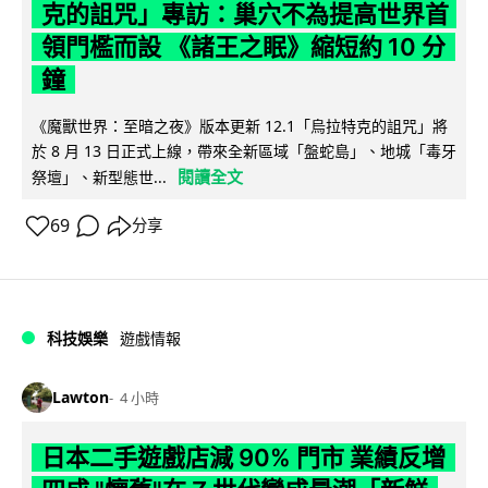
克的詛咒」專訪：巢穴不為提高世界首
領門檻而設 《諸王之眠》縮短約 10 分
鐘
《魔獸世界：至暗之夜》版本更新 12.1「烏拉特克的詛咒」將
於 8 月 13 日正式上線，帶來全新區域「盤蛇島」、地城「毒牙
閱讀全文
祭壇」、新型態世...
69
分享
科技娛樂
遊戲情報
Lawton
4 小時
日本二手遊戲店減 90% 門市 業績反增