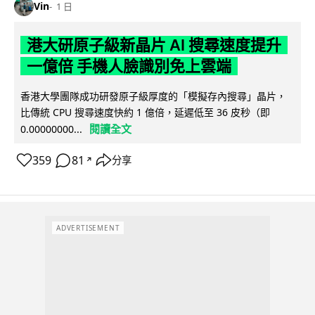
Vin
1 日
港大研原子級新晶片 AI 搜尋速度提升
一億倍 手機人臉識別免上雲端
香港大學團隊成功研發原子級厚度的「模擬存內搜尋」晶片，
比傳統 CPU 搜尋速度快約 1 億倍，延遲低至 36 皮秒（即
閱讀全文
0.00000000...
359
81
分享
↗
ADVERTISEMENT