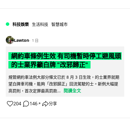
科技娛樂
生活科技
智慧城市
Lawton
1 日
網約車條例生效 有司機暫時停工避風頭
的士業界籲白牌 "改邪歸正"
規管網約車法例大部分條文已於 8 月 3 日生效，的士業界就期
望白牌車司機，能夠「改邪歸正」回流駕駛的士。新例大幅提
閱讀全文
高罰則，首次定罪最高罰款...
204
146
分享
↗