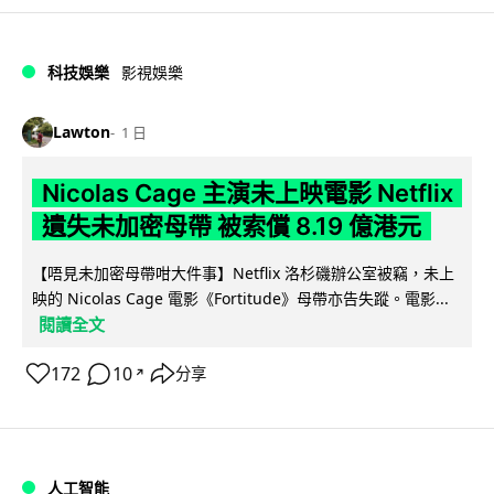
科技娛樂
影視娛樂
Lawton
1 日
Nicolas Cage 主演未上映電影 Netflix
遺失未加密母帶 被索償 8.19 億港元
【唔見未加密母帶咁大件事】Netflix 洛杉磯辦公室被竊，未上
映的 Nicolas Cage 電影《Fortitude》母帶亦告失蹤。電影...
閱讀全文
172
10
分享
↗
人工智能