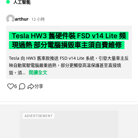
人工智能
arthur
12 小時
Tesla HW3 舊硬件裝 FSD v14 Lite 頻
現過熱 部分電腦損毀車主須自費維修
Tesla 向 HW3 舊車款推送 FSD v14 Lite 系統，引發大量車主反
映自動駕駛電腦嚴重過熱，部分更觸發高溫保護甚至直接燒
閱讀全文
毀，須...
6
分享
ADVERTISEMENT