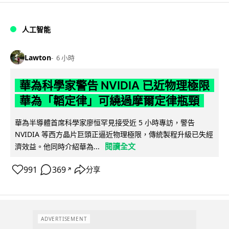
人工智能
Lawton
6 小時
華為科學家警告 NVIDIA 已近物理極限
華為「韜定律」可繞過摩爾定律瓶頸
華為半導體首席科學家廖恒罕見接受近 5 小時專訪，警告
NVIDIA 等西方晶片巨頭正逼近物理極限，傳統製程升級已失經
閱讀全文
濟效益。他同時介紹華為...
991
369
分享
↗
ADVERTISEMENT