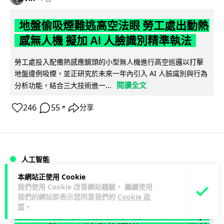
地盤偷吸煙難逃高空法眼 勞工處出動熱
感無人機 擬加 AI 人臉識別精準執法
勞工處投入配備熱感應鏡頭的小型無人機進行高空巡邏以打擊
地盤違例吸煙，並正研究於未來一年內引入 AI 人臉識別與行為
閱讀全文
分析功能，結合三大技術進一...
246
55
分享
↗
人工智能
本網站正使用 Cookie
Lawton
我們使用 Cookie 改善網站體驗。 繼續使用
1 日
我們的網站即表示您同意我們的
Cookie 政
策
。
貨運火箭 沖繩飛台灣僅需 15 分鐘 Hop