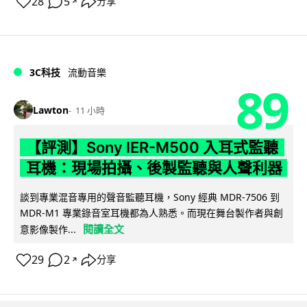
28
5
分享
↗
3C科技
流動音樂
89
Lawton
11 小時
【評測】Sony IER-M500 入耳式監聽
耳機：現場拍攝、後製監聽與人聲利器
談到專業混音專用的聲音監聽耳機，Sony 經典 MDR-7506 到
MDR-M1 專業錄音室耳機都為人熟悉。而現在舞台製作者與創
閱讀全文
意影像製作...
29
2
分享
↗