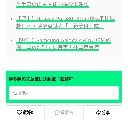
化手感更佳 + 人像拍攝效果理想
【評測】Huawei Pura80 Ultra 相機評測 遠
赴日本 + 演唱會試盡「一鏡雙目」威力
【評測】Samsung Galaxy Z Flip7 詳細評
測 用色特別 + 外屏更大使用更方便
📮
更多精彩文章每日送到電子郵箱
讚好
0
看留言
分享