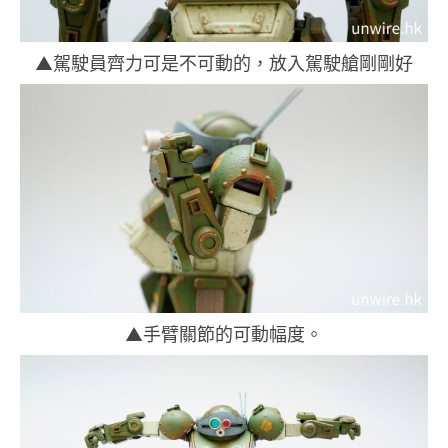
▲駕駛員齊力可是不可動的，放入駕駛艙剛剛好
▲手臂關節的可動幅度。