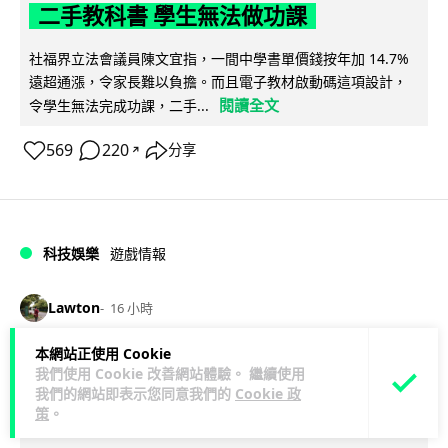
二手教科書 學生無法做功課
社福界立法會議員陳文宜指，一間中學書單價錢按年加 14.7%
遠超通漲，令家長難以負擔。而且電子教材啟動碼這項設計，
閱讀全文
令學生無法完成功課，二手...
569
220
分享
↗
科技娛樂
遊戲情報
Lawton
16 小時
本網站正使用 Cookie
PlayStation 確認停產實體光碟 包裝印
我們使用 Cookie 改善網站體驗。 繼續使用
出重要通告 2028 年 1 月後不出光碟遊
我們的網站即表示您同意我們的
Cookie 政
策
。
戲