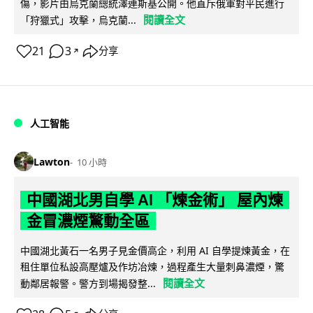
傷，影片由烏克蘭總統澤連斯基公開。他直斥俄軍對平民進行
閱讀全文
「狩獵式」攻擊，烏克蘭...
21
3
分享
↗
人工智能
Lawton
10 小時
中國湖北男自學 AI 「煉金術」 屋內煉
金冒濃煙驚動全區
中國湖北黃石一名男子見金價高企，利用 AI 自學提煉黃金，在
租住單位私設高壓爐及作坊冶煉，過程產生大量刺鼻濃煙，驚
閱讀全文
動鄰居報警。警方到場揭發整...