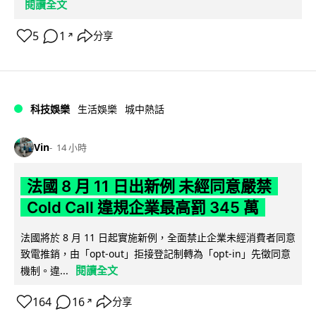
閱讀全文
5
1
分享
↗
科技娛樂
生活娛樂
城中熱話
Vin
14 小時
法國 8 月 11 日出新例 未經同意嚴禁
Cold Call 違規企業最高罰 345 萬
法國將於 8 月 11 日起實施新例，全面禁止企業未經消費者同意
致電推銷，由「opt-out」拒接登記制轉為「opt-in」先徵同意
閱讀全文
機制。違...
164
16
分享
↗