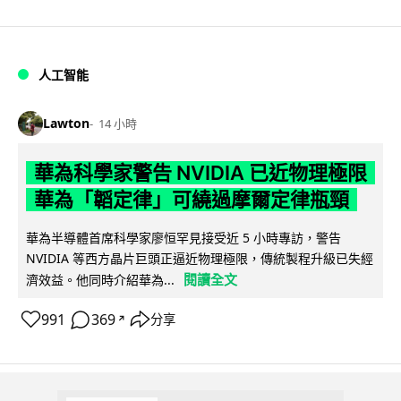
人工智能
Lawton
14 小時
華為科學家警告 NVIDIA 已近物理極限
華為「韜定律」可繞過摩爾定律瓶頸
華為半導體首席科學家廖恒罕見接受近 5 小時專訪，警告
NVIDIA 等西方晶片巨頭正逼近物理極限，傳統製程升級已失經
閱讀全文
濟效益。他同時介紹華為...
991
369
分享
↗