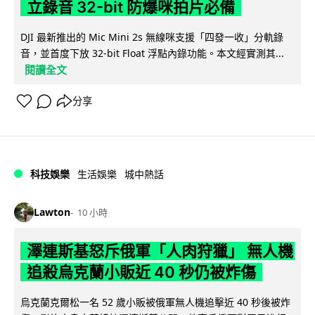
立錄音 32-bit 防爆咪拍片必備
DJI 最新推出的 Mic Mini 2s 無線咪支援「四發一收」分軌錄
音，並首度下放 32-bit Float 浮點內錄功能。本文經實測其...
閱讀全文
分享
科技娛樂
生活娛樂
城中熱話
Lawton
10 小時
澤連斯基怒斥俄軍「人肉狩獵」 無人機
追殺烏克蘭小販近 40 秒仍被炸傷
烏克蘭克爾松一名 52 歲小販被俄軍無人機追擊近 40 秒後被炸