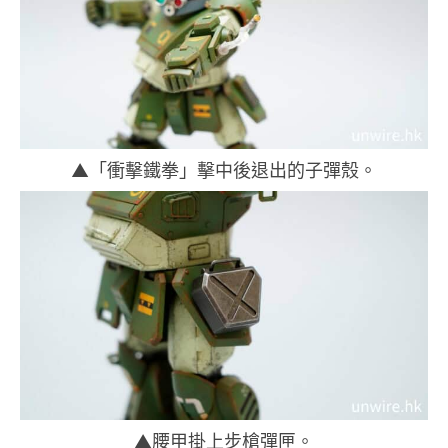
▲「衝擊鐵拳」擊中後退出的子彈殼。
▲腰甲掛上步槍彈匣。