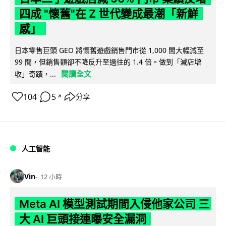
四成 "懷舊"在 Z 世代變成最潮「新鮮
感」
日本零售巨頭 GEO 將懷舊遊戲銷售門市從 1,000 間大幅減至
99 間，但銷售額卻不降反升至過往的 1.4 倍。做到「減店增
閱讀全文
收」奇蹟，...
104
5
分享
↗
人工智能
Vin
12 小時
Meta AI 模型測試期間入侵他家公司 三
大 AI 巨頭接連曝安全漏洞