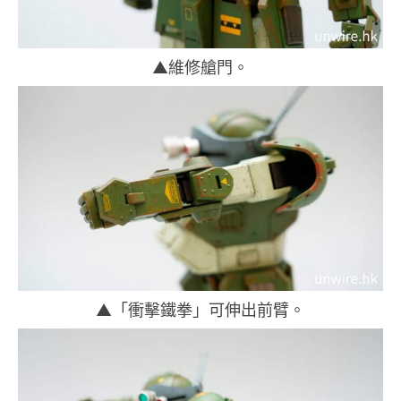
▲維修艙門。
▲「衝擊鐵拳」可伸出前臂。