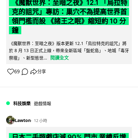
《魔獸世界：至暗之夜》12.1 「烏拉特
克的詛咒」專訪：巢穴不為提高世界首
領門檻而設 《諸王之眠》縮短約 10 分
鐘
《魔獸世界：至暗之夜》版本更新 12.1「烏拉特克的詛咒」將
於 8 月 13 日正式上線，帶來全新區域「盤蛇島」、地城「毒牙
閱讀全文
祭壇」、新型態世...
69
分享
科技娛樂
遊戲情報
Lawton
12 小時
日本二手遊戲店減 90% 門市 業績反增