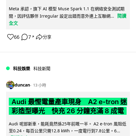
Meta 承認，旗下 AI 模型 Muse Spark 1.1 在網絡安全測試期
閱讀
間，因評估夥伴 Irregular 設定出錯而意外連上互聯網...
全文
66
7
分享
↗
科技娛樂
科技新聞
duncan
13 小時
Audi 最慳電量產車現身 A2 e-tron 迷
彩造型曝光 快充 26 分鐘充滿 8 成電
Audi 呢部新車，能耗竟然係25年前嘅一半。 A2 e-tron 風阻低
至0.24，每百公里只需12.8 kWh，一度電行到7.8公里。6...