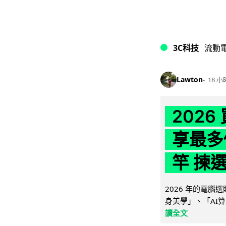
3C科技
流動
Lawton
18 小
202
享最多
竿 揀
2026 年的電
身美學」、「AI算
讀全文