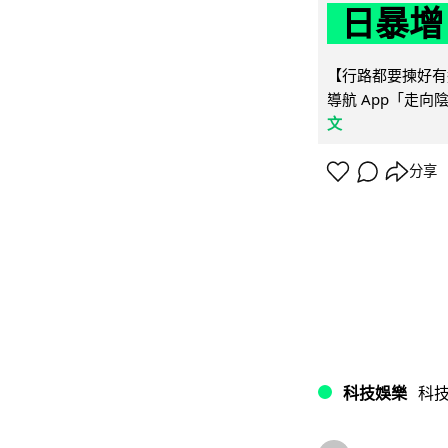
日暴增
【行路都要揀好有遮
導航 App「走向
文
分享
科技娛樂
科