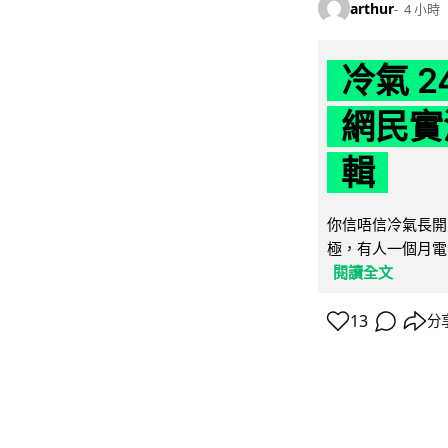
arthur
4 小時
冷氣 
網民實
輯
你信唔信冷氣長開
極，有人一個月電費
閱讀全文
13
分