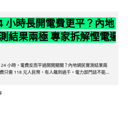
24 小時長開電費更平？內地
測結果兩極 專家拆解慳電邏
 24 小時，電費反而平過開開關關？內地網民實測結果兩
只需 118 元人民幣，有人飆到過千。電力部門話不能...
享