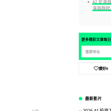
AI 女演
演員群起
更多精彩文章每日
讚好
0
最新影片