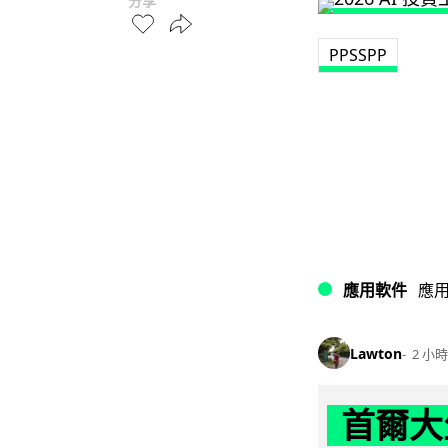
分享
PPSSPP
應用軟件
應
Lawton
2 小時
首爾大