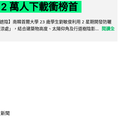
 2 萬人下載衝榜首
陰】南韓首爾大學 23 歲學生劉敏俊利用 2 星期開發防曬
陰涼處」，結合建築物高度、太陽仰角及行道樹陰影...
閱讀全
技新聞