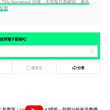
員 Tilly Norwood 出道 大受製片商歡迎 著名
反對
📮
送到電子郵箱
看留言
分享