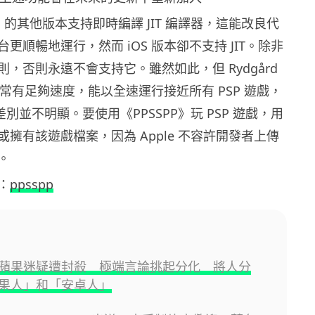
P》的其他版本支持即時編譯 JIT 編譯器，這能改良代
更順暢地運行，然而 iOS 版本卻不支持 JIT。除非
其規則，否則永遠不會支持它。雖然如此，但 Rydgård
置通常有足夠速度，能以全速運行接近所有 PSP 遊戲，
的差別並不明顯。要使用《PPSSPP》玩 PSP 遊戲，用
擁有該遊戲檔案，因為 Apple 不容許開發者上傳
。
：
ppsspp
蘋果迷疑遭封殺 極端言論挑起分化 將人分
果人」和「安卓人」