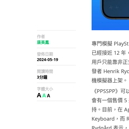
作者
唐美鳳
專門模擬 PlayS
已經接近 12 年，
發佈日期
2024-05-19
用戶只能靠非正
發者 Henrik 
閱讀時間
3分鐘
機模擬器上架。
字體大小
《PPSSPP》可以
A
A
A
會有一個售價 
持。目前，在 App
Keyboard，而
Rydgård 