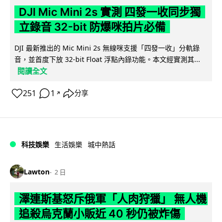
DJI Mic Mini 2s 實測 四發一收同步獨
立錄音 32-bit 防爆咪拍片必備
DJI 最新推出的 Mic Mini 2s 無線咪支援「四發一收」分軌錄
音，並首度下放 32-bit Float 浮點內錄功能。本文經實測其...
閱讀全文
251
1
分享
↗
科技娛樂
生活娛樂
城中熱話
Lawton
2 日
澤連斯基怒斥俄軍「人肉狩獵」 無人機
追殺烏克蘭小販近 40 秒仍被炸傷