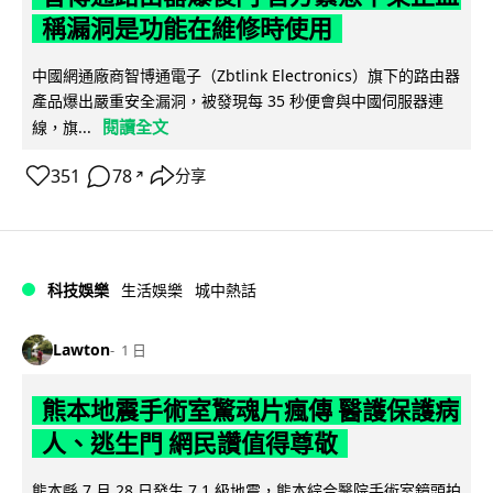
稱漏洞是功能在維修時使用
中國網通廠商智博通電子（Zbtlink Electronics）旗下的路由器
產品爆出嚴重安全漏洞，被發現每 35 秒便會與中國伺服器連
閱讀全文
線，旗...
351
78
分享
↗
科技娛樂
生活娛樂
城中熱話
Lawton
1 日
熊本地震手術室驚魂片瘋傳 醫護保護病
人、逃生門 網民讚值得尊敬
熊本縣 7 月 28 日發生 7.1 級地震，熊本綜合醫院手術室鏡頭拍