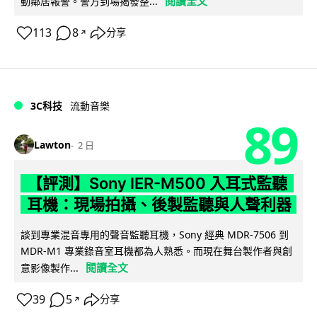
閱讀全文
動鄰居報警。警方到場揭發整...
113
8
分享
↗
3C科技
流動音樂
89
Lawton
2 日
【評測】Sony IER-M500 入耳式監聽
耳機：現場拍攝、後製監聽與人聲利器
談到專業混音專用的聲音監聽耳機，Sony 經典 MDR-7506 到
MDR-M1 專業錄音室耳機都為人熟悉。而現在舞台製作者與創
閱讀全文
意影像製作...
39
5
分享
↗