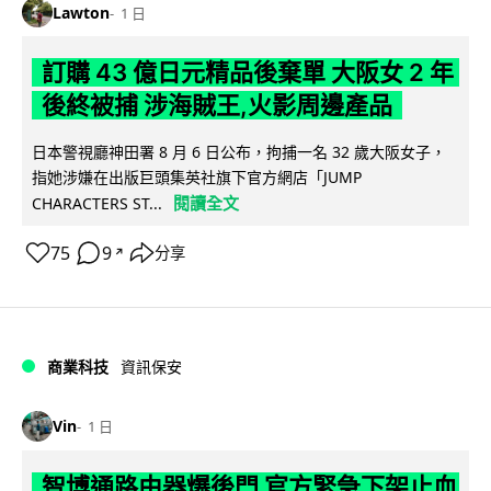
Lawton
1 日
訂購 43 億日元精品後棄單 大阪女 2 年
後終被捕 涉海賊王,火影周邊產品
日本警視廳神田署 8 月 6 日公布，拘捕一名 32 歲大阪女子，
指她涉嫌在出版巨頭集英社旗下官方網店「JUMP
閱讀全文
CHARACTERS ST...
75
9
分享
↗
商業科技
資訊保安
Vin
1 日
智博通路由器爆後門 官方緊急下架止血