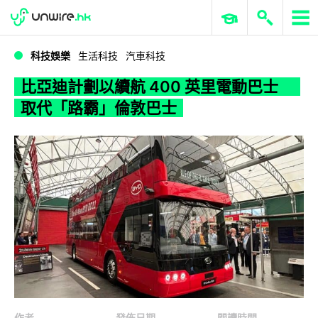
WWDC 2026
GenAI 與雲端科技專區
ERP 與商業 AI
比亞迪計劃以續航 400 英里電動巴士 取代「路霸」倫敦巴士
科技娛樂
生活科技
汽車科技
比亞迪計劃以續航 400 英里電動巴士
取代「路霸」倫敦巴士
作者
發佈日期
閱讀時間