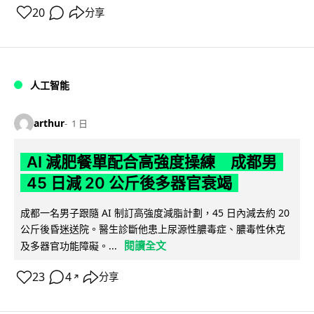
20
分享
人工智能
arthur
1 日
AI 減肥餐單配合高強度操練 成都男
45 日減 20 公斤後多器官衰竭
成都一名男子跟隨 AI 制訂高強度減脂計劃，45 日內減去約 20
公斤後昏迷送院。醫生診斷他患上尿源性膿毒症、膿毒性休克
閱讀全文
及多器官功能障礙。...
23
4
分享
↗