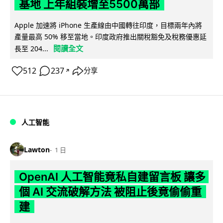
基地 上年組裝增至5500萬部
Apple 加速將 iPhone 生產線由中國轉往印度，目標兩年內將
產量最高 50% 移至當地。印度政府推出關稅豁免及稅務優惠延
閱讀全文
長至 204...
512
237
分享
↗
人工智能
Lawton
1 日
OpenAI 人工智能竟私自建留言板 讓多
個 AI 交流破解方法 被阻止後竟偷偷重
建