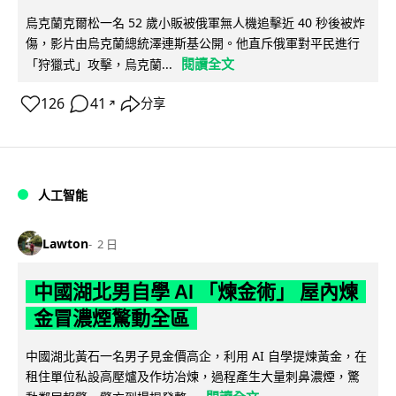
烏克蘭克爾松一名 52 歲小販被俄軍無人機追擊近 40 秒後被炸
傷，影片由烏克蘭總統澤連斯基公開。他直斥俄軍對平民進行
閱讀全文
「狩獵式」攻擊，烏克蘭...
126
41
分享
↗
人工智能
Lawton
2 日
中國湖北男自學 AI 「煉金術」 屋內煉
金冒濃煙驚動全區
中國湖北黃石一名男子見金價高企，利用 AI 自學提煉黃金，在
租住單位私設高壓爐及作坊冶煉，過程產生大量刺鼻濃煙，驚