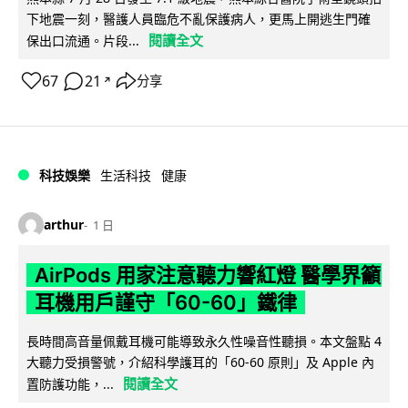
下地震一刻，醫護人員臨危不亂保護病人，更馬上開逃生門確
閱讀全文
保出口流通。片段...
67
21
分享
↗
科技娛樂
生活科技
健康
arthur
1 日
AirPods 用家注意聽力響紅燈 醫學界籲
耳機用戶謹守「60-60」鐵律
長時間高音量佩戴耳機可能導致永久性噪音性聽損。本文盤點 4
大聽力受損警號，介紹科學護耳的「60-60 原則」及 Apple 內
閱讀全文
置防護功能，...