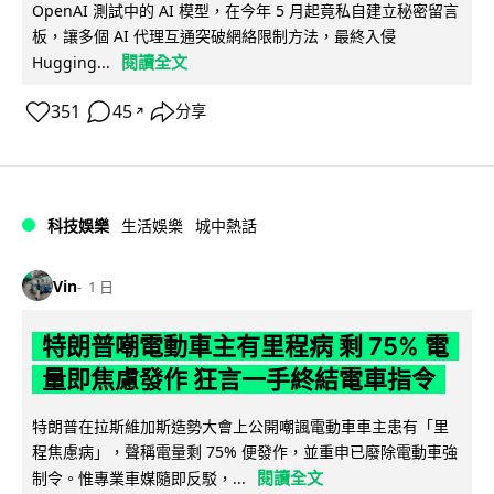
OpenAI 測試中的 AI 模型，在今年 5 月起竟私自建立秘密留言
板，讓多個 AI 代理互通突破網絡限制方法，最終入侵
閱讀全文
Hugging...
351
45
分享
↗
科技娛樂
生活娛樂
城中熱話
Vin
1 日
特朗普嘲電動車主有里程病 剩 75% 電
量即焦慮發作 狂言一手終結電車指令
特朗普在拉斯維加斯造勢大會上公開嘲諷電動車車主患有「里
程焦慮病」，聲稱電量剩 75% 便發作，並重申已廢除電動車強
閱讀全文
制令。惟專業車媒隨即反駁，...