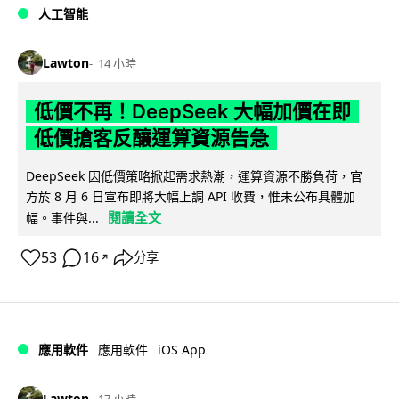
人工智能
Lawton
14 小時
低價不再！DeepSeek 大幅加價在即
低價搶客反釀運算資源告急
DeepSeek 因低價策略掀起需求熱潮，運算資源不勝負荷，官
方於 8 月 6 日宣布即將大幅上調 API 收費，惟未公布具體加
閱讀全文
幅。事件與...
53
16
分享
↗
iOS App
應用軟件
應用軟件
Lawton
17 小時