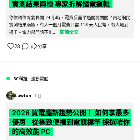
實測結果兩極 專家拆解慳電邏輯
你信唔信冷氣長開 24 小時，電費反而平過開開關關？內地網民
實測結果兩極，有人一個月電費只需 118 元人民幣，有人飆到
閱讀全文
過千。電力部門話不能...
28
分享
3C科技
流動電腦
Lawton
1 日
2026 買電腦新趨勢公開！ 如何享最多
優惠 從極致便攜到電競標竿 揀選啱你
的高效能 PC