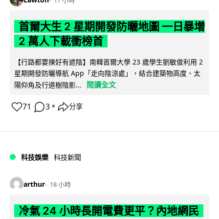
首爾大生 2 星期開發防曬地圖 一日暴增
2 萬人下載衝榜首
【行路都要揀好有遮陰】南韓首爾大學 23 歲學生劉敏俊利用 2
星期開發防曬導航 App「走向陰涼處」，結合建築物高度、太
閱讀全文
陽仰角及行道樹陰影...
71
3
分享
↗
科技娛樂
科技新聞
arthur
18 小時
冷氣 24 小時長開電費更平？內地網民