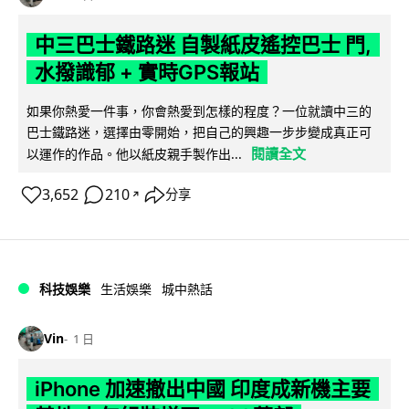
中三巴士鐵路迷 自製紙皮遙控巴士 門,
水撥識郁 + 實時GPS報站
如果你熱愛一件事，你會熱愛到怎樣的程度？一位就讀中三的
巴士鐵路迷，選擇由零開始，把自己的興趣一步步變成真正可
閱讀全文
以運作的作品。他以紙皮親手製作出...
3,652
210
分享
↗
科技娛樂
生活娛樂
城中熱話
Vin
1 日
iPhone 加速撤出中國 印度成新機主要