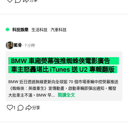
科技娛樂
生活科技
汽車科技
藍骨
7 小時
BMW 車廂熒幕強推蜘蛛俠電影廣告
車主怒轟堪比 iTunes 送 U2 專輯翻版
BMW 近日透過無線更新向全球逾 70 個市場車輛中控熒幕推送
《蜘蛛俠：英雄重生》宣傳動畫，啟動車輛即彈出通知，觸發
閱讀全文
大批車主不滿。BMW 早...
1
分享