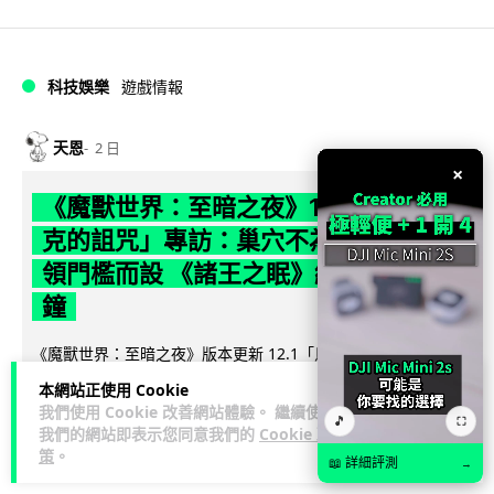
科技娛樂
遊戲情報
天恩
2 日
×
《魔獸世界：至暗之夜》12.1 「烏拉特
克的詛咒」專訪：巢穴不為提高世界首
領門檻而設 《諸王之眠》縮短約 10 分
鐘
《魔獸世界：至暗之夜》版本更新 12.1「烏拉特克的詛咒」將
於 8 月 13 日正式上線，帶來全新區域「盤蛇島」、地城「毒牙
本網站正使用 Cookie
閱讀全文
祭壇」、新型態世...
我們使用 Cookie 改善網站體驗。 繼續使用
🎵
⛶
我們的網站即表示您同意我們的
Cookie 政
116
分享
策
。
📖 詳細評測
→