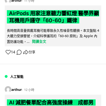
arthur
11 小時
AirPods 用家注意聽力響紅燈 醫學界籲
耳機用戶謹守「60-60」鐵律
長時間高音量佩戴耳機可能導致永久性噪音性聽損。本文盤點 4
大聽力受損警號，介紹科學護耳的「60-60 原則」及 Apple 內
閱讀全文
置防護功能，...
14
分享
人工智能
arthur
12 小時
AI 減肥餐單配合高強度操練 成都男