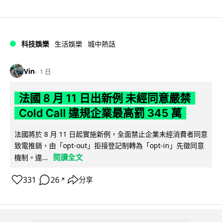
科技娛樂
生活娛樂
城中熱話
Vin
1 日
法國 8 月 11 日出新例 未經同意嚴禁
Cold Call 違規企業最高罰 345 萬
法國將於 8 月 11 日起實施新例，全面禁止企業未經消費者同意
致電推銷，由「opt-out」拒接登記制轉為「opt-in」先徵同意
閱讀全文
機制。違...
331
26
分享
↗