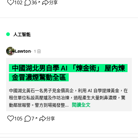
102
36
分享
↗
人工智能
Lawton
1 日
中國湖北男自學 AI 「煉金術」 屋內煉
金冒濃煙驚動全區
中國湖北黃石一名男子見金價高企，利用 AI 自學提煉黃金，在
租住單位私設高壓爐及作坊冶煉，過程產生大量刺鼻濃煙，驚
閱讀全文
動鄰居報警。警方到場揭發整...
105
7
分享
↗