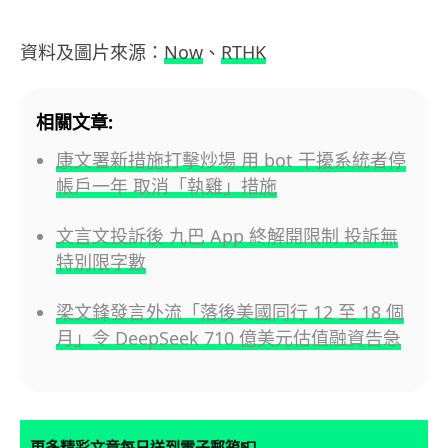
資料及圖片來源：
Now
、
RTHK
相關文章:
康文署新措施打擊炒場 用 bot 干擾系統者停
帳戶一年 取消「執雞」措施
文言文投訴後 九巴 App 終解開限制 投訴無
特別限字數
梁文鋒發言外流「落後美國同行 12 至 18 個
月」令 DeepSeek 710 億美元估值融資告急
📮
更多精彩文章每日送到電子郵箱