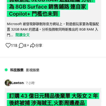
為 8GB Surface 銷售鋪路 連自家
Copilot+ 門檻也未到
Microsoft 被發現靜靜刪除官方網站上，對遊戲玩家要為電腦配
置 32GB RAM 的建議。分析指微軟同時新推出的 8GB RAM 入
閱讀全文
門...
118
8
分享
↗
科技娛樂
影視娛樂
Lawton
7 小時
訂購 43 億日元精品後棄單 大阪女 2 年
後終被捕 涉海賊王,火影周邊產品