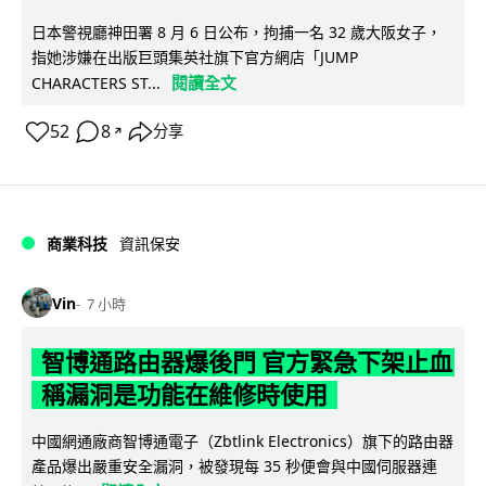
日本警視廳神田署 8 月 6 日公布，拘捕一名 32 歲大阪女子，
指她涉嫌在出版巨頭集英社旗下官方網店「JUMP
閱讀全文
CHARACTERS ST...
52
8
分享
↗
商業科技
資訊保安
Vin
7 小時
智博通路由器爆後門 官方緊急下架止血
稱漏洞是功能在維修時使用
中國網通廠商智博通電子（Zbtlink Electronics）旗下的路由器
產品爆出嚴重安全漏洞，被發現每 35 秒便會與中國伺服器連