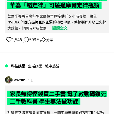
華為「韜定律」可繞過摩爾定律瓶頸
華為半導體首席科學家廖恒罕見接受近 5 小時專訪，警告
NVIDIA 等西方晶片巨頭正逼近物理極限，傳統製程升級已失經
閱讀全文
濟效益。他同時介紹華為...
1,546
593
分享
↗
科技娛樂
生活娛樂
城中熱話
Lawton
1 日
家長無得慳錢買二手書 電子啟動碼鎖死
二手教科書 學生無法做功課
社福界立法會議員陳文宜指，一間中學書單價錢按年加 14.7%