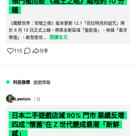
領門檻而設 《諸王之眠》縮短約 10 分
鐘
《魔獸世界：至暗之夜》版本更新 12.1「烏拉特克的詛咒」將
於 8 月 13 日正式上線，帶來全新區域「盤蛇島」、地城「毒牙
閱讀全文
祭壇」、新型態世...
115
分享
科技娛樂
遊戲情報
Lawton
1 日
日本二手遊戲店減 90% 門市 業績反增
四成 "懷舊"在 Z 世代變成最潮「新鮮
感」