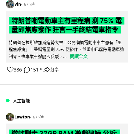
Vin
6 小時
特朗普嘲電動車主有里程病 剩 75% 電
量即焦慮發作 狂言一手終結電車指令
特朗普在拉斯維加斯造勢大會上公開嘲諷電動車車主患有「里
程焦慮病」，聲稱電量剩 75% 便發作，並重申已廢除電動車強
閱讀全文
制令。惟專業車媒隨即反駁，...
386
151
分享
↗
人工智能
Lawton
6 小時
微軟刪走 32GB RAM 遊戲建議 分析: