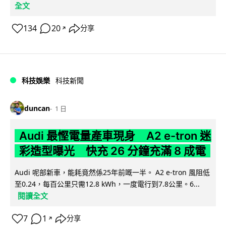
全文
134
20
分享
↗
科技娛樂
科技新聞
duncan
1 日
Audi 最慳電量產車現身 A2 e-tron 迷
彩造型曝光 快充 26 分鐘充滿 8 成電
Audi 呢部新車，能耗竟然係25年前嘅一半。 A2 e-tron 風阻低
至0.24，每百公里只需12.8 kWh，一度電行到7.8公里。6...
閱讀全文
7
1
分享
↗