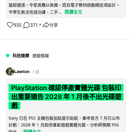
遠超通漲，令家長難以負擔。而且電子教材啟動碼這項設計，
閱讀全文
令學生無法完成功課，二手...
935
371
分享
↗
科技娛樂
遊戲情報
Lawton
1 日
PlayStation 確認停產實體光碟 包裝印
出重要通告 2028 年 1 月後不出光碟遊
戲
Sony 已在 PS5 主機包裝加貼提示貼紙，重申官方 7 月已公布
計劃：2028 年 1 月起停產新遊戲實體光碟。分析師預期 PS6
閱讀全文
因此...