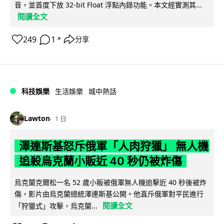
音，並首度下放 32-bit Float 浮點內錄功能。本文經實測其...
閱讀全文
249
1
分享
↗
科技娛樂
生活娛樂
城中熱話
Lawton
1 日
澤連斯基怒斥俄軍「人肉狩獵」 無人機
追殺烏克蘭小販近 40 秒仍被炸傷
烏克蘭克爾松一名 52 歲小販被俄軍無人機追擊近 40 秒後被炸
傷，影片由烏克蘭總統澤連斯基公開。他直斥俄軍對平民進行
閱讀全文
「狩獵式」攻擊，烏克蘭...