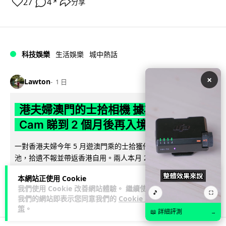
27
4
分享
↗
科技娛樂
生活娛樂
城中熱話
×
Lawton
1 日
港夫婦澳門的士拾相機 據為己有被的士
Cam 睇到 2 個月後再入境被捕
一對香港夫婦今年 5 月遊澳門乘的士拾獲他人遺留相機及電
池，拾遺不報並帶返香港自用。兩人本月 2 日經港珠澳大橋再
閱讀全文
次入境澳門時，被治安警察局...
本網站正使用 Cookie
我們使用 Cookie 改善網站體驗。 繼續使用
532
75
分享
🎵
↗
⛶
我們的網站即表示您同意我們的
Cookie 政
策
。
📖 詳細評測
→