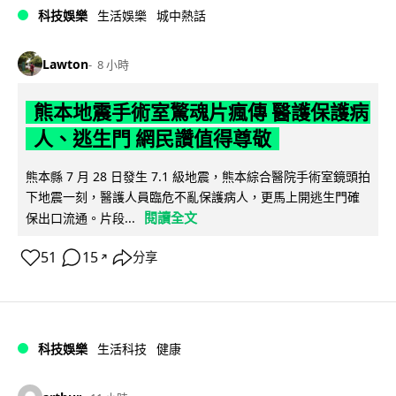
科技娛樂
生活娛樂
城中熱話
Lawton
8 小時
熊本地震手術室驚魂片瘋傳 醫護保護病
人、逃生門 網民讚值得尊敬
熊本縣 7 月 28 日發生 7.1 級地震，熊本綜合醫院手術室鏡頭拍
下地震一刻，醫護人員臨危不亂保護病人，更馬上開逃生門確
閱讀全文
保出口流通。片段...
51
15
分享
↗
科技娛樂
生活科技
健康