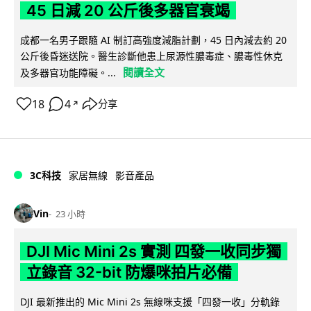
45 日減 20 公斤後多器官衰竭
成都一名男子跟隨 AI 制訂高強度減脂計劃，45 日內減去約 20
公斤後昏迷送院。醫生診斷他患上尿源性膿毒症、膿毒性休克
閱讀全文
及多器官功能障礙。...
18
4
分享
↗
3C科技
家居無線
影音產品
Vin
23 小時
DJI Mic Mini 2s 實測 四發一收同步獨
立錄音 32-bit 防爆咪拍片必備
DJI 最新推出的 Mic Mini 2s 無線咪支援「四發一收」分軌錄