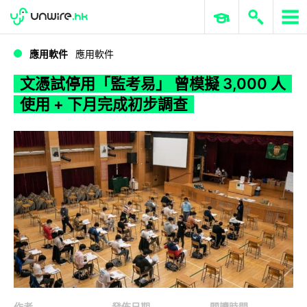
WWDC 2026
GenAI 與雲端科技專區
ERP 與商業 AI
文憑試停用「監考易」 曾模擬 3,000 人使用 + 下月完成初步調查
應用軟件
應用軟件
文憑試停用「監考易」 曾模擬 3,000 人
使用 + 下月完成初步調查
作者
發佈日期
閱讀時間