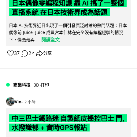
日本偶像零編程知識 靠 AI 搞了一整個
直播系統 在日本技術界成為話題
日本 AI 技術界近日出現了一個引發廣泛討論的熱門話題：日本
偶像前 Juice=Juice 成員宮本佳林在完全沒有編程經驗的情況
閱讀全文
下，僅憑藉與...
37
2
分享
↗
商業科技
3D 打印
Vin
2 小時
中三巴士鐵路迷 自製紙皮遙控巴士 門,
水撥識郁 + 實時GPS報站