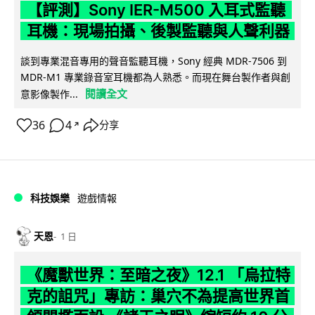
【評測】Sony IER-M500 入耳式監聽
耳機：現場拍攝、後製監聽與人聲利器
談到專業混音專用的聲音監聽耳機，Sony 經典 MDR-7506 到
MDR-M1 專業錄音室耳機都為人熟悉。而現在舞台製作者與創
閱讀全文
意影像製作...
36
4
分享
↗
科技娛樂
遊戲情報
天恩
1 日
《魔獸世界：至暗之夜》12.1 「烏拉特
克的詛咒」專訪：巢穴不為提高世界首