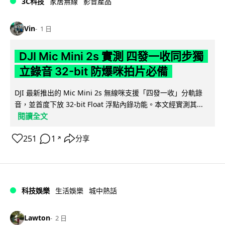
3C科技
家居無線
影音產品
Vin
1 日
DJI Mic Mini 2s 實測 四發一收同步獨
立錄音 32-bit 防爆咪拍片必備
DJI 最新推出的 Mic Mini 2s 無線咪支援「四發一收」分軌錄
音，並首度下放 32-bit Float 浮點內錄功能。本文經實測其...
閱讀全文
251
1
分享
↗
科技娛樂
生活娛樂
城中熱話
Lawton
2 日