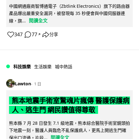
中國網通廠商智博通電子（Zbtlink Electronics）旗下的路由器
產品爆出嚴重安全漏洞，被發現每 35 秒便會與中國伺服器連
閱讀全文
線，旗...
347
77
分享
↗
科技娛樂
生活娛樂
城中熱話
Lawton
1 日
熊本地震手術室驚魂片瘋傳 醫護保護病
人、逃生門 網民讚值得尊敬
熊本縣 7 月 28 日發生 7.1 級地震，熊本綜合醫院手術室鏡頭拍
下地震一刻，醫護人員臨危不亂保護病人，更馬上開逃生門確
閱讀全文
保出口流通。片段...