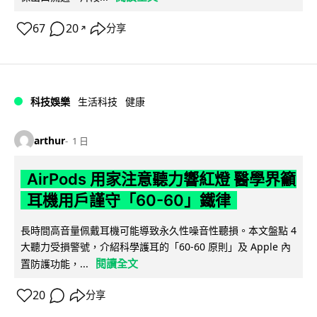
67
20
分享
↗
科技娛樂
生活科技
健康
arthur
1 日
AirPods 用家注意聽力響紅燈 醫學界籲
耳機用戶謹守「60-60」鐵律
長時間高音量佩戴耳機可能導致永久性噪音性聽損。本文盤點 4
大聽力受損警號，介紹科學護耳的「60-60 原則」及 Apple 內
閱讀全文
置防護功能，...
20
分享