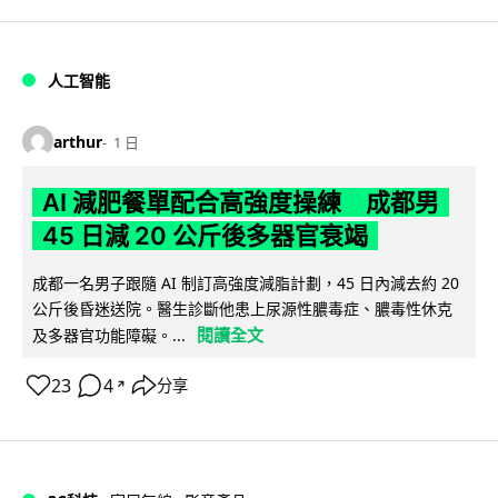
人工智能
arthur
1 日
AI 減肥餐單配合高強度操練 成都男
45 日減 20 公斤後多器官衰竭
成都一名男子跟隨 AI 制訂高強度減脂計劃，45 日內減去約 20
公斤後昏迷送院。醫生診斷他患上尿源性膿毒症、膿毒性休克
閱讀全文
及多器官功能障礙。...
23
4
分享
↗