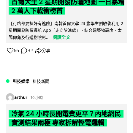
首爾大生 2 星期開發防曬地圖 一日暴增
2 萬人下載衝榜首
【行路都要揀好有遮陰】南韓首爾大學 23 歲學生劉敏俊利用 2
星期開發防曬導航 App「走向陰涼處」，結合建築物高度、太
閱讀全文
陽仰角及行道樹陰影...
66
3
分享
↗
科技娛樂
科技新聞
arthur
10 小時
冷氣 24 小時長開電費更平？內地網民
實測結果兩極 專家拆解慳電邏輯