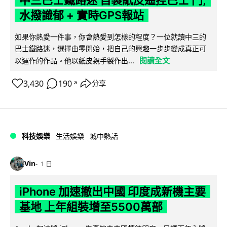
中三巴士鐵路迷 自製紙皮遙控巴士 門,
水撥識郁 + 實時GPS報站
如果你熱愛一件事，你會熱愛到怎樣的程度？一位就讀中三的
巴士鐵路迷，選擇由零開始，把自己的興趣一步步變成真正可
閱讀全文
以運作的作品。他以紙皮親手製作出...
3,430
190
分享
↗
科技娛樂
生活娛樂
城中熱話
Vin
1 日
iPhone 加速撤出中國 印度成新機主要
基地 上年組裝增至5500萬部