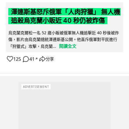
澤連斯基怒斥俄軍「人肉狩獵」 無人機
追殺烏克蘭小販近 40 秒仍被炸傷
烏克蘭克爾松一名 52 歲小販被俄軍無人機追擊近 40 秒後被炸
傷，影片由烏克蘭總統澤連斯基公開。他直斥俄軍對平民進行
閱讀全文
「狩獵式」攻擊，烏克蘭...
125
41
分享
↗
ADVERTISEMENT