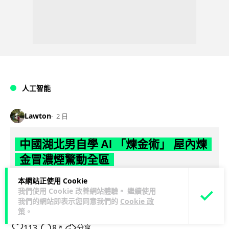
人工智能
Lawton
2 日
中國湖北男自學 AI 「煉金術」 屋內煉
金冒濃煙驚動全區
本網站正使用 Cookie
中國湖北黃石一名男子見金價高企，利用 AI 自學提煉黃金，在
我們使用 Cookie 改善網站體驗。 繼續使用
租住單位私設高壓爐及作坊冶煉，過程產生大量刺鼻濃煙，驚
我們的網站即表示您同意我們的
Cookie 政
閱讀全文
動鄰居報警。警方到場揭發整...
策
。
113
8
分享
↗