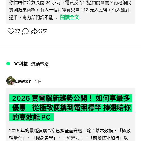
你信唔信冷氣長開 24 小時，電費反而平過開開關關？內地網民
實測結果兩極，有人一個月電費只需 118 元人民幣，有人飆到
閱讀全文
過千。電力部門話不能...
27
分享
3C科技
流動電腦
Lawton
1 日
2026 買電腦新趨勢公開！ 如何享最多
優惠 從極致便攜到電競標竿 揀選啱你
的高效能 PC
2026 年的電腦選購基準已經全面升級。除了基本效能，「極致
輕量化」、「機身美學」、「AI算力」、「前瞻技術加持」以