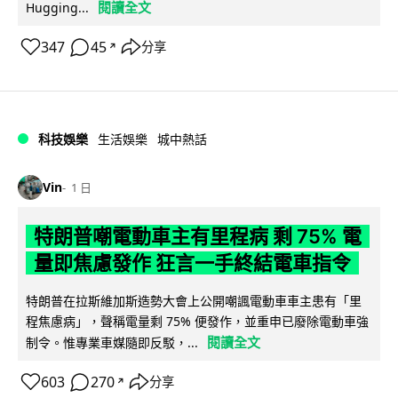
閱讀全文
Hugging...
347
45
分享
↗
科技娛樂
生活娛樂
城中熱話
Vin
1 日
特朗普嘲電動車主有里程病 剩 75% 電
量即焦慮發作 狂言一手終結電車指令
特朗普在拉斯維加斯造勢大會上公開嘲諷電動車車主患有「里
程焦慮病」，聲稱電量剩 75% 便發作，並重申已廢除電動車強
閱讀全文
制令。惟專業車媒隨即反駁，...
603
270
分享
↗