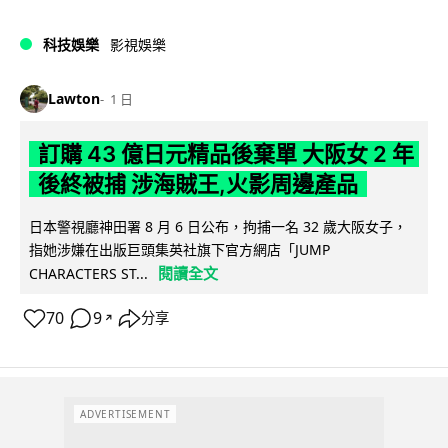
科技娛樂
影視娛樂
Lawton
1 日
訂購 43 億日元精品後棄單 大阪女 2 年
後終被捕 涉海賊王,火影周邊產品
日本警視廳神田署 8 月 6 日公布，拘捕一名 32 歲大阪女子，
指她涉嫌在出版巨頭集英社旗下官方網店「JUMP
閱讀全文
CHARACTERS ST...
70
9
分享
↗
ADVERTISEMENT