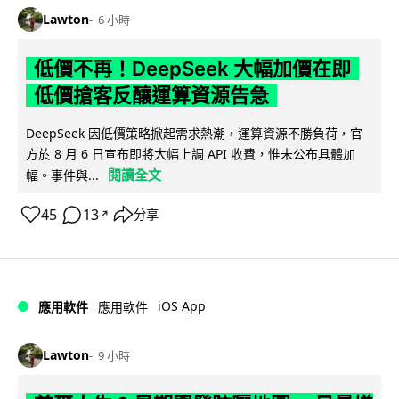
Lawton
6 小時
低價不再！DeepSeek 大幅加價在即
低價搶客反釀運算資源告急
DeepSeek 因低價策略掀起需求熱潮，運算資源不勝負荷，官
方於 8 月 6 日宣布即將大幅上調 API 收費，惟未公布具體加
閱讀全文
幅。事件與...
45
13
分享
↗
iOS App
應用軟件
應用軟件
Lawton
9 小時