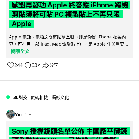
歐盟再發功 Apple 終答應 iPhone 跨機
剪貼簿將可貼 PC 複製貼上不再只限
Apple
Apple 電話、電腦之間剪貼簿互聯（即是你從 iPhone 複製內
容，可在另一部 iPad, Mac 電腦貼上），是 Apple 生態重要...
閱讀全文
244
33
分享
↗
3C科技
數碼相機
攝影文化
Vin
1 日
Sony 授權鏡頭名單公佈 中國廠平價鏡