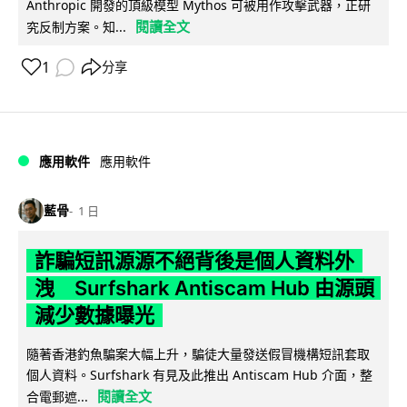
Anthropic 開發的頂級模型 Mythos 可被用作攻擊武器，正研
閱讀全文
究反制方案。知...
1
分享
應用軟件
應用軟件
藍骨
1 日
詐騙短訊源源不絕背後是個人資料外
洩 Surfshark Antiscam Hub 由源頭
減少數據曝光
隨著香港釣魚騙案大幅上升，騙徒大量發送假冒機構短訊套取
個人資料。Surfshark 有見及此推出 Antiscam Hub 介面，整
閱讀全文
合電郵遮...