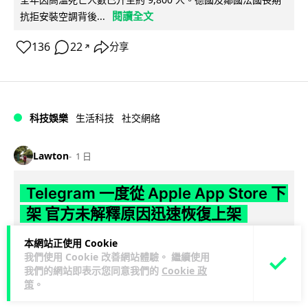
閱讀全文
抗拒安裝空調背後...
136
22
分享
↗
科技娛樂
生活科技
社交網絡
Lawton
1 日
Telegram 一度從 Apple App Store 下
架 官方未解釋原因迅速恢復上架
本網站正使用 Cookie
Telegram 8 月 4 日一度從 Apple App Store 消失，新用戶無
我們使用 Cookie 改善網站體驗。 繼續使用
閱讀全文
法下載，惟已於短時間內恢復上架。Apple 及 Tel...
我們的網站即表示您同意我們的
Cookie 政
策
。
81
4
分享
↗