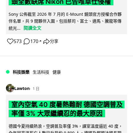
頭全數缺席 Nikon 已告唯卓仕侵權
Sony 公佈截至 2026 年 7 月的 E-Mount 鏡頭官方授權合作夥
伴名單，共 9 間夥伴入圍，包括蔡司、富士、適馬、騰龍等傳
閱讀全文
統光...
573
170
分享
↗
科技娛樂
生活科技
健康
Lawton
1 日
室內空氣 40 度暑熱難耐 德國空調普及
率僅 3% 大眾繼續忍的最大原因
德國今夏持續熱浪，空調普及率僅 3%，課室溫度逼近 40 度，
全年因高溫死亡人數已升至約 9,800 人。德國及鄰國法國長期