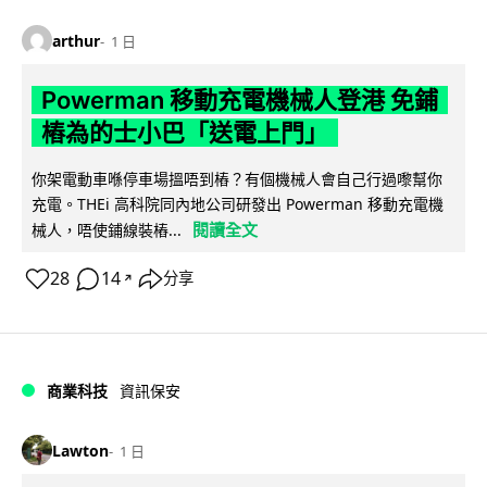
arthur
1 日
Powerman 移動充電機械人登港 免鋪
樁為的士小巴「送電上門」
你架電動車喺停車場搵唔到樁？有個機械人會自己行過嚟幫你
充電。THEi 高科院同內地公司研發出 Powerman 移動充電機
閱讀全文
械人，唔使鋪線裝樁...
28
14
分享
↗
商業科技
資訊保安
Lawton
1 日