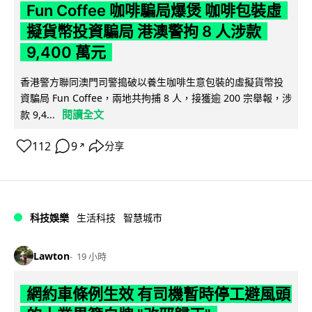
Fun Coffee 咖啡騙局爆煲 咖啡包裝虛
擬貨幣投資騙局 港澳警拘 8 人涉款
9,400 萬元
香港警方聯同澳門司警搗破以養生咖啡生意包裝的虛擬貨幣投
資騙局 Fun Coffee，兩地共拘捕 8 人，接獲逾 200 宗舉報，涉
閱讀全文
款 9,4...
112
9
分享
↗
科技娛樂
生活科技
智慧城市
Lawton
19 小時
網約車條例生效 有司機暫時停工避風頭