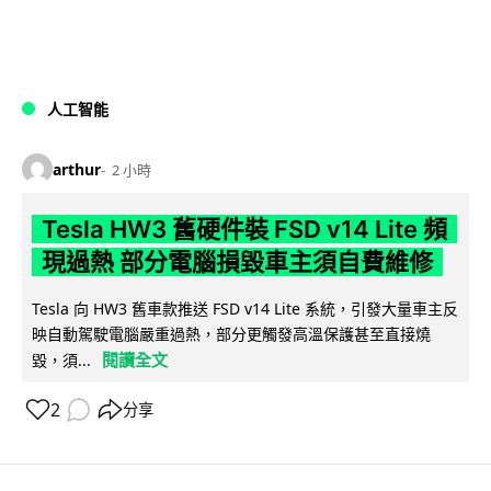
人工智能
arthur
2 小時
Tesla HW3 舊硬件裝 FSD v14 Lite 頻
現過熱 部分電腦損毀車主須自費維修
Tesla 向 HW3 舊車款推送 FSD v14 Lite 系統，引發大量車主反
映自動駕駛電腦嚴重過熱，部分更觸發高溫保護甚至直接燒
閱讀全文
毀，須...
2
分享