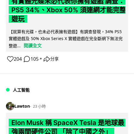
有實體光碟未必代表你擁有遊戲 調查：
PS5 34%、Xbox 50% 須連網才能完整
遊玩
【就算有光碟，也未必代表擁有遊戲】有調查發現，34% PS5
實體遊戲及 50% Xbox Series X 實體遊戲在完全斷網下無法完
閱讀全文
整遊...
204
105
分享
↗
人工智能
Lawton
23 小時
Elon Musk 稱 SpaceX Tesla 是地球最
強兩間硬件公司 「除了中國之外」