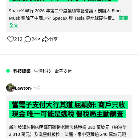
SpaceX 舉行 2026 年第二季度業績電話會議，創辦人 Elon
閱讀
Musk 稱除了中國之外 SpaceX 與 Tesla 是地球硬件實...
全文
212
24
分享
↗
科技娛樂
生活科技
電子支付
Lawton
1 日
當電子支付大行其道 屈穎妍: 商戶只收
現金 唯一可能是逃稅 倡稅局主動調查
新加坡知名粥店明輝田雞粥老闆涉逃稅逾 380 萬坡元（約港幣
2,310 萬元）及洗黑錢被控上法庭，家中更藏逾 240 萬坡元現