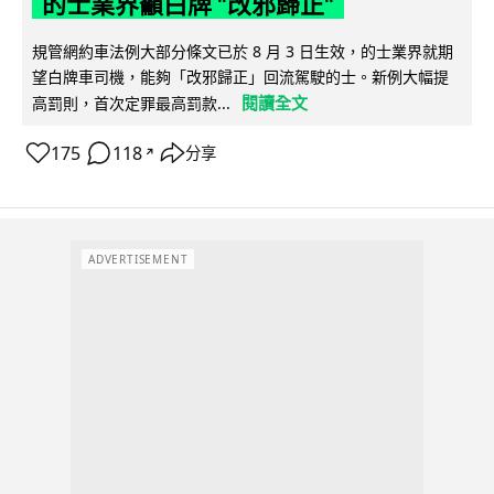
的士業界籲白牌 "改邪歸正"
規管網約車法例大部分條文已於 8 月 3 日生效，的士業界就期
望白牌車司機，能夠「改邪歸正」回流駕駛的士。新例大幅提
閱讀全文
高罰則，首次定罪最高罰款...
175
118
分享
↗
ADVERTISEMENT