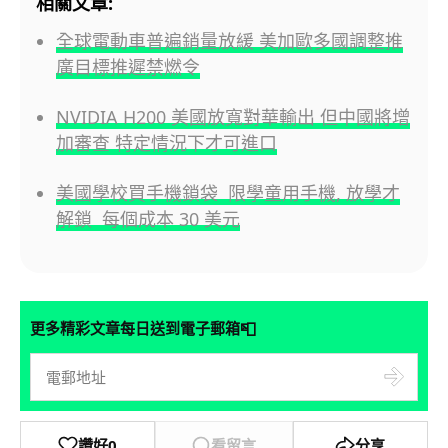
相關文章:
全球電動車普遍銷量放緩 美加歐多國調整推
廣目標推遲禁燃令
NVIDIA H200 美國放寬對華輸出 但中國將增
加審查 特定情況下才可進口
美國學校買手機鎖袋 限學童用手機, 放學才
解鎖 每個成本 30 美元
📮
更多精彩文章每日送到電子郵箱
讚好
0
看留言
分享