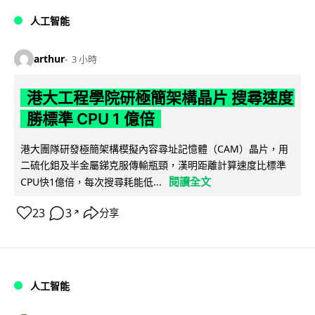
人工智能
arthur
3 小時
港大工程學院研極簡架構晶片 搜尋速度
勝標準 CPU 1 億倍
港大團隊研發極簡架構模擬內容尋址記憶體（CAM）晶片，用
二硫化鉬及半金屬銻克服傳輸瓶頸，漢明距離計算速度比標準
閱讀全文
CPU快1億倍，每次搜尋耗能低...
23
3
分享
↗
人工智能