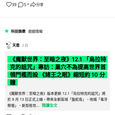
39
5
分享
↗
科技娛樂
遊戲情報
天恩
2 日
《魔獸世界：至暗之夜》12.1 「烏拉特
克的詛咒」專訪：巢穴不為提高世界首
領門檻而設 《諸王之眠》縮短約 10 分
鐘
《魔獸世界：至暗之夜》版本更新 12.1「烏拉特克的詛咒」將
於 8 月 13 日正式上線，帶來全新區域「盤蛇島」、地城「毒牙
閱讀全文
祭壇」、新型態世...