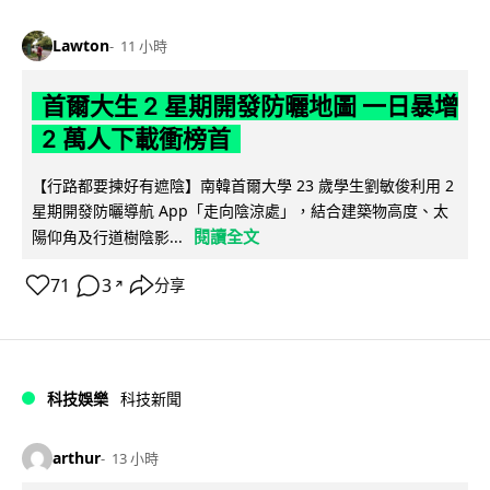
Lawton
11 小時
首爾大生 2 星期開發防曬地圖 一日暴增
2 萬人下載衝榜首
【行路都要揀好有遮陰】南韓首爾大學 23 歲學生劉敏俊利用 2
星期開發防曬導航 App「走向陰涼處」，結合建築物高度、太
閱讀全文
陽仰角及行道樹陰影...
71
3
分享
↗
科技娛樂
科技新聞
arthur
13 小時