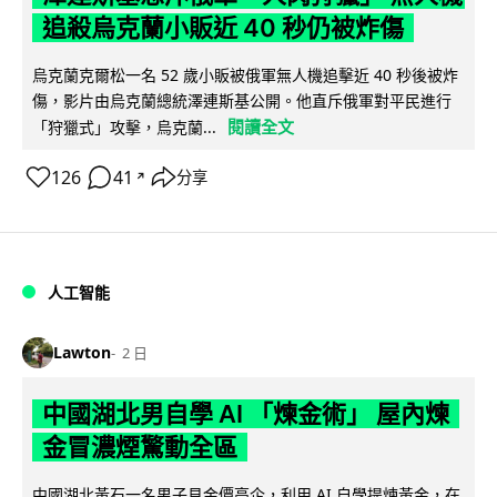
追殺烏克蘭小販近 40 秒仍被炸傷
烏克蘭克爾松一名 52 歲小販被俄軍無人機追擊近 40 秒後被炸
傷，影片由烏克蘭總統澤連斯基公開。他直斥俄軍對平民進行
閱讀全文
「狩獵式」攻擊，烏克蘭...
126
41
分享
↗
人工智能
Lawton
2 日
中國湖北男自學 AI 「煉金術」 屋內煉
金冒濃煙驚動全區
中國湖北黃石一名男子見金價高企，利用 AI 自學提煉黃金，在