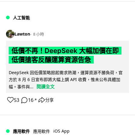
人工智能
Lawton
8 小時
低價不再！DeepSeek 大幅加價在即
低價搶客反釀運算資源告急
DeepSeek 因低價策略掀起需求熱潮，運算資源不勝負荷，官
方於 8 月 6 日宣布即將大幅上調 API 收費，惟未公布具體加
閱讀全文
幅。事件與...
53
16
分享
↗
iOS App
應用軟件
應用軟件