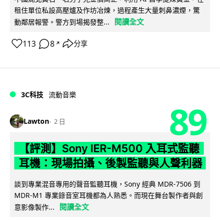
租住單位私設高壓爐及作坊冶煉，過程產生大量刺鼻濃煙，驚
閱讀全文
動鄰居報警。警方到場揭發整...
113
8
分享
↗
3C科技
流動音樂
89
Lawton
2 日
【評測】Sony IER-M500 入耳式監聽
耳機：現場拍攝、後製監聽與人聲利器
談到專業混音專用的聲音監聽耳機，Sony 經典 MDR-7506 到
MDR-M1 專業錄音室耳機都為人熟悉。而現在舞台製作者與創
閱讀全文
意影像製作...