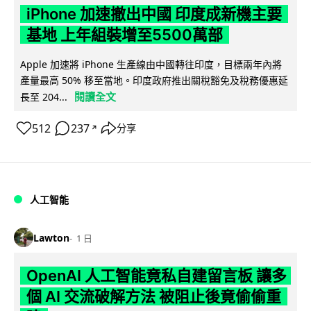
iPhone 加速撤出中國 印度成新機主要
基地 上年組裝增至5500萬部
Apple 加速將 iPhone 生產線由中國轉往印度，目標兩年內將
產量最高 50% 移至當地。印度政府推出關稅豁免及稅務優惠延
閱讀全文
長至 204...
512
237
分享
↗
人工智能
Lawton
1 日
OpenAI 人工智能竟私自建留言板 讓多
個 AI 交流破解方法 被阻止後竟偷偷重