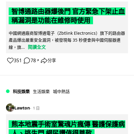
智博通路由器爆後門 官方緊急下架止血
稱漏洞是功能在維修時使用
中國網通廠商智博通電子（Zbtlink Electronics）旗下的路由器
產品爆出嚴重安全漏洞，被發現每 35 秒便會與中國伺服器連
閱讀全文
線，旗...
351
78
分享
↗
科技娛樂
生活娛樂
城中熱話
Lawton
1 日
熊本地震手術室驚魂片瘋傳 醫護保護病
人、逃生門 網民讚值得尊敬