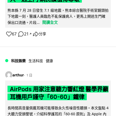
熊本縣 7 月 28 日發生 7.1 級地震，熊本綜合醫院手術室鏡頭拍
下地震一刻，醫護人員臨危不亂保護病人，更馬上開逃生門確
閱讀全文
保出口流通。片段...
67
21
分享
↗
科技娛樂
生活科技
健康
arthur
1 日
AirPods 用家注意聽力響紅燈 醫學界籲
耳機用戶謹守「60-60」鐵律
長時間高音量佩戴耳機可能導致永久性噪音性聽損。本文盤點 4
大聽力受損警號，介紹科學護耳的「60-60 原則」及 Apple 內