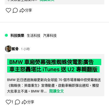
分享
科技娛樂
生活科技
汽車科技
藍骨
1 小時
BMW 車廂熒幕強推蜘蛛俠電影廣告
車主怒轟堪比 iTunes 送 U2 專輯翻版
BMW 近日透過無線更新向全球逾 70 個市場車輛中控熒幕推送
《蜘蛛俠：英雄重生》宣傳動畫，啟動車輛即彈出通知，觸發
閱讀全文
大批車主不滿。BMW 早...
1
分享