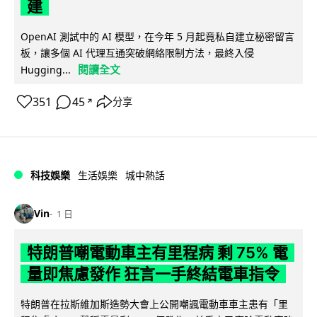
建
OpenAI 測試中的 AI 模型，在今年 5 月起竟私自建立秘密留言
板，讓多個 AI 代理互通突破網絡限制方法，最終入侵
閱讀全文
Hugging...
351
45
分享
↗
科技娛樂
生活娛樂
城中熱話
Vin
1 日
特朗普嘲電動車主有里程病 剩 75% 電
量即焦慮發作 狂言一手終結電車指令
特朗普在拉斯維加斯造勢大會上公開嘲諷電動車車主患有「里