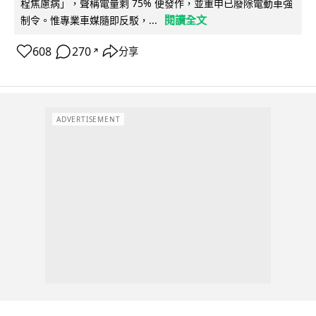
程焦慮病」，聲稱電量剩 75% 便發作，並重申已廢除電動車強
閱讀全文
制令。惟專業車媒隨即反駁，...
608
270
分享
↗
ADVERTISEMENT