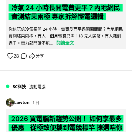
冷氣 24 小時長開電費更平？內地網民
實測結果兩極 專家拆解慳電邏輯
你信唔信冷氣長開 24 小時，電費反而平過開開關關？內地網民
實測結果兩極，有人一個月電費只需 118 元人民幣，有人飆到
閱讀全文
過千。電力部門話不能...
28
分享
3C科技
流動電腦
Lawton
1 日
2026 買電腦新趨勢公開！ 如何享最多
優惠 從極致便攜到電競標竿 揀選啱你