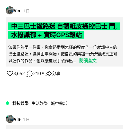
Vin
1 日
中三巴士鐵路迷 自製紙皮遙控巴士 門,
水撥識郁 + 實時GPS報站
如果你熱愛一件事，你會熱愛到怎樣的程度？一位就讀中三的
巴士鐵路迷，選擇由零開始，把自己的興趣一步步變成真正可
閱讀全文
以運作的作品。他以紙皮親手製作出...
3,652
210
分享
↗
科技娛樂
生活娛樂
城中熱話
Vin
1 日