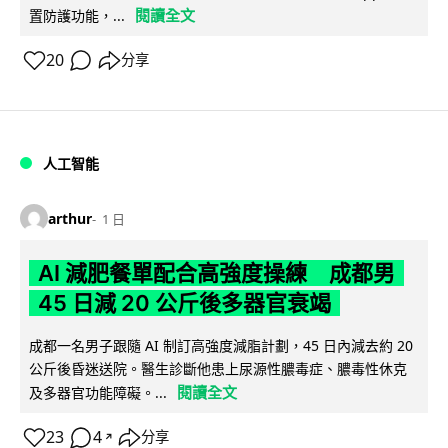
閱讀全文
置防護功能，...
20
分享
人工智能
arthur
1 日
AI 減肥餐單配合高強度操練 成都男
45 日減 20 公斤後多器官衰竭
成都一名男子跟隨 AI 制訂高強度減脂計劃，45 日內減去約 20
公斤後昏迷送院。醫生診斷他患上尿源性膿毒症、膿毒性休克
閱讀全文
及多器官功能障礙。...
23
4
分享
↗