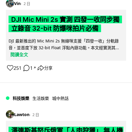
Vin
2 日
DJI Mic Mini 2s 實測 四發一收同步獨
立錄音 32-bit 防爆咪拍片必備
DJI 最新推出的 Mic Mini 2s 無線咪支援「四發一收」分軌錄
音，並首度下放 32-bit Float 浮點內錄功能。本文經實測其...
閱讀全文
251
1
分享
↗
科技娛樂
生活娛樂
城中熱話
Lawton
2 日
澤連斯基怒斥俄軍「人肉狩獵」 無人機