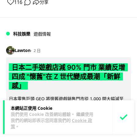
116
分享
科技娛樂
遊戲情報
Lawton
2 日
日本二手遊戲店減 90% 門市 業績反增
四成 "懷舊"在 Z 世代變成最潮「新鮮
感」
日本零售巨頭 GEO 將懷舊遊戲銷售門市從 1,000 間大幅減至
99 間，但銷售額卻不降反升至過往的 1.4 倍。做到「減店增
本網站正使用 Cookie
閱讀全文
收」奇蹟，...
我們使用 Cookie 改善網站體驗。 繼續使用
我們的網站即表示您同意我們的
Cookie 政
262
20
策
。
分享
↗