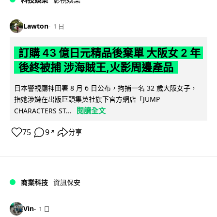
Lawton
1 日
訂購 43 億日元精品後棄單 大阪女 2 年
後終被捕 涉海賊王,火影周邊產品
日本警視廳神田署 8 月 6 日公布，拘捕一名 32 歲大阪女子，
指她涉嫌在出版巨頭集英社旗下官方網店「JUMP
閱讀全文
CHARACTERS ST...
75
9
分享
↗
商業科技
資訊保安
Vin
1 日